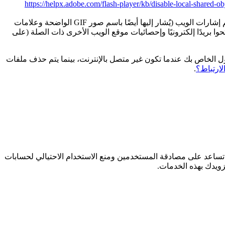
https://helpx.adobe.com/flash-player/kb/disable-local-shared-ob
** إشارات الويب. ** قد تحتوي أقسام معينة من خدمتنا ورسائل البريد الإلكتروني الخاصة بنا على ملفات إلكترونية صغيرة تُعرف باسم إشارات الويب (يُشار إليها أيضًا باسم صور GIF الواضحة وعلامات
 فتحوا بريدًا إلكترونيًا وإحصائيات موقع الويب الأخرى ذات الصلة (على
ول الخاص بك عندما تكون غير متصل بالإنترنت، بينما يتم حذف ملفات
لارتباط؟
.
 تساعد على مصادقة المستخدمين ومنع الاستخدام الاحتيالي لحسابات
زويدك بهذه الخدمات.