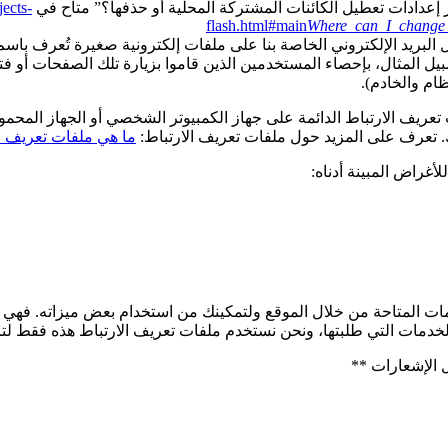
ر إعدادات تعطيل الكائنات المشتركة المحلية أو حذفها؟” متاح في
jects-
flash.html#main
Where_can_I_change_t
كة، على سبيل المثال، بإحصاء المستخدمين الذين قاموا بزيارة تلك الصفحات أو
م والخادم).
تعريف الارتباط الدائمة على جهاز الكمبيوتر الشخصي أو الجهاز المحم
. تعرف على المزيد حول ملفات تعريف الارتباط:
ما هي ملفات تعريف ا
أغراض المبينة أدناه:
مات المتاحة من خلال الموقع ولتمكينك من استخدام بعض ميزاته. فهي
الخدمات التي طلبتها، ونحن نستخدم ملفات تعريف الارتباط هذه فقط لت
 الإشعارات **