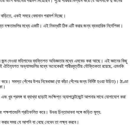
তের অংশ কমানোর পরামর্শ দিয়েছেন। পুরো পরিবার বিশ্বাস করে যে আপনাকে দু’জনের
ড়িতে, একই সময়ে বেমানান পরামর্শ দিচ্ছে।
ন্ত দক্ষতাগুলির মধ্যে একটি। এই নিবন্ধটি ঠিক এটি করার জন্য ব্যবহারিক নির্দেশিকা।
 ধরে জন্ম দেওয়া মহিলাদের ব্যক্তিগত অভিজ্ঞতার মধ্যে এমবেড করা আছে। এই জ্ঞানের কিছু
। এই ঐতিহ্যগত অভ্যাসগুলির মধ্যে অনেকেরই শারীরবৃত্তীয় যৌক্তিকতা রয়েছে, এমনকি
রে। সমস্ত পেঁপের উপর নিষেধাজ্ঞা (যা কাঁচা পেঁপের জন্য নির্দিষ্ট হওয়া উচিত)। ঠাণ্ডা
িকা।
ং খুব প্রসঙ্গ বা ব্যাখ্যা ছাড়াই সংক্ষিপ্ত অ্যাপয়েন্টমেন্টে আপনার সাথে যোগাযোগ করা
ং পক্ষপাতগুলি প্রতিফলিত করে। উভয় চিন্তাভাবনা সঙ্গে জড়িত মূল্য.
করার সময় যে আপনি যা বেছে নেবেন তা লক্ষ্য করবে।