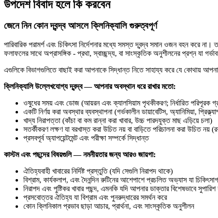
উপদেশ বিবাদ হলে কি করবেন
জেনে নিন কোন দ্বন্দ্ব আসলে ক্লিনিক্যালি গুরুত্বপূর্ণ
পারিবারিক পরামর্শ এবং চিকিৎসা নির্দেশনার মধ্যে সমস্ত দ্বন্দ্ব সমান ওজন বহন করে না। তাদ
ফলাফলের সাথে অপ্রাসঙ্গিক - প্রথা, স্বাচ্ছন্দ্য, বা সাংস্কৃতিক অনুশীলনের প্রশ্ন যা গর
এগুলিকে বিভাগগুলিতে বাছাই করা আপনাকে সিদ্ধান্ত নিতে সাহায্য করে যে কোথায় আপনা
ক্লিনিক্যালি উল্লেখযোগ্য দ্বন্দ্ব — আপনার অবস্থান ধরে রাখার মতো:
ওষুধের সময় এবং ডোজ (আয়রন এবং ক্যালসিয়াম পৃথকীকরণ; নির্ধারিত পরিপূরক গ্
একটি নির্ণয় করা অবস্থার ব্যবস্থাপনা (গর্ভকালীন ডায়াবেটিস, অ্যানিমিয়া, প্রিক্ল্যা
খাদ্য নিরাপত্তা (কাঁচা বা কম রান্না করা খাবার, উচ্চ পারদযুক্ত মাছ এড়িয়ে চলা)
সতর্কীকরণ লক্ষণ যা বরখাস্ত করা উচিত নয় বা বাড়িতে পরিচালনা করা উচিত নয় (রক
প্রসবপূর্ব অ্যাপয়েন্টমেন্ট এবং পরীক্ষা সম্পর্কে সিদ্ধান্ত
কাস্টম এবং পছন্দের বিষয়গুলি — নমনীয়তার জন্য আরও জায়গা:
ঐতিহ্যবাহী খাবারের নির্দিষ্ট প্রস্তুতি (যদি সেগুলি নিরাপদ থাকে)
বিশ্রাম, কার্যকলাপ, এবং দৈনন্দিন রুটিনের আশেপাশে প্রচলিত অভ্যাস যা চিকিৎসাগ
নিরাপদ এবং পুষ্টিকর খাবার পছন্দ, এমনকি যদি আপনার ডাক্তার বিশেষভাবে সুপারি
প্রসবোত্তর ঐতিহ্য যা বিশ্রাম এবং পুনরুদ্ধারের সমর্থন করে
কোন ক্লিনিকাল প্রভাব ছাড়া আচার, প্রার্থনা, এবং সাংস্কৃতিক অনুশীলন