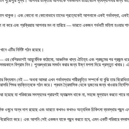
ন পুরোপুরি সুস্থ। আপনার ডাক্তার আপনাকে গর্ভকালীন ডায়াবেটিস ব্যবস্থাপনার জন্য ভা
ভাল থাকুক। এবং কোনো না কোনোভাবে তাদের প্রত্যেকেই আপনাকে একই গর্ভাবস্থা, একই বা
যাগ না করে এবং প্রক্রিয়ায় আপনার মন না হারিয়ে — ভারতে একজন গর্ভবতী মহিলা হওয়ার শা
খানে এটির নির্দিষ্ট গঠন রয়েছে।
করে — এর বেশিরভাগই আয়ুর্বেদিক কাঠামো, আঞ্চলিক খাদ্য ঐতিহ্য এবং প্রজন্মের পর প্রজন্ম
ময়কালে বিশ্রাম নিন। পুনরুদ্ধারের সমর্থন করার জন্য উষ্ণ মশলা দিয়ে প্রস্তুত খাবার
র বিদ্যমান নেই — অথবা আমরা এখন গর্ভাবস্থার শারীরবৃত্তি সম্পর্কে যা বুঝি তার বিরোধিতা ক
 সরাসরি শিশুর ব্যক্তিত্বকে গঠন করে। প্রথম ত্রৈমাসিক থেকে দুজনের জন্য খাওয়ার নির্দেশ
হয়েছে যা পরিবারের সদস্যদের প্রায়শই অ্যাক্সেস থাকে না, সহজে মূল্যায়ন করতে পারে না এব
আধুনিক ওষুধে অন্ধ দাগ রয়েছে এবং ভারতে কখনও কখনও অত্যধিক চিকিৎসা ব্যবস্থার পছন্দ এব
বিরোধিতা করে। এবং আপনি সেই একজন যাকে পছন্দ করতে হবে, এমন একটি পরিবারে বসবাস 