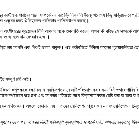
বন্দ্ব কাস্টম বা খাবারের পছন্দ সম্পর্কে নয় বরং ক্লিনিক্যালি উল্লেখযোগ্য কিছু সক্রিয়ভাব
র্ধারিত ওষুধের জন্য ঐতিহ্যগত প্রতিকার প্রতিস্থাপন করছে।
ন অংশীদারের প্রয়োজন যিনি আপনার পক্ষে ওকালতি করেন, অথবা কী ঘটছে সে সম্পর্কে আপ
 হচ্ছে বলে নাম দেওয়ার ইচ্ছা।
যন্ত চায় আপনি এবং শিশুটি ভালো থাকুক। এই শর্তাবলীতে চিকিত্সা যত্নের প্রয়োজনীয়তা 
র সম্পূর্ণ ছবি নেই।
কিৎসা কর্তৃপক্ষকে রক্ষা করা বা ব্যক্তিগতভাবে এটি পরিত্যাগ করার সময় বিনীতভাবে পারিবা
্দেশিকাকে স্পষ্টভাবে ধরে রাখা এবং আপনার পরিবারের সাথে বিশ্বাসযোগ্যতা তৈরি করা যা তারা
িবার-সমর্থিত হয়। এগুলো বেমানান নয়। তাদের নেভিগেশন প্রয়োজন - এবং নেভিগেশন, চিন্
িস্থাপন করে না। আপনার নির্দিষ্ট গর্ভাবস্থা ব্যবস্থাপনা সম্পর্কে সর্বদা আপনার ডাক্তার, মি