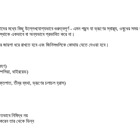
ের মধ্যে কিছু উল্লেখযোগ্যভাবে গুরুত্বপূর্ণ - এমন পছন্দ যা ভ্রূণের স্বাস্থ্য, ওষুধের সময
্ভাবস্থাকে একভাবে বা অন্যভাবে প্রভাবিত করে না।
র জায়গা ধরে রাখতে হবে এবং জিনিসগুলিকে কোথায় যেতে দেওয়া হবে।
রহণ)
ম্পসিয়া, থাইরয়েড)
্তপাত, তীব্র ব্যথা, ভ্রূণের চলাচল হ্রাস)
তভাবে নিষিদ্ধ নয়
শ করেন তার থেকে ভিন্ন