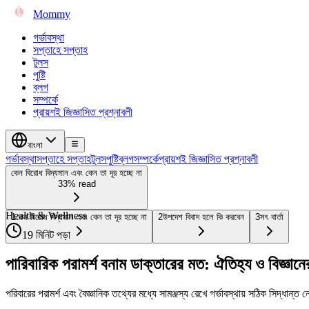
Mommy
গর্ভাবস্থা
সপ্তাহে সপ্তাহ
টুলস
পুষ্টি
ব্লগ
সম্পর্কে
প্রায়শই জিজ্ঞাসিত প্রশ্নাবলী
বাংলা
গর্ভাবস্থা
সপ্তাহে সপ্তাহ
টুলস
পুষ্টি
ব্লগ
সম্পর্কে
প্রায়শই জিজ্ঞাসিত প্রশ্নাবলী
কেন বিরোধ বিদ্যমান এবং কেন তা দূর হচ্ছে না
33% read
Health & Wellness
1
কেন বিরোধ বিদ্যমান এবং কেন তা দূর হচ্ছে না
2
উপদেশ বিবাদ হলে কি করবেন
3
সৎ বার্তা
19 মিনিট পড়া
পারিবারিক পরামর্শ বনাম ডাক্তারের মত: ঐতিহ্য ও বিজ্ঞানে
পরিবারের পরামর্শ এবং বৈজ্ঞানিক তথ্যের মধ্যে সামঞ্জস্য রেখে গর্ভাবস্থায় সঠিক সিদ্ধান্ত 