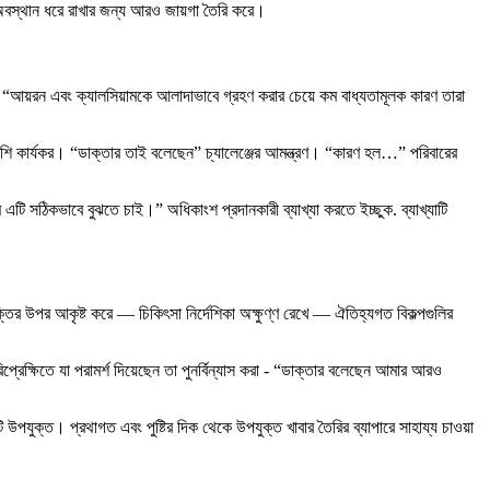
নার অবস্থান ধরে রাখার জন্য আরও জায়গা তৈরি করে।
ন” “আয়রন এবং ক্যালসিয়ামকে আলাদাভাবে গ্রহণ করার চেয়ে কম বাধ্যতামূলক কারণ তারা
্ট বেশি কার্যকর। “ডাক্তার তাই বলেছেন” চ্যালেঞ্জের আমন্ত্রণ। “কারণ হল…” পরিবারের
ি এটি সঠিকভাবে বুঝতে চাই।” অধিকাংশ প্রদানকারী ব্যাখ্যা করতে ইচ্ছুক. ব্যাখ্যাটি
শক্তির উপর আকৃষ্ট করে — চিকিৎসা নির্দেশিকা অক্ষুণ্ণ রেখে — ঐতিহ্যগত বিকল্পগুলির
্রেক্ষিতে যা পরামর্শ দিয়েছেন তা পুনর্বিন্যাস করা - “ডাক্তার বলেছেন আমার আরও
উপযুক্ত। প্রথাগত এবং পুষ্টির দিক থেকে উপযুক্ত খাবার তৈরির ব্যাপারে সাহায্য চাওয়া