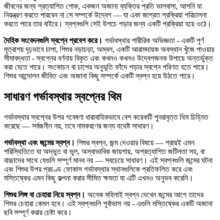
জীবনের জন্য প্রত্যাশিত শোক, একজন অজানা ব্যক্তির প্রতি ভালবাসা, আপনি যা
নিয়ন্ত্রণ করতে পারবেন না সে সম্পর্কে উদ্বেগ — যা একা জাগ্রত প্রক্রিয়া পরিচালনা
করতে পারে তার বাইরে। স্বপ্নগুলি সেই উপচে পড়ার জন্য একটি প্রক্রিয়া হয়ে ওঠে।
দৈহিক সংবেদনগুলি স্বপ্নে প্রবেশ করে।
গর্ভাবস্থার শারীরিক অভিজ্ঞতা - একটি পূর্ণ
মূত্রাশয় দৃঢ়ভাবে চাপা, শিশুর নড়াচড়া, অম্বল, একটি আরামদায়ক অবস্থান খুঁজে পাওয়ার
সীমাবদ্ধতা - স্বপ্নের বর্ণনায় বিকৃত এবং কখনও কখনও উদ্বেগজনক উপায়ে অন্তর্ভুক্ত
করা যেতে পারে। সংকোচন বা চাপের অনুভূতি ফাঁদে পড়ার স্বপ্নে পরিণত হতে পারে।
শিশুর আন্দোলন জীবিত এবং অজানা কিছু সম্পর্কে একটি স্বপ্ন হয়ে উঠতে পারে।
সাধারণ গর্ভাবস্থার স্বপ্নের থিম
গর্ভাবস্থার স্বপ্নের উপর গবেষণা ধারাবাহিকভাবে বেশ কয়েকটি পুনরাবৃত্ত থিম চিহ্নিত
করেছে — সর্বজনীন নয়, তবে নামকরণের জন্য যথেষ্ট সাধারণ।
গর্ভাবস্থা এবং জন্মের স্বপ্ন।
শিশুর স্বপ্ন, জন্ম দেওয়ার বিষয়ে — প্রায়ই এমন
পরিস্থিতিতে যা অদ্ভুত বা ভুল, অস্বাভাবিক জায়গায়, অপ্রত্যাশিত জটিলতা সহ, বা
বাচ্চাদের সাথে যেগুলি সম্পূর্ণ মানব নয় — সবচেয়ে সাধারণ। এই স্বপ্নগুলি জন্মের ঘটনা
এবং শিশুর উপর প্রচণ্ড ফোকাস গর্ভাবস্থার স্থানগুলিকে প্রতিফলিত করে এবং
মস্তিষ্কের এমন কিছু কল্পনা করার সীমিত ক্ষমতা যা এটি এখনও অনুভব করেনি।
শিশুর লিঙ্গ বা চেহারা নিয়ে স্বপ্ন।
অনেক মহিলাই স্বপ্ন দেখেন জন্মের আগে তাদের
শিশুর চেহারা কেমন হবে। এই স্বপ্নগুলি পূর্বাভাস নয় - এগুলি মস্তিষ্কের একটি অজানা
ছবি সম্পূর্ণ করার চেষ্টা করে।