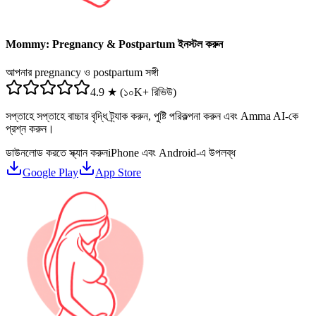
Mommy: Pregnancy & Postpartum ইনস্টল করুন
আপনার pregnancy ও postpartum সঙ্গী
4.9 ★ (১০K+ রিভিউ)
সপ্তাহে সপ্তাহে বাচ্চার বৃদ্ধি ট্র্যাক করুন, পুষ্টি পরিকল্পনা করুন এবং Amma AI-কে
প্রশ্ন করুন।
ডাউনলোড করতে স্ক্যান করুন
iPhone এবং Android-এ উপলব্ধ
Google Play
App Store