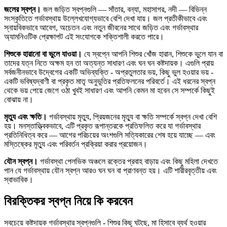
জলের স্বপ্ন।
জল জড়িত স্বপ্নগুলি — সাঁতার, বন্যা, মহাসাগর, নদী — বিভিন্ন
সংস্কৃতিতে গর্ভাবস্থায় উল্লেখযোগ্যভাবে বেশি দেখা যায়। জল প্রতীকীভাবে এবং
স্নায়বিকভাবে আবেগ, অচেতন এবং নতুন জীবনের সাথে জড়িত এবং গর্ভাবস্থার
অ্যামনিওটিক প্রেক্ষাপট এই সংযোগকে শক্তিশালী করতে পারে।
শিশুকে হারানো বা ভুলে যাওয়া।
যে স্বপ্নে আপনি শিশুর খোঁজ হারান, শিশুকে ভুলে যান বা
তাদের যত্ন নিতে অক্ষম হন তা অত্যন্ত সাধারণ এবং ঘন ঘন কষ্টদায়ক। এগুলি প্রায়
সর্বজনীনভাবে উদ্বেগের একটি অভিব্যক্তি - অপ্রতুলতার ভয়, কিছু ভুল হওয়ার ভয় -
একটি ভবিষ্যদ্বাণী বা প্রকৃত মাতৃ অনুভূতির প্রতিফলনের পরিবর্তে। এই ধরনের স্বপ্ন
থেকে ভয় পেয়ে জেগে ওঠা খুবই সাধারণ এবং আপনি কেমন মা হবেন সে সম্পর্কে কিছুই
বোঝায় না।
মৃত্যু এবং ক্ষতি।
গর্ভাবস্থায় মৃত্যু, প্রিয়জনের মৃত্যু বা ক্ষতি সম্পর্কে স্বপ্ন দেখা বেশি
হয়। মনস্তাত্ত্বিকভাবে, এটি প্রকৃত রূপান্তরকে প্রতিফলিত করে যা গর্ভাবস্থার
প্রতিনিধিত্ব করে — আগের পরিচয়ের অংশগুলি সত্যিকারের শেষ হয়ে যাচ্ছে — এবং
মস্তিষ্কের মৃত্যু এবং পরিবর্তন প্রক্রিয়া করার প্রয়োজন।
যৌন স্বপ্ন।
গর্ভাবস্থা পেলভিক অঞ্চলে রক্তের প্রবাহ বাড়ায় এবং কিছু মহিলা দেখতে
পান যে গর্ভাবস্থায় যৌন স্বপ্ন আরও ঘন ঘন বা প্রাণবন্ত হয়। এটি শারীরবৃত্তীয় এবং
স্বাভাবিক।
বিরক্তিকর স্বপ্ন নিয়ে কি করবেন
সবচেয়ে কষ্টদায়ক গর্ভাবস্থার স্বপ্নগুলি - শিশুর কিছু ঘটছে, মা হিসাবে ব্যর্থ হওয়ার