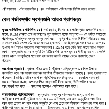
শোক, বিভ্রান্তি — যা কাটিয়ে উঠতে সময় লাগে।
এটি সাধারণ। এটা স্বাভাবিক। এবং গর্ভাবস্থায় এটি হওয়ার নির্দিষ্ট কারণ রয়েছে।
কেন গর্ভাবস্থার স্বপ্নগুলি আরও প্রাণবন্ত
ঘুমের আর্কিটেকচার পরিবর্তিত হয়।
গর্ভাবস্থায়, বিশেষ করে গর্ভাবস্থার অগ্রগতির সাথে
সাথে, REM (দ্রুত চোখের চলাচল) ঘুমে কাটানো ঘুমের অনুপাত — যে পর্যায়ে সবচেয়ে
প্রাণবন্ত, বর্ণনামূলক-সমৃদ্ধ স্বপ্ন দেখা হয় — বৃদ্ধি পায়, এবং REM পিরিয়ডের সময়
বা তার পরপরই জেগে ওঠা আরও ঘন ঘন হয়ে ওঠে। আরইএম ঘুম থেকে ঘন ঘন জাগ্রত
হওয়ার অর্থ আরও স্বপ্নের কথা স্মরণ করা। REM ঘুমে বেশি সময় মানে আরও স্বপ্ন
দেখা। স্বপ্নগুলি তাদের অন্তর্নিহিত নিউরোলজিতে অগত্যা বেশি তীব্র হয় না - সেগুলি
কেবল আরও সম্পূর্ণরূপে মনে রাখা হয় কারণ আপনি তাদের থেকে প্রায়শই জেগে
উঠছেন।
হরমোনের প্রভাব।
প্রোজেস্টেরন এবং ইস্ট্রোজেন মস্তিষ্ককে একাধিক উপায়ে
প্রভাবিত করে, যার মধ্যে স্বপ্নের মানসিক তীব্রতার প্রভাবও রয়েছে। একই হরমোনগত
পরিবর্তন যা জাগ্রত জীবনে মানসিক প্রতিক্রিয়াকে তীব্র করে — যেভাবে গর্ভাবস্থা
সংবেদনশীলতা বাড়ায়, অপ্রত্যাশিত কান্নাকাটি নিয়ে আসে, জিনিসগুলিকে আরও
তাৎপর্যপূর্ণ মনে করে — স্বপ্নের রাজ্যেও একইভাবে কাজ করে।
আবেগজনিত প্রক্রিয়াকরণ।
স্বপ্নগুলি, অন্যান্য ফাংশনগুলির মধ্যে, মানসিক
প্রক্রিয়াকরণে একটি ভূমিকা পালন করে — অভিজ্ঞতা, ভয় এবং অনুভূতির মধ্য দিয়ে
কাজ করা চেতনা জাগ্রত করার অনুমতি দেওয়ার চেয়ে কম সীমাবদ্ধ অবস্থায় কাজ করে।
গর্ভাবস্থা নতুন আবেগ নিয়ে আসে — উত্তেজনা, ভয়, দ্বিধা, আপনার প্রাক-শিশু