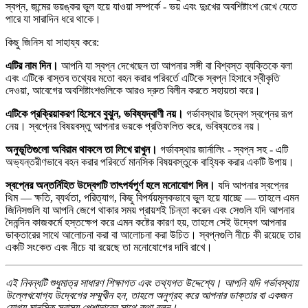
স্বপ্ন, জন্মের ভয়ঙ্কর ভুল হয়ে যাওয়া সম্পর্কে - ভয় এবং দুঃখের অবশিষ্টাংশ রেখে যেতে
পারে যা সারাদিন ধরে থাকে।
কিছু জিনিস যা সাহায্য করে:
এটির নাম দিন।
আপনি যা স্বপ্ন দেখেছেন তা আপনার সঙ্গী বা বিশ্বস্ত ব্যক্তিকে বলা
এবং এটিকে বাস্তব তথ্যের মতো বহন করার পরিবর্তে এটিকে স্বপ্ন হিসাবে স্বীকৃতি
দেওয়া, আবেগের অবশিষ্টাংশগুলিকে আরও দ্রুত বিলীন করতে সহায়তা করে।
এটিকে প্রক্রিয়াকরণ হিসেবে বুঝুন, ভবিষ্যদ্বাণী নয়।
গর্ভাবস্থার উদ্বেগ স্বপ্নের রূপ
নেয়। স্বপ্নের বিষয়বস্তু আপনার ভয়কে প্রতিফলিত করে, ভবিষ্যতের নয়।
অনুভূতিগুলো অবিরাম থাকলে তা লিখে রাখুন।
গর্ভাবস্থার জার্নালিং - স্বপ্ন সহ - এটি
অভ্যন্তরীণভাবে বহন করার পরিবর্তে মানসিক বিষয়বস্তুকে বাহ্যিক করার একটি উপায়।
স্বপ্নের অন্তর্নিহিত উদ্বেগটি তাৎপর্যপূর্ণ হলে মনোযোগ দিন।
যদি আপনার স্বপ্নের
থিম — ক্ষতি, ব্যর্থতা, পরিত্যাগ, কিছু বিপর্যয়মূলকভাবে ভুল হয়ে যাচ্ছে — তাহলে এমন
জিনিসগুলি যা আপনি জেগে থাকার সময় প্রায়শই চিন্তা করেন এবং সেগুলি যদি আপনার
দৈনন্দিন কাজকর্মে হস্তক্ষেপ করে এমন কষ্টের কারণ হয়, তাহলে সেই উদ্বেগ আপনার
ডাক্তারের সাথে আলোচনা করা বা আলোচনা করা উচিত। স্বপ্নগুলি নীচে কী রয়েছে তার
একটি সংকেত এবং নীচে যা রয়েছে তা মনোযোগের দাবি রাখে।
এই নিবন্ধটি শুধুমাত্র সাধারণ শিক্ষাগত এবং তথ্যগত উদ্দেশ্যে। আপনি যদি গর্ভাবস্থায়
উল্লেখযোগ্য উদ্বেগের সম্মুখীন হন, তাহলে অনুগ্রহ করে আপনার ডাক্তার বা একজন
যোগ্য মানসিক স্বাস্থ্য পেশাদারের সাথে কথা বলুন।