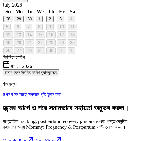
July 2026
Su
Mo
Tu
We
Th
Fr
Sa
28
29
30
1
2
3
4
5
6
7
8
9
10
11
12
13
14
15
16
17
18
19
20
21
22
23
24
25
26
27
28
29
30
31
1
নির্বাচিত তারিখ
Jul 3, 2026
হিসাব করুন
নির্ধারিত তারিখ ক্যালকুলেটর
গর্ভাবস্থা
উপসর্গ
সপ্তাহে সপ্তাহ
পুষ্টি
টুলস
ব্লগ
জন্মের আগে ও পরে সমানভাবে সহায়তা অনুভব করুন।
সাপ্তাহিক tracking, postpartum recovery guidance এবং শান্ত দৈনন্দিন
সহায়তার জন্য Mommy: Pregnancy & Postpartum ডাউনলোড করুন।
Google Play
App Store