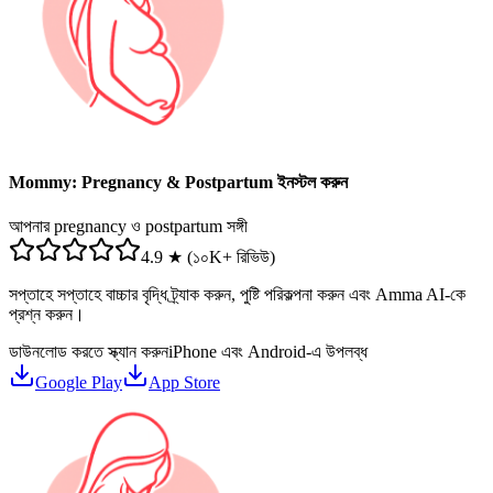
Mommy: Pregnancy & Postpartum ইনস্টল করুন
আপনার pregnancy ও postpartum সঙ্গী
4.9 ★ (১০K+ রিভিউ)
সপ্তাহে সপ্তাহে বাচ্চার বৃদ্ধি ট্র্যাক করুন, পুষ্টি পরিকল্পনা করুন এবং Amma AI-কে
প্রশ্ন করুন।
ডাউনলোড করতে স্ক্যান করুন
iPhone এবং Android-এ উপলব্ধ
Google Play
App Store