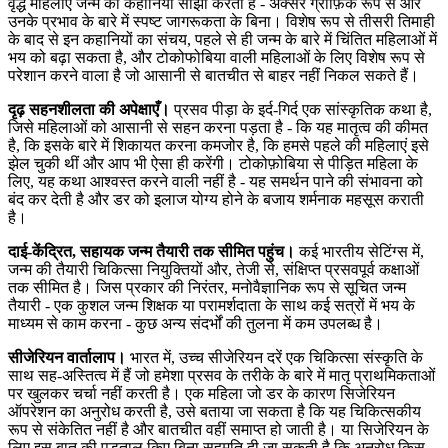
वृद्ध महिलाएँ जन्म की कहानियाँ साझा करती हैं - अक्सर ग्राफ़िक रूप से और
उनके प्रभाव के बारे में स्पष्ट जागरूकता के बिना। विशेष रूप से तीसरी तिमाही
के बाद से इन कहानियों का संचय, पहले से ही जन्म के बारे में चिंतित महिलाओं में
भय को बढ़ा सकता है, और टोकोफोबिया वाली महिलाओं के लिए विशेष रूप से
परेशान करने वाला है जो आसानी से बातचीत से बाहर नहीं निकल सकते हैं।
दृढ़ सहनशीलता की अपेक्षाएँ।
प्रसव पीड़ा के इर्द-गिर्द एक सांस्कृतिक कथा है,
जिसे महिलाओं को आसानी से सहन करना पड़ता है - कि यह मातृत्व की कीमत
है, कि इसके बारे में शिकायत करना कमजोर है, कि हमसे पहले की महिलाएं इसे
झेल चुकी थीं और आप भी ऐसा ही करेंगी। टोकोफ़ोबिया से पीड़ित महिला के
लिए, यह कथा आश्वस्त करने वाली नहीं है - यह समर्थन पाने की संभावना को
बंद कर देती है और डर को इलाज योग्य होने के बजाय शर्मनाक महसूस कराती
है।
दाई-केंद्रित, सहायक जन्म तैयारी तक सीमित पहुंच।
कई भारतीय सेटिंग्स में,
जन्म की तैयारी चिकित्सा नियुक्तियों और, तेजी से, संक्षिप्त प्रसवपूर्व कक्षाओं
तक सीमित है। जिस प्रकार की निरंतर, मनोवैज्ञानिक रूप से सूचित जन्म
तैयारी - एक कुशल जन्म शिक्षक या परामर्शदाता के साथ कई सत्रों में भय के
माध्यम से काम करना - कुछ अन्य संदर्भों की तुलना में कम उपलब्ध है।
सीजेरियन वार्तालाप।
भारत में, उच्च सीजेरियन दरें एक चिकित्सा संस्कृति के
साथ सह-अस्तित्व में हैं जो हमेशा प्रसव के तरीके के बारे में मातृ प्राथमिकताओं
पर खुलकर चर्चा नहीं करती है। एक महिला जो डर के कारण सिजेरियन
ऑपरेशन का अनुरोध करती है, उसे बताया जा सकता है कि यह चिकित्सकीय
रूप से संकेतित नहीं है और बातचीत वहीं समाप्त हो जाती है। या सिजेरियन के
लिए इस बात की पड़ताल किए बिना सहमति दी जा सकती है कि अनुरोध किस