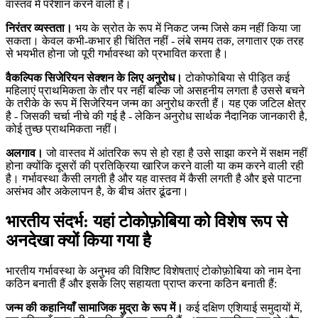
वास्तव में परेशान करने वाली है।
निरंतर व्यस्तता।
भय के स्रोत के रूप में निकट जन्म जिसे कम नहीं किया जा
सकता। केवल कभी-कभार ही चिंतित नहीं - लंबे समय तक, लगातार एक तरह
से भयभीत होना जो पूरी गर्भावस्था को प्रभावित करता है।
वैकल्पिक सिजेरियन सेक्शन के लिए अनुरोध।
टोकोफोबिया से पीड़ित कई
महिलाएं प्राथमिकता के तौर पर नहीं बल्कि जो असहनीय लगता है उससे बचने
के तरीके के रूप में सिजेरियन जन्म का अनुरोध करती हैं। यह एक जटिल क्षेत्र
है - जिसकी चर्चा नीचे की गई है - लेकिन अनुरोध सार्थक नैदानिक ​​जानकारी है,
कोई तुच्छ प्राथमिकता नहीं।
अलगाव।
जो वास्तव में आंतरिक रूप से हो रहा है उसे साझा करने में सक्षम नहीं
होना क्योंकि दूसरों की प्रतिक्रिया खारिज करने वाली या कम करने वाली रही
है। गर्भावस्था कैसी लगती है और यह वास्तव में कैसी लगती है और इसे पाटना
असंभव और अकेलापन है, के बीच अंतर ढूंढना।
भारतीय संदर्भ: यहां टोकोफ़ोबिया को विशेष रूप से
अनदेखा क्यों किया गया है
भारतीय गर्भावस्था के अनुभव की विशिष्ट विशेषताएं टोकोफ़ोबिया को नाम देना
कठिन बनाती हैं और इसके लिए सहायता प्राप्त करना कठिन बनाती हैं:
जन्म की कहानियाँ सामाजिक मुद्रा के रूप में।
कई दक्षिण एशियाई समुदायों में,