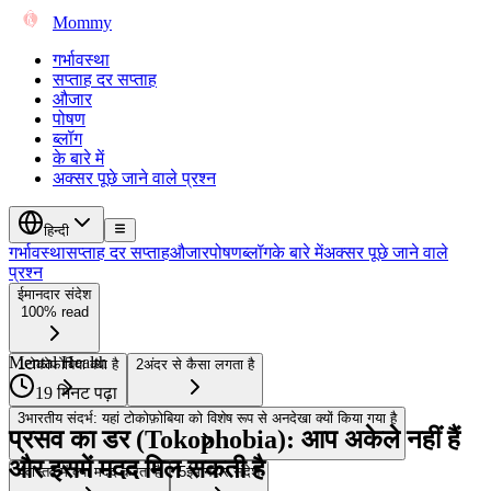
Mommy
गर्भावस्था
सप्ताह दर सप्ताह
औजार
पोषण
ब्लॉग
के बारे में
अक्सर पूछे जाने वाले प्रश्न
हिन्दी
गर्भावस्था
सप्ताह दर सप्ताह
औजार
पोषण
ब्लॉग
के बारे में
अक्सर पूछे जाने वाले
प्रश्न
ईमानदार संदेश
100% read
Mental Health
1
टोकोफोबिया क्या है
2
अंदर से कैसा लगता है
19 मिनट पढ़ा
3
भारतीय संदर्भ: यहां टोकोफ़ोबिया को विशेष रूप से अनदेखा क्यों किया गया है
प्रसव का डर (Tokophobia): आप अकेले नहीं हैं
और इसमें मदद मिल सकती है
4
वास्तव में क्या मदद करता है
5
ईमानदार संदेश