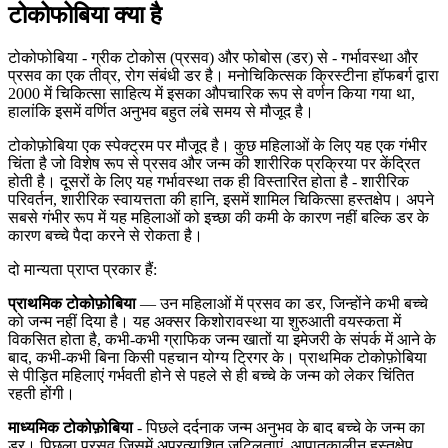
टोकोफोबिया क्या है
टोकोफोबिया - ग्रीक टोकोस (प्रसव) और फोबोस (डर) से - गर्भावस्था और
प्रसव का एक तीव्र, रोग संबंधी डर है। मनोचिकित्सक क्रिस्टीना हॉफबर्ग द्वारा
2000 में चिकित्सा साहित्य में इसका औपचारिक रूप से वर्णन किया गया था,
हालांकि इसमें वर्णित अनुभव बहुत लंबे समय से मौजूद है।
टोकोफ़ोबिया एक स्पेक्ट्रम पर मौजूद है। कुछ महिलाओं के लिए यह एक गंभीर
चिंता है जो विशेष रूप से प्रसव और जन्म की शारीरिक प्रक्रिया पर केंद्रित
होती है। दूसरों के लिए यह गर्भावस्था तक ही विस्तारित होता है - शारीरिक
परिवर्तन, शारीरिक स्वायत्तता की हानि, इसमें शामिल चिकित्सा हस्तक्षेप। अपने
सबसे गंभीर रूप में यह महिलाओं को इच्छा की कमी के कारण नहीं बल्कि डर के
कारण बच्चे पैदा करने से रोकता है।
दो मान्यता प्राप्त प्रकार हैं:
प्राथमिक टोकोफ़ोबिया
— उन महिलाओं में प्रसव का डर, जिन्होंने कभी बच्चे
को जन्म नहीं दिया है। यह अक्सर किशोरावस्था या शुरुआती वयस्कता में
विकसित होता है, कभी-कभी ग्राफिक जन्म खातों या इमेजरी के संपर्क में आने के
बाद, कभी-कभी बिना किसी पहचान योग्य ट्रिगर के। प्राथमिक टोकोफ़ोबिया
से पीड़ित महिलाएं गर्भवती होने से पहले से ही बच्चे के जन्म को लेकर चिंतित
रहती होंगी।
माध्यमिक टोकोफ़ोबिया
- पिछले दर्दनाक जन्म अनुभव के बाद बच्चे के जन्म का
डर। पिछला प्रसव जिसमें अप्रत्याशित जटिलताएं, आपातकालीन हस्तक्षेप,