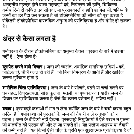
असहनीय महसूस होने वाला महत्वपूर्ण दर्द, नियंत्रण की हानि, चिकित्सा
कर्मचारियों से कथित उदासीनता, या प्रसवकालीन हानि शामिल थी, भविष्य के
जन्मों का डर पैदा कर सकता है जो टोकोफोबिया की सीमा को पूरा करता है।
सेकेंडरी टोकोफ़ोबिया वास्तविक अनुभव की प्रतिक्रिया है और गंभीर हो सकता
है।
अंदर से कैसा लगता है
गर्भावस्था के दौरान टोकोफोबिया का अनुभव केवल “प्रसव के बारे में डरना”
नहीं है। ऐसा होता है:
घुसपैठ करने वाले विचार।
जन्म की ज्वलंत, अवांछित मानसिक छवियां - दर्द,
जटिलताएं, चीजें गलत हो रही हैं - जो बिना निमंत्रण के आती हैं और खारिज
करना मुश्किल होता है।
शारीरिक चिंता प्रतिक्रिया।
जन्म के बारे में सोचने, पढ़ने या चर्चा करने पर
घबराहट, क्षिप्रहृदयता, सांस फूलना, मतली, या पृथक्करण। शरीर जन्म के
विचार पर प्रतिक्रिया करता है जैसे कि खतरा वर्तमान है, भविष्य नहीं।
बचाव।
प्रसवपूर्व कक्षाओं में भाग न लेना क्योंकि जन्म के बारे में चर्चा करना बहुत
कठिन है। गर्भावस्था की पुस्तकों के जन्म की तैयारी वाले अनुभागों को न
पढ़ना। जन्म के वीडियो नहीं देखना. प्रसवपूर्व नियुक्तियों में ऐसे प्रश्न न पूछना
जो बातचीत को प्रसव की ओर ले जा सकते हों। यह परहेज आलस्य या तैयारी
की कमी नहीं है - यह किसी ऐसी चीज़ के प्रति एक सुरक्षात्मक प्रतिक्रिया है जो