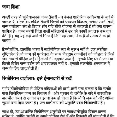
जन्म शिक्षा
अच्छी तरह से सुविधाजनक जन्म तैयारी - न केवल शारीरिक प्रक्रिया के बारे में
जानकारी बल्कि वास्तविक तैयारी जिसमें दर्द प्रबंधन विकल्प, संचार रणनीतियाँ,
जन्म पर्यावरण संबंधी विचार और यदि चीजें योजना से भटकती हैं तो क्या करना
शामिल है - जन्म संबंधी चिंता वाली महिलाओं में डर को काफी हद तक कम कर
देती है। यह यह कहे जाने से भिन्न है कि “यह स्वाभाविक है और आप ठीक हो
जायेंगे।”
हिप्नोबर्थिंग, हालांकि भारत में सार्वभौमिक रूप से सुलभ नहीं है, एक संरचित
दृष्टिकोण है जो जन्म की पुनर्रचना के साथ विश्राम तकनीकों को जोड़ता है जिसे
जन्म भय से पीड़ित कई महिलाओं ने मददगार पाया है। इसके लिए घर में जन्म या
किसी विशेष जन्म दर्शन की आवश्यकता नहीं है - इसकी तकनीकें अस्पताल में
जन्म के लिए लागू होती हैं।
सिजेरियन वार्तालाप: इसे ईमानदारी से रखें
गंभीर टोकोफोबिया से पीड़ित महिलाओं को कभी-कभी पता चलता है कि उनके
पास सिजेरियन जन्म का विकल्प है - और प्रसव के तरीके के बारे में वास्तविक
बातचीत करने से उनका डर इतना कम हो जाता है कि योनि जन्म को और अधिक
सुलभ बना दिया जाता है। उस वार्तालाप की अनुमति स्वयं चिकित्सीय है।
साथ ही, डर-आधारित सिजेरियन अनुरोधों पर सावधानीपूर्वक विचार करना
उचित है, क्योंकि सर्जरी के अपने जोखिम होते हैं और रिकवरी की मांग होती है कि