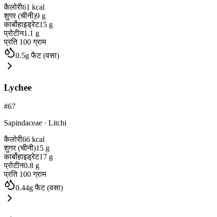
कैलोरी
61
kcal
शुगर (चीनी)
9
g
कार्बोहाइड्रेट
15
g
प्रोटीन
1.1
g
प्रति 100 ग्राम
0.5
g
फैट (वसा)
Lychee
#
67
Sapindaceae
·
Litchi
कैलोरी
66
kcal
शुगर (चीनी)
15
g
कार्बोहाइड्रेट
17
g
प्रोटीन
0.8
g
प्रति 100 ग्राम
0.44
g
फैट (वसा)