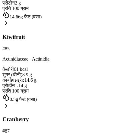
प्रोटीन
2
g
प्रति 100 ग्राम
14.66
g
फैट (वसा)
Kiwifruit
#
85
Actinidiaceae
·
Actinidia
कैलोरी
61
kcal
शुगर (चीनी)
8.9
g
कार्बोहाइड्रेट
14.6
g
प्रोटीन
1.14
g
प्रति 100 ग्राम
0.5
g
फैट (वसा)
Cranberry
#
87