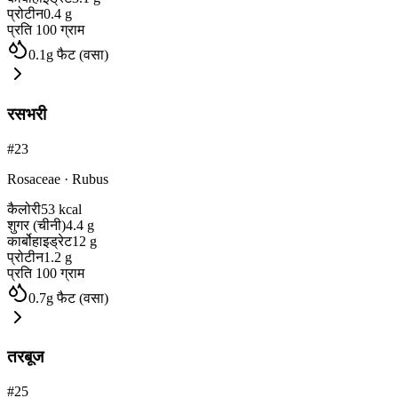
प्रोटीन
0.4
g
प्रति 100 ग्राम
0.1
g
फैट (वसा)
रसभरी
#
23
Rosaceae
·
Rubus
कैलोरी
53
kcal
शुगर (चीनी)
4.4
g
कार्बोहाइड्रेट
12
g
प्रोटीन
1.2
g
प्रति 100 ग्राम
0.7
g
फैट (वसा)
तरबूज
#
25