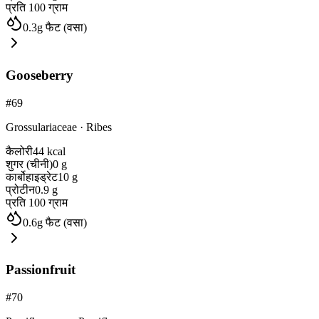
प्रति 100 ग्राम
0.3
g
फैट (वसा)
Gooseberry
#
69
Grossulariaceae
·
Ribes
कैलोरी
44
kcal
शुगर (चीनी)
0
g
कार्बोहाइड्रेट
10
g
प्रोटीन
0.9
g
प्रति 100 ग्राम
0.6
g
फैट (वसा)
Passionfruit
#
70