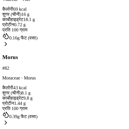
कैलोरी
69
kcal
शुगर (चीनी)
16
g
कार्बोहाइड्रेट
18.1
g
प्रोटीन
0.72
g
प्रति 100 ग्राम
0.16
g
फैट (वसा)
Morus
#
82
Moraceae
·
Morus
कैलोरी
43
kcal
शुगर (चीनी)
8.1
g
कार्बोहाइड्रेट
9.8
g
प्रोटीन
1.44
g
प्रति 100 ग्राम
0.39
g
फैट (वसा)