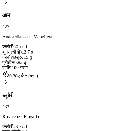
आम
#
27
Anacardiaceae
·
Mangifera
कैलोरी
60
kcal
शुगर (चीनी)
13.7
g
कार्बोहाइड्रेट
15
g
प्रोटीन
0.82
g
प्रति 100 ग्राम
0.38
g
फैट (वसा)
ब्लूबेरी
#
33
Rosaceae
·
Fragaria
कैलोरी
29
kcal