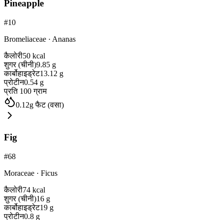
Pineapple
#
10
Bromeliaceae
·
Ananas
कैलोरी
50
kcal
शुगर (चीनी)
9.85
g
कार्बोहाइड्रेट
13.12
g
प्रोटीन
0.54
g
प्रति 100 ग्राम
0.12
g
फैट (वसा)
Fig
#
68
Moraceae
·
Ficus
कैलोरी
74
kcal
शुगर (चीनी)
16
g
कार्बोहाइड्रेट
19
g
प्रोटीन
0.8
g