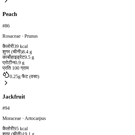
Peach
#
86
Rosaceae
·
Prunus
कैलोरी
39
kcal
शुगर (चीनी)
8.4
g
कार्बोहाइड्रेट
9.5
g
प्रोटीन
0.9
g
प्रति 100 ग्राम
0.25
g
फैट (वसा)
Jackfruit
#
94
Moraceae
·
Artocarpus
कैलोरी
95
kcal
शुगर (चीनी)
19.1
g