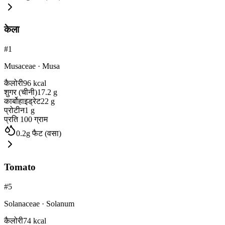
केला
#
1
Musaceae
·
Musa
कैलोरी
96
kcal
शुगर (चीनी)
17.2
g
कार्बोहाइड्रेट
22
g
प्रोटीन
1
g
प्रति 100 ग्राम
0.2
g
फैट (वसा)
Tomato
#
5
Solanaceae
·
Solanum
कैलोरी
74
kcal