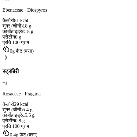
Ebenaceae
·
Diospyros
कैलोरी
81
kcal
शुगर (चीनी)
18
g
कार्बोहाइड्रेट
18
g
प्रोटीन
0
g
प्रति 100 ग्राम
0
g
फैट (वसा)
स्ट्रॉबेरी
#
3
Rosaceae
·
Fragaria
कैलोरी
29
kcal
शुगर (चीनी)
5.4
g
कार्बोहाइड्रेट
5.5
g
प्रोटीन
0.8
g
प्रति 100 ग्राम
0.4
g
फैट (वसा)