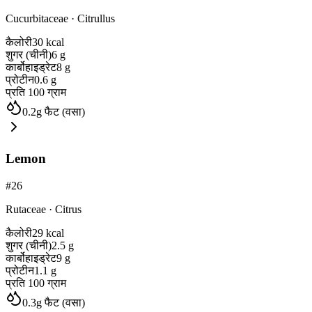
Cucurbitaceae
·
Citrullus
कैलोरी
30
kcal
शुगर (चीनी)
6
g
कार्बोहाइड्रेट
8
g
प्रोटीन
0.6
g
प्रति 100 ग्राम
0.2
g
फैट (वसा)
Lemon
#
26
Rutaceae
·
Citrus
कैलोरी
29
kcal
शुगर (चीनी)
2.5
g
कार्बोहाइड्रेट
9
g
प्रोटीन
1.1
g
प्रति 100 ग्राम
0.3
g
फैट (वसा)