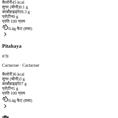
कैलोरी
45
kcal
शुगर (चीनी)
9.1
g
कार्बोहाइड्रेट
8.3
g
प्रोटीन
0
g
प्रति 100 ग्राम
0.4
g
फैट (वसा)
Pitahaya
#
78
Cactaceae
·
Cactaceae
कैलोरी
36
kcal
शुगर (चीनी)
3
g
कार्बोहाइड्रेट
7
g
प्रोटीन
1
g
प्रति 100 ग्राम
0.4
g
फैट (वसा)