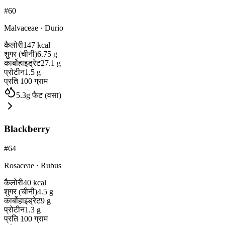
#
60
Malvaceae
·
Durio
कैलोरी
147
kcal
शुगर (चीनी)
6.75
g
कार्बोहाइड्रेट
27.1
g
प्रोटीन
1.5
g
प्रति 100 ग्राम
5.3
g
फैट (वसा)
Blackberry
#
64
Rosaceae
·
Rubus
कैलोरी
40
kcal
शुगर (चीनी)
4.5
g
कार्बोहाइड्रेट
9
g
प्रोटीन
1.3
g
प्रति 100 ग्राम