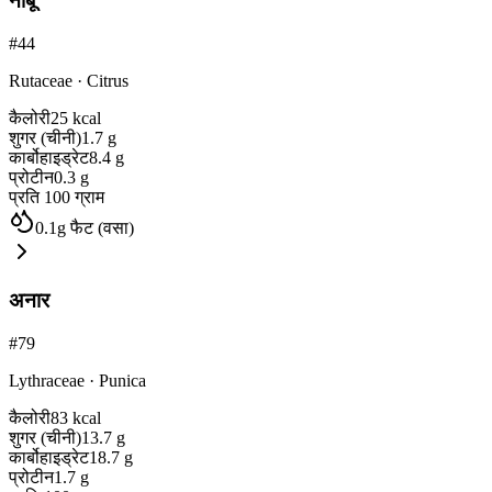
नींबू
#
44
Rutaceae
·
Citrus
कैलोरी
25
kcal
शुगर (चीनी)
1.7
g
कार्बोहाइड्रेट
8.4
g
प्रोटीन
0.3
g
प्रति 100 ग्राम
0.1
g
फैट (वसा)
अनार
#
79
Lythraceae
·
Punica
कैलोरी
83
kcal
शुगर (चीनी)
13.7
g
कार्बोहाइड्रेट
18.7
g
प्रोटीन
1.7
g