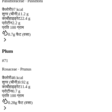
Passifloraceae
·
Passiflora
कैलोरी
97
kcal
शुगर (चीनी)
11.2
g
कार्बोहाइड्रेट
22.4
g
प्रोटीन
2.2
g
प्रति 100 ग्राम
0.7
g
फैट (वसा)
Plum
#
71
Rosaceae
·
Prunus
कैलोरी
46
kcal
शुगर (चीनी)
9.92
g
कार्बोहाइड्रेट
11.4
g
प्रोटीन
0.7
g
प्रति 100 ग्राम
0.28
g
फैट (वसा)