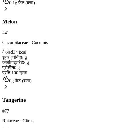
0.1
g
फैट (वसा)
Melon
#
41
Cucurbitaceae
·
Cucumis
कैलोरी
34
kcal
शुगर (चीनी)
8
g
कार्बोहाइड्रेट
8
g
प्रोटीन
0
g
प्रति 100 ग्राम
0
g
फैट (वसा)
Tangerine
#
77
Rutaceae
·
Citrus