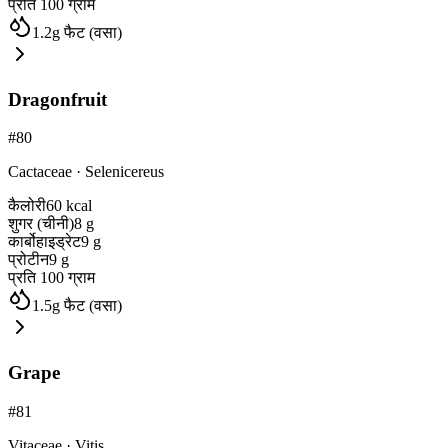
प्रति 100 ग्राम
1.2
g
फैट (वसा)
Dragonfruit
#
80
Cactaceae
·
Selenicereus
कैलोरी
60
kcal
शुगर (चीनी)
8
g
कार्बोहाइड्रेट
9
g
प्रोटीन
9
g
प्रति 100 ग्राम
1.5
g
फैट (वसा)
Grape
#
81
Vitaceae
·
Vitis