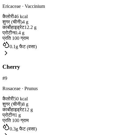
Ericaceae
·
Vaccinium
कैलोरी
46
kcal
शुगर (चीनी)
4
g
कार्बोहाइड्रेट
12.2
g
प्रोटीन
0.4
g
प्रति 100 ग्राम
0.1
g
फैट (वसा)
Cherry
#
9
Rosaceae
·
Prunus
कैलोरी
50
kcal
शुगर (चीनी)
8
g
कार्बोहाइड्रेट
12
g
प्रोटीन
1
g
प्रति 100 ग्राम
0.3
g
फैट (वसा)