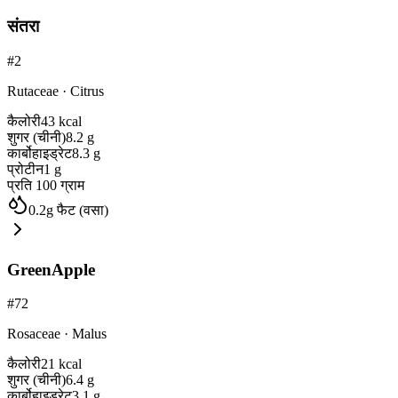
संतरा
#
2
Rutaceae
·
Citrus
कैलोरी
43
kcal
शुगर (चीनी)
8.2
g
कार्बोहाइड्रेट
8.3
g
प्रोटीन
1
g
प्रति 100 ग्राम
0.2
g
फैट (वसा)
GreenApple
#
72
Rosaceae
·
Malus
कैलोरी
21
kcal
शुगर (चीनी)
6.4
g
कार्बोहाइड्रेट
3.1
g