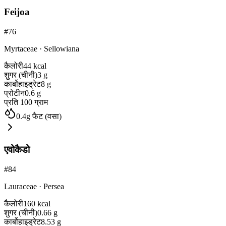
Feijoa
#
76
Myrtaceae
·
Sellowiana
कैलोरी
44
kcal
शुगर (चीनी)
3
g
कार्बोहाइड्रेट
8
g
प्रोटीन
0.6
g
प्रति 100 ग्राम
0.4
g
फैट (वसा)
एवोकैडो
#
84
Lauraceae
·
Persea
कैलोरी
160
kcal
शुगर (चीनी)
0.66
g
कार्बोहाइड्रेट
8.53
g