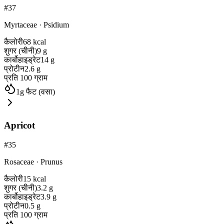
#
37
Myrtaceae
·
Psidium
कैलोरी
68
kcal
शुगर (चीनी)
9
g
कार्बोहाइड्रेट
14
g
प्रोटीन
2.6
g
प्रति 100 ग्राम
1
g
फैट (वसा)
Apricot
#
35
Rosaceae
·
Prunus
कैलोरी
15
kcal
शुगर (चीनी)
3.2
g
कार्बोहाइड्रेट
3.9
g
प्रोटीन
0.5
g
प्रति 100 ग्राम