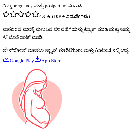
ನಿಮ್ಮ pregnancy ಮತ್ತು postpartum ಸಂಗಾತಿ
4.9 ★ (10K+ ವಿಮರ್ಶೆಗಳು)
ವಾರದಿಂದ ವಾರಕ್ಕೆ ಮಗುವಿನ ಬೆಳವಣಿಗೆಯನ್ನು ಟ್ರ್ಯಾಕ್ ಮಾಡಿ ಮತ್ತು ಅಮ್ಮ
AI ಜೊತೆ ಚಾಟ್ ಮಾಡಿ.
ಡೌನ್‌ಲೋಡ್ ಮಾಡಲು ಸ್ಕ್ಯಾನ್ ಮಾಡಿ
iPhone ಮತ್ತು Android ನಲ್ಲಿ ಲಭ್ಯ
Google Play
App Store