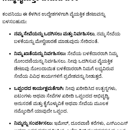
ಕಂಪನಿಯು ಈ ಕೆಳಗಿನ ಉದ್ದೇಶಗಳಿಗಾಗಿ ವೈಯಕ್ತಿಕ ಡೇಟಾವನ್ನು
ಬಳಸಬಹುದು:
ನಮ್ಮ ಸೇವೆಯನ್ನು ಒದಗಿಸಲು ಮತ್ತು ನಿರ್ವಹಿಸಲು
, ನಮ್ಮ ಸೇವೆಯ
ಬಳಕೆಯನ್ನು ಮೇಲ್ವಿಚಾರಣೆ ಮಾಡುವುದು ಸೇರಿದಂತೆ.
ನಿಮ್ಮ ಖಾತೆಯನ್ನು ನಿರ್ವಹಿಸಲು:
ಸೇವೆಯ ಬಳಕೆದಾರರಾಗಿ ನಿಮ್ಮ
ನೋಂದಣಿಯನ್ನು ನಿರ್ವಹಿಸಲು. ನೀವು ಒದಗಿಸುವ ವೈಯಕ್ತಿಕ
ಡೇಟಾವು ನೋಂದಾಯಿತ ಬಳಕೆದಾರರಾಗಿ ನಿಮಗೆ ಲಭ್ಯವಿರುವ
ಸೇವೆಯ ವಿವಿಧ ಕಾರ್ಯಗಳಿಗೆ ಪ್ರವೇಶವನ್ನು ನೀಡುತ್ತದೆ.
ಒಪ್ಪಂದದ ಕಾರ್ಯಕ್ಷಮತೆಗಾಗಿ:
ನೀವು ಖರೀದಿಸಿದ ಉತ್ಪನ್ನಗಳು,
ಐಟಂಗಳು ಅಥವಾ ಸೇವೆಗಳ ಖರೀದಿ ಒಪ್ಪಂದದ ಅಭಿವೃದ್ಧಿ,
ಅನುಸರಣೆ ಮತ್ತು ಕೈಗೊಳ್ಳುವಿಕೆ ಅಥವಾ ಸೇವೆಯ ಮೂಲಕ
ನಮ್ಮೊಂದಿಗೆ ಯಾವುದೇ ಒಪ್ಪಂದ.
ನಿಮ್ಮನ್ನು ಸಂಪರ್ಕಿಸಲು:
ಇಮೇಲ್, ದೂರವಾಣಿ ಕರೆಗಳು, ಎಸ್‌ಎಂಎಸ್