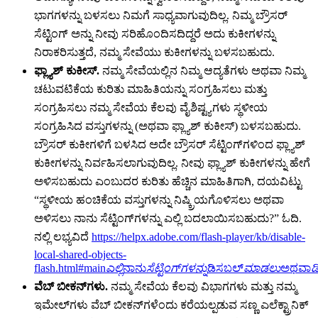
ಭಾಗಗಳನ್ನು ಬಳಸಲು ನಿಮಗೆ ಸಾಧ್ಯವಾಗುವುದಿಲ್ಲ. ನಿಮ್ಮ ಬ್ರೌಸರ್
ಸೆಟ್ಟಿಂಗ್ ಅನ್ನು ನೀವು ಸರಿಹೊಂದಿಸದಿದ್ದರೆ ಅದು ಕುಕೀಗಳನ್ನು
ನಿರಾಕರಿಸುತ್ತದೆ, ನಮ್ಮ ಸೇವೆಯು ಕುಕೀಗಳನ್ನು ಬಳಸಬಹುದು.
ಫ್ಲ್ಯಾಶ್ ಕುಕೀಸ್.
ನಮ್ಮ ಸೇವೆಯಲ್ಲಿನ ನಿಮ್ಮ ಆದ್ಯತೆಗಳು ಅಥವಾ ನಿಮ್ಮ
ಚಟುವಟಿಕೆಯ ಕುರಿತು ಮಾಹಿತಿಯನ್ನು ಸಂಗ್ರಹಿಸಲು ಮತ್ತು
ಸಂಗ್ರಹಿಸಲು ನಮ್ಮ ಸೇವೆಯ ಕೆಲವು ವೈಶಿಷ್ಟ್ಯಗಳು ಸ್ಥಳೀಯ
ಸಂಗ್ರಹಿಸಿದ ವಸ್ತುಗಳನ್ನು (ಅಥವಾ ಫ್ಲ್ಯಾಶ್ ಕುಕೀಸ್) ಬಳಸಬಹುದು.
ಬ್ರೌಸರ್ ಕುಕೀಗಳಿಗೆ ಬಳಸಿದ ಅದೇ ಬ್ರೌಸರ್ ಸೆಟ್ಟಿಂಗ್‌ಗಳಿಂದ ಫ್ಲ್ಯಾಶ್
ಕುಕೀಗಳನ್ನು ನಿರ್ವಹಿಸಲಾಗುವುದಿಲ್ಲ. ನೀವು ಫ್ಲ್ಯಾಶ್ ಕುಕೀಗಳನ್ನು ಹೇಗೆ
ಅಳಿಸಬಹುದು ಎಂಬುದರ ಕುರಿತು ಹೆಚ್ಚಿನ ಮಾಹಿತಿಗಾಗಿ, ದಯವಿಟ್ಟು
“ಸ್ಥಳೀಯ ಹಂಚಿಕೆಯ ವಸ್ತುಗಳನ್ನು ನಿಷ್ಕ್ರಿಯಗೊಳಿಸಲು ಅಥವಾ
ಅಳಿಸಲು ನಾನು ಸೆಟ್ಟಿಂಗ್‌ಗಳನ್ನು ಎಲ್ಲಿ ಬದಲಾಯಿಸಬಹುದು?” ಓದಿ.
ನಲ್ಲಿ ಲಭ್ಯವಿದೆ
https://helpx.adobe.com/flash-player/kb/disable-
local-shared-objects-
flash.html#main
ಎಲ್ಲಿ
ನಾನು
ಸೆಟ್ಟಿಂಗ್‌ಗಳನ್ನು
ಡಿಸಬಲ್
ಮಾಡಲು
ಅಥವಾ
ಡ
ವೆಬ್ ಬೀಕನ್‌ಗಳು.
ನಮ್ಮ ಸೇವೆಯ ಕೆಲವು ವಿಭಾಗಗಳು ಮತ್ತು ನಮ್ಮ
ಇಮೇಲ್‌ಗಳು ವೆಬ್ ಬೀಕನ್‌ಗಳೆಂದು ಕರೆಯಲ್ಪಡುವ ಸಣ್ಣ ಎಲೆಕ್ಟ್ರಾನಿಕ್