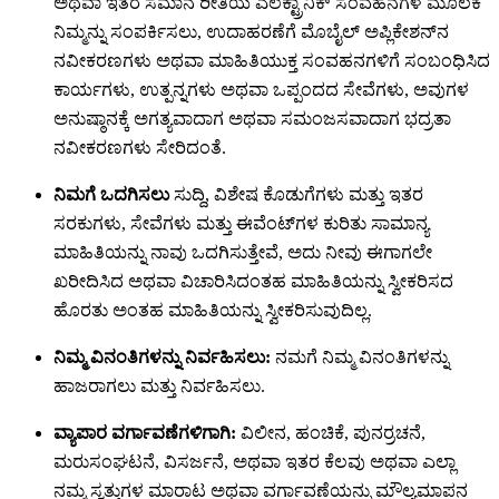
ಅಥವಾ ಇತರ ಸಮಾನ ರೀತಿಯ ಎಲೆಕ್ಟ್ರಾನಿಕ್ ಸಂವಹನಗಳ ಮೂಲಕ
ನಿಮ್ಮನ್ನು ಸಂಪರ್ಕಿಸಲು, ಉದಾಹರಣೆಗೆ ಮೊಬೈಲ್ ಅಪ್ಲಿಕೇಶನ್‌ನ
ನವೀಕರಣಗಳು ಅಥವಾ ಮಾಹಿತಿಯುಕ್ತ ಸಂವಹನಗಳಿಗೆ ಸಂಬಂಧಿಸಿದ
ಕಾರ್ಯಗಳು, ಉತ್ಪನ್ನಗಳು ಅಥವಾ ಒಪ್ಪಂದದ ಸೇವೆಗಳು, ಅವುಗಳ
ಅನುಷ್ಠಾನಕ್ಕೆ ಅಗತ್ಯವಾದಾಗ ಅಥವಾ ಸಮಂಜಸವಾದಾಗ ಭದ್ರತಾ
ನವೀಕರಣಗಳು ಸೇರಿದಂತೆ.
ನಿಮಗೆ ಒದಗಿಸಲು
ಸುದ್ದಿ, ವಿಶೇಷ ಕೊಡುಗೆಗಳು ಮತ್ತು ಇತರ
ಸರಕುಗಳು, ಸೇವೆಗಳು ಮತ್ತು ಈವೆಂಟ್‌ಗಳ ಕುರಿತು ಸಾಮಾನ್ಯ
ಮಾಹಿತಿಯನ್ನು ನಾವು ಒದಗಿಸುತ್ತೇವೆ, ಅದು ನೀವು ಈಗಾಗಲೇ
ಖರೀದಿಸಿದ ಅಥವಾ ವಿಚಾರಿಸಿದಂತಹ ಮಾಹಿತಿಯನ್ನು ಸ್ವೀಕರಿಸದ
ಹೊರತು ಅಂತಹ ಮಾಹಿತಿಯನ್ನು ಸ್ವೀಕರಿಸುವುದಿಲ್ಲ.
ನಿಮ್ಮ ವಿನಂತಿಗಳನ್ನು ನಿರ್ವಹಿಸಲು:
ನಮಗೆ ನಿಮ್ಮ ವಿನಂತಿಗಳನ್ನು
ಹಾಜರಾಗಲು ಮತ್ತು ನಿರ್ವಹಿಸಲು.
ವ್ಯಾಪಾರ ವರ್ಗಾವಣೆಗಳಿಗಾಗಿ:
ವಿಲೀನ, ಹಂಚಿಕೆ, ಪುನರ್ರಚನೆ,
ಮರುಸಂಘಟನೆ, ವಿಸರ್ಜನೆ, ಅಥವಾ ಇತರ ಕೆಲವು ಅಥವಾ ಎಲ್ಲಾ
ನಮ್ಮ ಸ್ವತ್ತುಗಳ ಮಾರಾಟ ಅಥವಾ ವರ್ಗಾವಣೆಯನ್ನು ಮೌಲ್ಯಮಾಪನ