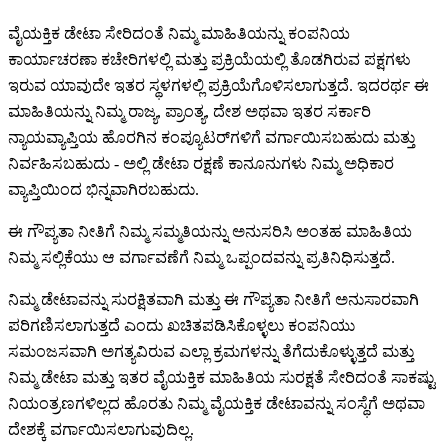
ವೈಯಕ್ತಿಕ ಡೇಟಾ ಸೇರಿದಂತೆ ನಿಮ್ಮ ಮಾಹಿತಿಯನ್ನು ಕಂಪನಿಯ
ಕಾರ್ಯಾಚರಣಾ ಕಚೇರಿಗಳಲ್ಲಿ ಮತ್ತು ಪ್ರಕ್ರಿಯೆಯಲ್ಲಿ ತೊಡಗಿರುವ ಪಕ್ಷಗಳು
ಇರುವ ಯಾವುದೇ ಇತರ ಸ್ಥಳಗಳಲ್ಲಿ ಪ್ರಕ್ರಿಯೆಗೊಳಿಸಲಾಗುತ್ತದೆ. ಇದರರ್ಥ ಈ
ಮಾಹಿತಿಯನ್ನು ನಿಮ್ಮ ರಾಜ್ಯ, ಪ್ರಾಂತ್ಯ, ದೇಶ ಅಥವಾ ಇತರ ಸರ್ಕಾರಿ
ನ್ಯಾಯವ್ಯಾಪ್ತಿಯ ಹೊರಗಿನ ಕಂಪ್ಯೂಟರ್‌ಗಳಿಗೆ ವರ್ಗಾಯಿಸಬಹುದು ಮತ್ತು
ನಿರ್ವಹಿಸಬಹುದು - ಅಲ್ಲಿ ಡೇಟಾ ರಕ್ಷಣೆ ಕಾನೂನುಗಳು ನಿಮ್ಮ ಅಧಿಕಾರ
ವ್ಯಾಪ್ತಿಯಿಂದ ಭಿನ್ನವಾಗಿರಬಹುದು.
ಈ ಗೌಪ್ಯತಾ ನೀತಿಗೆ ನಿಮ್ಮ ಸಮ್ಮತಿಯನ್ನು ಅನುಸರಿಸಿ ಅಂತಹ ಮಾಹಿತಿಯ
ನಿಮ್ಮ ಸಲ್ಲಿಕೆಯು ಆ ವರ್ಗಾವಣೆಗೆ ನಿಮ್ಮ ಒಪ್ಪಂದವನ್ನು ಪ್ರತಿನಿಧಿಸುತ್ತದೆ.
ನಿಮ್ಮ ಡೇಟಾವನ್ನು ಸುರಕ್ಷಿತವಾಗಿ ಮತ್ತು ಈ ಗೌಪ್ಯತಾ ನೀತಿಗೆ ಅನುಸಾರವಾಗಿ
ಪರಿಗಣಿಸಲಾಗುತ್ತದೆ ಎಂದು ಖಚಿತಪಡಿಸಿಕೊಳ್ಳಲು ಕಂಪನಿಯು
ಸಮಂಜಸವಾಗಿ ಅಗತ್ಯವಿರುವ ಎಲ್ಲಾ ಕ್ರಮಗಳನ್ನು ತೆಗೆದುಕೊಳ್ಳುತ್ತದೆ ಮತ್ತು
ನಿಮ್ಮ ಡೇಟಾ ಮತ್ತು ಇತರ ವೈಯಕ್ತಿಕ ಮಾಹಿತಿಯ ಸುರಕ್ಷತೆ ಸೇರಿದಂತೆ ಸಾಕಷ್ಟು
ನಿಯಂತ್ರಣಗಳಿಲ್ಲದ ಹೊರತು ನಿಮ್ಮ ವೈಯಕ್ತಿಕ ಡೇಟಾವನ್ನು ಸಂಸ್ಥೆಗೆ ಅಥವಾ
ದೇಶಕ್ಕೆ ವರ್ಗಾಯಿಸಲಾಗುವುದಿಲ್ಲ.