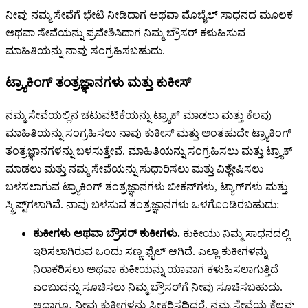
ನೀವು ನಮ್ಮ ಸೇವೆಗೆ ಭೇಟಿ ನೀಡಿದಾಗ ಅಥವಾ ಮೊಬೈಲ್ ಸಾಧನದ ಮೂಲಕ
ಅಥವಾ ಸೇವೆಯನ್ನು ಪ್ರವೇಶಿಸಿದಾಗ ನಿಮ್ಮ ಬ್ರೌಸರ್ ಕಳುಹಿಸುವ
ಮಾಹಿತಿಯನ್ನು ನಾವು ಸಂಗ್ರಹಿಸಬಹುದು.
ಟ್ರ್ಯಾಕಿಂಗ್ ತಂತ್ರಜ್ಞಾನಗಳು ಮತ್ತು ಕುಕೀಸ್
ನಮ್ಮ ಸೇವೆಯಲ್ಲಿನ ಚಟುವಟಿಕೆಯನ್ನು ಟ್ರ್ಯಾಕ್ ಮಾಡಲು ಮತ್ತು ಕೆಲವು
ಮಾಹಿತಿಯನ್ನು ಸಂಗ್ರಹಿಸಲು ನಾವು ಕುಕೀಸ್ ಮತ್ತು ಅಂತಹುದೇ ಟ್ರ್ಯಾಕಿಂಗ್
ತಂತ್ರಜ್ಞಾನಗಳನ್ನು ಬಳಸುತ್ತೇವೆ. ಮಾಹಿತಿಯನ್ನು ಸಂಗ್ರಹಿಸಲು ಮತ್ತು ಟ್ರ್ಯಾಕ್
ಮಾಡಲು ಮತ್ತು ನಮ್ಮ ಸೇವೆಯನ್ನು ಸುಧಾರಿಸಲು ಮತ್ತು ವಿಶ್ಲೇಷಿಸಲು
ಬಳಸಲಾಗುವ ಟ್ರ್ಯಾಕಿಂಗ್ ತಂತ್ರಜ್ಞಾನಗಳು ಬೀಕನ್‌ಗಳು, ಟ್ಯಾಗ್‌ಗಳು ಮತ್ತು
ಸ್ಕ್ರಿಪ್ಟ್‌ಗಳಾಗಿವೆ. ನಾವು ಬಳಸುವ ತಂತ್ರಜ್ಞಾನಗಳು ಒಳಗೊಂಡಿರಬಹುದು:
ಕುಕೀಗಳು ಅಥವಾ ಬ್ರೌಸರ್ ಕುಕೀಗಳು.
ಕುಕೀಯು ನಿಮ್ಮ ಸಾಧನದಲ್ಲಿ
ಇರಿಸಲಾಗಿರುವ ಒಂದು ಸಣ್ಣ ಫೈಲ್ ಆಗಿದೆ. ಎಲ್ಲಾ ಕುಕೀಗಳನ್ನು
ನಿರಾಕರಿಸಲು ಅಥವಾ ಕುಕೀಯನ್ನು ಯಾವಾಗ ಕಳುಹಿಸಲಾಗುತ್ತಿದೆ
ಎಂಬುದನ್ನು ಸೂಚಿಸಲು ನಿಮ್ಮ ಬ್ರೌಸರ್‌ಗೆ ನೀವು ಸೂಚಿಸಬಹುದು.
ಆದಾಗ್ಯೂ, ನೀವು ಕುಕೀಗಳನ್ನು ಸ್ವೀಕರಿಸದಿದ್ದರೆ, ನಮ್ಮ ಸೇವೆಯ ಕೆಲವು