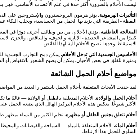
ليست الأحلام بالضرورة أكثر حدة في علم الأعصاب الأساسي، فهي ببس
التأثيرات الهرمونية.
يؤثر هرمون البروجسترون والإستروجين على الدماغ
اليقظة - الطريقة التي يزيد بها الحمل من الحساسية، ويجلب البكاء غير
المعالجة العاطفية.
تؤدي الأحلام، من بين وظائف أخرى، دورًا في المعا
كبيرًا من المشاعر الجديدة - الإثارة، والخوف، والتناقض، والحزن الا
الاستيقاظ وحدها. تصبح الأحلام آلية لهذا الفائض.
الأحاسيس الجسدية التي تدخل الأحلام.
يمكن دمج التجارب الجسدية لل
ومثيرة للقلق في بعض الأحيان. يمكن أن يصبح الشعور بالانقباض أو 
مواضيع أحلام الحمل الشائعة
لقد حددت الأبحاث المتعلقة بأحلام الحمل باستمرار العديد من المواضي
أحلام الحمل والولادة.
الأحلام المتعلقة بالطفل أو الولادة — غالبًا ما
الأكثر شيوعًا. تعكس هذه الأحلام التركيز الهائل الذي يضعه الحمل عل
أحلام تتعلق بجنس الطفل أو مظهره.
تحلم الكثير من النساء بمظهر طف
أحلام الماء.
الأحلام المتعلقة بالمياه — السباحة والفيضانات والمحيطات 
السلوي للحمل هذا الارتباط.