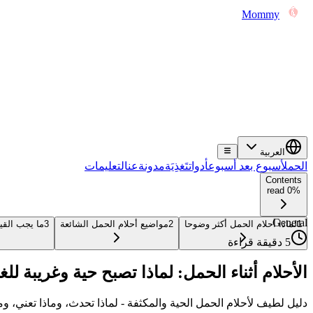
Mommy
العربية
الحمل
أسبوع بعد أسبوع
أدوات
تَغذِيَة
مدونة
عن
التعليمات
Contents
0% read
General
1
لماذا أحلام الحمل أكثر وضوحا
2
مواضيع أحلام الحمل الشائعة
3
ما يجب القيا
5 دقيقة قراءة
الأحلام أثناء الحمل: لماذا تصبح حية وغريبة للغا
دليل لطيف لأحلام الحمل الحية والمكثفة - لماذا تحدث، وماذا تعني، وم