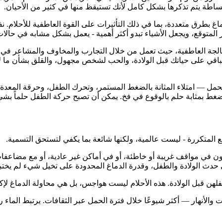
اطة يتم تذكرها بشكل كامل لأنك تستيقظ منها في كثير من الأحيان.
 بطرق متعددة، بما في ذلك التأثيرات على القوة العاطفية للأحلام. ن
 المتوقع، ويجعل الأشياء تبدو أكثر أهمية - يعمل بشكل مشابه في حالات 
لجة العاطفية، حيث تعمل من خلال التجارب والمخاوف والمشاعر في حالة
ستباقي على حياتك قبل الولادة، والحب لشخص مجهول، والقلق بشأن ما لا
حمل — امتلاء المثانة بالضغط المستمر، وتحرك الطفل، وحرقة المعد
الضغط بمثابة حلم بالوقوع في فخ. يمكن أن تصبح حركة الطفل حلماً ب
ع المتكررة - ليست عالمية، ولكنها شائعة بما يكفي لتستحق التسمية.
 تكون في مواقف غريبة أو خاطئة، أو في أماكن غير عادية، أو مع مضاعفا
ى حدث الولادة والطفل، وقدرة الدماغ المحدودة على تخيل شيء لم يختبر
لهن قبل الولادة. هذه الأحلام ليست هواجس، بل هي محاولة الدماغ لإ
والأنهار — أكثر شيوعًا خلال فترة الحمل عبر الثقافات. يرتبط الماء رم