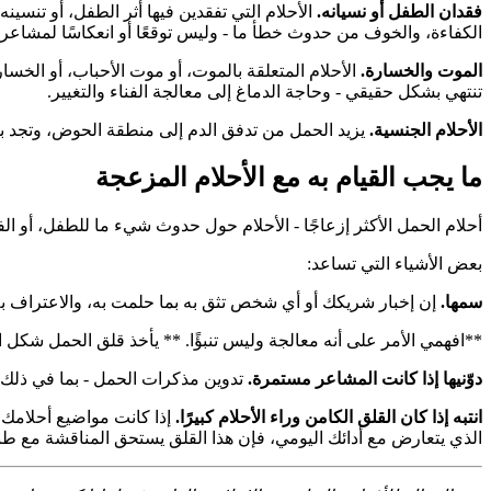
فقدان الطفل أو نسيانه.
الأحلام التي تفقدين فيها أثر الطفل، أو تنسينه
الكفاءة، والخوف من حدوث خطأ ما - وليس توقعًا أو انعكاسًا لمشاعر الأم
الموت والخسارة.
الأحلام المتعلقة بالموت، أو موت الأحباب، أو الخسار
تنتهي بشكل حقيقي - وحاجة الدماغ إلى معالجة الفناء والتغيير.
الأحلام الجنسية.
يزيد الحمل من تدفق الدم إلى منطقة الحوض، وتجد بعض 
ما يجب القيام به مع الأحلام المزعجة
أحلام الحمل الأكثر إزعاجًا - الأحلام حول حدوث شيء ما للطفل، أو ا
بعض الأشياء التي تساعد:
سمها.
إن إخبار شريكك أو أي شخص تثق به بما حلمت به، والاعتراف به ك
**افهمي الأمر على أنه معالجة وليس تنبؤًا. ** يأخذ قلق الحمل شك
دوّنيها إذا كانت المشاعر مستمرة.
تدوين مذكرات الحمل - بما في ذلك ال
انتبه إذا كان القلق الكامن وراء الأحلام كبيرًا.
إذا كانت مواضيع أحلامك 
الذي يتعارض مع أدائك اليومي، فإن هذا القلق يستحق المناقشة مع طبي