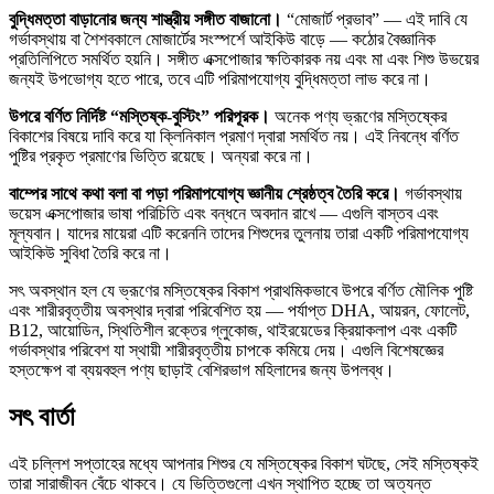
বুদ্ধিমত্তা বাড়ানোর জন্য শাস্ত্রীয় সঙ্গীত বাজানো।
“মোজার্ট প্রভাব” — এই দাবি যে
গর্ভাবস্থায় বা শৈশবকালে মোজার্টের সংস্পর্শে আইকিউ বাড়ে — কঠোর বৈজ্ঞানিক
প্রতিলিপিতে সমর্থিত হয়নি। সঙ্গীত এক্সপোজার ক্ষতিকারক নয় এবং মা এবং শিশু উভয়ের
জন্যই উপভোগ্য হতে পারে, তবে এটি পরিমাপযোগ্য বুদ্ধিমত্তা লাভ করে না।
উপরে বর্ণিত নির্দিষ্ট “মস্তিষ্ক-বুস্টিং” পরিপূরক।
অনেক পণ্য ভ্রূণের মস্তিষ্কের
বিকাশের বিষয়ে দাবি করে যা ক্লিনিকাল প্রমাণ দ্বারা সমর্থিত নয়। এই নিবন্ধে বর্ণিত
পুষ্টির প্রকৃত প্রমাণের ভিত্তি রয়েছে। অন্যরা করে না।
বাম্পের সাথে কথা বলা বা পড়া পরিমাপযোগ্য জ্ঞানীয় শ্রেষ্ঠত্ব তৈরি করে।
গর্ভাবস্থায়
ভয়েস এক্সপোজার ভাষা পরিচিতি এবং বন্ধনে অবদান রাখে — এগুলি বাস্তব এবং
মূল্যবান। যাদের মায়েরা এটি করেননি তাদের শিশুদের তুলনায় তারা একটি পরিমাপযোগ্য
আইকিউ সুবিধা তৈরি করে না।
সৎ অবস্থান হল যে ভ্রূণের মস্তিষ্কের বিকাশ প্রাথমিকভাবে উপরে বর্ণিত মৌলিক পুষ্টি
এবং শারীরবৃত্তীয় অবস্থার দ্বারা পরিবেশিত হয় — পর্যাপ্ত DHA, আয়রন, ফোলেট,
B12, আয়োডিন, স্থিতিশীল রক্তের গ্লুকোজ, থাইরয়েডের ক্রিয়াকলাপ এবং একটি
গর্ভাবস্থার পরিবেশ যা স্থায়ী শারীরবৃত্তীয় চাপকে কমিয়ে দেয়। এগুলি বিশেষজ্ঞের
হস্তক্ষেপ বা ব্যয়বহুল পণ্য ছাড়াই বেশিরভাগ মহিলাদের জন্য উপলব্ধ।
সৎ বার্তা
এই চল্লিশ সপ্তাহের মধ্যে আপনার শিশুর যে মস্তিষ্কের বিকাশ ঘটছে, সেই মস্তিষ্কই
তারা সারাজীবন বেঁচে থাকবে। যে ভিত্তিগুলো এখন স্থাপিত হচ্ছে তা অত্যন্ত