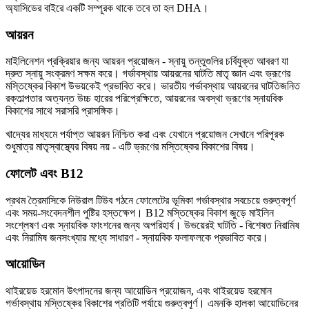
অ্যাসিডের বাইরে একটি সম্পূরক থাকে তবে তা হল DHA।
আয়রন
মাইলিনেশন প্রক্রিয়ার জন্য আয়রন প্রয়োজন - স্নায়ু তন্তুগুলির চর্বিযুক্ত আবরণ যা
দ্রুত স্নায়ু সংক্রমণ সক্ষম করে। গর্ভাবস্থায় আয়রনের ঘাটতি মাতৃ জ্ঞান এবং ভ্রূণের
মস্তিষ্কের বিকাশ উভয়কেই প্রভাবিত করে। ভারতীয় গর্ভাবস্থায় আয়রনের ঘাটতিজনিত
রক্তাল্পতার অত্যন্ত উচ্চ হারের পরিপ্রেক্ষিতে, আয়রনের অবস্থা ভ্রূণের স্নায়বিক
বিকাশের সাথে সরাসরি প্রাসঙ্গিক।
খাদ্যের মাধ্যমে পর্যাপ্ত আয়রন নিশ্চিত করা এবং যেখানে প্রয়োজন সেখানে পরিপূরক
শুধুমাত্র মাতৃস্বাস্থ্যের বিষয় নয় - এটি ভ্রূণের মস্তিষ্কের বিকাশের বিষয়।
ফোলেট এবং B12
প্রথম ত্রৈমাসিকে নিউরাল টিউব গঠনে ফোলেটের ভূমিকা গর্ভাবস্থার সবচেয়ে গুরুত্বপূর্ণ
এবং সময়-সংবেদনশীল পুষ্টির হস্তক্ষেপ। B12 মস্তিষ্কের বিকাশ জুড়ে মাইলিন
সংশ্লেষণ এবং স্নায়বিক ফাংশনের জন্য অপরিহার্য। উভয়েরই ঘাটতি - বিশেষত নিরামিষ
এবং নিরামিষ জনসংখ্যার মধ্যে সাধারণ - স্নায়বিক ফলাফলকে প্রভাবিত করে।
আয়োডিন
থাইরয়েড হরমোন উৎপাদনের জন্য আয়োডিন প্রয়োজন, এবং থাইরয়েড হরমোন
গর্ভাবস্থায় মস্তিষ্কের বিকাশের প্রতিটি পর্যায়ে গুরুত্বপূর্ণ। এমনকি হালকা আয়োডিনের