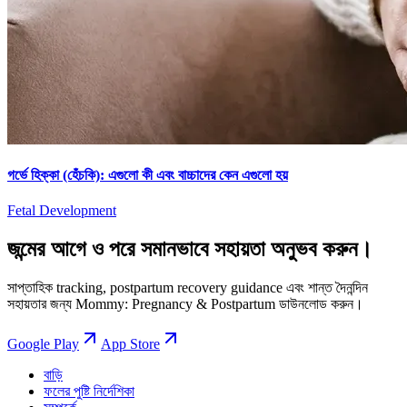
গর্ভে হিক্কা (হেঁচকি): এগুলো কী এবং বাচ্চাদের কেন এগুলো হয়
Fetal Development
জন্মের আগে ও পরে সমানভাবে সহায়তা অনুভব করুন।
সাপ্তাহিক tracking, postpartum recovery guidance এবং শান্ত দৈনন্দিন
সহায়তার জন্য Mommy: Pregnancy & Postpartum ডাউনলোড করুন।
Google Play
App Store
বাড়ি
ফলের পুষ্টি নির্দেশিকা