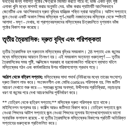
ঘনত্বের জন্য পর্যাপ্ত পৃষ্ঠের ক্ষেত্রকে মিটমাট করতে পারে না; ভাঁজ একটি বৃহৎ পৃষ্ঠ
এলাকা খুলি মধ্যে মাপসই করার অনুমতি দেয়. ভাঁজ করার প্যাটার্নটি আংশিকভাবে
জেনেটিক এবং আংশিকভাবে দ্রুত বৃদ্ধির যান্ত্রিক শক্তি দ্বারা আকৃতির। আটাশ সপ্তাহে
জন্ম নেওয়া একটি অকাল শিশুর মস্তিষ্ক পূর্ণ-মেয়াদী নবজাতকের মস্তিষ্ক থেকে স্পষ্টতই
আলাদা - মসৃণ - দেখায়, যা প্রাপ্তবয়স্কদের মস্তিষ্কের চিত্রগুলিতে দৃশ্যমান ভাঁজ
পৃষ্ঠের বিকাশ শুরু করেছে।
তৃতীয় ত্রৈমাসিক: দ্রুত বৃদ্ধি এবং পরিপক্কতা
তৃতীয় ত্রৈমাসিক হল দ্রুততম মস্তিষ্কের বৃদ্ধির সময়কাল। 28 সপ্তাহ এবং জন্মের
মধ্যে মস্তিষ্কের আয়তন তিনগুণ হয়। এই সময়কাল অত্যন্ত গুরুত্বপূর্ণ — তৃতীয়
ত্রৈমাসিকের সময় পুষ্টি, অক্সিজেন সরবরাহ বা হরমোনজনিত পরিবেশে ব্যাঘাত ঘটলে
মস্তিষ্কের গঠন এবং কার্যকারিতার উপর পরিমাপযোগ্য প্রভাব পড়ে।
আঠাশ থেকে বত্রিশ সপ্তাহ:
মস্তিষ্কের সাদা পদার্থ (নিউরনের মধ্যে তারের সংযোগ)
দ্রুত বিকাশ লাভ করে। সংবেদনশীল এবং মোটর cortices পরিপক্ক হয়. শিশু জটিল
আচরণ দেখাতে শুরু করে — স্বতন্ত্র ঘুমের অবস্থা, উদ্দীপনার প্রতিক্রিয়া, নড়াচড়ার
ধরণ যা জন্মের পরে দেখা আচরণগুলির পূর্বনির্ধারণ করে।
** তেত্রিশ থেকে ছত্রিশ সপ্তাহ:** মস্তিষ্ক দ্রুত পরিপক্ক হতে থাকে।
মাইলিনেশন অগ্রসর হয়। কর্টেক্স আরও জটিলতা বিকাশ করে। তেত্রিশ সপ্তাহে জন্ম
নেওয়া শিশুদের আটাশ সপ্তাহে জন্ম নেওয়া শিশুদের তুলনায় উল্লেখযোগ্যভাবে ভালো
স্নায়বিক ফলাফল রয়েছে - যা তৃতীয় ত্রৈমাসিকে মস্তিষ্কের বিকাশের প্রতিটি অতিরিক্ত
সপ্তাহের গুরুত্বকে প্রতিফলিত করে।