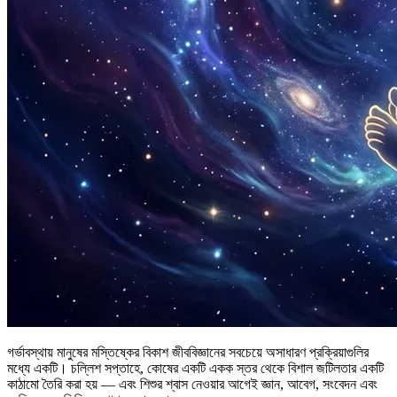
গর্ভাবস্থায় মানুষের মস্তিষ্কের বিকাশ জীববিজ্ঞানের সবচেয়ে অসাধারণ প্রক্রিয়াগুলির
মধ্যে একটি। চল্লিশ সপ্তাহে, কোষের একটি একক স্তর থেকে বিশাল জটিলতার একটি
কাঠামো তৈরি করা হয় — এবং শিশুর শ্বাস নেওয়ার আগেই জ্ঞান, আবেগ, সংবেদন এবং