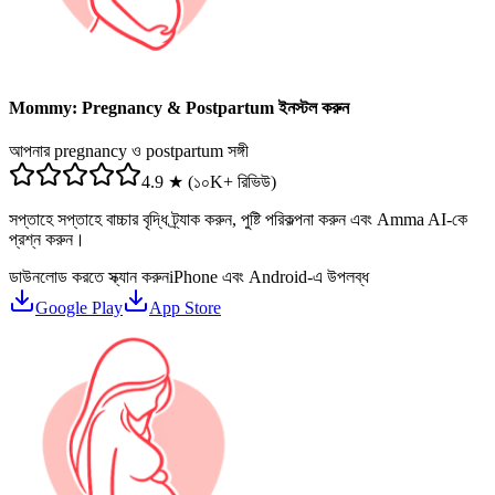
Mommy: Pregnancy & Postpartum ইনস্টল করুন
আপনার pregnancy ও postpartum সঙ্গী
4.9 ★ (১০K+ রিভিউ)
সপ্তাহে সপ্তাহে বাচ্চার বৃদ্ধি ট্র্যাক করুন, পুষ্টি পরিকল্পনা করুন এবং Amma AI-কে
প্রশ্ন করুন।
ডাউনলোড করতে স্ক্যান করুন
iPhone এবং Android-এ উপলব্ধ
Google Play
App Store