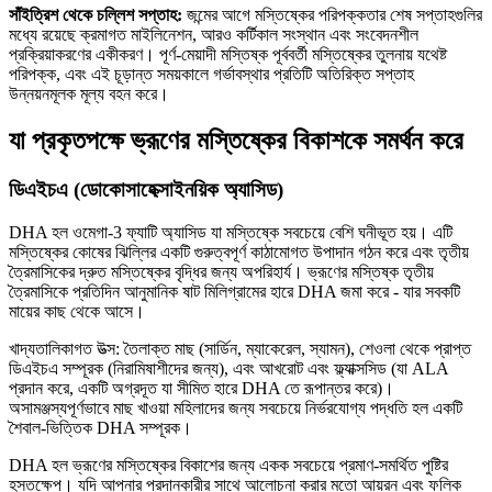
সাঁইত্রিশ থেকে চল্লিশ সপ্তাহ:
জন্মের আগে মস্তিষ্কের পরিপক্কতার শেষ সপ্তাহগুলির
মধ্যে রয়েছে ক্রমাগত মাইলিনেশন, আরও কর্টিকাল সংস্থান এবং সংবেদনশীল
প্রক্রিয়াকরণের একীকরণ। পূর্ণ-মেয়াদী মস্তিষ্ক পূর্ববর্তী মস্তিষ্কের তুলনায় যথেষ্ট
পরিপক্ক, এবং এই চূড়ান্ত সময়কালে গর্ভাবস্থার প্রতিটি অতিরিক্ত সপ্তাহ
উন্নয়নমূলক মূল্য বহন করে।
যা প্রকৃতপক্ষে ভ্রূণের মস্তিষ্কের বিকাশকে সমর্থন করে
ডিএইচএ (ডোকোসাহেক্সাইনয়িক অ্যাসিড)
DHA হল ওমেগা-3 ফ্যাটি অ্যাসিড যা মস্তিষ্কে সবচেয়ে বেশি ঘনীভূত হয়। এটি
মস্তিষ্কের কোষের ঝিল্লির একটি গুরুত্বপূর্ণ কাঠামোগত উপাদান গঠন করে এবং তৃতীয়
ত্রৈমাসিকের দ্রুত মস্তিষ্কের বৃদ্ধির জন্য অপরিহার্য। ভ্রূণের মস্তিষ্ক তৃতীয়
ত্রৈমাসিকে প্রতিদিন আনুমানিক ষাট মিলিগ্রামের হারে DHA জমা করে - যার সবকটি
মায়ের কাছ থেকে আসে।
খাদ্যতালিকাগত উত্স: তৈলাক্ত মাছ (সার্ডিন, ম্যাকেরেল, স্যামন), শেওলা থেকে প্রাপ্ত
ডিএইচএ সম্পূরক (নিরামিষাশীদের জন্য), এবং আখরোট এবং ফ্ল্যাক্সসিড (যা ALA
প্রদান করে, একটি অগ্রদূত যা সীমিত হারে DHA তে রূপান্তর করে)।
অসামঞ্জস্যপূর্ণভাবে মাছ খাওয়া মহিলাদের জন্য সবচেয়ে নির্ভরযোগ্য পদ্ধতি হল একটি
শৈবাল-ভিত্তিক DHA সম্পূরক।
DHA হল ভ্রূণের মস্তিষ্কের বিকাশের জন্য একক সবচেয়ে প্রমাণ-সমর্থিত পুষ্টির
হস্তক্ষেপ। যদি আপনার প্রদানকারীর সাথে আলোচনা করার মতো আয়রন এবং ফলিক