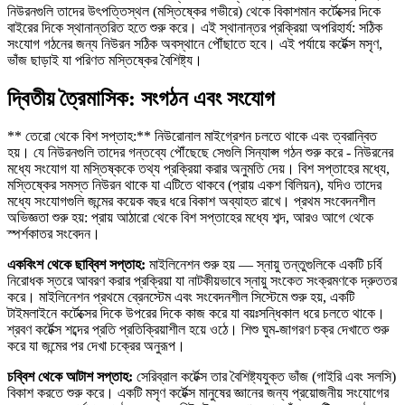
নিউরনগুলি তাদের উৎপত্তিস্থল (মস্তিষ্কের গভীরে) থেকে বিকাশমান কর্টেক্সের দিকে
বাইরের দিকে স্থানান্তরিত হতে শুরু করে। এই স্থানান্তর প্রক্রিয়া অপরিহার্য: সঠিক
সংযোগ গঠনের জন্য নিউরন সঠিক অবস্থানে পৌঁছাতে হবে। এই পর্যায়ে কর্টেক্স মসৃণ,
ভাঁজ ছাড়াই যা পরিণত মস্তিষ্কের বৈশিষ্ট্য।
দ্বিতীয় ত্রৈমাসিক: সংগঠন এবং সংযোগ
** তেরো থেকে বিশ সপ্তাহ:** নিউরোনাল মাইগ্রেশন চলতে থাকে এবং ত্বরান্বিত
হয়। যে নিউরনগুলি তাদের গন্তব্যে পৌঁছেছে সেগুলি সিন্যাপ্স গঠন শুরু করে - নিউরনের
মধ্যে সংযোগ যা মস্তিষ্ককে তথ্য প্রক্রিয়া করার অনুমতি দেয়। বিশ সপ্তাহের মধ্যে,
মস্তিষ্কের সমস্ত নিউরন থাকে যা এটিতে থাকবে (প্রায় একশ বিলিয়ন), যদিও তাদের
মধ্যে সংযোগগুলি জন্মের কয়েক বছর ধরে বিকাশ অব্যাহত রাখে। প্রথম সংবেদনশীল
অভিজ্ঞতা শুরু হয়: প্রায় আঠারো থেকে বিশ সপ্তাহের মধ্যে শব্দ, আরও আগে থেকে
স্পর্শকাতর সংবেদন।
একবিংশ থেকে ছাব্বিশ সপ্তাহ:
মাইলিনেশন শুরু হয় — স্নায়ু তন্তুগুলিকে একটি চর্বি
নিরোধক স্তরে আবরণ করার প্রক্রিয়া যা নাটকীয়ভাবে স্নায়ু সংকেত সংক্রমণকে দ্রুততর
করে। মাইলিনেশন প্রথমে ব্রেনস্টেম এবং সংবেদনশীল সিস্টেমে শুরু হয়, একটি
টাইমলাইনে কর্টেক্সের দিকে উপরের দিকে কাজ করে যা বয়ঃসন্ধিকাল ধরে চলতে থাকে।
শ্রবণ কর্টেক্স শব্দের প্রতি প্রতিক্রিয়াশীল হয়ে ওঠে। শিশু ঘুম-জাগরণ চক্র দেখাতে শুরু
করে যা জন্মের পর দেখা চক্রের অনুরূপ।
চব্বিশ থেকে আটাশ সপ্তাহ:
সেরিব্রাল কর্টেক্স তার বৈশিষ্ট্যযুক্ত ভাঁজ (গাইরি এবং সলসি)
বিকাশ করতে শুরু করে। একটি মসৃণ কর্টেক্স মানুষের জ্ঞানের জন্য প্রয়োজনীয় সংযোগের