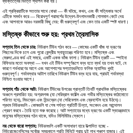
ব্যক্তিত্বের ভিত্তি স্থাপন করা হয়।
এই প্রক্রিয়াটিকে সততার সাথে বোঝা — কী ঘটছে, কখন, এবং কী সত্যিকার অর্থে
এটিকে সমর্থন করে — বিরোধপূর্ণ পরামর্শের উদ্বেগ-উৎপাদনকারী গোলমাল কেটে দেয়
এবং আপনাকে আরও দরকারী কিছু দেয়: কী গুরুত্বপূর্ণ এবং কেন তার একটি স্পষ্ট ধারণা।
মস্তিষ্ক কীভাবে শুরু হয়: প্রথম ত্রৈমাসিক
সপ্তাহ তিন থেকে চার:
নিউরাল টিউব গঠন করে — কোষের একটি খাঁজ যা ভ্রূণের
পিছনের দিকে চলে এবং পুরো কেন্দ্রীয় স্নায়ুতন্ত্রে পরিণত হবে। মস্তিষ্ক এবং
মেরুদণ্ডের কর্ড এই সময়ে, একটি একক ভাঁজ ফালা। নিউরাল টিউব ত্রুটি — স্পাইনা
বিফিডার মতো অবস্থা — যখন এই টিউব সম্পূর্ণরূপে বন্ধ হতে ব্যর্থ হয় তখন ঘটে, যে
কারণে গর্ভধারণের আগে এবং আশেপাশের সপ্তাহগুলিতে ফলিক অ্যাসিড খুবই
গুরুত্বপূর্ণ। গর্ভাবস্থার আটাশ তারিখে নিউরাল টিউব বন্ধ হয়ে যায়, প্রায়ই গর্ভাবস্থা
নিশ্চিত হওয়ার আগে।
সপ্তাহ পাঁচ থেকে আট:
নিউরাল টিউবের উপরের প্রান্তটি তিনটি প্রাথমিক মস্তিষ্কের
অঞ্চলে প্রসারিত হয়: অগ্রমগজ (যা সেরিব্রাল কর্টেক্স এবং গভীর মস্তিষ্কের কাঠামোতে
পরিণত হবে), মিডব্রেন এবং হিন্ডব্রেন (যা সেরিবেলাম এবং ব্রেনস্টেম হয়ে উঠবে)।
প্রথম নিউরনগুলি - কোষগুলি যা শেষ পর্যন্ত প্রতিটি চিন্তা, সংবেদন এবং আন্দোলন
প্রেরণ করবে - তৈরি হতে শুরু করেছে। আট সপ্তাহের মধ্যে ভ্রূণের একটি স্বতন্ত্রভাবে
মানুষের মস্তিষ্কের গঠন থাকে, যদিও মিলিমিটার স্কেলে।
নয় থেকে বারো সপ্তাহ:
নিউরনগুলি একটি অসাধারণ হারে উত্পাদিত হচ্ছে -
নিউরোজেনেসিসের সর্বোচ্চ সময়কালে প্রতি মিনিটে প্রায় দুই লাখ পঞ্চাশ হাজার। এই