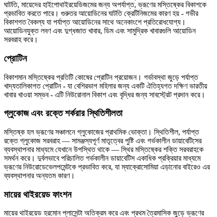
ঘাটতি, মায়েদের হাইপোথাইরয়েডিজমের জন্য অপর্যাপ্ত, ভ্রূণের মস্তিষ্কের বিকাশকে
প্রভাবিত করতে পারে। গুরুতর আয়োডিনের ঘাটতি ক্রেটিনিজমের কারণ হয় - গভীর
বিকাশগত বৈকল্য যা পর্যাপ্ত আয়োডিনের সাথে অনেকাংশে প্রতিরোধযোগ্য।
আয়োডিনযুক্ত লবণ এবং দুগ্ধজাত খাবার, ডিম এবং সামুদ্রিক খাবারগুলি আয়োডিন
সরবরাহ করে।
প্রোটিন
বিকাশমান মস্তিষ্কের প্রতিটি কোষের প্রোটিন প্রয়োজন। গর্ভাবস্থা জুড়ে পর্যাপ্ত
খাদ্যতালিকাগত প্রোটিন - যা বেশিরভাগ মহিলার জন্য একটি ঐতিহ্যগত দক্ষিণ ভারতীয়
খাবার খাওয়া সম্ভব - এটি নিউরোনাল বিকাশ এবং বৃদ্ধির জন্য সাবস্ট্রেট প্রদান করে।
গ্লুকোজ এবং রক্তে শর্করার স্থিতিশীলতা
মস্তিষ্ক হল ভ্রূণের সঞ্চালনে গ্লুকোজের প্রাথমিক ভোক্তা। স্থিতিশীল, পর্যাপ্ত
রক্তে গ্লুকোজ সরবরাহ — সামঞ্জস্যপূর্ণ মাতৃত্বের পুষ্টি এবং গর্ভকালীন ডায়াবেটিসের
ব্যবস্থাপনার মাধ্যমে যেখানে উপস্থিত থাকে — স্থির মস্তিষ্কের শক্তি সরবরাহকে
সমর্থন করে। দুর্বলভাবে পরিচালিত গর্ভকালীন ডায়াবেটিস একাধিক প্রক্রিয়ার মাধ্যমে
ভ্রূণের নিউরোডেভেলপমেন্টকে প্রভাবিত করে, যা ম্যাক্রোসোমিয়া এড়ানোর বাইরেও এর
ব্যবস্থাপনার অন্যতম কারণ।
মায়ের থাইরয়েড ফাংশন
মায়ের থাইরয়েড হরমোন প্লাসেন্টা অতিক্রম করে এবং প্রথম ত্রৈমাসিক জুড়ে ভ্রূণের