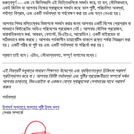
গুরুত্বপূর্ণ — এবং যে জিনিসগুলি এই ভিত্তিগুলিকে সমর্থন করে, তা হল, মৌলিকভাবে,
একই জিনিস যা আপনার নিজের স্বাস্থ্যকে সমর্থন করে: ভাল পুষ্টি, পরিচালিত অবস্থা,
পর্যাপ্ত বিশ্রাম, এবং একটি গর্ভাবস্থা যা পর্যবেক্ষণ করা হয় এবং যত্ন নেওয়া হয়।
আপনার শিশুর মস্তিষ্কের বিকাশকে সমর্থন করার জন্য আপনার একটি বিশেষ প্রোগ্রাম বা
সাবধানে কিউরেটেড অডিও পরিবেশের প্রয়োজন নেই। আপনার মৌলিক প্রয়োজন,
ধারাবাহিকভাবে করা. আয়রন, ফোলেট, ডিএইচএ, আয়োডিন। একটি থাইরয়েড যা
সঠিকভাবে কাজ করছে। আপনার গর্ভকালীন ডায়াবেটিস থাকলে রক্তে শর্করা নিয়ন্ত্রণ করা
হয়। একটি শরীর যা পুষ্ট হয় এবং একটি গর্ভাবস্থা যা পরিচর্যা করা হয়।
প্রমাণ তাই বলে। এটাও, সৌভাগ্যবশত, সম্পূর্ণ নাগালের মধ্যে।
এই নিবন্ধটি শুধুমাত্র সাধারণ শিক্ষাগত উদ্দেশ্যে এবং ব্যক্তিগতকৃত চিকিৎসা পরামর্শ
প্রতিস্থাপন করে না। আপনার নির্দিষ্ট গর্ভাবস্থা এবং পুষ্টির প্রয়োজনীয়তা সম্পর্কে সর্বদা
আপনার ডাক্তার, মিডওয়াইফ বা একজন যোগ্য স্বাস্থ্যসেবা পেশাদারের সাথে পরামর্শ
করুন৷
গর্ভাবস্থা
উপসর্গ
সপ্তাহে সপ্তাহ
পুষ্টি
টুলস
ব্লগ
লেখক সম্পর্কে