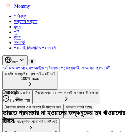
Mommy
গর্ভাবস্থা
সপ্তাহে সপ্তাহ
টুলস
পুষ্টি
ব্লগ
সম্পর্কে
প্রায়শই জিজ্ঞাসিত প্রশ্নাবলী
বাংলা
গর্ভাবস্থা
সপ্তাহে সপ্তাহ
টুলস
পুষ্টি
ব্লগ
সম্পর্কে
প্রায়শই জিজ্ঞাসিত প্রশ্নাবলী
ভারতীয় সাংস্কৃতিক প্রেক্ষাপটে একটি নোট
100% read
General
1
প্রথম ঘন্টা এবং দিন
2
প্রথম সপ্তাহের সম্পর্কে কেউ আপনাকে কী বলে না
15 মিনিট পড়া
3
সাধারণ সমস্যা এবং আসলে কি সাহায্য করে
4
ভারতে সমর্থন পাচ্ছে
ভারতে প্রথমবার মা হওয়াদের জন্য বুকের দুধ খাওয়ানোর
টিপস
5
ভারতীয় সাংস্কৃতিক প্রেক্ষাপটে একটি নোট