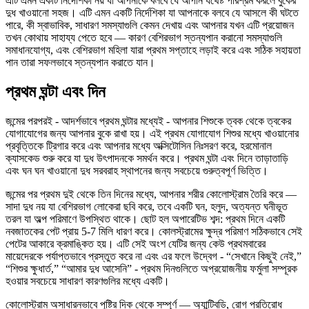
এটি এমন একটি নির্দেশিকা নয় যা আপনাকে বলবে যে আপনি যথেষ্ট পরিশ্রম করলে বুকের
দুধ খাওয়ানো সহজ। এটি এমন একটি নির্দেশিকা যা আপনাকে বলবে যে আসলে কী ঘটতে
পারে, কী স্বাভাবিক, সাধারণ সমস্যাগুলি কেমন দেখায় এবং আপনার যখন এটি প্রয়োজন
তখন কোথায় সাহায্য পেতে হবে — কারণ বেশিরভাগ স্তন্যপান করানো সমস্যাগুলি
সমাধানযোগ্য, এবং বেশিরভাগ মহিলা যারা প্রথম সপ্তাহে লড়াই করে এবং সঠিক সহায়তা
পান তারা সফলভাবে স্তন্যপান করাতে যান।
প্রথম ঘন্টা এবং দিন
জন্মের পরপরই - আদর্শভাবে প্রথম ঘন্টার মধ্যেই - আপনার শিশুকে ত্বক থেকে ত্বকের
যোগাযোগের জন্য আপনার বুকে রাখা হয়। এই প্রথম যোগাযোগ শিশুর মধ্যে খাওয়ানোর
প্রবৃত্তিকে ট্রিগার করে এবং আপনার মধ্যে অক্সিটোসিন নিঃসরণ করে, হরমোনাল
ক্যাসকেড শুরু করে যা দুধ উৎপাদনকে সমর্থন করে। প্রথম ঘন্টা এবং দিনে তাড়াতাড়ি
এবং ঘন ঘন খাওয়ানো দুধ সরবরাহ স্থাপনের জন্য সবচেয়ে গুরুত্বপূর্ণ ভিত্তি।
জন্মের পর প্রথম দুই থেকে তিন দিনের মধ্যে, আপনার শরীর কোলোস্ট্রাম তৈরি করে —
সাদা দুধ নয় যা বেশিরভাগ লোকেরা ছবি করে, তবে একটি ঘন, হলুদ, অত্যন্ত ঘনীভূত
তরল যা অল্প পরিমাণে উপস্থিত থাকে। ছোট হল অপারেটিভ শব্দ: প্রথম দিনে একটি
নবজাতকের পেট প্রায় 5-7 মিলি ধারণ করে। কোলস্ট্রামের ক্ষুদ্র পরিমাণ সঠিকভাবে সেই
পেটের আকারে ক্রমাঙ্কিত হয়। এটি সেই অংশ যেটির জন্য কেউ প্রথমবারের
মায়েদেরকে পর্যাপ্তভাবে প্রস্তুত করে না এবং এর ফলে উদ্বেগ - “সেখানে কিছুই নেই,”
“শিশুর ক্ষুধার্ত,” “আমার দুধ আসেনি” - প্রথম দিনগুলিতে অপ্রয়োজনীয় ফর্মুলা সম্পূরক
হওয়ার সবচেয়ে সাধারণ কারণগুলির মধ্যে একটি।
কোলোস্ট্রাম অসাধারনভাবে পুষ্টির দিক থেকে সম্পূর্ণ — অ্যান্টিবডি, রোগ প্রতিরোধ