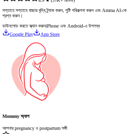
4.9 ★ (১০K+ রিভিউ)
সপ্তাহে সপ্তাহে বাচ্চার বৃদ্ধি ট্র্যাক করুন, পুষ্টি পরিকল্পনা করুন এবং Amma AI-কে
প্রশ্ন করুন।
ডাউনলোড করতে স্ক্যান করুন
iPhone এবং Android-এ উপলব্ধ
Google Play
App Store
Mommy অ্যাপ
আপনার pregnancy ও postpartum সঙ্গী