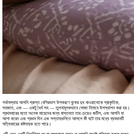
গর্ভাবস্থায় আপনি প্রাপ্ত বেশিরভাগ উপকরণে বুকের দুধ খাওয়ানোকে প্রাকৃতিক,
সহজাত, এবং — একটু ধৈর্য সহ — তুলনামূলকভাবে সোজা হিসাবে উপস্থাপন করা হয়।
প্রথমবারের মতো অনেক মায়েদের জন্য বাস্তবতা তার চেয়েও জটিল, এবং আপনি যা
আশা করেন এবং প্রথম দিন এবং সপ্তাহগুলিতে আসলে কী ঘটে তার মধ্যে ব্যবধানটি
সত্যিকারের কষ্টদায়ক হতে পারে।