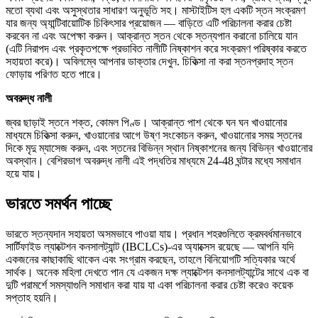
মতো ব্যথা এবং অসুস্থতার সাধারণ অনুভূতি সহ। মাস্টাইটিস হল একটি স্তন সংক্রমণ
যার জন্য অ্যান্টিবায়োটিক চিকিৎসার প্রয়োজন — বাড়িতে এটি পরিচালনা করার চেষ্টা
করবেন না এবং অপেক্ষা করুন। আক্রান্ত স্তন থেকে স্তন্যপান করানো চালিয়ে যান
(এটি নিরাপদ এবং প্রকৃতপক্ষে প্রভাবিত নালীটি নিষ্কাশন করে সংক্রমণ পরিষ্কার করতে
সহায়তা করে)। অবিলম্বে আপনার ডাক্তার দেখুন. চিকিত্সা না করা স্তনপ্রদাহ স্তন
ফোড়ায় পরিণত হতে পারে।
অবরুদ্ধ নালী
জ্বর ছাড়াই স্তনে শক্ত, কোমল পিণ্ড। আক্রান্ত পাশ থেকে ঘন ঘন খাওয়ানোর
মাধ্যমে চিকিত্সা করুন, খাওয়ানোর আগে উষ্ণ সংকোচন করুন, খাওয়ানোর সময় স্তনের
দিকে মৃদু ম্যাসেজ করুন, এবং স্তনের বিভিন্ন স্থান নিষ্কাশনের জন্য বিভিন্ন খাওয়ানোর
অবস্থান। বেশিরভাগ অবরুদ্ধ নালী এই পদ্ধতির মাধ্যমে 24-48 ঘন্টার মধ্যে সমাধান
হয়ে যায়।
ভারতে সমর্থন পাচ্ছে
ভারতে স্তন্যদান সহায়তা অসমভাবে পাওয়া যায়। প্রধান শহরগুলিতে ক্রমবর্ধমানভাবে
সার্টিফাইড ল্যাক্টেশন কনসালট্যান্ট (IBCLCs)-এর অ্যাক্সেস রয়েছে — আপনি যদি
একজনের কাছাকাছি থাকেন এবং সংগ্রাম করছেন, তাহলে বিনিয়োগটি সত্যিকার অর্থে
সার্থক। অনেক মহিলা দেখতে পান যে একজন দক্ষ ল্যাক্টেশন কনসালট্যান্টের সাথে এক বা
দুটি পরামর্শে সমস্যাগুলি সমাধান করা যায় যা একা পরিচালনা করার চেষ্টা করেও কয়েক
সপ্তাহ হয়নি।