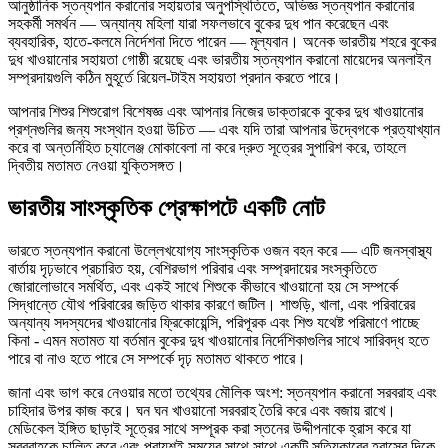
আনুষ্ঠানিক স্তন্যপান করানোর সহায়তার অনুপস্থিতিতে, অভিজ্ঞ স্তন্যপান করানোর
সহকর্মী সমর্থন — অন্যান্য মহিলা যারা সফলভাবে বুকের দুধ পান করেছেন এবং
ব্যবহারিক, হাতে-কলমে নির্দেশনা দিতে পারেন — মূল্যবান। অনেক ভারতীয় শহরে বুকের
দুধ খাওয়ানোর সহায়তা গোষ্ঠী রয়েছে এবং ভারতীয় স্তন্যপান করানো মায়েদের অনলাইন
সম্প্রদায়গুলি কঠিন মুহূর্তে রিয়েল-টাইম সহায়তা প্রদান করতে পারে।
আপনার শিশুর শিশুরোগ বিশেষজ্ঞ এবং আপনার নিজের ডাক্তারকে বুকের দুধ খাওয়ানোর
প্রশ্নগুলির জন্য সংস্থান হওয়া উচিত — এবং যদি তারা আপনার উদ্বেগকে প্রত্যাখ্যান
করে বা অন্তর্নিহিত চ্যালেঞ্জ মোকাবেলা না করে দ্রুত সূত্রের সুপারিশ করে, তাহলে
দ্বিতীয় মতামত নেওয়া যুক্তিসঙ্গত।
ভারতীয় সাংস্কৃতিক প্রেক্ষাপটে একটি নোট
ভারতে স্তন্যপান করানো উল্লেখযোগ্য সাংস্কৃতিক ওজন বহন করে — এটি জনস্বাস্থ্য
বার্তায় দৃঢ়ভাবে প্রচারিত হয়, বেশিরভাগ পরিবার এবং সম্প্রদায়ের সংস্কৃতিতে
জোরালোভাবে সমর্থিত, এবং একই সাথে শিশুকে কীভাবে খাওয়ানো হয় সে সম্পর্কে
সিদ্ধান্তে যৌথ পরিবারের জড়িত থাকার কারণে জটিল। শাশুড়ি, খালা, এবং পরিবারের
অন্যান্য সদস্যদের খাওয়ানোর ফ্রিকোয়েন্সি, পরিপূরক এবং শিশু যথেষ্ট পরিমাণে পাচ্ছে
কিনা - এমন মতামত যা বর্তমান বুকের দুধ খাওয়ানোর নির্দেশিকাগুলির সাথে সারিবদ্ধ হতে
পারে বা নাও হতে পারে সে সম্পর্কে দৃঢ় মতামত থাকতে পারে।
জানা এবং ভাগ করে নেওয়ার মতো তথ্যের মৌলিক অংশ: স্তন্যপান করানো সরবরাহ এবং
চাহিদার উপর কাজ করে। ঘন ঘন খাওয়ানো সরবরাহ তৈরি করে এবং বজায় রাখে।
মেডিকেল ইঙ্গিত ছাড়াই সূত্রের সাথে সম্পূরক করা স্তনের উদ্দীপনাকে হ্রাস করে যা
সরবরাহকে চালিত করে এবং প্রায়শই সময়ের সাথে সাথে একটি সত্যিকারের হ্রাসের দিকে