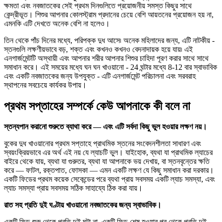
ক্ষমতা এবং নবজাতকের সেই প্রথম দিনগুলিতে প্রয়োজনীয় সমস্ত কিছুর সাথে
কেন্দ্রীভূত। শিশুর আপনার কোলস্ট্রাম প্রদানের চেয়ে বেশি আয়তনের প্রয়োজন হয় না,
এমনকি এটি দেখতে অনেক বেশি না হলেও।
তিন থেকে পাঁচ দিনের মধ্যে, পরিপক্ক দুধ আসে৷ অনেক মহিলাদের জন্য, এটি নাটকীয় -
স্তনগুলি লক্ষণীয়ভাবে বড়, শক্ত এবং কখনও কখনও বেদনাদায়ক হয়ে যায়৷ এই
এনগার্জমেন্টটি অস্থায়ী এবং আপনার শরীর আপনার শিশুর চাহিদা পূরণ করার সাথে সাথে
সমাধান করে। এই সময়ের মধ্যে ঘন ঘন খাওয়ানো - 24 ঘন্টার মধ্যে 8-12 বার স্বাভাবিক
এবং একটি নবজাতকের জন্য উপযুক্ত - এটি এনগার্জমেন্ট পরিচালনা এবং সরবরাহ
স্থাপনের সবচেয়ে কার্যকর উপায়।
প্রথম সপ্তাহের সম্পর্কে কেউ আপনাকে কী বলে না
স্তন্যপান করানো শুরুতে ব্যাথা করে — এবং এটি সর্বদা কিছু ভুল হওয়ার লক্ষণ নয়।
বুকের দুধ খাওয়ানোর প্রথম সপ্তাহে প্রাথমিক স্তনের সংবেদনশীলতা সাধারণ এবং
স্বয়ংক্রিয়ভাবে এর অর্থ এই নয় যে ল্যাচটি ভুল। যাইহোক, ব্যথা যা প্রাথমিক ল্যাচের
বাইরে থেকে যায়, ব্যথা যা গুরুতর, ব্যথা যা আপনাকে ভয় দেখায়, বা স্তনবৃন্তের ক্ষতি
করে — ফাটল, রক্তপাত, ফোসকা — এমন একটি লক্ষণ যে কিছু সমাধান করা দরকার।
একটি ফিডের প্রথম কয়েক সেকেন্ডের পরে ব্যথা প্রায় সবসময় একটি ল্যাচ সমস্যা, এবং
ল্যাচ সমস্যা প্রায় সবসময় সঠিক সাহায্যে ঠিক করা যায়।
রাত সহ প্রতি দুই ঘণ্টায় খাওয়ানো নবজাতকের জন্য স্বাভাবিক।
একটি ফিড শুরু থেকে প্রতি দুই ঘন্টা না. একটি ফিড শেষ হওয়ার পর থেকে প্রতি দুই