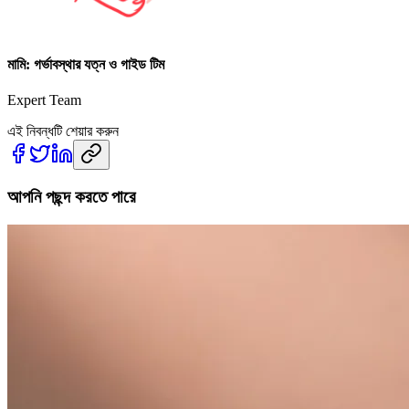
মামি: গর্ভাবস্থার যত্ন ও গাইড টিম
Expert Team
এই নিবন্ধটি শেয়ার করুন
আপনি পছন্দ করতে পারে