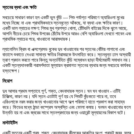
স্তনের ব্যথা এবং ক্ষতি
সবচেয়ে সাধারণ কারণ হল একটি ভুল কুঁচি — শিশু পর্যাপ্ত পরিমাণে অ্যারিওলা মুখের
মধ্যে নিচ্ছে না এবং প্রাথমিকভাবে স্তনবৃন্তে আঁকছে, যা ব্যথা এবং ক্ষতির কারণ।
একটি ভাল ল্যাচের লক্ষণ: শিশুর মুখ প্রশস্ত খোলা, ঠোঁটগুলি বাইরের দিকে ঝুলে আছে,
আপনি নীচের চেয়ে শিশুর উপরের ঠোঁটের উপরে আরও বেশি অ্যারিওলা দেখতে পাবেন এবং
প্রাথমিক ল্যাচের পরে, খাওয়ানো আরামদায়ক।
ল্যানোলিন ক্রিম বা এক্সপ্রেসড বুকের দুধ খাওয়ানোর পর স্তনের বোঁটায় লাগানো এবং
বাতাসে শুকাতে দেওয়া সামান্য ক্ষতির নিরাময়কে উৎসাহিত করে। স্তনবৃন্ত ঢাল অস্থায়ী
ত্রাণ প্রদান করতে পারে কিন্তু অন্তর্নিহিত কুঁচি সম্বোধন ছাড়া দীর্ঘমেয়াদী সমাধান নয়।
একটি স্তন্যদানকারী পরামর্শদাতা মূল্যায়ন ক্রমাগত স্তনের ব্যথার জন্য সবচেয়ে কার্যকর
হস্তক্ষেপ।
নিয়োগ
দুধ আসার প্রথম সপ্তাহে পূর্ণ, শক্ত, বেদনাদায়ক স্তন। ঘন ঘন খাওয়ান - এটিই
চিকিত্সা, কারণ নয়। যদি স্তন এতটাই পূর্ণ হয় যে শিশুটি কুঁচকতে পারে না, তবে
এরিওলাকে নরম করার জন্য খাওয়ানোর আগে অল্প পরিমাণে হাতে প্রকাশ করা সাহায্য
করে। ফিডের মধ্যে ঠান্ডা কম্প্রেস অস্বস্তি এবং ফোলা কমায়। ঘনঘন খাওয়ানোর ফলে
উন্নতি হয় না এবং জ্বরের সাথে স্তনপ্রদাহের জন্য ওয়ারেন্ট মূল্যায়নের বিকাশ ঘটে।
মাস্টাইটিস
একটি স্তনের একটি গরম, শক্ত, বেদনাদায়ক কীলকের আকৃতির অংশ, প্রায়ই জ্বর, ফ্লুর