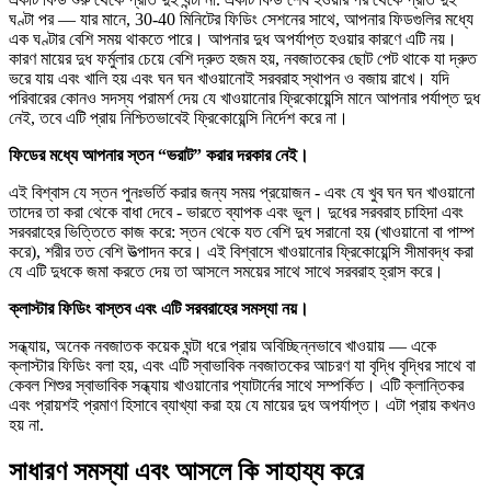
ঘণ্টা পর — যার মানে, 30-40 মিনিটের ফিডিং সেশনের সাথে, আপনার ফিডগুলির মধ্যে
এক ঘণ্টার বেশি সময় থাকতে পারে। আপনার দুধ অপর্যাপ্ত হওয়ার কারণে এটি নয়।
কারণ মায়ের দুধ ফর্মুলার চেয়ে বেশি দ্রুত হজম হয়, নবজাতকের ছোট পেট থাকে যা দ্রুত
ভরে যায় এবং খালি হয় এবং ঘন ঘন খাওয়ানোই সরবরাহ স্থাপন ও বজায় রাখে। যদি
পরিবারের কোনও সদস্য পরামর্শ দেয় যে খাওয়ানোর ফ্রিকোয়েন্সি মানে আপনার পর্যাপ্ত দুধ
নেই, তবে এটি প্রায় নিশ্চিতভাবেই ফ্রিকোয়েন্সি নির্দেশ করে না।
ফিডের মধ্যে আপনার স্তন “ভরাট” করার দরকার নেই।
এই বিশ্বাস যে স্তন পুনঃভর্তি করার জন্য সময় প্রয়োজন - এবং যে খুব ঘন ঘন খাওয়ানো
তাদের তা করা থেকে বাধা দেবে - ভারতে ব্যাপক এবং ভুল। দুধের সরবরাহ চাহিদা এবং
সরবরাহের ভিত্তিতে কাজ করে: স্তন থেকে যত বেশি দুধ সরানো হয় (খাওয়ানো বা পাম্প
করে), শরীর তত বেশি উত্পাদন করে। এই বিশ্বাসে খাওয়ানোর ফ্রিকোয়েন্সি সীমাবদ্ধ করা
যে এটি দুধকে জমা করতে দেয় তা আসলে সময়ের সাথে সাথে সরবরাহ হ্রাস করে।
ক্লাস্টার ফিডিং বাস্তব এবং এটি সরবরাহের সমস্যা নয়।
সন্ধ্যায়, অনেক নবজাতক কয়েক ঘন্টা ধরে প্রায় অবিচ্ছিন্নভাবে খাওয়ায় — একে
ক্লাস্টার ফিডিং বলা হয়, এবং এটি স্বাভাবিক নবজাতকের আচরণ যা বৃদ্ধি বৃদ্ধির সাথে বা
কেবল শিশুর স্বাভাবিক সন্ধ্যায় খাওয়ানোর প্যাটার্নের সাথে সম্পর্কিত। এটি ক্লান্তিকর
এবং প্রায়শই প্রমাণ হিসাবে ব্যাখ্যা করা হয় যে মায়ের দুধ অপর্যাপ্ত। এটা প্রায় কখনও
হয় না.
সাধারণ সমস্যা এবং আসলে কি সাহায্য করে