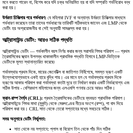
মনে করতে পারেন না, বিশেষ করে যদি চক্র অনিয়মিত হয় বা যদি সম্প্রতি গর্ভনিরোধ বন্ধ
করা হয়।
উর্বরতা চিকিত্সার পরে গর্ভধারণ:
যে মহিলারা IVF বা অন্যান্য উর্বরতা চিকিত্সার মাধ্যমে
গর্ভধারণ করেছেন তারা তাদের গর্ভধারণের তারিখটি সঠিকভাবে জানেন এবং LMP থেকে
ডেটিং হয় অপ্রয়োজনীয় বা সেই অনুযায়ী সামঞ্জস্য করা হয়।
আল্ট্রাসাউন্ড ডেটিং: আরও সঠিক পদ্ধতি
আল্ট্রাসাউন্ড ডেটিং — গর্ভকালীন বয়স নির্ণয় করার জন্য সরাসরি শিশুর পরিমাপ — প্রথম
ত্রৈমাসিকের স্ক্যান উপলব্ধ থাকাকালীন প্রাথমিক পদ্ধতি হিসাবে LMP-ভিত্তিক
ডেটিংকে মূলত স্থানান্তরিত করেছে৷
গর্ভাবস্থার প্রথম দিকে, মায়ের জেনেটিক্স বা জাতিগত নির্বিশেষে, সমস্ত ভ্রূণ একটি
উল্লেখযোগ্যভাবে একই হারে বৃদ্ধি পায়। এর মানে হল যে গর্ভাবস্থার প্রথম দিকে
ভ্রূণের আকার পরিমাপ করা গর্ভাবস্থা কতটা দূরে তা নির্ধারণ করার একটি নির্ভরযোগ্য এবং
সঠিক উপায় - বেশিরভাগ মহিলাদের জন্য এলএমপি গণনার চেয়ে আরও সঠিক।
ক্রান-রাম্প দৈর্ঘ্য (CRL):
প্রথম ত্রৈমাসিকের ডেটিংয়ে ব্যবহৃত প্রাথমিক পরিমাপ।
আল্ট্রাসাউন্ডে শিশুর মাথা (মুকুট) থেকে মেরুদণ্ডের নীচের অংশে (রম্প), পা বাদ দিয়ে
পরিমাপ করা হয়। CRL সাত থেকে তেরো সপ্তাহের মধ্যে সবচেয়ে সঠিক।
সময় অনুসারে ডেটিং নির্ভুলতা:
সাত থেকে নয় সপ্তাহে: প্লাস বা বিয়োগ তিন থেকে পাঁচ দিন সঠিক