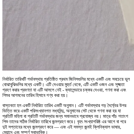
নির্ধারিত তারিখটি গর্ভাবস্থায় প্রতিষ্ঠিত প্রথম জিনিসগুলির মধ্যে একটি এবং সবচেয়ে ভুল
বোঝাবুঝিগুলির মধ্যে একটি। এটি দেওয়ার মুহুর্ত থেকে, এটি একটি ওজন এবং সূক্ষ্মতা
গ্রহণ করার প্রবণতা যা এটি আসলে নেই - ক্যালেন্ডারে চক্কর দেওয়া, গণনা করা এবং
শিশুর আগমনের তারিখ হিসাবে গণ্য করা হয়।
বাস্তবতা হল একটি নির্ধারিত তারিখ একটি অনুমান। এটি গর্ভাবস্থার গড় দৈর্ঘ্যের উপর
ভিত্তি করে একটি পরিসংখ্যানগত মধ্যবিন্দু, অনুমানের সেট থেকে গণনা করা হয় যা
প্রতিটি মহিলা বা প্রতিটি গর্ভাবস্থার জন্য সমানভাবে প্রযোজ্য নয়। মাত্র পাঁচ শতাংশ
শিশু তাদের সঠিক নির্ধারিত তারিখে জন্মগ্রহণ করে। বৃহৎ সংখ্যাগরিষ্ঠ এর আগে বা পরে
দুই সপ্তাহের মধ্যে জন্মগ্রহণ করে — এবং এই সমস্ত জন্মই ক্লিনিক্যাল ভাষায়,
মেয়াদে এবং সম্পূর্ণ স্বাভাবিক।