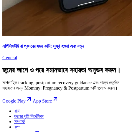
এপিসিওটমি বা প্রসবের সময় কাটা: সুস্থ হওয়া এবং যত্ন
General
জন্মের আগে ও পরে সমানভাবে সহায়তা অনুভব করুন।
সাপ্তাহিক tracking, postpartum recovery guidance এবং শান্ত দৈনন্দিন
সহায়তার জন্য Mommy: Pregnancy & Postpartum ডাউনলোড করুন।
Google Play
App Store
বাড়ি
ফলের পুষ্টি নির্দেশিকা
সম্পর্কে
ব্লগ