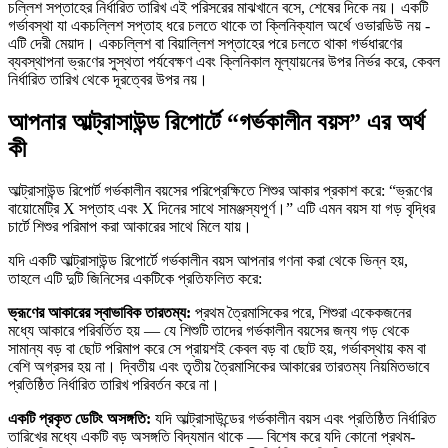
চল্লিশ সপ্তাহের নির্ধারিত তারিখ এই পরিসরের মাঝখানে বসে, শেষের দিকে নয়। একটি
গর্ভাবস্থা যা একচল্লিশ সপ্তাহ ধরে চলতে থাকে তা ক্লিনিক্যাল অর্থে ওভারডিউ নয় -
এটি দেরী মেয়াদ। একচল্লিশ বা বিয়াল্লিশ সপ্তাহের পরে চলতে থাকা গর্ভধারণের
ব্যবস্থাপনা ভ্রূণের সুস্থতা পর্যবেক্ষণ এবং ক্লিনিকাল মূল্যায়নের উপর নির্ভর করে, কেবল
নির্ধারিত তারিখ থেকে দূরত্বের উপর নয়।
আপনার আল্ট্রাসাউন্ড রিপোর্টে “গর্ভকালীন বয়স” এর অর্থ
কী
আল্ট্রাসাউন্ড রিপোর্ট গর্ভকালীন বয়সের পরিপ্রেক্ষিতে শিশুর আকার প্রকাশ করে: “ভ্রূণের
বায়োমেট্রি X সপ্তাহ এবং X দিনের সাথে সামঞ্জস্যপূর্ণ।” এটি এমন বয়স যা গড় বৃদ্ধির
চার্টে শিশুর পরিমাপ করা আকারের সাথে মিলে যায়।
যদি একটি আল্ট্রাসাউন্ড রিপোর্টে গর্ভকালীন বয়স আপনার গণনা করা থেকে ভিন্ন হয়,
তাহলে এটি দুটি জিনিসের একটিকে প্রতিফলিত করে:
ভ্রূণের আকারের স্বাভাবিক তারতম্য:
প্রথম ত্রৈমাসিকের পরে, শিশুরা একেকজনের
মধ্যে আকারে পরিবর্তিত হয় — যে শিশুটি তাদের গর্ভকালীন বয়সের জন্য গড় থেকে
সামান্য বড় বা ছোট পরিমাপ করে সে প্রায়শই কেবল বড় বা ছোট হয়, গর্ভাবস্থায় কম বা
বেশি অগ্রসর হয় না। দ্বিতীয় এবং তৃতীয় ত্রৈমাসিকের আকারের তারতম্য নিয়মিতভাবে
প্রতিষ্ঠিত নির্ধারিত তারিখ পরিবর্তন করে না।
একটি প্রকৃত ডেটিং অসঙ্গতি:
যদি আল্ট্রাসাউন্ডের গর্ভকালীন বয়স এবং প্রতিষ্ঠিত নির্ধারিত
তারিখের মধ্যে একটি বড় অসঙ্গতি বিদ্যমান থাকে — বিশেষ করে যদি কোনো প্রথম-