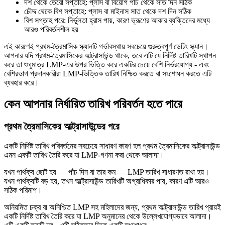
দশ থেকে তেরো সপ্তাহে: প্লাস বা বিয়োগ পাঁচ থেকে সাত দিন সঠিক
চৌদ্দ থেকে বিশ সপ্তাহে: প্লাস বা মাইনাস সাত থেকে দশ দিন সঠিক
বিশ সপ্তাহ পরে: নির্ভুলতা হ্রাস পায়, কারণ ভ্রূণের আকার ব্যক্তিদের মধ্যে
আরও পরিবর্তনশীল হয়
এই কারণেই প্রথম-ত্রৈমাসিক স্ক্যানটি গর্ভাবস্থায় সবচেয়ে গুরুত্বপূর্ণ ডেটিং স্ক্যান।
আপনার যদি প্রথম-ত্রৈমাসিকের আল্ট্রাসাউন্ড থাকে, তবে এটি যে নির্দিষ্ট তারিখটি স্থাপন
করে তা শুধুমাত্র LMP-এর উপর ভিত্তি করে একটির চেয়ে বেশি নির্ভরযোগ্য - এবং
বেশিরভাগ প্রদানকারীরা LMP-ভিত্তিক তারিখ নিশ্চিত করতে বা সংশোধন করতে এটি
ব্যবহার করে।
কেন আপনার নির্ধারিত তারিখ পরিবর্তন হতে পারে
প্রথম ত্রৈমাসিকের আল্ট্রাসাউন্ডের পরে
একটি নির্দিষ্ট তারিখ পরিবর্তনের সবচেয়ে সাধারণ কারণ হল প্রথম ত্রৈমাসিকের আল্ট্রাসাউন্ড
এমন একটি তারিখ তৈরি করে যা LMP-গণনা করা থেকে আলাদা।
যখন পার্থক্য ছোট হয় — পাঁচ দিন বা তার কম — LMP তারিখ সাধারণত রাখা হয়।
যখন পার্থক্যটি বড় হয়, তখন আল্ট্রাসাউন্ড তারিখটি অগ্রাধিকার পায়, কারণ এটি আরও
সঠিক পরিমাপ।
অনিয়মিত চক্র বা অনিশ্চিত LMP সহ মহিলাদের জন্য, প্রথম আল্ট্রাসাউন্ড তারিখ প্রায়ই
একটি নির্দিষ্ট তারিখ তৈরি করে যা LMP অনুমানের থেকে উল্লেখযোগ্যভাবে আলাদা।