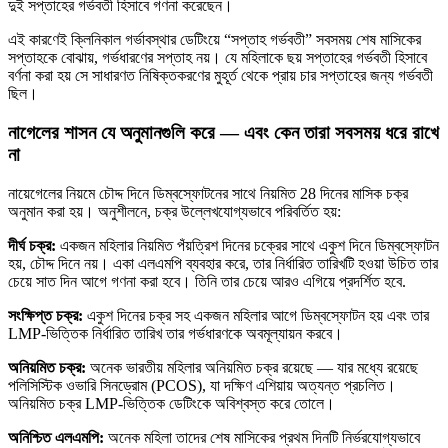
দুই সপ্তাহের গর্ভবতী হিসাবে গণনা করেছেন।
এই কারণেই ক্লিনিকাল গর্ভাবস্থার ডেটিংয়ে “সপ্তাহ গর্ভবতী” সবসময় শেষ মাসিকের
সপ্তাহকে বোঝায়, গর্ভধারণের সপ্তাহ নয়। যে মহিলাকে ছয় সপ্তাহের গর্ভবতী হিসাবে
বর্ণনা করা হয় সে সাধারণত নিষিক্তকরণের মুহূর্ত থেকে প্রায় চার সপ্তাহের জন্য গর্ভবতী
ছিল।
নাগেলের শাসন যে অনুমানগুলি করে — এবং কেন তারা সবসময় ধরে রাখে
না
নায়েগেলের নিয়মে চৌদ্দ দিনে ডিম্বস্ফোটনের সাথে নিয়মিত 28 দিনের মাসিক চক্র
অনুমান করা হয়। অনুশীলনে, চক্র উল্লেখযোগ্যভাবে পরিবর্তিত হয়:
দীর্ঘ চক্র:
একজন মহিলার নিয়মিত পঁয়ত্রিশ দিনের চক্রের সাথে একুশ দিনে ডিম্বস্ফোটন
হয়, চৌদ্দ দিনে নয়। একা এলএমপি ব্যবহার করে, তার নির্ধারিত তারিখটি হওয়া উচিত তার
চেয়ে সাত দিন আগে গণনা করা হবে। তিনি তার চেয়ে আরও এগিয়ে প্রদর্শিত হবে.
সংক্ষিপ্ত চক্র:
একুশ দিনের চক্র সহ একজন মহিলার আগে ডিম্বস্ফোটন হয় এবং তার
LMP-ভিত্তিক নির্ধারিত তারিখ তার গর্ভধারণকে অবমূল্যায়ন করবে।
অনিয়মিত চক্র:
অনেক ভারতীয় মহিলার অনিয়মিত চক্র রয়েছে — যার মধ্যে রয়েছে
পলিসিস্টিক ওভারি সিনড্রোম (PCOS), যা দক্ষিণ এশিয়ায় অত্যন্ত প্রচলিত।
অনিয়মিত চক্র LMP-ভিত্তিক ডেটিংকে অবিশ্বস্ত করে তোলে।
অনিশ্চিত এলএমপি:
অনেক মহিলা তাদের শেষ মাসিকের প্রথম দিনটি নির্ভরযোগ্যভাবে