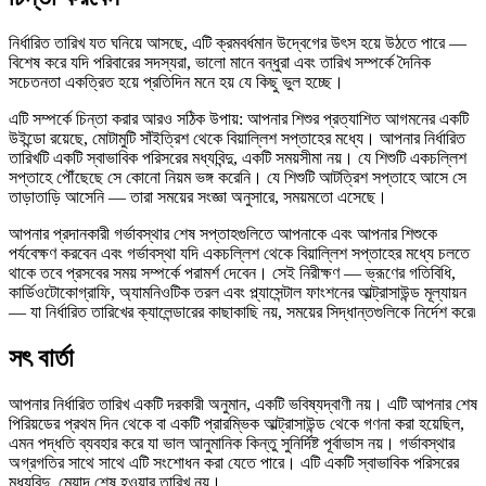
নির্ধারিত তারিখ যত ঘনিয়ে আসছে, এটি ক্রমবর্ধমান উদ্বেগের উৎস হয়ে উঠতে পারে —
বিশেষ করে যদি পরিবারের সদস্যরা, ভালো মানে বন্ধুরা এবং তারিখ সম্পর্কে দৈনিক
সচেতনতা একত্রিত হয়ে প্রতিদিন মনে হয় যে কিছু ভুল হচ্ছে।
এটি সম্পর্কে চিন্তা করার আরও সঠিক উপায়: আপনার শিশুর প্রত্যাশিত আগমনের একটি
উইন্ডো রয়েছে, মোটামুটি সাঁইত্রিশ থেকে বিয়াল্লিশ সপ্তাহের মধ্যে। আপনার নির্ধারিত
তারিখটি একটি স্বাভাবিক পরিসরের মধ্যবিন্দু, একটি সময়সীমা নয়। যে শিশুটি একচল্লিশ
সপ্তাহে পৌঁছেছে সে কোনো নিয়ম ভঙ্গ করেনি। যে শিশুটি আটত্রিশ সপ্তাহে আসে সে
তাড়াতাড়ি আসেনি — তারা সময়ের সংজ্ঞা অনুসারে, সময়মতো এসেছে।
আপনার প্রদানকারী গর্ভাবস্থার শেষ সপ্তাহগুলিতে আপনাকে এবং আপনার শিশুকে
পর্যবেক্ষণ করবেন এবং গর্ভাবস্থা যদি একচল্লিশ থেকে বিয়াল্লিশ সপ্তাহের মধ্যে চলতে
থাকে তবে প্রসবের সময় সম্পর্কে পরামর্শ দেবেন। সেই নিরীক্ষণ — ভ্রূণের গতিবিধি,
কার্ডিওটোকোগ্রাফি, অ্যামনিওটিক তরল এবং প্ল্যাসেন্টাল ফাংশনের আল্ট্রাসাউন্ড মূল্যায়ন
— যা নির্ধারিত তারিখের ক্যালেন্ডারের কাছাকাছি নয়, সময়ের সিদ্ধান্তগুলিকে নির্দেশ করে৷
সৎ বার্তা
আপনার নির্ধারিত তারিখ একটি দরকারী অনুমান, একটি ভবিষ্যদ্বাণী নয়। এটি আপনার শেষ
পিরিয়ডের প্রথম দিন থেকে বা একটি প্রারম্ভিক আল্ট্রাসাউন্ড থেকে গণনা করা হয়েছিল,
এমন পদ্ধতি ব্যবহার করে যা ভাল আনুমানিক কিন্তু সুনির্দিষ্ট পূর্বাভাস নয়। গর্ভাবস্থার
অগ্রগতির সাথে সাথে এটি সংশোধন করা যেতে পারে। এটি একটি স্বাভাবিক পরিসরের
মধ্যবিন্দু, মেয়াদ শেষ হওয়ার তারিখ নয়।