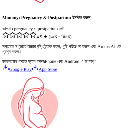
Mommy: Pregnancy & Postpartum ইনস্টল করুন
আপনার pregnancy ও postpartum সঙ্গী
4.9 ★ (১০K+ রিভিউ)
সপ্তাহে সপ্তাহে বাচ্চার বৃদ্ধি ট্র্যাক করুন, পুষ্টি পরিকল্পনা করুন এবং Amma AI-কে
প্রশ্ন করুন।
ডাউনলোড করতে স্ক্যান করুন
iPhone এবং Android-এ উপলব্ধ
Google Play
App Store