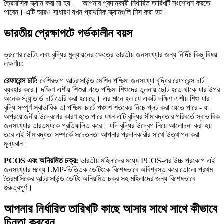
ত্রৈমাসিক স্ক্যান করা না হয় — আপনার প্রদানকারী নির্ধারিত তারিখটি সংশোধন করতে
পারেন। এটি আরও সাধারণ যখন প্রাথমিক স্ক্যানগুলি মিস করা হয়।
ভারতীয় প্রেক্ষাপটে গর্ভকালীন বয়স
ভ্রূণের ডেটিং এবং বৃদ্ধির মূল্যায়নের ক্ষেত্রে ভারতীয় জনসংখ্যার জন্য নির্দিষ্ট কিছু বিষয়
লক্ষণীয়:
রেফারেন্স চার্ট:
বেশিরভাগ আল্ট্রাসাউন্ড মেশিন পশ্চিমা জনসংখ্যা বৃদ্ধির রেফারেন্স চার্ট
ব্যবহার করে। দক্ষিণ এশীয় শিশুরা গড়ে পশ্চিমা শিশুদের তুলনায় ছোট হতে থাকে যার উপর
অনেক স্ট্যান্ডার্ড চার্ট তৈরি করা হয়েছে। এর মানে হল যে একটি দক্ষিণ এশীয় শিশু যার
বৃদ্ধি সম্পূর্ণ স্বাভাবিক তা পশ্চিমা চার্টে পঞ্চাশ শতকের নিচে প্লট করা যেতে পারে - যা
অপ্রয়োজনীয় উদ্বেগের কারণ হতে পারে যখন এটি বৃদ্ধির সীমাবদ্ধতার পরিবর্তে স্বাভাবিক
জনসংখ্যার তারতম্যকে প্রতিফলিত করে। যদি বৃদ্ধির উদ্বেগ নিয়ে আলোচনা করা হয়
তবে এই সীমাবদ্ধতা সম্পর্কে সচেতনতা আপনার প্রদানকারীর সাথে উত্থাপন করা
মূল্যবান।
PCOS এবং অনিয়মিত চক্র:
ভারতীয় মহিলাদের মধ্যে PCOS-এর উচ্চ প্রকোপ এই
জনসংখ্যার মধ্যে LMP-ভিত্তিক ডেটিংকে বিশেষভাবে অবিশ্বস্ত করে তোলে৷ প্রথম
ত্রৈমাসিকের আল্ট্রাসাউন্ড ডেটিং অনিয়মিত চক্র সহ মহিলাদের জন্য বিশেষভাবে
গুরুত্বপূর্ণ।
আপনার নির্ধারিত তারিখটি কাছে আসার সাথে সাথে কীভাবে
চিন্তা করবেন