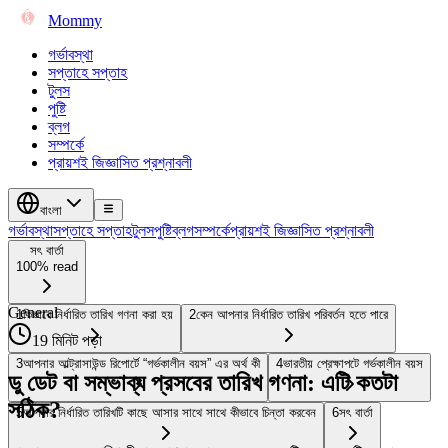
Mommy
গর্ভাবস্থা
সপ্তাহে সপ্তাহ
টুলস
পুষ্টি
ব্লগ
সম্পর্কে
প্রায়শই জিজ্ঞাসিত প্রশ্নাবলী
বাংলা
গর্ভাবস্থা
সপ্তাহে সপ্তাহ
টুলস
পুষ্টি
ব্লগ
সম্পর্কে
প্রায়শই জিজ্ঞাসিত প্রশ্নাবলী
সৎ বার্তা
100% read
General
1
কিভাবে নির্ধারিত তারিখ গণনা করা হয়
2
কেন আপনার নির্ধারিত তারিখ পরিবর্তন হতে পারে
19 মিনিট পড়া
3
আপনার আল্ট্রাসাউন্ড রিপোর্টে “গর্ভকালীন বয়স” এর অর্থ কী
4
ভারতীয় প্রেক্ষাপটে গর্ভকালীন বয়স
ডু ডেট বা সম্ভাব্য প্রসবের তারিখ গণনা: এটি কতটা
সঠিক?
5
আপনার নির্ধারিত তারিখটি কাছে আসার সাথে সাথে কীভাবে চিন্তা করবেন
6
সৎ বার্তা