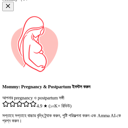
Mommy: Pregnancy & Postpartum ইনস্টল করুন
আপনার pregnancy ও postpartum সঙ্গী
4.9 ★ (১০K+ রিভিউ)
সপ্তাহে সপ্তাহে বাচ্চার বৃদ্ধি ট্র্যাক করুন, পুষ্টি পরিকল্পনা করুন এবং Amma AI-কে
প্রশ্ন করুন।