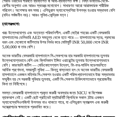
শেয়ার্ড ওয়ার্ডের পরিবর্তে ব্যক্তিগত বা আধা-ব্যক্তিগত কক্ষ। নিম্ন ডাক্তার-থেকে-
রোগীর অনুপাত এবং আরও স্বতন্ত্র মনোযোগ। সাধারণত আরো আরামদায়ক শারীরিক
পরিবেশ। অপেক্ষার কম সময়। এপিডুরাল অ্যানেস্থেশিয়া উপলব্ধ হওয়ার সম্ভাবনা বেশি
(যদিও সর্বজনীন নয়)। আরও সুবিধা-কেন্দ্রিক যত্ন।
চ্যালেঞ্জগুলো:
খরচ উল্লেখযোগ্য এবং অত্যন্ত পরিবর্তনশীল. একটি মেট্রো শহরের একটি বেসরকারি
হাসপাতালের ডেলিভারি AED সমতুল্য থেকে হতে পারে — হাসপাতালের স্তর, প্রসবের
ধরন এবং যেকোনো জটিলতার উপর নির্ভর করে মোটামুটি INR 50,000 থেকে INR
5,00,000 বা তার বেশি।
অনেক ভারতীয় বেসরকারি হাসপাতালে সি-সেকশনের হার সরকারি হাসপাতালের তুলনায়
উল্লেখযোগ্যভাবে বেশি এবং ক্লিনিকাল ইঙ্গিত ওয়ারেন্টের তুলনায় উল্লেখযোগ্যভাবে
বেশি। কারণগুলি জটিল — মেডিকোলেগ্যাল উদ্বেগ, ফি-ফর-সার্ভিস মডেলগুলিতে
আর্থিক প্রণোদনা, সময়সূচী সুবিধা — কিন্তু বাস্তবতা হল যে অনেক ভারতীয় বেসরকারী
হাসপাতালে একজন মহিলার সি-সেকশন হওয়ার একটি পরিসংখ্যানগতভাবে উচ্চ সম্ভাবনার
সম্মুখীন হয় সে সরকারী সুবিধার তুলনায়, একটি সি-সেকশন চিকিৎসাগতভাবে প্রয়োজনীয়
কিনা তা নির্বিশেষে।
সমস্ত বেসরকারী হাসপাতালে প্রকৃত জরুরী অবস্থার জন্য NICU বা বিশেষজ্ঞ
ব্যাকআপ নেই। একটি ছোট প্রাইভেট ম্যাটারনিটি ক্লিনিকে সকাল 3টায় একজন
অ্যানেস্থেসিওলজিস্ট উপলব্ধ নাও থাকতে পারে, যা এপিডুরাল অ্যাক্সেস এবং জরুরী
অস্ত্রোপচার ক্ষমতাকে প্রভাবিত করে।