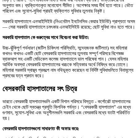
অনুপাত কম। ব্যক্তিগতকৃত মনোযোগ সীমিত। অপেক্ষার সময় দীর্ঘ হতে পারে। ভৌত
পরিবেশ এবং সুযোগ-সুবিধা প্রায়ই ব্যক্তিগত সুবিধার তুলনায় নিকৃষ্ট।
সরকারি হাসপাতালে এনআইসিইউ (নিওনেটাল ইনটেনসিভ কেয়ার ইউনিট) প্রাপ্যতা অসম
— সেরা সরকারি হাসপাতালে চমৎকার এনআইসিইউ রয়েছে; ছোট সুবিধা নাও হতে পারে।
সরকারি হাসপাতাল কে গুরুত্বের সাথে বিবেচনা করা উচিত:
উচ্চ-ঝুঁকিপূর্ণ গর্ভধারণ (জটিল চিকিৎসা পরিস্থিতি, সন্দেহজনক জটিলতা) সহ মহিলারা
কখনও কখনও একটি ছোট বেসরকারি হাসপাতালের তুলনায় সম্পূর্ণ পরিসরে বিশেষজ্ঞ
ব্যাকআপ সহ একটি মেডিকেল কলেজ হাসপাতালে ভাল পরিষেবা পান। যেসব মহিলার
আর্থিক অবস্থা বেসরকারি হাসপাতালের খরচকে সত্যিকার অর্থে নিষিদ্ধ করে তোলে।
মহিলারা সরকারি স্বাস্থ্য প্রকল্পে নাম নথিভুক্ত করেছেন যা নির্দিষ্ট সুবিধাগুলিতে বিনামূল্যে
প্রসবের যত্ন প্রদান করে।
বেসরকারি হাসপাতালের সৎ চিত্র
ভারতে বেসরকারী হাসপাতালগুলি একটি বিশাল পরিসরে বিস্তৃত - কর্পোরেট হাসপাতালের
চেইন থেকে ছোট স্বতন্ত্র প্রসূতি ক্লিনিক পর্যন্ত। “বেসরকারী হাসপাতাল” এর মধ্যে
গুণমান, সুযোগ-সুবিধা এবং অনুশীলনগুলি সরকারি এবং বেসরকারি মধ্যে যতটা পরিবর্তিত
হয়।
বেসরকারি হাসপাতালগুলো সাধারণত কী অফার করে: