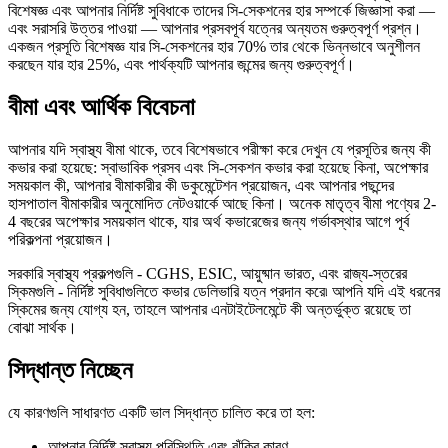
বিশেষজ্ঞ এবং আপনার নির্দিষ্ট সুবিধাকে তাদের সি-সেকশনের হার সম্পর্কে জিজ্ঞাসা করা —
এবং সরাসরি উত্তর পাওয়া — আপনার প্রসবপূর্ব যত্নের অন্যতম গুরুত্বপূর্ণ প্রশ্ন।
একজন প্রসূতি বিশেষজ্ঞ যার সি-সেকশনের হার 70% তার থেকে ভিন্নভাবে অনুশীলন
করছেন যার হার 25%, এবং পার্থক্যটি আপনার জন্মের জন্য গুরুত্বপূর্ণ।
বীমা এবং আর্থিক বিবেচনা
আপনার যদি স্বাস্থ্য বীমা থাকে, তবে বিশেষভাবে পরীক্ষা করে দেখুন যে প্রসূতির জন্য কী
কভার করা হয়েছে: স্বাভাবিক প্রসব এবং সি-সেকশন কভার করা হয়েছে কিনা, অপেক্ষার
সময়কাল কী, আপনার বীমাকারীর কী ডকুমেন্টেশন প্রয়োজন, এবং আপনার পছন্দের
হাসপাতাল বীমাকারীর অনুমোদিত নেটওয়ার্কে আছে কিনা। অনেক মাতৃত্ব বীমা পণ্যের 2-
4 বছরের অপেক্ষার সময়কাল থাকে, যার অর্থ কভারেজের জন্য গর্ভাবস্থার আগে পূর্ব
পরিকল্পনা প্রয়োজন।
সরকারি স্বাস্থ্য প্রকল্পগুলি - CGHS, ESIC, আয়ুষ্মান ভারত, এবং রাজ্য-স্তরের
স্কিমগুলি - নির্দিষ্ট সুবিধাগুলিতে কভার ডেলিভারি যত্ন প্রদান করে৷ আপনি যদি এই ধরনের
স্কিমের জন্য যোগ্য হন, তাহলে আপনার এনটাইটেলমেন্টে কী অন্তর্ভুক্ত রয়েছে তা
বোঝা সার্থক।
সিদ্ধান্ত নিচ্ছেন
যে কারণগুলি সাধারণত একটি ভাল সিদ্ধান্ত চালিত করে তা হল:
আপনার নির্দিষ্ট স্বাস্থ্য পরিস্থিতি এবং ঝুঁকির কারণ