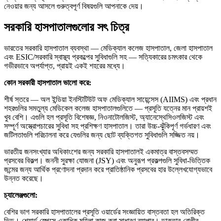
নেওয়ার জন্য আসলে গুরুত্বপূর্ণ বিষয়গুলি আপনাকে দেয়।
সরকারি হাসপাতালগুলোর সৎ চিত্র
ভারতের সরকারি হাসপাতাল ব্যবস্থা — মেডিক্যাল কলেজ হাসপাতাল, জেলা হাসপাতাল
এবং ESIC/সরকারি স্বাস্থ্য প্রকল্পের সুবিধাগুলি সহ — সত্যিকারের চমৎকার থেকে
গভীরভাবে অপর্যাপ্ত, প্রায়ই একই শহরের মধ্যে।
কোন সরকারী হাসপাতাল ভালো করে:
শীর্ষ স্তরে — অল ইন্ডিয়া ইনস্টিটিউট অফ মেডিক্যাল সায়েন্সেস (AIIMS) এবং প্রধান
শহরগুলির সমতুল্য মেডিকেল কলেজ হাসপাতালগুলিতে — প্রসূতি যত্নের মান প্রায়শই
খুব বেশি। এগুলি হল প্রসূতি বিশেষজ্ঞ, নিওনাটোলজিস্ট, অ্যানেস্থেসিওলজিস্ট এবং
সম্পূর্ণ অস্ত্রোপচারের সুবিধা সহ প্রশিক্ষণ হাসপাতাল। তারা উচ্চ-ঝুঁকিপূর্ণ গর্ভধারণ এবং
জটিলতাগুলি পরিচালনা করে যেগুলির জন্য ছোট ব্যক্তিগত সুবিধাগুলি সজ্জিত নয়।
ভারতীয় জনসংখ্যার অধিকাংশের জন্য সরকারি হাসপাতালই একমাত্র বাস্তবসম্মত
প্রসবের বিকল্প। জননী সুরক্ষা যোজনা (JSY) এবং অনুরূপ প্রকল্পগুলি সুবিধা-ভিত্তিক
জন্মের জন্য আর্থিক প্রণোদনা প্রদান করে প্রাতিষ্ঠানিক প্রসবের হার উল্লেখযোগ্যভাবে
উন্নত করেছে।
চ্যালেঞ্জগুলো:
বেশির ভাগ সরকারি হাসপাতালের প্রসূতি ওয়ার্ডের সংজ্ঞায়িত বাস্তবতা হল অতিরিক্ত
ভিড়। শেয়ার্ড স্পেসে একাধিক মহিলা কাজ করা সাধারণ ব্যাপার। ডাক্তার-রোগীর