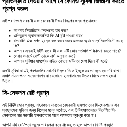
প্রতিশ্রুতি দেওয়ার আগে যে কোনও সুবিধা জিজ্ঞাসা করতে
প্রশ্ন করুন
এই প্রশ্নগুলি সরকারী এবং বেসরকারী উভয় বিকল্পের জন্য প্রযোজ্য:
আপনার সিজারিয়ান সেকশনের হার কত?
এপিডুরাল অ্যানালজেসিয়া কি 24 ঘন্টা পাওয়া যায়?
রাতারাতি এবং সপ্তাহান্তে কল করার জন্য একজন অ্যানেস্থেসিওলজিস্ট আছে
কি?
আপনার এনআইসিইউ স্তর কী এবং এটি কোন শর্তগুলি পরিচালনা করতে পারে?
লেবার ওয়ার্ডে রোগী থেকে নার্স অনুপাত কত?
আপনার সুবিধার সামর্থ্যের বাইরে কোনো জটিলতা দেখা দিলে কী হবে?
একটি সুবিধা যা এই প্রশ্নগুলির সরাসরি উত্তর দিতে ইচ্ছুক নয় তা সন্দেহের দাবি রাখে।
এগুলি মানসম্পন্ন মানের প্রশ্ন যা যেকোনো হাসপাতালের উত্তর দিতে সক্ষম হওয়া
উচিত।
সি-সেকশন রেট প্রশ্ন
এই নির্দিষ্ট জোর প্রাপ্য. শহরাঞ্চলে ভারতের বেসরকারী হাসপাতালের সি-সেকশনের হার
স্বাস্থ্যসেবা সুবিধার জন্য বিশ্বের মধ্যে সর্বোচ্চ, এবং চিকিৎসাগতভাবে নির্দেশিত সি-
সেকশনের হার সরকারি হাসপাতালের সাথে অসমতার ব্যাখ্যা করে না।
আপনি যদি যোনিপথে জন্মের পরিকল্পনা করে থাকেন, তাহলে আপনার নির্দিষ্ট প্রসূতি