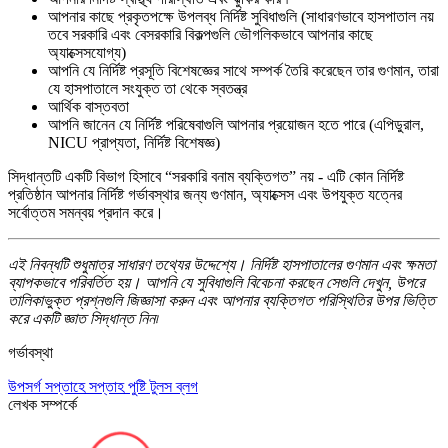
আপনার কাছে প্রকৃতপক্ষে উপলব্ধ নির্দিষ্ট সুবিধাগুলি (সাধারণভাবে হাসপাতাল নয়
তবে সরকারি এবং বেসরকারি বিকল্পগুলি ভৌগলিকভাবে আপনার কাছে
অ্যাক্সেসযোগ্য)
আপনি যে নির্দিষ্ট প্রসূতি বিশেষজ্ঞের সাথে সম্পর্ক তৈরি করেছেন তার গুণমান, তারা
যে হাসপাতালে সংযুক্ত তা থেকে স্বতন্ত্র
আর্থিক বাস্তবতা
আপনি জানেন যে নির্দিষ্ট পরিষেবাগুলি আপনার প্রয়োজন হতে পারে (এপিডুরাল,
NICU প্রাপ্যতা, নির্দিষ্ট বিশেষজ্ঞ)
সিদ্ধান্তটি একটি বিভাগ হিসাবে “সরকারি বনাম ব্যক্তিগত” নয় - এটি কোন নির্দিষ্ট
প্রতিষ্ঠান আপনার নির্দিষ্ট গর্ভাবস্থার জন্য গুণমান, অ্যাক্সেস এবং উপযুক্ত যত্নের
সর্বোত্তম সমন্বয় প্রদান করে।
এই নিবন্ধটি শুধুমাত্র সাধারণ তথ্যের উদ্দেশ্যে। নির্দিষ্ট হাসপাতালের গুণমান এবং ক্ষমতা
ব্যাপকভাবে পরিবর্তিত হয়। আপনি যে সুবিধাগুলি বিবেচনা করছেন সেগুলি দেখুন, উপরে
তালিকাভুক্ত প্রশ্নগুলি জিজ্ঞাসা করুন এবং আপনার ব্যক্তিগত পরিস্থিতির উপর ভিত্তি
করে একটি জ্ঞাত সিদ্ধান্ত নিন৷
গর্ভাবস্থা
উপসর্গ
সপ্তাহে সপ্তাহ
পুষ্টি
টুলস
ব্লগ
লেখক সম্পর্কে