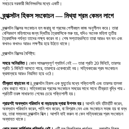
সবচেয়ে দরকারী জিনিসগুলির মধ্যে একটি।
ব্র্যাক্সটন হিকস সংকোচন — মিথ্যা শ্রম কেমন লাগে
ব্র্যাক্সটন হিক্সের সংকোচন হল জরায়ু যা শ্রমের পেশীবহুল কাজ অনুশীলন করে। তারা
বেশিরভাগ মহিলাদের জন্য দ্বিতীয় ত্রৈমাসিকে শুরু হয়, যদিও অনেক মহিলা তৃতীয়
ত্রৈমাসিক পর্যন্ত তাদের লক্ষ্য করেন না। শেষ সপ্তাহগুলিতে তারা আরও ঘন ঘন এবং
কখনও কখনও আরও লক্ষণীয় হয়ে উঠতে থাকে।
ব্র্যাক্সটন হিক্সের বৈশিষ্ট্য:
সময়ে অনিয়মিত।
কোন সামঞ্জস্যপূর্ণ প্যাটার্ন নেই — তারা প্রতি 20 মিনিটে, তারপর
প্রতি 5 মিনিটে আসতে পারে, তারপরে একেবারেই নয়। সত্যিকারের শ্রম সংকোচন
ক্রমান্বয়ে আরও নিয়মিত হয়ে ওঠে।
তীব্রতা বাড়াবেন না।
ব্র্যাক্সটন হিকস এক মুহূর্তের মধ্যে শক্তিশালী এবং তারপর হালকা
বোধ করতে পারে। সত্যিকারের শ্রমের সংকোচন সময়ের সাথে সাথে তীব্রতা বৃদ্ধি পায় -
প্রতিটি তরঙ্গ সাধারণত শেষের চেয়ে শক্তিশালী হয়।
প্রায়শই অবস্থান পরিবর্তন বা নড়াচড়ার দ্বারা উপশম হয়।
আপনি যদি হাঁটাহাঁটি করেন,
অবস্থান পরিবর্তন করেন, পানি পান করেন, বা বিশ্রাম নেন এবং সংকোচন সহজ হয় বা বন্ধ
হয়, তারা সম্ভবত ব্র্যাক্সটন হিক্স। আপনি যাই করুন না কেন সত্যিকারের শ্রম সংকোচন
অব্যাহত থাকে।
কোন যুক্ত সার্ভিকাল পরিবর্তন নেই।
এটি হল ক্লিনিকাল পার্থক্য — ব্র্যাক্সটন হিকস