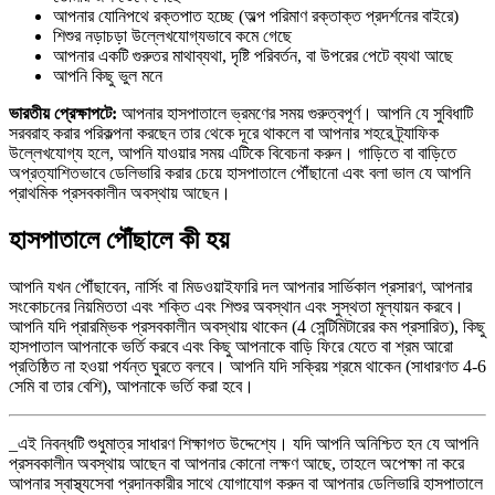
আপনার যোনিপথে রক্তপাত হচ্ছে (অল্প পরিমাণ রক্তাক্ত প্রদর্শনের বাইরে)
শিশুর নড়াচড়া উল্লেখযোগ্যভাবে কমে গেছে
আপনার একটি গুরুতর মাথাব্যথা, দৃষ্টি পরিবর্তন, বা উপরের পেটে ব্যথা আছে
আপনি কিছু ভুল মনে
ভারতীয় প্রেক্ষাপটে:
আপনার হাসপাতালে ভ্রমণের সময় গুরুত্বপূর্ণ। আপনি যে সুবিধাটি
সরবরাহ করার পরিকল্পনা করছেন তার থেকে দূরে থাকলে বা আপনার শহরে ট্র্যাফিক
উল্লেখযোগ্য হলে, আপনি যাওয়ার সময় এটিকে বিবেচনা করুন। গাড়িতে বা বাড়িতে
অপ্রত্যাশিতভাবে ডেলিভারি করার চেয়ে হাসপাতালে পৌঁছানো এবং বলা ভাল যে আপনি
প্রাথমিক প্রসবকালীন অবস্থায় আছেন।
হাসপাতালে পৌঁছালে কী হয়
আপনি যখন পৌঁছাবেন, নার্সিং বা মিডওয়াইফারি দল আপনার সার্ভিকাল প্রসারণ, আপনার
সংকোচনের নিয়মিততা এবং শক্তি এবং শিশুর অবস্থান এবং সুস্থতা মূল্যায়ন করবে।
আপনি যদি প্রারম্ভিক প্রসবকালীন অবস্থায় থাকেন (4 সেন্টিমিটারের কম প্রসারিত), কিছু
হাসপাতাল আপনাকে ভর্তি করবে এবং কিছু আপনাকে বাড়ি ফিরে যেতে বা শ্রম আরো
প্রতিষ্ঠিত না হওয়া পর্যন্ত ঘুরতে বলবে। আপনি যদি সক্রিয় শ্রমে থাকেন (সাধারণত 4-6
সেমি বা তার বেশি), আপনাকে ভর্তি করা হবে।
_এই নিবন্ধটি শুধুমাত্র সাধারণ শিক্ষাগত উদ্দেশ্যে। যদি আপনি অনিশ্চিত হন যে আপনি
প্রসবকালীন অবস্থায় আছেন বা আপনার কোনো লক্ষণ আছে, তাহলে অপেক্ষা না করে
আপনার স্বাস্থ্যসেবা প্রদানকারীর সাথে যোগাযোগ করুন বা আপনার ডেলিভারি হাসপাতালে