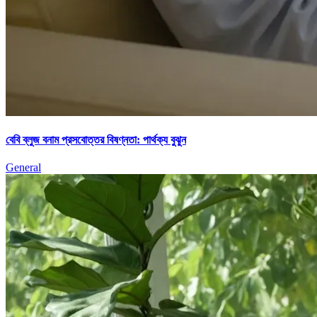
বেবি ব্লুজ বনাম প্রসবোত্তর বিষণ্নতা: পার্থক্য বুঝুন
General