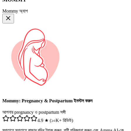
Mommy অ্যাপ
Mommy: Pregnancy & Postpartum ইনস্টল করুন
আপনার pregnancy ও postpartum সঙ্গী
4.9 ★ (১০K+ রিভিউ)
সপ্তাহে সপ্তাহে বাচ্চার বৃদ্ধি ট্র্যাক করুন, পুষ্টি পরিকল্পনা করুন এবং Amma AI-কে