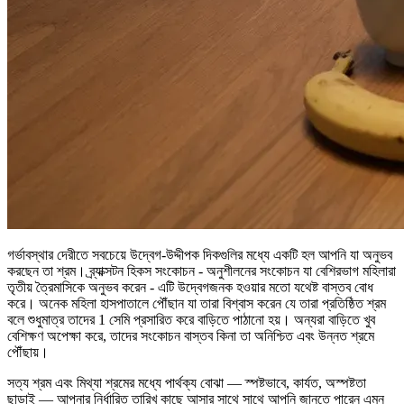
গর্ভাবস্থার দেরীতে সবচেয়ে উদ্বেগ-উদ্দীপক দিকগুলির মধ্যে একটি হল আপনি যা অনুভব
করছেন তা শ্রম। ব্র্যাক্সটন হিকস সংকোচন - অনুশীলনের সংকোচন যা বেশিরভাগ মহিলারা
তৃতীয় ত্রৈমাসিকে অনুভব করেন - এটি উদ্বেগজনক হওয়ার মতো যথেষ্ট বাস্তব বোধ
করে। অনেক মহিলা হাসপাতালে পৌঁছান যা তারা বিশ্বাস করেন যে তারা প্রতিষ্ঠিত শ্রম
বলে শুধুমাত্র তাদের 1 সেমি প্রসারিত করে বাড়িতে পাঠানো হয়। অন্যরা বাড়িতে খুব
বেশিক্ষণ অপেক্ষা করে, তাদের সংকোচন বাস্তব কিনা তা অনিশ্চিত এবং উন্নত শ্রমে
পৌঁছায়।
সত্য শ্রম এবং মিথ্যা শ্রমের মধ্যে পার্থক্য বোঝা — স্পষ্টভাবে, কার্যত, অস্পষ্টতা
ছাড়াই — আপনার নির্ধারিত তারিখ কাছে আসার সাথে সাথে আপনি জানতে পারেন এমন