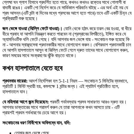
শ্লেষ্মা ঘন প্লাগ হিসাবে প্রদর্শিত হতে পারে, কখনও কখনও রক্তের সাথে গোলাপী বা
বাদামী রঙের। একটি শো নির্দেশ করে যে সার্ভিকাল পরিবর্তন ঘটছে - এর অর্থ এই নয় যে
শ্রম আসন্ন (এটি ঘন্টা বা দিনের মধ্যে প্রসবের আগে হতে পারে) তবে এটি একটি চিহ্ন যে
প্রক্রিয়াটি শুরু হয়েছে।
জল ভেঙ্গে যাওয়া (ঝিল্লি ফেটে যাওয়া)।
যোনি থেকে হঠাৎ করে তরল বের হওয়া, বা ধীরে
ধীরে প্রবাহ যা আপনি নিয়ন্ত্রণ করতে পারবেন না (প্রস্রাবের বিপরীতে), ইঙ্গিত করে যে
অ্যামনিওটিক থলি ফেটে গেছে। যদি আপনার জল ভেঙ্গে যায় - সংকোচন শুরু হয়েছে কি
না - আপনার স্বাস্থ্যসেবা প্রদানকারীর সাথে যোগাযোগ করুন। বেশিরভাগ প্রদানকারী চান
যে আপনি হাসপাতালে আসুন বা ঝিল্লি ফেটে গেলে দ্রুত তাদের সাথে যোগাযোগ করুন,
কারণ সময়ের সাথে সংক্রমণের ঝুঁকি বাড়তে থাকে।
কখন হাসপাতালে যেতে হবে
প্রথমবার মায়েরা:
আদর্শ নির্দেশিকা হল 5-1-1 নিয়ম — সংকোচন 5 মিনিটের ব্যবধানে,
প্রতিটি 1 মিনিট স্থায়ী হয়, কমপক্ষে 1 ঘন্টার জন্য। এই প্যাটার্ন প্রতিষ্ঠিত হলে,
হাসপাতালে যান।
যে মহিলারা আগে জন্ম দিয়েছেন:
পরবর্তী গর্ভাবস্থায় প্রসব সাধারণত আরও দ্রুত হয়।
আপনার ডাক্তারের সাথে পরামর্শ করুন যে তারা আপনাকে কখন আসতে চায় - এটি
প্রায়শই প্রথম গর্ভধারণের চেয়ে আগে হয়।
সংকোচনের ধরণ নির্বিশেষে অবিলম্বে যান, যদি:
তোমার জল ভেঙ্গে গেছে