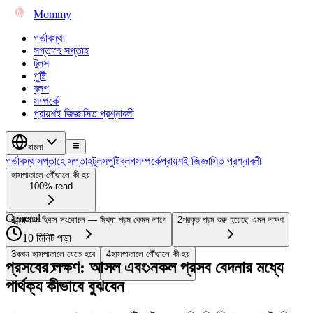
Mommy
গর্ভাবস্থা
সপ্তাহে সপ্তাহ
টুলস
পুষ্টি
ব্লগ
সম্পর্কে
প্রায়শই জিজ্ঞাসিত প্রশ্নাবলী
বাংলা
গর্ভাবস্থা
সপ্তাহে সপ্তাহ
টুলস
পুষ্টি
ব্লগ
সম্পর্কে
প্রায়শই জিজ্ঞাসিত প্রশ্নাবলী
হাসপাতালে পৌঁছালে কী হয়
100% read
General
1
ব্র্যাক্সটন হিকস সংকোচন — মিথ্যা শ্রম কেমন লাগে
2
প্রকৃত শ্রম শুরু হয়েছে এমন লক্ষণ
10 মিনিট পড়া
3
কখন হাসপাতালে যেতে হবে
4
হাসপাতালে পৌঁছালে কী হয়
প্রসবের লক্ষণ: আসল এবং নকল প্রসব বেদনার মধ্যে
পার্থক্য কীভাবে বুঝবেন