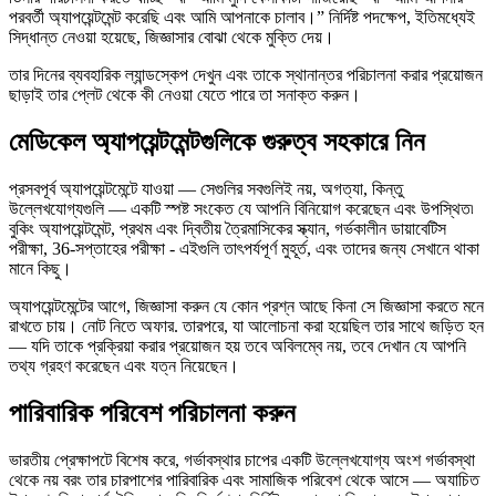
পরবর্তী অ্যাপয়েন্টমেন্ট করেছি এবং আমি আপনাকে চালাব।” নির্দিষ্ট পদক্ষেপ, ইতিমধ্যেই
সিদ্ধান্ত নেওয়া হয়েছে, জিজ্ঞাসার বোঝা থেকে মুক্তি দেয়।
তার দিনের ব্যবহারিক ল্যান্ডস্কেপ দেখুন এবং তাকে স্থানান্তর পরিচালনা করার প্রয়োজন
ছাড়াই তার প্লেট থেকে কী নেওয়া যেতে পারে তা সনাক্ত করুন।
মেডিকেল অ্যাপয়েন্টমেন্টগুলিকে গুরুত্ব সহকারে নিন
প্রসবপূর্ব অ্যাপয়েন্টমেন্টে যাওয়া — সেগুলির সবগুলিই নয়, অগত্যা, কিন্তু
উল্লেখযোগ্যগুলি — একটি স্পষ্ট সংকেত যে আপনি বিনিয়োগ করেছেন এবং উপস্থিত৷
বুকিং অ্যাপয়েন্টমেন্ট, প্রথম এবং দ্বিতীয় ত্রৈমাসিকের স্ক্যান, গর্ভকালীন ডায়াবেটিস
পরীক্ষা, 36-সপ্তাহের পরীক্ষা - এইগুলি তাৎপর্যপূর্ণ মুহূর্ত, এবং তাদের জন্য সেখানে থাকা
মানে কিছু।
অ্যাপয়েন্টমেন্টের আগে, জিজ্ঞাসা করুন যে কোন প্রশ্ন আছে কিনা সে জিজ্ঞাসা করতে মনে
রাখতে চায়। নোট নিতে অফার. তারপরে, যা আলোচনা করা হয়েছিল তার সাথে জড়িত হন
— যদি তাকে প্রক্রিয়া করার প্রয়োজন হয় তবে অবিলম্বে নয়, তবে দেখান যে আপনি
তথ্য গ্রহণ করেছেন এবং যত্ন নিয়েছেন।
পারিবারিক পরিবেশ পরিচালনা করুন
ভারতীয় প্রেক্ষাপটে বিশেষ করে, গর্ভাবস্থার চাপের একটি উল্লেখযোগ্য অংশ গর্ভাবস্থা
থেকে নয় বরং তার চারপাশের পারিবারিক এবং সামাজিক পরিবেশ থেকে আসে — অযাচিত