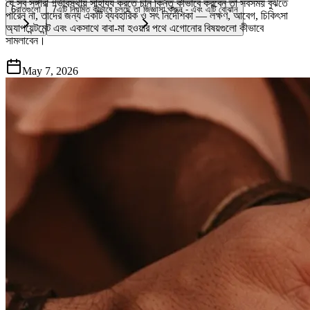
যে সব সঙ্গীরা গর্ভাবস্থায় সাহায্য করতে চান কিন্তু কীভাবে করবেন তা সবসময় বুঝতে
6
রাতগুলো
7
এটি নিয়মিত কীভাবে চলছে তা জিজ্ঞাসা করুন - এবং এটি বোঝান
পারেন না, তাদের জন্য একটি ব্যবহারিক ও সৎ নির্দেশিকা — লক্ষণ, আবেগ, চিকিৎসা
অ্যাপয়েন্টমেন্ট এবং একসাথে বাবা-মা হওয়ার পথে এগোনোর বিষয়গুলো কীভাবে
সামলাবেন।
May 7, 2026