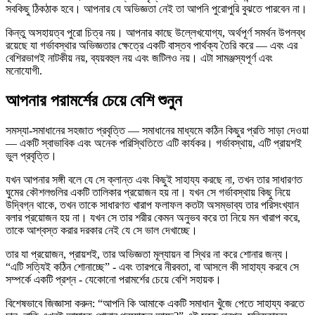
সবকিছু ঠিকঠাক হবে। আপনার যে অভিজ্ঞতা নেই তা আপনি পুরোপুরি বুঝতে পারবেন না।
কিন্তু অসহায়ত্ব পুরো চিত্র নয়। আপনার কাছে উল্লেখযোগ্য, অর্থপূর্ণ সমর্থন উপলব্ধ
রয়েছে যা গর্ভাবস্থার অভিজ্ঞতার ক্ষেত্রে একটি বাস্তব পার্থক্য তৈরি করে — এবং এর
বেশিরভাগই নাটকীয় নয়, ব্যয়বহুল নয় এবং জটিলও নয়। এটা সামঞ্জস্যপূর্ণ এবং
মনোযোগী.
আপনার পরামর্শের চেয়ে বেশি শুনুন
সমস্যা-সমাধানের সহজাত প্রবৃত্তি — সমাধানের মাধ্যমে কঠিন কিছুর প্রতি সাড়া দেওয়া
— একটি স্বাভাবিক এবং অনেক পরিস্থিতিতে এটি কার্যকর। গর্ভাবস্থায়, এটি প্রায়শই
ভুল প্রবৃত্তি।
যখন আপনার সঙ্গী বলে যে সে ক্লান্ত এবং কিছুই সাহায্য করছে না, তখন তার সাধারণত
ঘুমের কৌশলগুলির একটি তালিকার প্রয়োজন হয় না। যখন সে গর্ভাবস্থায় কিছু নিয়ে
উদ্বিগ্ন থাকে, তখন তাকে সাধারণত খারাপ ফলাফল কতটা অসম্ভাব্য তার পরিসংখ্যান
বলার প্রয়োজন হয় না। যখন সে তার শরীর কেমন অনুভব করে তা নিয়ে মন খারাপ করে,
তাকে আশ্বস্ত করার দরকার নেই যে সে ভাল দেখাচ্ছে।
তার যা প্রয়োজন, প্রায়শই, তার অভিজ্ঞতা মূল্যায়ন বা স্থির না করে শোনার জন্য।
“এটি সত্যিই কঠিন শোনাচ্ছে” - এবং তারপরে নীরবতা, বা আসলে কী সাহায্য করবে সে
সম্পর্কে একটি প্রশ্ন - যেকোনো পরামর্শের চেয়ে বেশি সহায়ক।
বিশেষভাবে জিজ্ঞাসা করুন: “আপনি কি আমাকে একটি সমাধান খুঁজে পেতে সাহায্য করতে