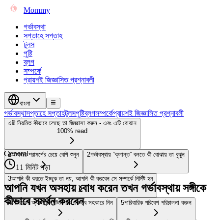
Mommy
গর্ভাবস্থা
সপ্তাহে সপ্তাহ
টুলস
পুষ্টি
ব্লগ
সম্পর্কে
প্রায়শই জিজ্ঞাসিত প্রশ্নাবলী
বাংলা
গর্ভাবস্থা
সপ্তাহে সপ্তাহ
টুলস
পুষ্টি
ব্লগ
সম্পর্কে
প্রায়শই জিজ্ঞাসিত প্রশ্নাবলী
এটি নিয়মিত কীভাবে চলছে তা জিজ্ঞাসা করুন - এবং এটি বোঝান
100% read
General
1
আপনার পরামর্শের চেয়ে বেশি শুনুন
2
গর্ভাবস্থায় “ক্লান্ত” বলতে কী বোঝায় তা বুঝুন
11 মিনিট পড়া
3
আপনি কী করতে ইচ্ছুক তা নয়, আপনি কী করবেন সে সম্পর্কে নির্দিষ্ট হন
আপনি যখন অসহায় বোধ করেন তখন গর্ভাবস্থায় সঙ্গীকে
কীভাবে সমর্থন করবেন
4
মেডিকেল অ্যাপয়েন্টমেন্টগুলিকে গুরুত্ব সহকারে নিন
5
পারিবারিক পরিবেশ পরিচালনা করুন