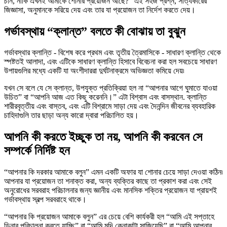
চান, নাকি এখনই আমাকে শোনার প্রয়োজন আছে?” এই সহজ প্রশ্ন, সত্যিকারের
জিজ্ঞাসা, অনুমানকে সরিয়ে দেয় এবং তার যা প্রয়োজন তা নির্দেশ করতে দেয়।
গর্ভাবস্থায় “ক্লান্ত” বলতে কী বোঝায় তা বুঝুন
গর্ভাবস্থার ক্লান্তি - বিশেষ করে প্রথম এবং তৃতীয় ত্রৈমাসিকে - সাধারণ ক্লান্তি থেকে
স্পষ্টতই আলাদা, এবং এটিকে সাধারণ ক্লান্তি হিসাবে বিবেচনা করা হল সবচেয়ে সাধারণ
উপায়গুলির মধ্যে একটি যা অংশীদাররা দুর্ঘটনাক্রমে অভিজ্ঞতা কমিয়ে দেয়৷
যখন সে বলে যে সে ক্লান্ত, উপযুক্ত প্রতিক্রিয়া হল না “আপনার আগে ঘুমাতে যাওয়া
উচিত” বা “আপনি আজ এত কিছু করেননি।” এটা বিশ্বাস এবং বাসস্থান. ক্লান্তি
শারীরবৃত্তীয় এবং বাস্তব, এবং এটি বিশ্রামে সাড়া দেয় এবং দৈনন্দিন জীবনের ব্যবহারিক
চাহিদাগুলি তার ছাড়া অন্য কারো দ্বারা পরিচালিত হয়।
আপনি কী করতে ইচ্ছুক তা নয়, আপনি কী করবেন সে
সম্পর্কে নির্দিষ্ট হন
“আপনার কি দরকার আমাকে বলুন” এমন একটি অফার যা শোনার চেয়ে সাড়া দেওয়া কঠিন৷
আপনার যা প্রয়োজন তা শনাক্ত করা, অন্য ব্যক্তির কাছে তা প্রকাশ করা এবং সেই
অনুরোধের সরবরাহ পরিচালনার জন্য জ্ঞানীয় এবং মানসিক শক্তির প্রয়োজন যা প্রায়শই
গর্ভাবস্থায় স্বল্প সরবরাহে থাকে।
“আপনার কি প্রয়োজন আমাকে বলুন” এর চেয়ে বেশি কার্যকরী হল “আমি এই সপ্তাহে
ডিনার পরিচালনা করতে যাচ্ছি” বা “আমি মুদি কেনাকাটা সাজিয়েছি” বা “আমি আপনার