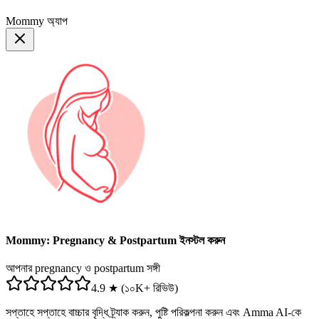
Mommy অ্যাপ
Mommy: Pregnancy & Postpartum ইনস্টল করুন
আপনার pregnancy ও postpartum সঙ্গী
4.9 ★ (১০K+ রিভিউ)
সপ্তাহে সপ্তাহে বাচ্চার বৃদ্ধি ট্র্যাক করুন, পুষ্টি পরিকল্পনা করুন এবং Amma AI-কে