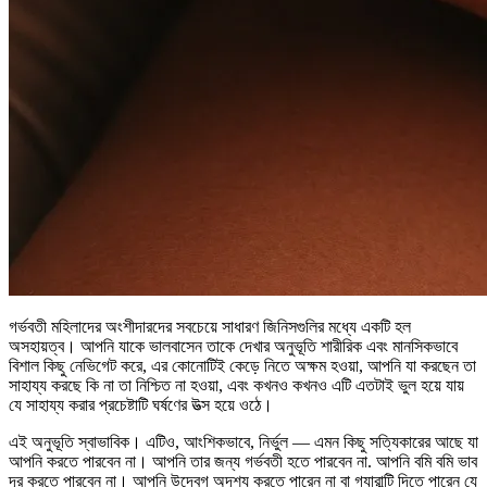
গর্ভবতী মহিলাদের অংশীদারদের সবচেয়ে সাধারণ জিনিসগুলির মধ্যে একটি হল
অসহায়ত্ব। আপনি যাকে ভালবাসেন তাকে দেখার অনুভূতি শারীরিক এবং মানসিকভাবে
বিশাল কিছু নেভিগেট করে, এর কোনোটিই কেড়ে নিতে অক্ষম হওয়া, আপনি যা করছেন তা
সাহায্য করছে কি না তা নিশ্চিত না হওয়া, এবং কখনও কখনও এটি এতটাই ভুল হয়ে যায়
যে সাহায্য করার প্রচেষ্টাটি ঘর্ষণের উত্স হয়ে ওঠে।
এই অনুভূতি স্বাভাবিক। এটিও, আংশিকভাবে, নির্ভুল — এমন কিছু সত্যিকারের আছে যা
আপনি করতে পারবেন না। আপনি তার জন্য গর্ভবতী হতে পারবেন না. আপনি বমি বমি ভাব
দূর করতে পারবেন না। আপনি উদ্বেগ অদৃশ্য করতে পারেন না বা গ্যারান্টি দিতে পারেন যে