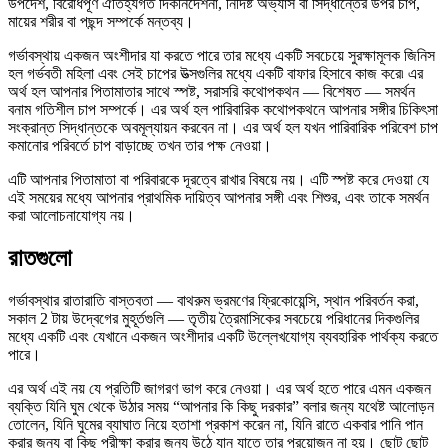
উপদেশ, বিরোধপূর্ণ ঐতিহ্যগত দিকনির্দেশনা, নির্দিষ্ট অভ্যাস বা সিদ্ধান্তের উপর চাপ,
মায়ের শরীর বা পছন্দ সম্পর্কে মন্তব্য।
গর্ভাবস্থায় একজন অংশীদার যা করতে পারে তার মধ্যে একটি সবচেয়ে সুরক্ষামূলক জিনিস
হল গর্ভবতী মহিলা এবং সেই চাপের উত্সগুলির মধ্যে একটি বাফার হিসাবে কাজ করে৷ এর
অর্থ হল আপনার পিতামাতার সাথে স্পষ্ট, সরাসরি কথোপকথন — বিশেষত — সমর্থন
বনাম গতিশীল চাপ সম্পর্কে। এর অর্থ হল পারিবারিক কথোপকথনে আপনার সঙ্গীর চিকিৎসা
সংক্রান্ত সিদ্ধান্তকে অবমূল্যায়ন করবেন না। এর অর্থ হল যখন পারিবারিক পরিবেশ চাপ
কমানোর পরিবর্তে চাপ বাড়াচ্ছে তখন তার পক্ষ নেওয়া।
এটি আপনার পিতামাতা বা পরিবারকে দূরত্বে রাখার বিষয়ে নয়। এটি স্পষ্ট করে দেওয়া যে
এই সময়ের মধ্যে আপনার প্রাথমিক দায়িত্ব আপনার সঙ্গী এবং শিশুর, এবং তাকে সমর্থন
করা আলোচনাযোগ্য নয়।
রাতগুলো
গর্ভাবস্থার রাতারাতি বাস্তবতা — বাথরুম ভ্রমণের ফ্রিকোয়েন্সি, স্থান পরিবর্তন করা,
সকাল 2 টায় উদ্বেগের মুহূর্তগুলি — তৃতীয় ত্রৈমাসিকের সবচেয়ে পরিধানের দিকগুলির
মধ্যে একটি এবং যেখানে একজন অংশীদার একটি উল্লেখযোগ্য ব্যবহারিক পার্থক্য করতে
পারে।
এর অর্থ এই নয় যে প্রতিটি জাগরণ ভাগ করে নেওয়া। এর অর্থ হতে পারে এমন একজন
ব্যক্তি যিনি ঘুম থেকে উঠার সময় “আপনার কি কিছু দরকার” বলার জন্য যথেষ্ট আলোড়ন
তোলেন, যিনি ঘুমের ব্যাঘাত নিয়ে হতাশা প্রকাশ করেন না, যিনি রাতে একবার পানি পান
করার জন্য বা কিছু পরীক্ষা করার জন্য উঠে যান যাতে তার প্রয়োজন না হয়। ছোট ছোট