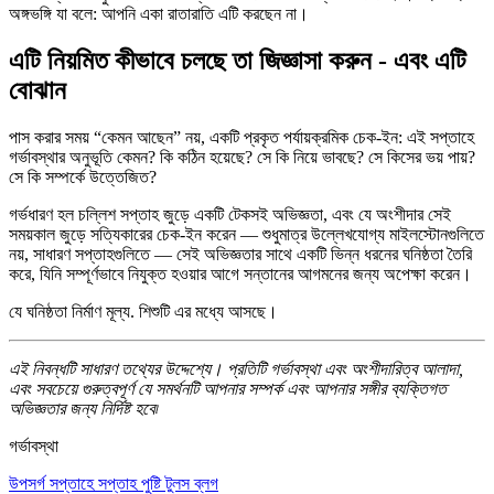
অঙ্গভঙ্গি যা বলে: আপনি একা রাতারাতি এটি করছেন না।
এটি নিয়মিত কীভাবে চলছে তা জিজ্ঞাসা করুন - এবং এটি
বোঝান
পাস করার সময় “কেমন আছেন” নয়, একটি প্রকৃত পর্যায়ক্রমিক চেক-ইন: এই সপ্তাহে
গর্ভাবস্থার অনুভূতি কেমন? কি কঠিন হয়েছে? সে কি নিয়ে ভাবছে? সে কিসের ভয় পায়?
সে কি সম্পর্কে উত্তেজিত?
গর্ভধারণ হল চল্লিশ সপ্তাহ জুড়ে একটি টেকসই অভিজ্ঞতা, এবং যে অংশীদার সেই
সময়কাল জুড়ে সত্যিকারের চেক-ইন করেন — শুধুমাত্র উল্লেখযোগ্য মাইলস্টোনগুলিতে
নয়, সাধারণ সপ্তাহগুলিতে — সেই অভিজ্ঞতার সাথে একটি ভিন্ন ধরনের ঘনিষ্ঠতা তৈরি
করে, যিনি সম্পূর্ণভাবে নিযুক্ত হওয়ার আগে সন্তানের আগমনের জন্য অপেক্ষা করেন।
যে ঘনিষ্ঠতা নির্মাণ মূল্য. শিশুটি এর মধ্যে আসছে।
এই নিবন্ধটি সাধারণ তথ্যের উদ্দেশ্যে। প্রতিটি গর্ভাবস্থা এবং অংশীদারিত্ব আলাদা,
এবং সবচেয়ে গুরুত্বপূর্ণ যে সমর্থনটি আপনার সম্পর্ক এবং আপনার সঙ্গীর ব্যক্তিগত
অভিজ্ঞতার জন্য নির্দিষ্ট হবে৷
গর্ভাবস্থা
উপসর্গ
সপ্তাহে সপ্তাহ
পুষ্টি
টুলস
ব্লগ