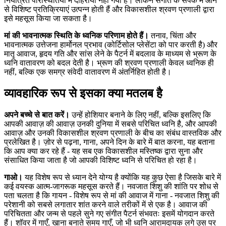
नियंत्रित परिस्थितियों में दोहराया नहीं गया है। लेकिन संगीत के संपर्क में आने
से विशिष्ट प्रतिक्रियाएं उत्पन्न होती हैं और विकासशील श्रवण प्रणाली द्वारा
इसे महसूस किया जा सकता है।
मां की भावनात्मक स्थिति के ध्वनिक परिणाम होते हैं।
तनाव, चिंता और
भावनात्मक उत्तेजना हार्मोनल प्रभाव (कोर्टिसोल प्लेसेंटा को पार करती है) और
मातृ आवाज, हृदय गति और सांस लेने के पैटर्न में बदलाव के माध्यम से भ्रूण के
ध्वनि वातावरण को बदल देती है। भ्रूण की श्रवण प्रणाली केवल ध्वनिक ही
नहीं, बल्कि एक समग्र संवेदी वातावरण में अंतर्निहित होती है।
व्यावहारिक रूप से इसका क्या मतलब है
अपने बच्चे से बात करें।
उन्हें होशियार बनाने के लिए नहीं, बल्कि इसलिए कि
आपकी आवाज़ की आवाज़ उनकी दुनिया में सबसे परिचित ध्वनि है, और आपकी
आवाज़ और उनकी विकासशील श्रवण प्रणाली के बीच का संबंध वास्तविक और
प्रलेखित है। ज़ोर से पढ़ना, गाना, अपने दिन के बारे में बात करना, यह बताना
कि आप क्या कर रहे हैं - यह सब एक विकासशील मस्तिष्क द्वारा सुना और
संसाधित किया जाता है जो आपकी विशिष्ट ध्वनि से परिचित हो रहा है।
गाओ।
यह विशेष रूप से ध्यान देने योग्य है क्योंकि यह कुछ ऐसा है जिसके बारे में
कई वयस्क आत्म-जागरूक महसूस करते हैं। नवजात शिशु की शांति पर शोध से
पता चलता है कि गायन - विशेष रूप से मां की आवाज में गाना - नवजात शिशु की
परेशानी को सबसे लगातार शांत करने वाले तरीकों में से एक है। आवाज की
परिचितता और जन्म से पहले सुने गए संगीत पैटर्न संभवतः इसमें योगदान करते
हैं। शॉवर में गाएँ, खाना बनाते समय गाएँ, जो भी ध्वनि आरामदायक लगे उस पर