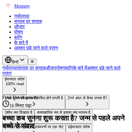
Mommy
गर्भावस्था
सप्ताह दर सप्ताह
औजार
पोषण
ब्लॉग
के बारे में
अक्सर पूछे जाने वाले प्रश्न
हिन्दी
गर्भावस्था
सप्ताह दर सप्ताह
औजार
पोषण
ब्लॉग
के बारे में
अक्सर पूछे जाने वाले
प्रश्न
ईमानदार संदेश
100% read
Fetal Development
1
जब सुनने की क्षमता विकसित होने लगती है
2
गर्भ अंदर से कैसा लगता है?
16 मिनट पढ़ा
3
शोध क्या दिखाता है
4
व्यावहारिक रूप से इसका क्या मतलब है
बच्चा कब सुनना शुरू करता है? जन्म से पहले अपने
बच्चे से संवाद
5
पेट पर सीधे रखे गए उपकरणों पर एक नोट
6
ईमानदार संदेश