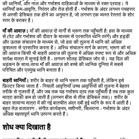
की ध्वनियाँ, और नाल और गर्भाशय वाहिकाओं के माध्यम से रक्त प्रवाह। ये
ध्वनियाँ कम-आवृत्ति, निरंतर और तेज़ होती हैं - गर्भाशय के अंदर लगभग पचहत्तर
से अस्सी डेसिबल तक होने का अनुमान है, जो लगभग एक व्यस्त रेस्तरां के शोर
स्तर के बराबर है।
माँ की आवाज़।
माँ की आवाज़ दो मार्गों से भ्रूण तक पहुँचती है: हवा के माध्यम
से (पेट और गर्भाशय की दीवार के माध्यम से प्रसारित ध्वनि तरंगें) और हड्डी
और ऊतक संचालन के माध्यम से, जो हवा की तुलना में ध्वनि को अधिक
कुशलता से प्रसारित करता है। अस्थि संचालन मार्ग के कारण, भ्रूण को मां
की आवाज किसी भी बाहरी आवाज की तुलना में अधिक स्पष्ट रूप से और अधिक
सापेक्ष मात्रा में सुनाई देती है - लगभग सोलह डेसिबल जोर से। यह दिल की
धड़कन के साथ-साथ माँ की आवाज़ को बच्चे की ध्वनिक दुनिया में सबसे
परिचित और प्रमुख ध्वनि बनाता है।
बाहरी ध्वनियाँ।
शरीर के बाहर से ध्वनि भ्रूण तक पहुँचती है, लेकिन इसे
फ़िल्टर किया जाता है - निचली आवृत्तियाँ उच्च आवृत्तियों की तुलना में बेहतर
तरीके से गुजरती हैं, और जब तक यह गर्भाशय द्रव तक पहुँचती है तब तक कुल
मात्रा काफी कम हो जाती है (लगभग बीस से तीस डेसिबल तक)। शरीर के
बाहर सामान्य मात्रा में की गई बातचीत अंदर दबी हुई ध्वनि के रूप में आती है।
बहुत तेज़ वातावरण - संगीत कार्यक्रम, मशीनरी, चिल्लाना - गर्भाशय के अंदर
अधिक महत्वपूर्ण ध्वनि उत्पन्न करते हैं।
शोध क्या दिखाता है