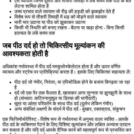
ऐसे व्यायाम जिनमें दूसरी और तीसरी तिमाही में लंबे समय तक पीठ के बल
लेटना शामिल होता है
उच्च प्रभाव वाले व्यायाम जो रीढ़ की हड्डी को झकझोर देते हैं
विशेष रूप से तीसरी तिमाही में धड़ को मोड़ने वाले व्यायाम
भारी भार उठाना या पीठ को झुकाकर उठाना
किसी भी स्थिति को बनाए रखना - बैठना या खड़ा होना - बिना किसी
हलचल के लंबे समय तक
जब पीठ दर्द हो तो चिकित्सीय मूल्यांकन की
आवश्यकता होती है
अधिकांश गर्भावस्था में पीठ दर्द मस्कुलोस्केलेटल होता है और ऊपर वर्णित
व्यायाम और स्ट्रेच पर प्रतिक्रिया करता है। इसके लिए चिकित्सा सहायता लें:
पीठ दर्द जो गंभीर, निरंतर, या एपिसोडिक होने के बजाय बिगड़ता जा रहा
है
दर्द जो एक पैर तक फैलता है, खासकर अगर सुन्नता या झुनझुनी के साथ
हो (संभवतः कटिस्नायुशूल या डिस्क की भागीदारी)
मूत्र या आंत्र परिवर्तन के साथ पीठ दर्द (दुर्लभ लेकिन गंभीर)
अन्य संबंधित लक्षणों के संदर्भ में पीठ दर्द - बुखार, रक्तस्राव, संकुचन
एक फिजियोथेरेपिस्ट - विशेष रूप से गर्भावस्था में अनुभव वाला व्यक्ति - आपके
पीठ दर्द के व्यक्तिगत पैटर्न के लिए विशिष्ट मूल्यांकन और लक्षित अभ्यास प्रदान
कर सकता है और यदि दर्द आपके दैनिक कार्य को महत्वपूर्ण रूप से प्रभावित कर