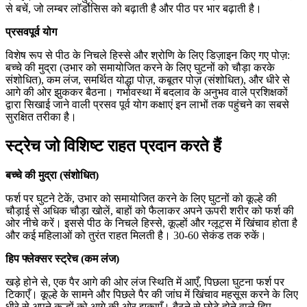
से बचें, जो लम्बर लॉर्डोसिस को बढ़ाती है और पीठ पर भार बढ़ाती है।
प्रसवपूर्व योग
विशेष रूप से पीठ के निचले हिस्से और श्रोणि के लिए डिज़ाइन किए गए पोज़:
बच्चे की मुद्रा (उभार को समायोजित करने के लिए घुटनों को चौड़ा करके
संशोधित), कम लंज, समर्थित योद्धा पोज़, कबूतर पोज़ (संशोधित), और धीरे से
आगे की ओर झुककर बैठना। गर्भावस्था में बदलाव के अनुभव वाले प्रशिक्षकों
द्वारा सिखाई जाने वाली प्रसव पूर्व योग कक्षाएं इन लाभों तक पहुंचने का सबसे
सुरक्षित तरीका है।
स्ट्रेच जो विशिष्ट राहत प्रदान करते हैं
बच्चे की मुद्रा (संशोधित)
फर्श पर घुटने टेकें, उभार को समायोजित करने के लिए घुटनों को कूल्हे की
चौड़ाई से अधिक चौड़ा खोलें, बाहों को फैलाकर अपने ऊपरी शरीर को फर्श की
ओर नीचे करें। इससे पीठ के निचले हिस्से, कूल्हों और ग्लूट्स में खिंचाव होता है
और कई महिलाओं को तुरंत राहत मिलती है। 30-60 सेकंड तक रुकें।
हिप फ्लेक्सर स्ट्रेच (कम लंज)
खड़े होने से, एक पैर आगे की ओर लंज स्थिति में आएँ, पिछला घुटना फर्श पर
टिकाएँ। कूल्हे के सामने और पिछले पैर की जांघ में खिंचाव महसूस करने के लिए
धीरे से अपने कूल्हों को आगे की ओर झुकाएँ। बैठने से छोटे होने वाले हिप