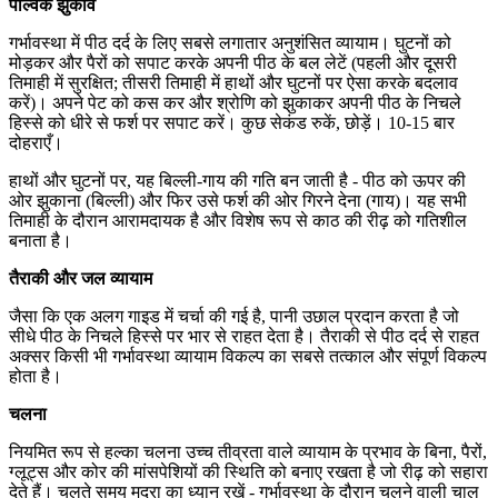
पेल्विक झुकाव
गर्भावस्था में पीठ दर्द के लिए सबसे लगातार अनुशंसित व्यायाम। घुटनों को
मोड़कर और पैरों को सपाट करके अपनी पीठ के बल लेटें (पहली और दूसरी
तिमाही में सुरक्षित; तीसरी तिमाही में हाथों और घुटनों पर ऐसा करके बदलाव
करें)। अपने पेट को कस कर और श्रोणि को झुकाकर अपनी पीठ के निचले
हिस्से को धीरे से फर्श पर सपाट करें। कुछ सेकंड रुकें, छोड़ें। 10-15 बार
दोहराएँ।
हाथों और घुटनों पर, यह बिल्ली-गाय की गति बन जाती है - पीठ को ऊपर की
ओर झुकाना (बिल्ली) और फिर उसे फर्श की ओर गिरने देना (गाय)। यह सभी
तिमाही के दौरान आरामदायक है और विशेष रूप से काठ की रीढ़ को गतिशील
बनाता है।
तैराकी और जल व्यायाम
जैसा कि एक अलग गाइड में चर्चा की गई है, पानी उछाल प्रदान करता है जो
सीधे पीठ के निचले हिस्से पर भार से राहत देता है। तैराकी से पीठ दर्द से राहत
अक्सर किसी भी गर्भावस्था व्यायाम विकल्प का सबसे तत्काल और संपूर्ण विकल्प
होता है।
चलना
नियमित रूप से हल्का चलना उच्च तीव्रता वाले व्यायाम के प्रभाव के बिना, पैरों,
ग्लूट्स और कोर की मांसपेशियों की स्थिति को बनाए रखता है जो रीढ़ को सहारा
देते हैं। चलते समय मुद्रा का ध्यान रखें - गर्भावस्था के दौरान चलने वाली चाल