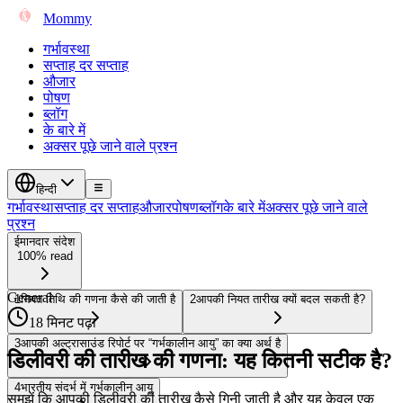
Mommy
गर्भावस्था
सप्ताह दर सप्ताह
औजार
पोषण
ब्लॉग
के बारे में
अक्सर पूछे जाने वाले प्रश्न
हिन्दी
गर्भावस्था
सप्ताह दर सप्ताह
औजार
पोषण
ब्लॉग
के बारे में
अक्सर पूछे जाने वाले
प्रश्न
ईमानदार संदेश
100% read
General
1
नियत तिथि की गणना कैसे की जाती है
2
आपकी नियत तारीख क्यों बदल सकती है?
18 मिनट पढ़ा
3
आपकी अल्ट्रासाउंड रिपोर्ट पर “गर्भकालीन आयु” का क्या अर्थ है
डिलीवरी की तारीख की गणना: यह कितनी सटीक है?
4
भारतीय संदर्भ में गर्भकालीन आयु
समझें कि आपकी डिलीवरी की तारीख कैसे गिनी जाती है और यह केवल एक