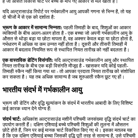
है जो औसत विकास चार्ट पर बच्चे के मापे गए आकार से मेल खाती है।
यदि अल्ट्रासाउंड रिपोर्ट पर गर्भकालीन आयु आपकी गणना से भिन्न है, तो यह
दो चीजों में से एक को दर्शाता है:
भ्रूण के आकार में सामान्य भिन्नता:
पहली तिमाही के बाद, शिशुओं का आकार
व्यक्तियों के बीच अलग-अलग होता है - एक बच्चा जो अपनी गर्भकालीन आयु के
औसत से थोड़ा बड़ा या छोटा मापता है, वह अक्सर केवल बड़ा या छोटा होता है,
गर्भधारण में अधिक या कम उन्नत नहीं होता है। दूसरी और तीसरी तिमाही में
आकार में बदलाव नियमित रूप से स्थापित नियत तारीख को नहीं बदलता है।
एक वास्तविक डेटिंग विसंगति:
यदि अल्ट्रासाउंड गर्भकालीन आयु और स्थापित
नियत तारीख के बीच एक बड़ी विसंगति मौजूद है - खासकर यदि कोई पहली-
तिमाही स्कैन नहीं किया गया था - तो आपका प्रदाता नियत तारीख को संशोधित
कर सकता है। यह तब अधिक सामान्य है जब शुरुआती स्कैन छूट गए हों।
भारतीय संदर्भ में गर्भकालीन आयु
भ्रूण की डेटिंग और वृद्धि मूल्यांकन के संदर्भ में भारतीय आबादी के लिए विशिष्ट
कई कारक ध्यान देने योग्य हैं:
संदर्भ चार्ट:
अधिकांश अल्ट्रासाउंड मशीनें पश्चिमी जनसंख्या वृद्धि संदर्भ चार्ट का
उपयोग करती हैं। दक्षिण एशियाई बच्चे पश्चिमी शिशुओं की तुलना में औसतन
छोटे होते हैं, जिन पर कई मानक चार्ट विकसित किए गए थे। इसका मतलब यह
है कि एक दक्षिण एशियाई बच्चा जिसकी वृद्धि पूरी तरह से सामान्य है, उसे पश्चिमी