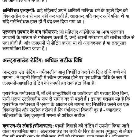
को अविश्वसनीय बनाते हैं।
अनिश्चित एलएमपी:
कई महिलाएं अपने आखिरी मासिक धर्म के पहले दिन को
विश्वसनीय रूप से याद नहीं कर पाती हैं, खासकर यदि चक्र अनियमित थे या
यदि गर्भनिरोधक हाल ही में बंद कर दिया गया था।
प्रजनन उपचार के बाद गर्भधारण:
जो महिलाएं आईवीएफ या अन्य प्रजनन
उपचारों के माध्यम से गर्भधारण करती हैं, उन्हें अपनी गर्भधारण की तारीख ठीक से
पता होती है, और एलएमपी से डेटिंग करना या तो अनावश्यक है या तदनुसार
समायोजित किया जाता है।
अल्ट्रासाउंड डेटिंग: अधिक सटीक विधि
अल्ट्रासाउंड डेटिंग - गर्भकालीन आयु निर्धारित करने के लिए सीधे बच्चे को
मापना - ने पहली तिमाही में स्कैन उपलब्ध होने पर प्राथमिक विधि के रूप में
एलएमपी-आधारित डेटिंग को काफी हद तक हटा दिया है।
प्रारंभिक गर्भावस्था में, माँ की आनुवंशिकी या जातीयता की परवाह किए बिना,
सभी भ्रूण उल्लेखनीय रूप से समान दर से बढ़ते हैं। इसका मतलब यह है कि
प्रारंभिक गर्भावस्था में भ्रूण के आकार को मापना यह निर्धारित करने का एक
विश्वसनीय और सटीक तरीका है कि गर्भावस्था कितनी दूर है - ज्यादातर
महिलाओं के लिए एलएमपी गणना से अधिक सटीक।
क्राउन-रंप लंबाई (सीआरएल):
पहली तिमाही की डेटिंग में उपयोग किया जाने
वाला प्राथमिक माप। अल्ट्रासाउंड पर बच्चे के सिर के ऊपर (मुकुट) से लेकर
रीढ़ की हड्डी (दुम) के नीचे तक, पैरों को छोड़कर, मापा जाता है। सीआरएल