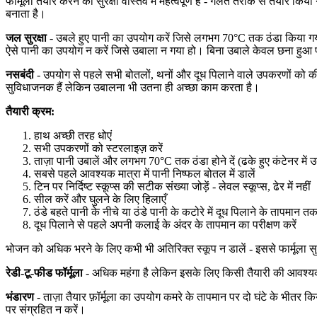
फार्मूला तैयार करने की सुरक्षा वास्तव में महत्वपूर्ण है - गलत तरीके से तैयार 
बनाता है।
जल सुरक्षा
- उबले हुए पानी का उपयोग करें जिसे लगभग 70°C तक ठंडा किया गया ह
ऐसे पानी का उपयोग न करें जिसे उबाला न गया हो। बिना उबाले केवल छना हुआ पान
नसबंदी
- उपयोग से पहले सभी बोतलों, थनों और दूध पिलाने वाले उपकरणों को की
सुविधाजनक हैं लेकिन उबालना भी उतना ही अच्छा काम करता है।
तैयारी क्रम:
हाथ अच्छी तरह धोएं
सभी उपकरणों को स्टरलाइज़ करें
ताज़ा पानी उबालें और लगभग 70°C तक ठंडा होने दें (ढके हुए कंटेनर मे
सबसे पहले आवश्यक मात्रा में पानी निष्फल बोतल में डालें
टिन पर निर्दिष्ट स्कूप्स की सटीक संख्या जोड़ें - लेवल स्कूप्स, ढेर में नहीं
सील करें और घुलने के लिए हिलाएँ
ठंडे बहते पानी के नीचे या ठंडे पानी के कटोरे में दूध पिलाने के तापमान तक
दूध पिलाने से पहले अपनी कलाई के अंदर के तापमान का परीक्षण करें
भोजन को अधिक भरने के लिए कभी भी अतिरिक्त स्कूप न डालें - इससे फार्मूला स
रेडी-टू-फीड फॉर्मूला
- अधिक महंगा है लेकिन इसके लिए किसी तैयारी की आवश्यकता
भंडारण
- ताज़ा तैयार फ़ॉर्मूला का उपयोग कमरे के तापमान पर दो घंटे के भीतर क
पर संग्रहित न करें।