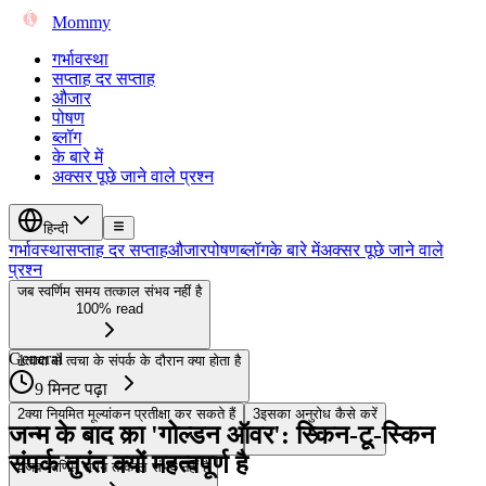
Mommy
गर्भावस्था
सप्ताह दर सप्ताह
औजार
पोषण
ब्लॉग
के बारे में
अक्सर पूछे जाने वाले प्रश्न
हिन्दी
गर्भावस्था
सप्ताह दर सप्ताह
औजार
पोषण
ब्लॉग
के बारे में
अक्सर पूछे जाने वाले
प्रश्न
जब स्वर्णिम समय तत्काल संभव नहीं है
100% read
General
1
त्वचा से त्वचा के संपर्क के दौरान क्या होता है
9 मिनट पढ़ा
2
क्या नियमित मूल्यांकन प्रतीक्षा कर सकते हैं
3
इसका अनुरोध कैसे करें
जन्म के बाद का 'गोल्डन ऑवर': स्किन-टू-स्किन
संपर्क तुरंत क्यों महत्वपूर्ण है
4
जब स्वर्णिम समय तत्काल संभव नहीं है