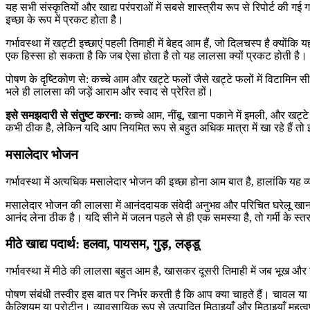
यह सभी संस्कृतियों और खाद्य परंपराओं में सबसे शास्त्रीय रूप से रिपोर्ट की 
इच्छा के रूप में प्रकट होता है।
गर्भावस्था में खट्टी इच्छाएं पहली तिमाही में बेहद आम हैं, जो दिलचस्प है क
एक हिस्सा हो सकता है कि जब ऐसा होता है तो यह लालसा क्यों प्रकट होती है।
पोषण के दृष्टिकोण से: कच्चे आम और खट्टे फलों जैसे खट्टे फलों में विटामिन 
भले ही लालसा की जड़ें आराम और स्वाद से प्रेरित हों।
इसे समझदारी से संतुष्ट करना:
कच्चे आम, नींबू, खाना पकाने में इमली, और खट्ट
कभी ठीक है, लेकिन यदि आप नियमित रूप से बहुत अधिक मात्रा में खा रहे है
मसालेदार भोजन
गर्भावस्था में अत्यधिक मसालेदार भोजन की इच्छा होना आम बात है, हालांकि यह व
मसालेदार भोजन की लालसा में आनंददायक संवेदी अनुभव और परिचित घरेलू खाना पक
आनंद लेना ठीक है। यदि सीने में जलन पहले से ही एक समस्या है, तो गर्मी के स्
मीठे खाद्य पदार्थ: हलवा, पायसम, गुड़, लड्डू
गर्भावस्था में मीठे की लालसा बहुत आम है, खासकर दूसरी तिमाही में जब भूख और ऊ
पोषण संबंधी तस्वीर इस बात पर निर्भर करती है कि आप क्या चाहते हैं। चावल या 
कैल्शियम या प्रोटीन। व्यावसायिक रूप से उत्पादित मिठाइयाँ और मिठाइयाँ महत्व