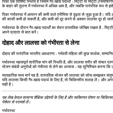
पिका एक विशिष्ट स्थिति है जिसमें गैर-खाद्य पदार्थों - मिट्टी या मिट्टी (जियोफ
के बाहर की तुलना में गर्भावस्था में अधिक आम है, और जबकि पारंपरिक रूप से इस
पिका गर्भावस्था में आयरन की कमी वाले एनीमिया से दृढ़ता से जुड़ा हुआ है। यदि 
की काफी कमी हो सकती है, और कमी को दूर करने से अक्सर लालसा दूर हो जात
गर्भावस्था के दौरान गैर-खाद्य पदार्थों का सेवन वास्तविक जोखिम रखता है - मिट
अपने प्रदाता से बात करें।
दोहाद और लालसा को गंभीरता से लेना
दोहाद की पारंपरिक भारतीय अवधारणा - गर्भवती महिला की कुछ सार्थक, सम्मानि
गर्भावस्था महत्वपूर्ण शारीरिक मांग की स्थिति है, और लालसा शरीर की संचार प
भोजन संबंधी अनुरोधों को गंभीरता से लेने का अभ्यास - यह सुनिश्चित करना कि 
व्यावहारिक मध्य मार्ग यह है: वास्तविक भोजन की लालसा को सोच-समझकर संतुष्
यदि लालसा किसी गैर-खाद्य पदार्थ के लिए है, तो चिकित्सीय सलाह लें। और अग
सही है।
यह लेख केवल सामान्य शैक्षिक उद्देश्यों के लिए है और व्यक्तिगत पोषण या चिकित्
पेशेवर से परामर्श लें।
गर्भावस्था