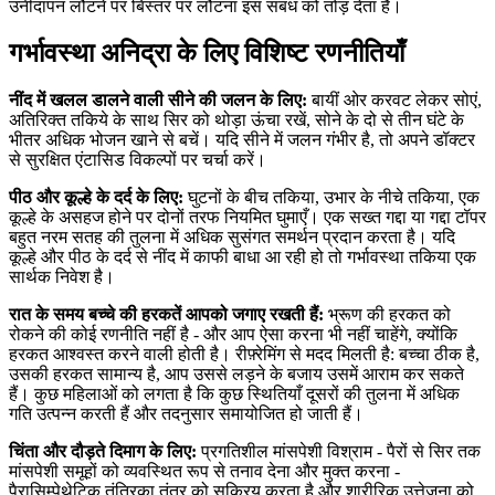
उनींदापन लौटने पर बिस्तर पर लौटना इस संबंध को तोड़ देता है।
गर्भावस्था अनिद्रा के लिए विशिष्ट रणनीतियाँ
नींद में खलल डालने वाली सीने की जलन के लिए:
बायीं ओर करवट लेकर सोएं,
अतिरिक्त तकिये के साथ सिर को थोड़ा ऊंचा रखें, सोने के दो से तीन घंटे के
भीतर अधिक भोजन खाने से बचें। यदि सीने में जलन गंभीर है, तो अपने डॉक्टर
से सुरक्षित एंटासिड विकल्पों पर चर्चा करें।
पीठ और कूल्हे के दर्द के लिए:
घुटनों के बीच तकिया, उभार के नीचे तकिया, एक
कूल्हे के असहज होने पर दोनों तरफ नियमित घुमाएँ। एक सख्त गद्दा या गद्दा टॉपर
बहुत नरम सतह की तुलना में अधिक सुसंगत समर्थन प्रदान करता है। यदि
कूल्हे और पीठ के दर्द से नींद में काफी बाधा आ रही हो तो गर्भावस्था तकिया एक
सार्थक निवेश है।
रात के समय बच्चे की हरकतें आपको जगाए रखती हैं:
भ्रूण की हरकत को
रोकने की कोई रणनीति नहीं है - और आप ऐसा करना भी नहीं चाहेंगे, क्योंकि
हरकत आश्वस्त करने वाली होती है। रीफ़्रेमिंग से मदद मिलती है: बच्चा ठीक है,
उसकी हरकत सामान्य है, आप उससे लड़ने के बजाय उसमें आराम कर सकते
हैं। कुछ महिलाओं को लगता है कि कुछ स्थितियाँ दूसरों की तुलना में अधिक
गति उत्पन्न करती हैं और तदनुसार समायोजित हो जाती हैं।
चिंता और दौड़ते दिमाग के लिए:
प्रगतिशील मांसपेशी विश्राम - पैरों से सिर तक
मांसपेशी समूहों को व्यवस्थित रूप से तनाव देना और मुक्त करना -
पैरासिम्पेथेटिक तंत्रिका तंत्र को सक्रिय करता है और शारीरिक उत्तेजना को