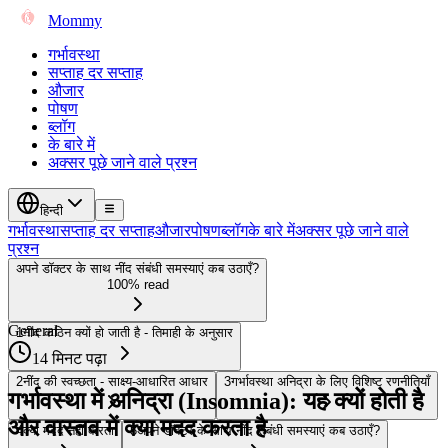
Mommy
गर्भावस्था
सप्ताह दर सप्ताह
औजार
पोषण
ब्लॉग
के बारे में
अक्सर पूछे जाने वाले प्रश्न
हिन्दी
गर्भावस्था
सप्ताह दर सप्ताह
औजार
पोषण
ब्लॉग
के बारे में
अक्सर पूछे जाने वाले
प्रश्न
अपने डॉक्टर के साथ नींद संबंधी समस्याएं कब उठाएँ?
100% read
General
1
नींद कठिन क्यों हो जाती है - तिमाही के अनुसार
14 मिनट पढ़ा
2
नींद की स्वच्छता - साक्ष्य-आधारित आधार
3
गर्भावस्था अनिद्रा के लिए विशिष्ट रणनीतियाँ
गर्भावस्था में अनिद्रा (Insomnia): यह क्यों होती है
और वास्तव में क्या मदद करता है
4
क्या मदद नहीं करता
5
अपने डॉक्टर के साथ नींद संबंधी समस्याएं कब उठाएँ?