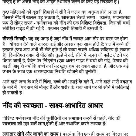
मौजूद है तो अच्छी नींद की आदतें स्थापित करने के लिए यह खिड़की है।
कुछ महिलाओं को दूसरी तिमाही में सीने में जलन का अनुभव होने लगता है,
जिससे नींद में खलल पड़ सकता है, खासकर लेटते समय। ज्वलंत, भावनात्मक
रूप से तीव्र सपने - गर्भावस्था की नींद की एक विशिष्ट विशेषता, जिसकी चर्चा
संबंधित गाइड में की गई है - अक्सर दूसरी तिमाही में उभरती है।
तीसरी तिमाही:
यह वह जगह है जहां नींद में खलल आम तौर पर चरम पर होता
है। योगदान देने वाले कारक कई और अक्सर एक साथ होते हैं: रात में बच्चे की
हरकतें (जब आप अभी भी लेटे होते हैं तो बच्चा सबसे अधिक सक्रिय हो सकता
है), स्थितिगत दबाव से पीठ और कूल्हे में दर्द, सीने में जलन जो फ्लैट लेटने पर
बिगड़ जाती है, बेचैन पैर सिंड्रोम (एक अलग गाइड में चर्चा की गई), पेशाब की
बढ़ती आवृत्ति क्योंकि बच्चे का सिर मूत्राशय पर दबाव डालता है, और एक बड़े
उभार के साथ एक आरामदायक स्थिति खोजने की चुनौती।
आने वाले जन्म के बारे में चिंता, बच्चे की भलाई के बारे में, आने वाले भारी बदलाव
के बारे में - यह सब भी मौजूद है और शरीर के थक जाने पर भी सोने में कठिनाई
हो सकती है।
नींद की स्वच्छता - साक्ष्य-आधारित आधार
विशिष्ट गर्भावस्था नींद की चुनौतियों का समाधान करने से पहले, नींद की
स्वच्छता की मूल बातें लागू होती हैं और स्थापित करने लायक हैं:
लगातार सोने और जागने का समय।
प्रत्येक दिन एक ही समय पर बिस्तर पर