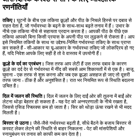
रणनीतियाँ
तकिए।
घुटनों के बीच एक तकिया कूल्हों और पीठ के निचले हिस्से पर दबाव से
राहत देता है, जो गर्भावस्था के बढ़ने के साथ-साथ बढ़ते तनाव में हैं। उभार के
नीचे एक तकिया नीचे से सहायता प्रदान करता है। आपकी पीठ के पीछे एक
तकिया आपको बिना किसी प्रयास के अपनी पीठ पर लुढ़कने से रोकता है। आप
इसे नियमित तकियों के साथ या उद्देश्य-निर्मित गर्भावस्था तकिए के साथ प्राप्त
कर सकते हैं - सी-आकार या यू-आकार के गर्भावस्था तकिए जो लोकप्रिय हो गए
हैं, यदि निवेश आपके लिए सही है तो वे वास्तव में उपयोगी हैं।
कूल्हे के दर्द का प्रबंधन।
जिस तरफ आप लेटी हैं उस तरफ दबाव के कारण
कूल्हे का दर्द देर से गर्भावस्था में नींद की सबसे आम शिकायतों में से एक है। बाजू
घुमाना - एक तरफ से शुरू करना और जब एक कूल्हा असहज हो जाए तो दूसरी
तरफ जाना - ठीक है और अनुशंसित है। रात भर नियमित रूप से स्थिति बदलना
उचित है।
दिल में जलन की स्थिति।
दिल में जलन के लिए दाईं ओर की तुलना में बाईं ओर
लेटना थोड़ा बेहतर हो सकता है - यह पेट को अन्नप्रणाली के नीचे रखता है,
जिससे एसिड रिफ्लक्स कम हो जाता है। सिर को थोड़ा ऊंचा रखने से भी मदद
मिलती है।
बिस्तर से उठना।
जैसे-जैसे गर्भावस्था बढ़ती है, सीधे बैठने के बजाय बिस्तर से
करवट लेकर लेटने की स्थिति से बाहर निकलना - पेट की मांसपेशियों और
स्नायुबंधन पर तनाव को काफी कम कर देता है।