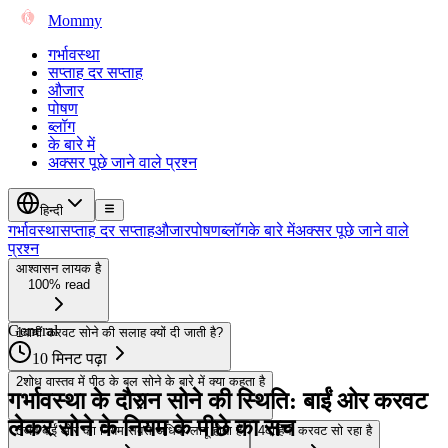
Mommy
गर्भावस्था
सप्ताह दर सप्ताह
औजार
पोषण
ब्लॉग
के बारे में
अक्सर पूछे जाने वाले प्रश्न
हिन्दी
गर्भावस्था
सप्ताह दर सप्ताह
औजार
पोषण
ब्लॉग
के बारे में
अक्सर पूछे जाने वाले
प्रश्न
आश्वासन लायक है
100% read
General
1
बायीं करवट सोने की सलाह क्यों दी जाती है?
10 मिनट पढ़ा
2
शोध वास्तव में पीठ के बल सोने के बारे में क्या कहता है
गर्भावस्था के दौरान सोने की स्थिति: बाईं ओर करवट
लेकर सोने के नियम के पीछे का सच
3
जब बाईं ओर का नियम सबसे अधिक लागू होता है
4
दाहिनी करवट सो रहा है