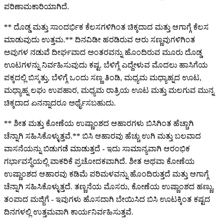
ಪರಿಣಾಮಕಾರಿಯಾಗಿದೆ.
** ದೊಡ್ಡ ಮತ್ತು ಸಾಂದರ್ಭಿಕ ಕೆಲಸಗಳಿಗಿಂತ ಚಿಕ್ಕದಾದ ಮತ್ತು ಆಗಾಗ್ಗೆ ಕೆಲಸ
ಮಾಡುವುದು ಉತ್ತಮ.** ದಿನವಿಡೀ ಹರಡಿರುವ ಆರು ಸಣ್ಣವುಗಳಿಗಿಂತ
ಅವುಗಳ ನಡುವೆ ದೀರ್ಘವಾದ ಅಂತರವನ್ನು ಹೊಂದಿರುವ ಮೂರು ದೊಡ್ಡ
ಊಟಗಳನ್ನು ನಿರ್ವಹಿಸುವುದು ಕಷ್ಟ. ಬೆಳಿಗ್ಗೆ ಎದ್ದೇಳುವ ಮೊದಲು ಹಾಸಿಗೆಯ
ಪಕ್ಕದಲ್ಲಿ ಬಿಸ್ಕತ್ತು, ಬೆಳಿಗ್ಗೆ ಒಂದು ಸಣ್ಣ ತಿಂಡಿ, ಮಧ್ಯಮ ಮಧ್ಯಾಹ್ನದ ಊಟ,
ಮಧ್ಯಾಹ್ನ ಲಘು ಉಪಹಾರ, ಮಧ್ಯಮ ರಾತ್ರಿಯ ಊಟ ಮತ್ತು ಮಲಗುವ ಮುನ್ನ
ಚಿಕ್ಕದಾದ ಏನನ್ನಾದರೂ ಅರ್ಥೈಸಬಹುದು.
** ಶೀತ ಮತ್ತು ಕೋಣೆಯ ಉಷ್ಣಾಂಶದ ಆಹಾರಗಳು ಬಿಸಿಗಿಂತ ಹೆಚ್ಚಾಗಿ
ಚೆನ್ನಾಗಿ ಸಹಿಸಿಕೊಳ್ಳುತ್ತವೆ.** ಬಿಸಿ ಆಹಾರವು ಹೆಚ್ಚು ಉಗಿ ಮತ್ತು ಬಲವಾದ
ವಾಸನೆಯನ್ನು ಬಿಡುಗಡೆ ಮಾಡುತ್ತದೆ - ಇದು ಸಾಮಾನ್ಯವಾಗಿ ಆರಂಭಿಕ
ಗರ್ಭಾವಸ್ಥೆಯಲ್ಲಿ ವಾಕರಿಕೆ ಪ್ರಚೋದಕವಾಗಿದೆ. ಶೀತ ಅಥವಾ ಕೋಣೆಯ
ಉಷ್ಣಾಂಶದ ಆಹಾರವು ಕಡಿಮೆ ಪರಿಮಳವನ್ನು ಹೊಂದಿರುತ್ತದೆ ಮತ್ತು ಆಗಾಗ್ಗೆ
ಚೆನ್ನಾಗಿ ಸಹಿಸಿಕೊಳ್ಳುತ್ತದೆ. ತಣ್ಣನೆಯ ಮೊಸರು, ಕೋಣೆಯ ಉಷ್ಣಾಂಶದ ಹಣ್ಣು,
ತಂಪಾದ ಮಜ್ಜಿಗೆ - ಇವುಗಳು ಹೊಸದಾಗಿ ಬೇಯಿಸಿದ ಬಿಸಿ ಊಟಕ್ಕಿಂತ ಕಷ್ಟದ
ದಿನಗಳಲ್ಲಿ ಉತ್ತಮವಾಗಿ ಕಾರ್ಯನಿರ್ವಹಿಸುತ್ತವೆ.