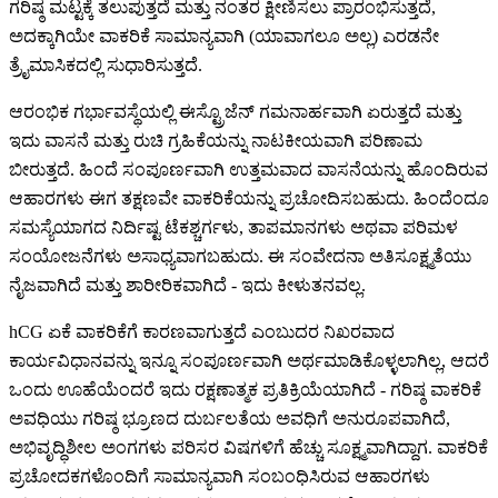
ಗರಿಷ್ಠ ಮಟ್ಟಕ್ಕೆ ತಲುಪುತ್ತದೆ ಮತ್ತು ನಂತರ ಕ್ಷೀಣಿಸಲು ಪ್ರಾರಂಭಿಸುತ್ತದೆ,
ಅದಕ್ಕಾಗಿಯೇ ವಾಕರಿಕೆ ಸಾಮಾನ್ಯವಾಗಿ (ಯಾವಾಗಲೂ ಅಲ್ಲ) ಎರಡನೇ
ತ್ರೈಮಾಸಿಕದಲ್ಲಿ ಸುಧಾರಿಸುತ್ತದೆ.
ಆರಂಭಿಕ ಗರ್ಭಾವಸ್ಥೆಯಲ್ಲಿ ಈಸ್ಟ್ರೊಜೆನ್ ಗಮನಾರ್ಹವಾಗಿ ಏರುತ್ತದೆ ಮತ್ತು
ಇದು ವಾಸನೆ ಮತ್ತು ರುಚಿ ಗ್ರಹಿಕೆಯನ್ನು ನಾಟಕೀಯವಾಗಿ ಪರಿಣಾಮ
ಬೀರುತ್ತದೆ. ಹಿಂದೆ ಸಂಪೂರ್ಣವಾಗಿ ಉತ್ತಮವಾದ ವಾಸನೆಯನ್ನು ಹೊಂದಿರುವ
ಆಹಾರಗಳು ಈಗ ತಕ್ಷಣವೇ ವಾಕರಿಕೆಯನ್ನು ಪ್ರಚೋದಿಸಬಹುದು. ಹಿಂದೆಂದೂ
ಸಮಸ್ಯೆಯಾಗದ ನಿರ್ದಿಷ್ಟ ಟೆಕಶ್ಚರ್ಗಳು, ತಾಪಮಾನಗಳು ಅಥವಾ ಪರಿಮಳ
ಸಂಯೋಜನೆಗಳು ಅಸಾಧ್ಯವಾಗಬಹುದು. ಈ ಸಂವೇದನಾ ಅತಿಸೂಕ್ಷ್ಮತೆಯು
ನೈಜವಾಗಿದೆ ಮತ್ತು ಶಾರೀರಿಕವಾಗಿದೆ - ಇದು ಕೀಳುತನವಲ್ಲ.
hCG ಏಕೆ ವಾಕರಿಕೆಗೆ ಕಾರಣವಾಗುತ್ತದೆ ಎಂಬುದರ ನಿಖರವಾದ
ಕಾರ್ಯವಿಧಾನವನ್ನು ಇನ್ನೂ ಸಂಪೂರ್ಣವಾಗಿ ಅರ್ಥಮಾಡಿಕೊಳ್ಳಲಾಗಿಲ್ಲ, ಆದರೆ
ಒಂದು ಊಹೆಯೆಂದರೆ ಇದು ರಕ್ಷಣಾತ್ಮಕ ಪ್ರತಿಕ್ರಿಯೆಯಾಗಿದೆ - ಗರಿಷ್ಠ ವಾಕರಿಕೆ
ಅವಧಿಯು ಗರಿಷ್ಠ ಭ್ರೂಣದ ದುರ್ಬಲತೆಯ ಅವಧಿಗೆ ಅನುರೂಪವಾಗಿದೆ,
ಅಭಿವೃದ್ಧಿಶೀಲ ಅಂಗಗಳು ಪರಿಸರ ವಿಷಗಳಿಗೆ ಹೆಚ್ಚು ಸೂಕ್ಷ್ಮವಾಗಿದ್ದಾಗ. ವಾಕರಿಕೆ
ಪ್ರಚೋದಕಗಳೊಂದಿಗೆ ಸಾಮಾನ್ಯವಾಗಿ ಸಂಬಂಧಿಸಿರುವ ಆಹಾರಗಳು