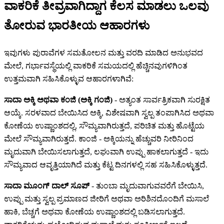
ವಾಕರಿಕೆ ತೀವ್ರವಾಗಿದ್ದಾಗ ಕೆಲಸ ಮಾಡಲು ಒಲವು
ತೋರುವ ಭಾರತೀಯ ಆಹಾರಗಳು
ಇವುಗಳು ಪುರಾವೆಗಳ ಸಮತೋಲನ ಮತ್ತು ವರದಿ ಮಾಡಿದ ಅನುಭವದ
ಮೇಲೆ, ಗರ್ಭಾವಸ್ಥೆಯಲ್ಲಿ ವಾಕರಿಕೆ ಸಮಯದಲ್ಲಿ ಹೆಚ್ಚಿನವುಗಳಿಗಿಂತ
ಉತ್ತಮವಾಗಿ ಸಹಿಸಿಕೊಳ್ಳುವ ಆಹಾರಗಳಾಗಿವೆ:
ಸಾದಾ ಅಕ್ಕಿ ಅಥವಾ ಕಂಜಿ (ಅಕ್ಕಿ ಗಂಜಿ)
- ಅತ್ಯಂತ ಸಾರ್ವತ್ರಿಕವಾಗಿ ಸುರಕ್ಷಿತ
ಆಯ್ಕೆ. ಸರಳವಾದ ಬೇಯಿಸಿದ ಅಕ್ಕಿ, ವಿಶೇಷವಾಗಿ ಸ್ವಲ್ಪ ತಂಪಾಗಿಸಿದ ಅಥವಾ
ಕೋಣೆಯ ಉಷ್ಣಾಂಶದಲ್ಲಿ, ಸೌಮ್ಯವಾಗಿರುತ್ತದೆ, ಪರಿಚಿತ ಮತ್ತು ಹೊಟ್ಟೆಯ
ಮೇಲೆ ಸೌಮ್ಯವಾಗಿರುತ್ತದೆ. ಕಾಂಜಿ - ಅಕ್ಕಿಯನ್ನು ಹೆಚ್ಚುವರಿ ನೀರಿನಿಂದ
ಮೃದುವಾಗಿ ಬೇಯಿಸಲಾಗುತ್ತದೆ, ಲಘುವಾಗಿ ಉಪ್ಪು ಹಾಕಲಾಗುತ್ತದೆ - ಇದು
ಸೌಮ್ಯವಾದ ಆವೃತ್ತಿಯಾಗಿದೆ ಮತ್ತು ಕೆಟ್ಟ ದಿನಗಳಲ್ಲಿ ಸಹ ಸಹಿಸಿಕೊಳ್ಳುತ್ತದೆ.
ಸಾದಾ ಮೂಂಗ್ ದಾಲ್ ಸೂಪ್
- ತುಂಬಾ ಮೃದುವಾಗುವವರೆಗೆ ಬೇಯಿಸಿ,
ಉಪ್ಪು ಮತ್ತು ಸ್ವಲ್ಪ ಪ್ರಮಾಣದ ಜೀರಿಗೆ ಅಥವಾ ಅರಿಶಿನದೊಂದಿಗೆ ಮಸಾಲೆ
ಹಾಕಿ, ಬೆಚ್ಚಗೆ ಅಥವಾ ಕೋಣೆಯ ಉಷ್ಣಾಂಶದಲ್ಲಿ ಬಡಿಸಲಾಗುತ್ತದೆ.