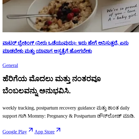
ವಾಟರ್ ಬ್ರೇಕಿಂಗ್ (ನೀರು ಒಡೆಯುವುದು): ಇದು ಹೇಗೆ ಅನಿಸುತ್ತದೆ, ಏನು
ಮಾಡಬೇಕು ಮತ್ತು ಯಾವಾಗ ಆಸ್ಪತ್ರೆಗೆ ಹೋಗಬೇಕು
General
ಹೆರಿಗೆಯ ಮೊದಲು ಮತ್ತು ನಂತರವೂ
ಬೆಂಬಲವನ್ನು ಅನುಭವಿಸಿ.
weekly tracking, postpartum recovery guidance ಮತ್ತು ಶಾಂತ daily
support ಗಾಗಿ Mommy: Pregnancy & Postpartum ಡೌನ್‌ಲೋಡ್ ಮಾಡಿ.
Google Play
App Store