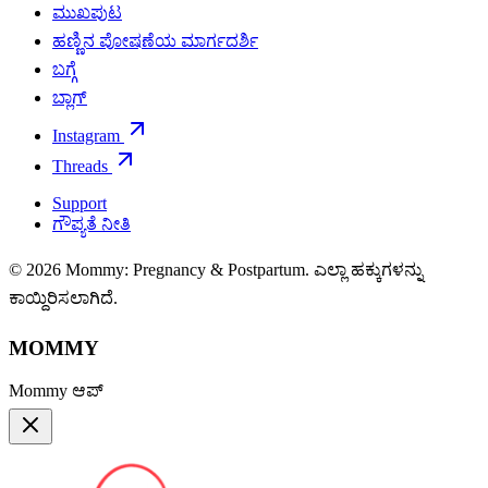
ಮುಖಪುಟ
ಹಣ್ಣಿನ ಪೋಷಣೆಯ ಮಾರ್ಗದರ್ಶಿ
ಬಗ್ಗೆ
ಬ್ಲಾಗ್
Instagram
Threads
Support
ಗೌಪ್ಯತೆ ನೀತಿ
© 2026 Mommy: Pregnancy & Postpartum. ಎಲ್ಲಾ ಹಕ್ಕುಗಳನ್ನು
ಕಾಯ್ದಿರಿಸಲಾಗಿದೆ.
MOMMY
Mommy ಆಪ್