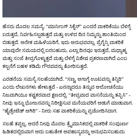
ಹೆಸರು ಮೊದಲ ಸಮಸ್ಯೆ. “ಮಾರ್ನಿಂಗ್ ಸಿಕ್ನೆಸ್” ಎಂದರೆ ವಾಕರಿಕೆಯು ಬೆಳಿಗ್ಗೆ
ಬರುತ್ತದೆ, ನಿರ್ವಹಿಸಲ್ಪಡುತ್ತದೆ ಮತ್ತು ಉಳಿದ ದಿನ ನಿಮ್ಮನ್ನು ಶಾಂತಿಯಿಂದ
ಬಿಡುತ್ತದೆ. ಅನೇಕ ಮಹಿಳೆಯರಿಗೆ, ಇದು ಅನುಭವವಲ್ಲ. ಪ್ರೆಗ್ನೆನ್ಸಿ ವಾಕರಿಕೆ
ಯಾವುದೇ ಸಮಯದಲ್ಲಿ ಬರಬಹುದು, ಎಲ್ಲಾ ದಿನವೂ ಇರುತ್ತದೆ, ಮಧ್ಯಾಹ್ನ
ಮತ್ತು ಸಂಜೆ ತೀವ್ರಗೊಳ್ಳುತ್ತದೆ ಮತ್ತು ಬೆಳಿಗ್ಗೆ ವಿಶೇಷ ಪ್ರಕರಣವಾಗಿದೆ ಎಂಬ
ಕಲ್ಪನೆಗೆ ಬಹಳ ಕಡಿಮೆ ಗೌರವವನ್ನು ತೋರಿಸುತ್ತದೆ.
ಎರಡನೆಯ ಸಮಸ್ಯೆ ಸಲಹೆಯಾಗಿದೆ. “ಸಣ್ಣ, ಆಗಾಗ್ಗೆ ಊಟವನ್ನು ತಿನ್ನಿರಿ”
ಎಂದು ಲೇಖನಗಳು ಹೇಳುತ್ತವೆ - ಏನನ್ನಾದರೂ ತಿನ್ನುವ ಆಲೋಚನೆಯು
ನಿಜವಾಗಿಯೂ ಕಷ್ಟಕರವಾದ ಕ್ಷಣದಲ್ಲಿ. “ತೀವ್ರವಾದ ವಾಸನೆಯನ್ನು ತಪ್ಪಿಸಿ” -
ನೀವು ಇನ್ನೂ ಭೋಜನವನ್ನು ನಿರೀಕ್ಷಿಸುವ ಮನೆಯವರಿಗೆ ಅಡುಗೆ ಮಾಡುವಾಗ.
“ಹೈಡ್ರೇಟೆಡ್ ಆಗಿರಿ” - ನೀರು ಸಹ ವಾಕರಿಕೆಯನ್ನು ಪ್ರಚೋದಿಸಿದಾಗ.
ಸಲಹೆ ತಪ್ಪಲ್ಲ. ಆದರೆ ನೀವು ಮೊದಲ ತ್ರೈಮಾಸಿಕದಲ್ಲಿ ವಾಕರಿಕೆ ಸಂಪೂರ್ಣ
ಹಿಡಿತದಲ್ಲಿರುವಾಗ ಅದು ಬಹುತೇಕ ಅಪಹಾಸ್ಯವನ್ನು ಅನುಭವಿಸಬಹುದು