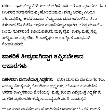
ರಸಂ
— ಇದು ಹೆಚ್ಚು ವೇರಿಯಬಲ್ ಆಗಿದೆ, ಏಕೆಂದರೆ ಸಾಂಪ್ರದಾಯಿಕ ರಸಂ
ಬಲವಾದ ಸುವಾಸನೆಯನ್ನು ಹೊಂದಬಹುದು ಮತ್ತು ಅದನ್ನು ಎಲ್ಲರೂ
ಸಹಿಸುವುದಿಲ್ಲ. ಆದರೆ ತುಂಬಾ ಸೌಮ್ಯವಾದ, ದುರ್ಬಲಗೊಳಿಸಿದ ರಸಂ -
ತೆಳುವಾದ ಟೊಮೆಟೊ ಅಥವಾ ಹುಣಸೆಹಣ್ಣು-ಆಧಾರಿತ, ಕನಿಷ್ಠ ಮಸಾಲೆ -
ಒಂದು ಸೂಪ್‌ನಂತೆ ಕುಡಿಯಬಹುದು ಮತ್ತು ದ್ರವ, ಉಪ್ಪು ಮತ್ತು ಸ್ವಲ್ಪ
ಪೌಷ್ಟಿಕಾಂಶವನ್ನು ಕಠಿಣ ದಿನದಲ್ಲಿ ಘನ ಆಹಾರಕ್ಕಿಂತ ಸುಲಭವಾಗಿ
ಸೇವಿಸಬಹುದು.
ವಾಕರಿಕೆ ತೀವ್ರವಾಗಿದ್ದಾಗ ತಪ್ಪಿಸಬೇಕಾದ
ಆಹಾರಗಳು
ಬಹಳವಾಗಿ ಮಸಾಲೆಯುಕ್ತ ಸಿದ್ಧತೆಗಳು
- ಭಾರೀ ಮಸಾಲಾ ಮೇಲೋಗರಗಳು,
ಸಾಕಷ್ಟು ಮೆಂತ್ಯವನ್ನು ಹೊಂದಿರುವ ಭಕ್ಷ್ಯಗಳು, ಕಟುವಾದ ಹುದುಗಿಸಿದ
ಅಥವಾ ಉಪ್ಪಿನಕಾಯಿ ಜೊತೆಯಲ್ಲಿ, ಮತ್ತು ತುಂಬಾ ಎಣ್ಣೆಯುಕ್ತ ಸಿದ್ಧತೆಗಳು
ವಾಕರಿಕೆ ಪ್ರಚೋದಕಗಳನ್ನು ಸಾಮಾನ್ಯವಾಗಿ ವರದಿ ಮಾಡುತ್ತವೆ.
** ಬಲವಾದ ವಾಸನೆಯನ್ನು ಹೊಂದಿರುವ ಆಹಾರಗಳು** - ಬಿಸಿ ಅಡುಗೆ