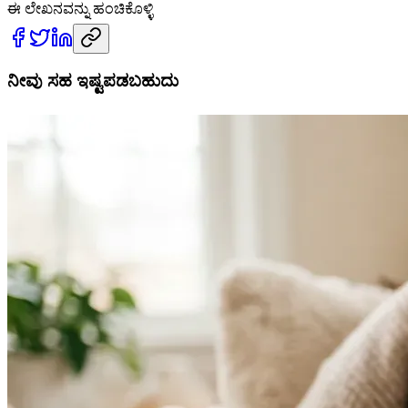
ಈ ಲೇಖನವನ್ನು ಹಂಚಿಕೊಳ್ಳಿ
ನೀವು ಸಹ ಇಷ್ಟಪಡಬಹುದು