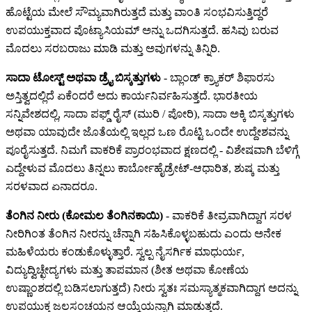
ಹೊಟ್ಟೆಯ ಮೇಲೆ ಸೌಮ್ಯವಾಗಿರುತ್ತದೆ ಮತ್ತು ವಾಂತಿ ಸಂಭವಿಸುತ್ತಿದ್ದರೆ
ಉಪಯುಕ್ತವಾದ ಪೊಟ್ಯಾಸಿಯಮ್ ಅನ್ನು ಒದಗಿಸುತ್ತದೆ. ಹಸಿವು ಬರುವ
ಮೊದಲು ಸರಬರಾಜು ಮಾಡಿ ಮತ್ತು ಅವುಗಳನ್ನು ತಿನ್ನಿರಿ.
ಸಾದಾ ಟೋಸ್ಟ್ ಅಥವಾ ಡ್ರೈ ಬಿಸ್ಕತ್ತುಗಳು
- ಬ್ಲಾಂಡ್ ಕ್ರ್ಯಾಕರ್ ಶಿಫಾರಸು
ಅಸ್ತಿತ್ವದಲ್ಲಿದೆ ಏಕೆಂದರೆ ಅದು ಕಾರ್ಯನಿರ್ವಹಿಸುತ್ತದೆ. ಭಾರತೀಯ
ಸನ್ನಿವೇಶದಲ್ಲಿ, ಸಾದಾ ಪಫ್ಡ್ ರೈಸ್ (ಮುರಿ / ಪೋರಿ), ಸಾದಾ ಅಕ್ಕಿ ಬಿಸ್ಕತ್ತುಗಳು
ಅಥವಾ ಯಾವುದೇ ಜೊತೆಯಲ್ಲಿ ಇಲ್ಲದ ಒಣ ರೊಟ್ಟಿ ಒಂದೇ ಉದ್ದೇಶವನ್ನು
ಪೂರೈಸುತ್ತದೆ. ನಿಮಗೆ ವಾಕರಿಕೆ ಪ್ರಾರಂಭವಾದ ಕ್ಷಣದಲ್ಲಿ - ವಿಶೇಷವಾಗಿ ಬೆಳಿಗ್ಗೆ
ಎದ್ದೇಳುವ ಮೊದಲು ತಿನ್ನಲು ಕಾರ್ಬೋಹೈಡ್ರೇಟ್-ಆಧಾರಿತ, ಶುಷ್ಕ ಮತ್ತು
ಸರಳವಾದ ಏನಾದರೂ.
ತೆಂಗಿನ ನೀರು (ಕೋಮಲ ತೆಂಗಿನಕಾಯಿ)
- ವಾಕರಿಕೆ ತೀವ್ರವಾಗಿದ್ದಾಗ ಸರಳ
ನೀರಿಗಿಂತ ತೆಂಗಿನ ನೀರನ್ನು ಚೆನ್ನಾಗಿ ಸಹಿಸಿಕೊಳ್ಳಬಹುದು ಎಂದು ಅನೇಕ
ಮಹಿಳೆಯರು ಕಂಡುಕೊಳ್ಳುತ್ತಾರೆ. ಸ್ವಲ್ಪ ನೈಸರ್ಗಿಕ ಮಾಧುರ್ಯ,
ವಿದ್ಯುದ್ವಿಚ್ಛೇದ್ಯಗಳು ಮತ್ತು ತಾಪಮಾನ (ಶೀತ ಅಥವಾ ಕೋಣೆಯ
ಉಷ್ಣಾಂಶದಲ್ಲಿ ಬಡಿಸಲಾಗುತ್ತದೆ) ನೀರು ಸ್ವತಃ ಸಮಸ್ಯಾತ್ಮಕವಾಗಿದ್ದಾಗ ಅದನ್ನು
ಉಪಯುಕ್ತ ಜಲಸಂಚಯನ ಆಯ್ಕೆಯನ್ನಾಗಿ ಮಾಡುತ್ತದೆ.