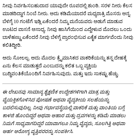
ನೀವು ನಿರ್ವಹಿಸಬಹುದಾದ ಯಾವುದೇ ರೂಪದಲ್ಲಿ ಶುಂಠಿ. ಸರಳ ನೀರು ಕೆಲಸ
ಮಾಡದಿದ್ದಾಗ ನಿಂಬೆ ನೀರು. ಅದು ಕಡಿಮೆಯಾದರೆ ಮಧ್ಯರಾತ್ರಿ ಮೊಸರು ಅನ್ನ.
ಬೆಳಿಗ್ಗೆ 10 ಗಂಟೆಗೆ ಇಡ್ಲಿ ಏಕೆಂದರೆ ನಿಮ್ಮ ಮನೆಯವರು ಅಡುಗೆ ಮಾಡುವ
ಊಟದ ವಾಸನೆ ಅಸಾಧ್ಯ. ನೀವು ಹಾಸಿಗೆಯಿಂದ ಎದ್ದೇಳುವ ಮೊದಲು ಒಂದು
ಬಾಳೆಹಣ್ಣು ಏಕೆಂದರೆ ನೀವು ಬೆಳಿಗ್ಗೆ ಪ್ರಾರಂಭಿಸುವ ಏಕೈಕ ಮಾರ್ಗವೆಂದು ನೀವು
ಕಲಿತಿದ್ದೀರಿ.
ಅದು ಸೋಲಲ್ಲ. ಅದು ಮೊದಲ ತ್ರೈಮಾಸಿಕದ ವಾಕರಿಕೆಯನ್ನು ತನ್ನ ದೇಹಕ್ಕೆ
ಏನು ಕೆಲಸ ಮಾಡುತ್ತದೆ ಎಂಬುದನ್ನು ಕಲಿತ ಒಬ್ಬ ವ್ಯಕ್ತಿಯ
ಬುದ್ಧಿವಂತಿಕೆಯೊಂದಿಗೆ ನಿರ್ವಹಿಸುವುದು. ಮತ್ತು ಇದು ಸಾಕಷ್ಟು ಹೆಚ್ಚು.
ಈ ಲೇಖನವು ಸಾಮಾನ್ಯ ಶೈಕ್ಷಣಿಕ ಉದ್ದೇಶಗಳಿಗಾಗಿ ಮಾತ್ರ ಮತ್ತು
ವೈಯಕ್ತಿಕಗೊಳಿಸಿದ ಪೋಷಣೆ ಅಥವಾ ವೈದ್ಯಕೀಯ ಸಲಹೆಯನ್ನು
ಬದಲಿಸುವುದಿಲ್ಲ. ನೀವು ಗರ್ಭಾವಸ್ಥೆಯಲ್ಲಿ ವಾಕರಿಕೆ ಮತ್ತು ವಾಂತಿಯ ಬಗ್ಗೆ
ಕಾಳಜಿ ಹೊಂದಿದ್ದರೆ ಅಥವಾ ಆಹಾರ ಮತ್ತು ದ್ರವಗಳನ್ನು ಕಡಿಮೆ ಮಾಡಲು
ನಿಮಗೆ ಸಾಧ್ಯವಾಗದಿದ್ದರೆ ಯಾವಾಗಲೂ ನಿಮ್ಮ ವೈದ್ಯರು, ಸೂಲಗಿತ್ತಿ ಅಥವಾ
ಅರ್ಹ ಆರೋಗ್ಯ ವೃತ್ತಿಪರರನ್ನು ಸಂಪರ್ಕಿಸಿ.