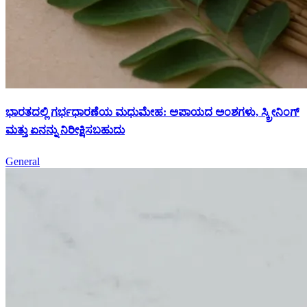
ಭಾರತದಲ್ಲಿ ಗರ್ಭಧಾರಣೆಯ ಮಧುಮೇಹ: ಅಪಾಯದ ಅಂಶಗಳು, ಸ್ಕ್ರೀನಿಂಗ್
ಮತ್ತು ಏನನ್ನು ನಿರೀಕ್ಷಿಸಬಹುದು
General