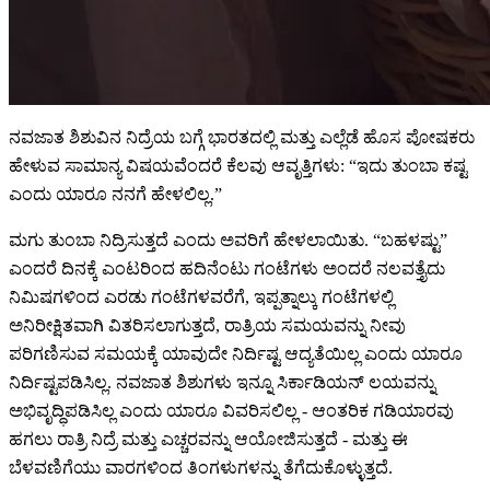
ನವಜಾತ ಶಿಶುವಿನ ನಿದ್ರೆಯ ಬಗ್ಗೆ ಭಾರತದಲ್ಲಿ ಮತ್ತು ಎಲ್ಲೆಡೆ ಹೊಸ ಪೋಷಕರು
ಹೇಳುವ ಸಾಮಾನ್ಯ ವಿಷಯವೆಂದರೆ ಕೆಲವು ಆವೃತ್ತಿಗಳು: “ಇದು ತುಂಬಾ ಕಷ್ಟ
ಎಂದು ಯಾರೂ ನನಗೆ ಹೇಳಲಿಲ್ಲ.”
ಮಗು ತುಂಬಾ ನಿದ್ರಿಸುತ್ತದೆ ಎಂದು ಅವರಿಗೆ ಹೇಳಲಾಯಿತು. “ಬಹಳಷ್ಟು”
ಎಂದರೆ ದಿನಕ್ಕೆ ಎಂಟರಿಂದ ಹದಿನೆಂಟು ಗಂಟೆಗಳು ಅಂದರೆ ನಲವತ್ತೈದು
ನಿಮಿಷಗಳಿಂದ ಎರಡು ಗಂಟೆಗಳವರೆಗೆ, ಇಪ್ಪತ್ನಾಲ್ಕು ಗಂಟೆಗಳಲ್ಲಿ
ಅನಿರೀಕ್ಷಿತವಾಗಿ ವಿತರಿಸಲಾಗುತ್ತದೆ, ರಾತ್ರಿಯ ಸಮಯವನ್ನು ನೀವು
ಪರಿಗಣಿಸುವ ಸಮಯಕ್ಕೆ ಯಾವುದೇ ನಿರ್ದಿಷ್ಟ ಆದ್ಯತೆಯಿಲ್ಲ ಎಂದು ಯಾರೂ
ನಿರ್ದಿಷ್ಟಪಡಿಸಿಲ್ಲ. ನವಜಾತ ಶಿಶುಗಳು ಇನ್ನೂ ಸಿರ್ಕಾಡಿಯನ್ ಲಯವನ್ನು
ಅಭಿವೃದ್ಧಿಪಡಿಸಿಲ್ಲ ಎಂದು ಯಾರೂ ವಿವರಿಸಲಿಲ್ಲ - ಆಂತರಿಕ ಗಡಿಯಾರವು
ಹಗಲು ರಾತ್ರಿ ನಿದ್ರೆ ಮತ್ತು ಎಚ್ಚರವನ್ನು ಆಯೋಜಿಸುತ್ತದೆ - ಮತ್ತು ಈ
ಬೆಳವಣಿಗೆಯು ವಾರಗಳಿಂದ ತಿಂಗಳುಗಳನ್ನು ತೆಗೆದುಕೊಳ್ಳುತ್ತದೆ.