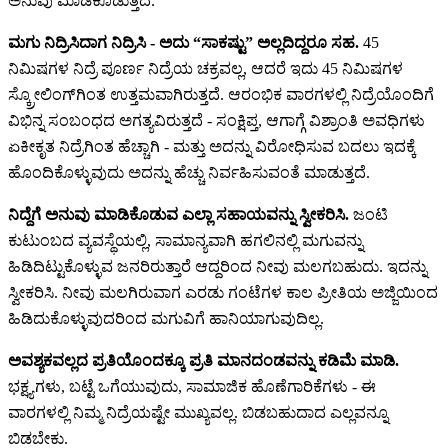
ಅನುವು ಮಾಡಿಕೊಡುತ್ತದೆ.
ಮಗು ನಿದ್ರಿಸಿದಾಗ ನಿದ್ರಿಸಿ - ಅದು “ಸಾಕಷ್ಟು” ಅಲ್ಲದಿದ್ದರೂ ಸಹ.
45
ನಿಮಿಷಗಳ ನಿದ್ರೆ ಪೂರ್ಣ ನಿದ್ರೆಯ ಚಕ್ರವಲ್ಲ, ಆದರೆ ಇದು 45 ನಿಮಿಷಗಳ
ಸ್ಕ್ರೋಲಿಂಗ್‌ಗಿಂತ ಉತ್ತಮವಾಗಿರುತ್ತದೆ. ಆರಂಭಿಕ ವಾರಗಳಲ್ಲಿ ನಿದ್ರೆಯೊಂದಿಗೆ
ವಿಭಿನ್ನ ಸಂಬಂಧದ ಅಗತ್ಯವಿರುತ್ತದೆ - ಸಂಕ್ಷಿಪ್ತ, ಆಗಾಗ್ಗೆ ವಿಶ್ರಾಂತಿ ಅವಧಿಗಳು
ಏಕೀಕೃತ ನಿದ್ರೆಗಿಂತ ಹೆಚ್ಚಾಗಿ - ಮತ್ತು ಅದನ್ನು ವಿರೋಧಿಸುವ ಬದಲು ಇದಕ್ಕೆ
ಹೊಂದಿಕೊಳ್ಳುವುದು ಅದನ್ನು ಹೆಚ್ಚು ನಿರ್ವಹಿಸುವಂತೆ ಮಾಡುತ್ತದೆ.
ನಿದ್ದೆಗೆ ಅನುವು ಮಾಡಿಕೊಡುವ ಎಲ್ಲಾ ಸಹಾಯವನ್ನು ಸ್ವೀಕರಿಸಿ.
ಜಂಟಿ
ಕುಟುಂಬದ ವ್ಯವಸ್ಥೆಯಲ್ಲಿ, ಸಾಮಾನ್ಯವಾಗಿ ಹಗಲಿನಲ್ಲಿ ಮಗುವನ್ನು
ಹಿಡಿದಿಟ್ಟುಕೊಳ್ಳುವ ಜನರಿರುತ್ತಾರೆ ಆದ್ದರಿಂದ ನೀವು ಮಲಗಬಹುದು. ಇದನ್ನು
ಸ್ವೀಕರಿಸಿ. ನೀವು ಮಲಗಿರುವಾಗ ಎರಡು ಗಂಟೆಗಳ ಕಾಲ ಪ್ರೀತಿಯ ಅಜ್ಜಿಯಿಂದ
ಹಿಡಿದುಕೊಳ್ಳುವುದರಿಂದ ಮಗುವಿಗೆ ಹಾನಿಯಾಗುವುದಿಲ್ಲ.
ಅವಶ್ಯಕವಲ್ಲದ ಪ್ರತಿಯೊಂದಕ್ಕೂ ಪ್ರತಿ ಮಾನದಂಡವನ್ನು ಕಡಿಮೆ ಮಾಡಿ.
ಭಕ್ಷ್ಯಗಳು, ಬಟ್ಟೆ ಒಗೆಯುವುದು, ಸಾಮಾಜಿಕ ಹೊಣೆಗಾರಿಕೆಗಳು - ಈ
ವಾರಗಳಲ್ಲಿ ನಿಮ್ಮ ನಿದ್ರೆಯಷ್ಟೇ ಮುಖ್ಯವಲ್ಲ. ಬಿಡಬಹುದಾದ ಎಲ್ಲವನ್ನೂ
ಬಿಡಬೇಕು.