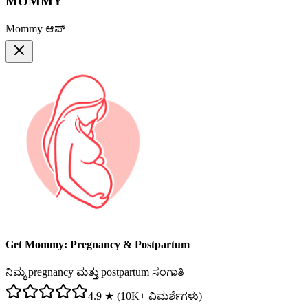
MOMMY
Mommy ಆಪ್
Get Mommy: Pregnancy & Postpartum
ನಿಮ್ಮ pregnancy ಮತ್ತು postpartum ಸಂಗಾತಿ
4.9 ★ (10K+ ವಿಮರ್ಶೆಗಳು)