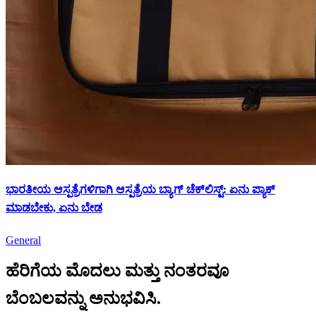
ಭಾರತೀಯ ಆಸ್ಪತ್ರೆಗಳಿಗಾಗಿ ಆಸ್ಪತ್ರೆಯ ಬ್ಯಾಗ್ ಚೆಕ್‌ಲಿಸ್ಟ್: ಏನು ಪ್ಯಾಕ್
ಮಾಡಬೇಕು, ಏನು ಬೇಡ
General
ಹೆರಿಗೆಯ ಮೊದಲು ಮತ್ತು ನಂತರವೂ
ಬೆಂಬಲವನ್ನು ಅನುಭವಿಸಿ.