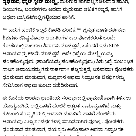
ದೃಢವಾದ, ಫ್ಲಾಟ್ ಸ್ಲೀಪ್ ಮೇಲ್ಮೈ.
ಮಲಗುವ ಜಾಗದಲ್ಲಿ ಸಡಿಲವಾದ ಹಾಸಿಗೆ,
ದಿಂಬುಗಳು, ಬಂಪರ್‌ಗಳು ಅಥವಾ ಮೃದುವಾದ ಆಟಿಕೆಗಳಿಲ್ಲದೆ, ಹಾಸಿಗೆ
ಅಥವಾ ಬಾಸ್ಸಿನೆಟ್‌ನಲ್ಲಿ ಗಟ್ಟಿಯಾದ ಹಾಸಿಗೆ.
** ಹಾಸಿಗೆ ಹಂಚಿಕೆ ಇಲ್ಲದೆ ಕೊಠಡಿ ಹಂಚಿಕೆ.** ಪ್ರಸ್ತುತ ಮಾರ್ಗದರ್ಶನವು
ಶಿಶುಗಳು ಕನಿಷ್ಠ ಮೊದಲ ಆರು ತಿಂಗಳ ಕಾಲ ಪೋಷಕರಂತೆ ಒಂದೇ
ಕೋಣೆಯಲ್ಲಿ ಮಲಗಲು ಶಿಫಾರಸು ಮಾಡುತ್ತದೆ, ಏಕೆಂದರೆ ಇದು SIDS
ಅಪಾಯವನ್ನು ಕಡಿಮೆ ಮಾಡುತ್ತದೆ. ಅದೇ ನಿದ್ರೆಯ ಮೇಲ್ಮೈಯನ್ನು
ಹಂಚಿಕೊಳ್ಳುವುದು (ಹಾಸಿಗೆಯನ್ನು ಹಂಚಿಕೊಳ್ಳುವುದು) ಶಿಶು ನಿದ್ರೆ-ಸಂಬಂಧಿತ
ಸಾವಿನ ಅಪಾಯವನ್ನು ಗಮನಾರ್ಹವಾಗಿ ಹೆಚ್ಚಿಸುತ್ತದೆ, ವಿಶೇಷವಾಗಿ ಪೋಷಕರು
ಧೂಮಪಾನ ಮಾಡುವಾಗ, ಮದ್ಯಪಾನ ಅಥವಾ ನಿದ್ರಾಜನಕ ಔಷಧಿಗಳನ್ನು
ಸೇವಿಸಿದಾಗ ಅಥವಾ ತುಂಬಾ ದಣಿದಿರುವಾಗ.
ಈ ಕೊನೆಯ ಅಂಶವು ಭಾರತೀಯ ಸಂದರ್ಭದಲ್ಲಿ ಪ್ರಾಮಾಣಿಕವಾಗಿ ತಿಳಿಸಲು
ಯೋಗ್ಯವಾಗಿದೆ, ಅಲ್ಲಿ ಹಾಸಿಗೆ ಹಂಚಿಕೆ ಅತ್ಯಂತ ಸಾಮಾನ್ಯವಾಗಿದೆ ಮತ್ತು
ಕುಟುಂಬ ಸಂಸ್ಕೃತಿಯಲ್ಲಿ ಆಳವಾಗಿ ಹುದುಗಿದೆ. ಹಾಸಿಗೆ ಹಂಚಿಕೆಯ
ಅಪಾಯವು ಎಲ್ಲಾ ಸಂದರ್ಭಗಳಲ್ಲಿ ಸಮಾನವಾಗಿರುವುದಿಲ್ಲ - ಪೋಷಕರು
ಧೂಮಪಾನ ಮಾಡುವಾಗ, ವಯಸ್ಕರು ಆಲ್ಕೊಹಾಲ್ ಅಥವಾ ನಿದ್ರಾಜನಕ