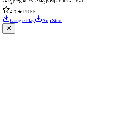
ನಿಮ್ಮ pregnancy ಮತ್ತು postpartum ಸಂಗಾತಿ
4.9 ★
FREE
Google Play
App Store