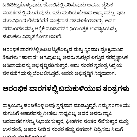
ಹಿಡಿದಿಟ್ಟುಕೊಳ್ಳುವುದು, ಜೋಲಿನಲ್ಲಿ ಧರಿಸುವುದು ಅಥವಾ ದೈಹಿಕ
ಸಂಪರ್ಕದಲ್ಲಿ ಮಲಗುವುದು. ಇದು ಮುರಿಯಬೇಕಾದ ಅಭ್ಯಾಸವಲ್ಲ. ಇದು
ಮಗುವಿನಿಂದ ಬೆಳವಣಿಗೆಗೆ ಸೂಕ್ತವಾದ ನಡವಳಿಕೆಯಾಗಿದ್ದು, ಅವರ
ನರಮಂಡಲವನ್ನು ಆರೈಕೆ ಮಾಡುವವರ ನಿಯಂತ್ರಕ ಉಪಸ್ಥಿತಿಯನ್ನು
ಹುಡುಕಲು ವಿನ್ಯಾಸಗೊಳಿಸಲಾಗಿದೆ.
ಆರಂಭಿಕ ವಾರಗಳಲ್ಲಿ ಹಿಡಿದಿಟ್ಟುಕೊಳ್ಳುವ ಮತ್ತು ಸ್ಥಿರವಾಗಿ ಪ್ರತಿಕ್ರಿಯಿಸಿದ
ಶಿಶುಗಳು “ಹಾಳಾದ” ಆಗುವುದಿಲ್ಲ. ಅವರು ಸುರಕ್ಷಿತ ಲಗತ್ತಿನ ನರವೈಜ್ಞಾನಿಕ
ಅಡಿಪಾಯವನ್ನು ಅಭಿವೃದ್ಧಿಪಡಿಸುತ್ತಾರೆ, ಅದು ನಂತರ ಸ್ವತಂತ್ರ ನಿದ್ರೆಯ
ಬೆಳವಣಿಗೆಯನ್ನು ಬೆಂಬಲಿಸುತ್ತದೆ, ಅವರು ಅಭಿವೃದ್ಧಿಗೆ ಸಿದ್ಧರಾದಾಗ.
ಆರಂಭಿಕ ವಾರಗಳಲ್ಲಿ ಬದುಕುಳಿಯುವ ತಂತ್ರಗಳು
ರಾತ್ರಿಯನ್ನು ಹಂಚಿಕೊಳ್ಳಿ ನೀವು ಸ್ತನ್ಯಪಾನ ಮಾಡುತ್ತಿದ್ದರೆ, ನಿಮ್ಮ ಸಂಗಾತಿಯು
ಮಗುವಿಗೆ ಆಹಾರವನ್ನು ನೀಡಲು ಸಾಧ್ಯವಿಲ್ಲ, ಆದರೆ ಅವರು ನ್ಯಾಪಿ
ಬದಲಾವಣೆಗಳನ್ನು ನಿಭಾಯಿಸುತ್ತಾರೆ, ಫೀಡ್‌ಗಳ ನಂತರ ನೆಲೆಸುತ್ತಾರೆ ಮತ್ತು
ಉಳಿದಂತೆ, ಆಹಾರ ನೀಡಿದ ನಂತರ ಹೆಚ್ಚು ವೇಗವಾಗಿ ನಿದ್ರಿಸಲು ನಿಮಗೆ