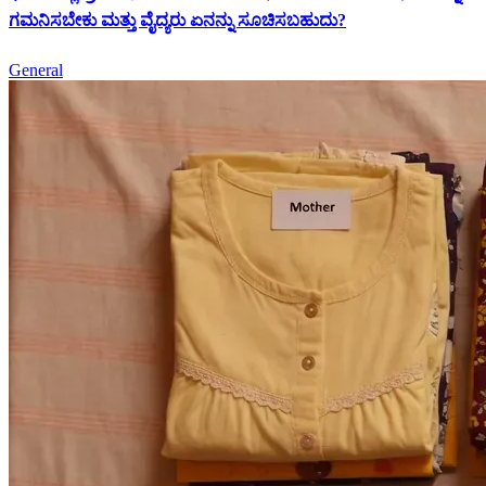
ಗಮನಿಸಬೇಕು ಮತ್ತು ವೈದ್ಯರು ಏನನ್ನು ಸೂಚಿಸಬಹುದು?
General