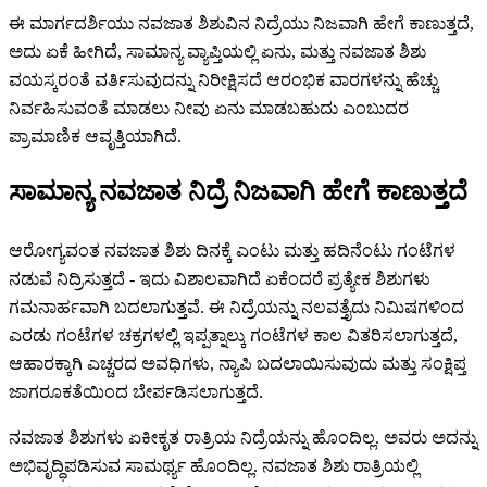
ಈ ಮಾರ್ಗದರ್ಶಿಯು ನವಜಾತ ಶಿಶುವಿನ ನಿದ್ರೆಯು ನಿಜವಾಗಿ ಹೇಗೆ ಕಾಣುತ್ತದೆ,
ಅದು ಏಕೆ ಹೀಗಿದೆ, ಸಾಮಾನ್ಯ ವ್ಯಾಪ್ತಿಯಲ್ಲಿ ಏನು, ಮತ್ತು ನವಜಾತ ಶಿಶು
ವಯಸ್ಕರಂತೆ ವರ್ತಿಸುವುದನ್ನು ನಿರೀಕ್ಷಿಸದೆ ಆರಂಭಿಕ ವಾರಗಳನ್ನು ಹೆಚ್ಚು
ನಿರ್ವಹಿಸುವಂತೆ ಮಾಡಲು ನೀವು ಏನು ಮಾಡಬಹುದು ಎಂಬುದರ
ಪ್ರಾಮಾಣಿಕ ಆವೃತ್ತಿಯಾಗಿದೆ.
ಸಾಮಾನ್ಯ ನವಜಾತ ನಿದ್ರೆ ನಿಜವಾಗಿ ಹೇಗೆ ಕಾಣುತ್ತದೆ
ಆರೋಗ್ಯವಂತ ನವಜಾತ ಶಿಶು ದಿನಕ್ಕೆ ಎಂಟು ಮತ್ತು ಹದಿನೆಂಟು ಗಂಟೆಗಳ
ನಡುವೆ ನಿದ್ರಿಸುತ್ತದೆ - ಇದು ವಿಶಾಲವಾಗಿದೆ ಏಕೆಂದರೆ ಪ್ರತ್ಯೇಕ ಶಿಶುಗಳು
ಗಮನಾರ್ಹವಾಗಿ ಬದಲಾಗುತ್ತವೆ. ಈ ನಿದ್ರೆಯನ್ನು ನಲವತ್ತೈದು ನಿಮಿಷಗಳಿಂದ
ಎರಡು ಗಂಟೆಗಳ ಚಕ್ರಗಳಲ್ಲಿ ಇಪ್ಪತ್ನಾಲ್ಕು ಗಂಟೆಗಳ ಕಾಲ ವಿತರಿಸಲಾಗುತ್ತದೆ,
ಆಹಾರಕ್ಕಾಗಿ ಎಚ್ಚರದ ಅವಧಿಗಳು, ನ್ಯಾಪಿ ಬದಲಾಯಿಸುವುದು ಮತ್ತು ಸಂಕ್ಷಿಪ್ತ
ಜಾಗರೂಕತೆಯಿಂದ ಬೇರ್ಪಡಿಸಲಾಗುತ್ತದೆ.
ನವಜಾತ ಶಿಶುಗಳು ಏಕೀಕೃತ ರಾತ್ರಿಯ ನಿದ್ರೆಯನ್ನು ಹೊಂದಿಲ್ಲ. ಅವರು ಅದನ್ನು
ಅಭಿವೃದ್ಧಿಪಡಿಸುವ ಸಾಮರ್ಥ್ಯ ಹೊಂದಿಲ್ಲ. ನವಜಾತ ಶಿಶು ರಾತ್ರಿಯಲ್ಲಿ