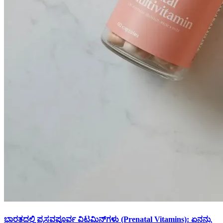
ಭಾರತದಲ್ಲಿ ಪ್ರಸವಪೂರ್ವ ವಿಟಮಿನ್‌ಗಳು (Prenatal Vitamins): ಏನನ್ನು