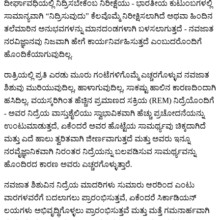
ದೀರ್ಘಾವಧಿಯಲ್ಲಿ ನಿದ್ರಿಸಬೇಕೆಂಬ ನಿರೀಕ್ಷೆಯು - ಭಾರತೀಯ ಕುಟುಂಬಗಳಲ್ಲಿ
ಸಾಮಾನ್ಯವಾಗಿ “ನಿದ್ರಿಸುವುದು” ಕೆಲವೊಮ್ಮೆ ನಿರೀಕ್ಷಿಸಲಾಗಿದೆ ಅಥವಾ ಹಿಂದಿನ
ತಲೆಮಾರಿನ ಅನುಭವಗಳನ್ನು ಮಾನದಂಡಗಳಾಗಿ ಬಳಸಲಾಗುತ್ತದೆ - ನವಜಾತ
ನರವಿಜ್ಞಾನವು ನಿಜವಾಗಿ ಹೇಗೆ ಕಾರ್ಯನಿರ್ವಹಿಸುತ್ತದೆ ಎಂಬುದರೊಂದಿಗೆ
ಹೊಂದಿಕೆಯಾಗುವುದಿಲ್ಲ.
ರಾತ್ರಿಯಲ್ಲಿ ಪ್ರತಿ ಎರಡು ಮೂರು ಗಂಟೆಗಳಿಗೊಮ್ಮೆ ಎಚ್ಚರಗೊಳ್ಳುವ ನವಜಾತ
ಶಿಶುವು ಮುರಿಯುವುದಿಲ್ಲ, ಹಾಳಾಗುವುದಿಲ್ಲ, ಸಾಕಷ್ಟು ಹಾಲಿನ ಕಾರಣದಿಂದಾಗಿ
ಹಸಿದಿಲ್ಲ. ವಯಸ್ಕರಿಗಿಂತ ಹೆಚ್ಚಿನ ಪ್ರಮಾಣದ ಸಕ್ರಿಯ (REM) ನಿದ್ರೆಯೊಂದಿಗೆ
- ಅವರ ನಿದ್ರೆಯ ವಾಸ್ತುಶೈಲಿಯು ಸ್ವಾಭಾವಿಕವಾಗಿ ಹೆಚ್ಚು ಪ್ರಚೋದನೆಯನ್ನು
ಉಂಟುಮಾಡುತ್ತದೆ, ಏಕೆಂದರೆ ಅವರ ಹೊಟ್ಟೆಯ ಸಾಮರ್ಥ್ಯವು ಚಿಕ್ಕದಾಗಿದೆ
ಮತ್ತು ಎದೆ ಹಾಲು ತ್ವರಿತವಾಗಿ ಜೀರ್ಣವಾಗುತ್ತದೆ ಮತ್ತು ಅವರು ಇನ್ನೂ
ನರವೈಜ್ಞಾನಿಕವಾಗಿ ನಿರಂತರ ನಿದ್ರೆಯನ್ನು ಬಲಪಡಿಸುವ ಸಾಮರ್ಥ್ಯವನ್ನು
ಹೊಂದಿರದ ಕಾರಣ ಅವರು ಎಚ್ಚರಗೊಳ್ಳುತ್ತಾರೆ.
ನವಜಾತ ಶಿಶುವಿನ ನಿದ್ರೆಯ ಮಾದರಿಗಳು ಸುಮಾರು ಆರರಿಂದ ಎಂಟು
ವಾರಗಳವರೆಗೆ ಬದಲಾಗಲು ಪ್ರಾರಂಭಿಸುತ್ತವೆ, ಏಕೆಂದರೆ ಸಿರ್ಕಾಡಿಯನ್
ಲಯಗಳು ಅಭಿವೃದ್ಧಿಗೊಳ್ಳಲು ಪ್ರಾರಂಭಿಸುತ್ತವೆ ಮತ್ತು ಮತ್ತೆ ಗಮನಾರ್ಹವಾಗಿ