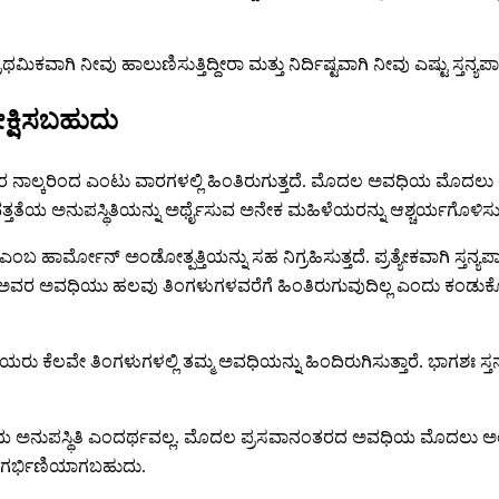
ಮಿಕವಾಗಿ ನೀವು ಹಾಲುಣಿಸುತ್ತಿದ್ದೀರಾ ಮತ್ತು ನಿರ್ದಿಷ್ಟವಾಗಿ ನೀವು ಎಷ್ಟು ಸ್ತನ್
ಕ್ಷಿಸಬಹುದು
ನಾಲ್ಕರಿಂದ ಎಂಟು ವಾರಗಳಲ್ಲಿ ಹಿಂತಿರುಗುತ್ತದೆ. ಮೊದಲ ಅವಧಿಯ ಮೊದಲು ಅ
ತೆಯ ಅನುಪಸ್ಥಿತಿಯನ್ನು ಅರ್ಥೈಸುವ ಅನೇಕ ಮಹಿಳೆಯರನ್ನು ಆಶ್ಚರ್ಯಗೊಳಿಸುತ್
ನ್ ಎಂಬ ಹಾರ್ಮೋನ್ ಅಂಡೋತ್ಪತ್ತಿಯನ್ನು ಸಹ ನಿಗ್ರಹಿಸುತ್ತದೆ. ಪ್ರತ್ಯೇಕವಾಗಿ ಸ
ೆ ಅವರ ಅವಧಿಯು ಹಲವು ತಿಂಗಳುಗಳವರೆಗೆ ಹಿಂತಿರುಗುವುದಿಲ್ಲ ಎಂದು ಕಂಡುಕೊಳ್ಳ
ಿಳೆಯರು ಕೆಲವೇ ತಿಂಗಳುಗಳಲ್ಲಿ ತಮ್ಮ ಅವಧಿಯನ್ನು ಹಿಂದಿರುಗಿಸುತ್ತಾರೆ. ಭಾಗಶ
ಅನುಪಸ್ಥಿತಿ ಎಂದರ್ಥವಲ್ಲ. ಮೊದಲ ಪ್ರಸವಾನಂತರದ ಅವಧಿಯ ಮೊದಲು ಅಂಡೋತ್ಪತ
ು ಗರ್ಭಿಣಿಯಾಗಬಹುದು.