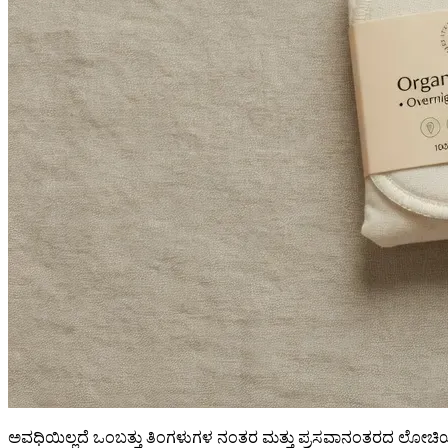
ಅವಧಿಯಿಲ್ಲದೆ ಒಂಬತ್ತು ತಿಂಗಳುಗಳ ನಂತರ ಮತ್ತು ಪ್ರಸವಾನಂತರದ ಲೋಚಿಯಾ