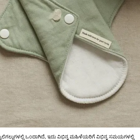
ುಗಳಲ್ಲಿ ಒಂದಾಗಿದೆ, ಇದು ವಿಭಿನ್ನ ಮಹಿಳೆಯರಿಗೆ ವಿಭಿನ್ನ ಸಮಯಗಳಲ್ಲಿ