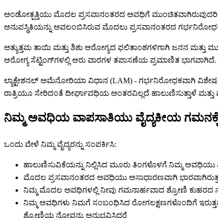
ಅಂಡೋತ್ಪತ್ತಿಯು ಮೊದಲ ಪ್ರಸವಾನಂತರದ ಅವಧಿಗೆ ಮುಂಚಿತವಾಗಿರುವುದರಿಂದ 
ಅನುಪಸ್ಥಿತಿಯನ್ನು ಅವಲಂಬಿಸಿರುವ ಮೊದಲು ಪ್ರಸವಾನಂತರದ ಗರ್ಭನಿರೋಧಕವನ್ನು
ಅತ್ಯುತ್ತಮ ತಾಯಿ ಮತ್ತು ಶಿಶು ಆರೋಗ್ಯದ ಫಲಿತಾಂಶಗಳಿಗಾಗಿ ಜನನ ಮತ್ತು 
ಆರೋಗ್ಯ ಸೆಟ್ಟಿಂಗ್‌ಗಳಲ್ಲಿ ಆರು ವಾರಗಳ ತಪಾಸಣೆಯ ಪ್ರಮಾಣಿತ ಭಾಗವಾಗಿದೆ. ಎತ್ತ
ಲ್ಯಾಕ್ಟೇಶನಲ್ ಅಮೆನೋರಿಯಾ ವಿಧಾನ (LAM) - ಗರ್ಭನಿರೋಧಕವಾಗಿ ವಿಶೇಷ 
ರಾತ್ರಿಯೂ ಸೇರಿದಂತೆ ದೀರ್ಘಾವಧಿಯ ಅಂತರವಿಲ್ಲದೆ ಹಾಲುಣಿಸುತ್ತಾಳೆ ಮತ್ತು ಮ
ನಿಮ್ಮ ಅವಧಿಯ ವಾಪಸಾತಿಯು ವೈದ್ಯಕೀಯ ಗಮನಕ್ಕ
ಒಂದು ವೇಳೆ ನಿಮ್ಮ ವೈದ್ಯರನ್ನು ಸಂಪರ್ಕಿಸಿ:
ಹಾಲುಣಿಸುವಿಕೆಯನ್ನು ನಿಲ್ಲಿಸಿದ ಮೂರು ತಿಂಗಳೊಳಗೆ ನಿಮ್ಮ ಅವಧಿಯು ಹ
ಮೊದಲ ಪ್ರಸವಾನಂತರದ ಅವಧಿಯು ಅಸಾಧಾರಣವಾಗಿ ಭಾರವಾಗಿರುತ್ತದೆ - ಪ್
ನಿಮ್ಮ ಮೊದಲ ಅವಧಿಗಳಲ್ಲಿ ನೀವು ಗಮನಾರ್ಹವಾದ ಶ್ರೋಣಿ ಕುಹರದ ನ
ನಿಮ್ಮ ಅವಧಿಗಳು ನಿಮಗೆ ಸಂಬಂಧಿಸಿದ ರೋಗಲಕ್ಷಣಗಳೊಂದಿಗೆ ಇರುತ್ತವೆ
ಶ್ರೋಣಿಯ ನೋವನ್ನು ಅನುಭವಿಸಿದರೆ