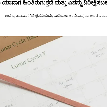
ವಾಗ ಹಿಂತಿರುಗುತ್ತದೆ ಮತ್ತು ಏನನ್ನು ನಿರೀಕ್ಷಿಸಬ
ರ್ಶಿ — ಅದನ್ನು ಯಾವಾಗ ನಿರೀಕ್ಷಿಸಬಹುದು, ಎದೆಹಾಲು ಉಣಿಸುವುದು ಅದರ ಸಮ