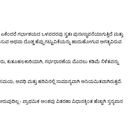
ಕೆಂದರೆ ಗರ್ಭಾಶಯದ ಒಳಪದರವು ಸ್ವತಃ ಪುನಃಸ್ಥಾಪನೆಯಾಗುತ್ತಿದೆ ಮತ್ತು
ಯಿಸುವ ಅಥವಾ ದೊಡ್ಡ ಹೆಪ್ಪುಗಟ್ಟುವಿಕೆಯನ್ನು ಹಾದುಹೋಗುವ ಅಗತ್ಯವಿರುವ
ತರರು, ಕುತೂಹಲಕಾರಿಯಾಗಿ, ಗರ್ಭಧಾರಣೆಯ ಮೊದಲು ಕಡಿಮೆ ಸೆಳೆತವನ್ನು
ಮಯ, ಅವಧಿ ಮತ್ತು ಹರಿವಿನಲ್ಲಿ ಸಾಮಾನ್ಯವಾಗಿ ಅನಿಯಮಿತವಾಗಿರುತ್ತವೆ.
ಲ್ಲ - ಪ್ರಾಥಮಿಕ ಅಂಶವು ವಿತರಣಾ ವಿಧಾನಕ್ಕಿಂತ ಹೆಚ್ಚಾಗಿ ಸ್ತನ್ಯಪಾನ