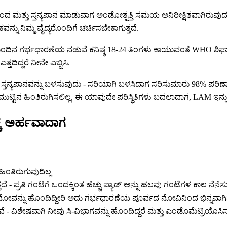
ಮತ್ತು ಸ್ತನ್ಯಪಾನ ಮಾಡುವಾಗ ಅಂಡೋತ್ಪತ್ತಿ ಸಮಯ ಅನಿರೀಕ್ಷಿತವಾಗಿರುವುದರ
 ನಿಮ್ಮ ವೈದ್ಯರೊಂದಿಗೆ ಚರ್ಚಿಸಬೇಕಾಗುತ್ತದೆ.
ಮುಂದಿನ ಗರ್ಭಧಾರಣೆಯ ನಡುವೆ ಕನಿಷ್ಠ 18-24 ತಿಂಗಳು ಕಾಯುವಂತೆ WHO ಶಿಫಾ
ದಿದ್ದರೆ ನೀನೇ ಎಬ್ಬಿಸಿ.
ಸ್ತನ್ಯಪಾನವನ್ನು ಬಳಸುವುದು - ಸರಿಯಾಗಿ ಬಳಸಿದಾಗ ಸರಿಸುಮಾರು 98% ಪರಿ
ುಟ್ಟಿನ ಹಿಂತಿರುಗಿಸಲಿಲ್ಲ. ಈ ಯಾವುದೇ ಪರಿಸ್ಥಿತಿಗಳು ಬದಲಾದಾಗ, LAM ಇನ್ನು 
ೆ ಅರ್ಹವಾದಾಗ
ಿಂತಿರುಗುವುದಿಲ್ಲ
ರತಿ ಗಂಟೆಗೆ ಒಂದಕ್ಕಿಂತ ಹೆಚ್ಚು ಪ್ಯಾಡ್ ಅನ್ನು ಹಲವು ಗಂಟೆಗಳ ಕಾಲ ನೆನೆಸ
ೋವನ್ನು ಹೊಂದಿದ್ದೀರಿ ಅದು ಗರ್ಭಧಾರಣೆಯ ಪೂರ್ವದ ನೋವಿನಿಂದ ಭಿನ್ನವಾಗಿ
 - ವಿಶೇಷವಾಗಿ ನೀವು ಸಿ-ವಿಭಾಗವನ್ನು ಹೊಂದಿದ್ದರೆ ಮತ್ತು ಎಂಡೊಮೆಟ್ರಿಯೊಸ