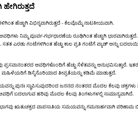
ೇಗಿರುತ್ತದೆ
ೆಚ್ಚಾಗಿ ವಿಭಿನ್ನವಾಗಿರುತ್ತದೆ - ಕೆಲವೊಮ್ಮೆ ನಾಟಕೀಯವಾಗಿ.
ು ನಿಮ್ಮ ಪೂರ್ವ-ಗರ್ಭಧಾರಣೆಯ ರೂಢಿಗಿಂತ ಹೆಚ್ಚಾಗಿ ಭಾರವಾಗಿರುತ್ತದೆ. ಏ
ಸತತ ಎರಡು ಗಂಟೆಗಳಿಗಿಂತ ಹೆಚ್ಚು ಕಾಲ ಪ್ರತಿ ಗಂಟೆಗೆ ಪ್ಯಾಡ್ ಅನ್ನು ಬದಲಾ
್ರಸವಾನಂತರದ ಅವಧಿಗಳೊಂದಿಗೆ ಹೆಚ್ಚು ಸೆಳೆತವನ್ನು ಅನುಭವಿಸುತ್ತಾರೆ. ಇ
ಹಿಳೆಯರಿಗೆ ಡಿಸ್ಮೆನೊರಿಯಾದ ತೀವ್ರತೆಯನ್ನು ಕಡಿಮೆ ಮಾಡುತ್ತದೆ.
ಲಯವನ್ನು ಪುನಃ ಸ್ಥಾಪಿಸುವುದರಿಂದ ಜನನದ ನಂತರದ ಮೊದಲ ಕೆಲವು ಚಕ್ರಗಳು ಸ
ಅವಧಿಗೆ ಬದಲಾಗುವ ಹರಿವು ಮೊದಲ ಕೆಲವು ತಿಂಗಳುಗಳಲ್ಲಿ ಸಾಮಾನ್ಯವಾಗಿದೆ.
ಿಭಾಗವು ಋತುಚಕ್ರದ ವಾಪಸಾತಿಯ ಸಮಯವನ್ನು ಗಮನಾರ್ಹವಾಗಿ ಪರಿಣಾಮ ಬೀರುವುದಿ