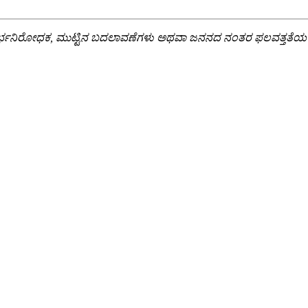
ಭನಿರೋಧಕ, ಮುಟ್ಟಿನ ಬದಲಾವಣೆಗಳು ಅಥವಾ ಜನನದ ನಂತರ ಫಲವತ್ತತೆಯ ಬಗ್ಗೆ ಪ್ರಶ್ನ