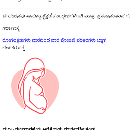
ಈ ಲೇಖನವು ಸಾಮಾನ್ಯ ಶೈಕ್ಷಣಿಕ ಉದ್ದೇಶಗಳಿಗಾಗಿ ಮಾತ್ರ. ಪ್ರಸವಾನಂತರದ ಗರ್
ಗರ್ಭಾವಸ್ಥೆ
ರೋಗಲಕ್ಷಣಗಳು
ವಾರದಿಂದ ವಾರ
ಪೋಷಣೆ
ಪರಿಕರಗಳು
ಬ್ಲಾಗ್
ಲೇಖಕರ ಬಗ್ಗೆ
ಮಮ್ಮಿ: ಗರ್ಭಧಾರಣೆಯ ಆರೈಕೆ ಮತ್ತು ಮಾರ್ಗದರ್ಶಿ ತಂಡ