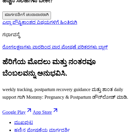
ಹೆಚ್ಚಿನ ಸಲಹೆಗಳು ಬೇಕೇ?
ಮಾರ್ಗದರ್ಶಿಗೆ ಚಂದಾದಾರರಾಗಿ
ಎಲ್ಲಾ ಪೌಷ್ಟಿಕಾಂಶದ ವಿಷಯಗಳಿಗೆ ಹಿಂತಿರುಗಿ
ಗರ್ಭಾವಸ್ಥೆ
ರೋಗಲಕ್ಷಣಗಳು
ವಾರದಿಂದ ವಾರ
ಪೋಷಣೆ
ಪರಿಕರಗಳು
ಬ್ಲಾಗ್
ಹೆರಿಗೆಯ ಮೊದಲು ಮತ್ತು ನಂತರವೂ
ಬೆಂಬಲವನ್ನು ಅನುಭವಿಸಿ.
weekly tracking, postpartum recovery guidance ಮತ್ತು ಶಾಂತ daily
support ಗಾಗಿ Mommy: Pregnancy & Postpartum ಡೌನ್‌ಲೋಡ್ ಮಾಡಿ.
Google Play
App Store
ಮುಖಪುಟ
ಹಣ್ಣಿನ ಪೋಷಣೆಯ ಮಾರ್ಗದರ್ಶಿ