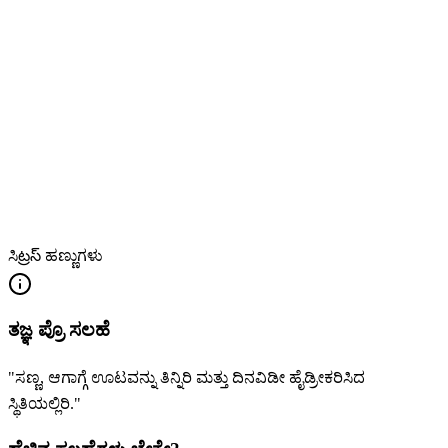
ಸಿట్రస్ ಹಣ್ಣುಗಳು
ತಜ್ಞ ಪ್ರೊ ಸಲಹೆ
"ಸಣ್ಣ, ಆಗಾಗ್ಗೆ ಊಟವನ್ನು ತಿನ್ನಿರಿ ಮತ್ತು ದಿನವಿಡೀ ಹೈಡ್ರೀಕರಿಸಿದ
ಸ್ಥಿತಿಯಲ್ಲಿರಿ."