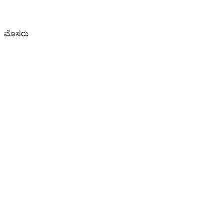
ಮೊಸರು