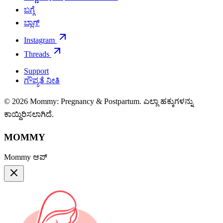
ಬಗ್ಗೆ
ಬ್ಲಾಗ್
Instagram
Threads
Support
ಗೌಪ್ಯತೆ ನೀತಿ
© 2026 Mommy: Pregnancy & Postpartum. ಎಲ್ಲಾ ಹಕ್ಕುಗಳನ್ನು
ಕಾಯ್ದಿರಿಸಲಾಗಿದೆ.
MOMMY
Mommy ಆಪ್