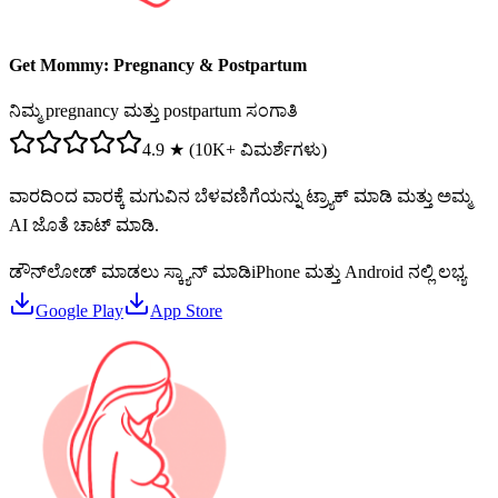
Get Mommy: Pregnancy & Postpartum
ನಿಮ್ಮ pregnancy ಮತ್ತು postpartum ಸಂಗಾತಿ
4.9 ★ (10K+ ವಿಮರ್ಶೆಗಳು)
ವಾರದಿಂದ ವಾರಕ್ಕೆ ಮಗುವಿನ ಬೆಳವಣಿಗೆಯನ್ನು ಟ್ರ್ಯಾಕ್ ಮಾಡಿ ಮತ್ತು ಅಮ್ಮ
AI ಜೊತೆ ಚಾಟ್ ಮಾಡಿ.
ಡೌನ್‌ಲೋಡ್ ಮಾಡಲು ಸ್ಕ್ಯಾನ್ ಮಾಡಿ
iPhone ಮತ್ತು Android ನಲ್ಲಿ ಲಭ್ಯ
Google Play
App Store