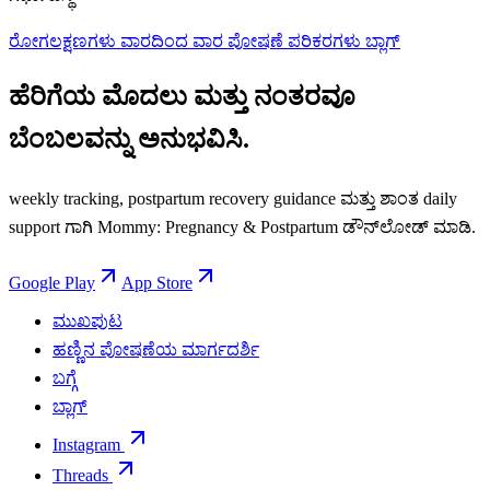
ರೋಗಲಕ್ಷಣಗಳು
ವಾರದಿಂದ ವಾರ
ಪೋಷಣೆ
ಪರಿಕರಗಳು
ಬ್ಲಾಗ್
ಹೆರಿಗೆಯ ಮೊದಲು ಮತ್ತು ನಂತರವೂ
ಬೆಂಬಲವನ್ನು ಅನುಭವಿಸಿ.
weekly tracking, postpartum recovery guidance ಮತ್ತು ಶಾಂತ daily
support ಗಾಗಿ Mommy: Pregnancy & Postpartum ಡೌನ್‌ಲೋಡ್ ಮಾಡಿ.
Google Play
App Store
ಮುಖಪುಟ
ಹಣ್ಣಿನ ಪೋಷಣೆಯ ಮಾರ್ಗದರ್ಶಿ
ಬಗ್ಗೆ
ಬ್ಲಾಗ್
Instagram
Threads