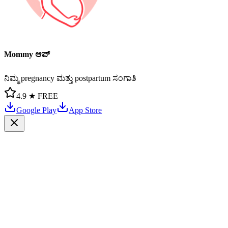
Mommy ಆಪ್
ನಿಮ್ಮ pregnancy ಮತ್ತು postpartum ಸಂಗಾತಿ
4.9 ★
FREE
Google Play
App Store