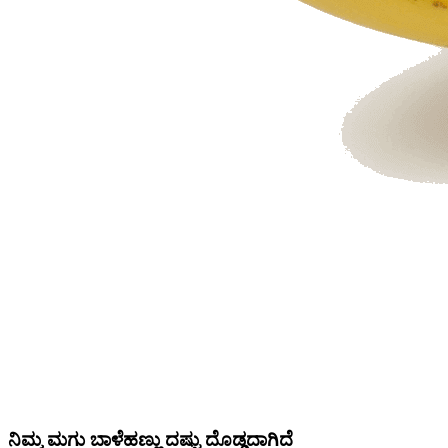
ನಿಮ್ಮ ಮಗು ಬಾಳೆಹಣ್ಣು ದಷ್ಟು ದೊಡ್ಡದಾಗಿದೆ