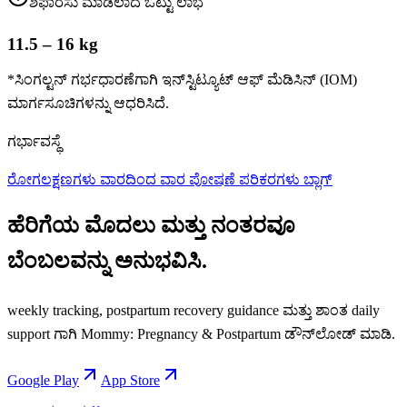
ಶಿಫಾರಸು ಮಾಡಲಾದ ಒಟ್ಟು ಲಾಭ
11.5 – 16 kg
*ಸಿಂಗಲ್ಟನ್ ಗರ್ಭಧಾರಣೆಗಾಗಿ ಇನ್‌ಸ್ಟಿಟ್ಯೂಟ್ ಆಫ್ ಮೆಡಿಸಿನ್ (IOM)
ಮಾರ್ಗಸೂಚಿಗಳನ್ನು ಆಧರಿಸಿದೆ.
ಗರ್ಭಾವಸ್ಥೆ
ರೋಗಲಕ್ಷಣಗಳು
ವಾರದಿಂದ ವಾರ
ಪೋಷಣೆ
ಪರಿಕರಗಳು
ಬ್ಲಾಗ್
ಹೆರಿಗೆಯ ಮೊದಲು ಮತ್ತು ನಂತರವೂ
ಬೆಂಬಲವನ್ನು ಅನುಭವಿಸಿ.
weekly tracking, postpartum recovery guidance ಮತ್ತು ಶಾಂತ daily
support ಗಾಗಿ Mommy: Pregnancy & Postpartum ಡೌನ್‌ಲೋಡ್ ಮಾಡಿ.
Google Play
App Store