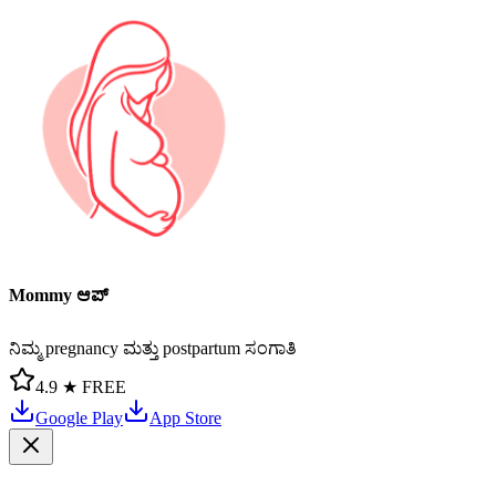
Mommy ಆಪ್
ನಿಮ್ಮ pregnancy ಮತ್ತು postpartum ಸಂಗಾತಿ
4.9 ★
FREE
Google Play
App Store