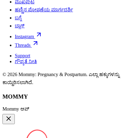
ಮುಖಪುಟ
ಹಣ್ಣಿನ ಪೋಷಣೆಯ ಮಾರ್ಗದರ್ಶಿ
ಬಗ್ಗೆ
ಬ್ಲಾಗ್
Instagram
Threads
Support
ಗೌಪ್ಯತೆ ನೀತಿ
© 2026 Mommy: Pregnancy & Postpartum. ಎಲ್ಲಾ ಹಕ್ಕುಗಳನ್ನು
ಕಾಯ್ದಿರಿಸಲಾಗಿದೆ.
MOMMY
Mommy ಆಪ್