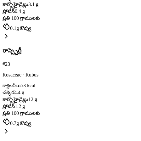
కార్బోహైడ్రేట్లు
3.1
g
ప్రోటీన్
0.4
g
ప్రతి 100 గ్రాములకు
0.1
g
కొవ్వు
రాస్ప్బెర్రీ
#
23
Rosaceae
·
Rubus
క్యాలరీలు
53
kcal
చక్కెర
4.4
g
కార్బోహైడ్రేట్లు
12
g
ప్రోటీన్
1.2
g
ప్రతి 100 గ్రాములకు
0.7
g
కొవ్వు