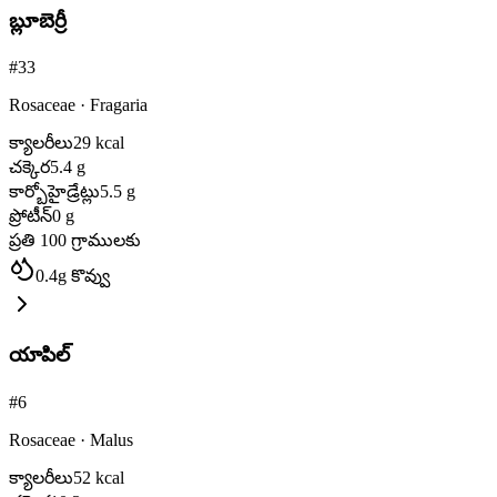
బ్లూబెర్రీ
#
33
Rosaceae
·
Fragaria
క్యాలరీలు
29
kcal
చక్కెర
5.4
g
కార్బోహైడ్రేట్లు
5.5
g
ప్రోటీన్
0
g
ప్రతి 100 గ్రాములకు
0.4
g
కొవ్వు
యాపిల్
#
6
Rosaceae
·
Malus
క్యాలరీలు
52
kcal