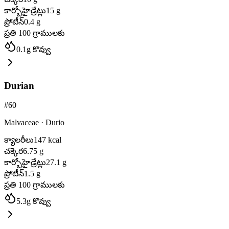
కార్బోహైడ్రేట్లు
15
g
ప్రోటీన్
0.4
g
ప్రతి 100 గ్రాములకు
0.1
g
కొవ్వు
Durian
#
60
Malvaceae
·
Durio
క్యాలరీలు
147
kcal
చక్కెర
6.75
g
కార్బోహైడ్రేట్లు
27.1
g
ప్రోటీన్
1.5
g
ప్రతి 100 గ్రాములకు
5.3
g
కొవ్వు