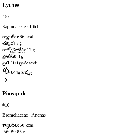
Lychee
#
67
Sapindaceae
·
Litchi
క్యాలరీలు
66
kcal
చక్కెర
15
g
కార్బోహైడ్రేట్లు
17
g
ప్రోటీన్
0.8
g
ప్రతి 100 గ్రాములకు
0.44
g
కొవ్వు
Pineapple
#
10
Bromeliaceae
·
Ananas
క్యాలరీలు
50
kcal
చక్కెర
9.85
g