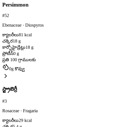
Persimmon
#
52
Ebenaceae
·
Diospyros
క్యాలరీలు
81
kcal
చక్కెర
18
g
కార్బోహైడ్రేట్లు
18
g
ప్రోటీన్
0
g
ప్రతి 100 గ్రాములకు
0
g
కొవ్వు
స్ట్రాబెర్రీ
#
3
Rosaceae
·
Fragaria
క్యాలరీలు
29
kcal
చక్కెర
5.4
g