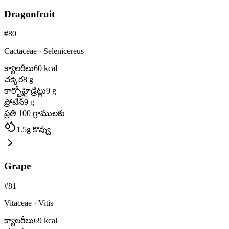
Dragonfruit
#
80
Cactaceae
·
Selenicereus
క్యాలరీలు
60
kcal
చక్కెర
8
g
కార్బోహైడ్రేట్లు
9
g
ప్రోటీన్
9
g
ప్రతి 100 గ్రాములకు
1.5
g
కొవ్వు
Grape
#
81
Vitaceae
·
Vitis
క్యాలరీలు
69
kcal