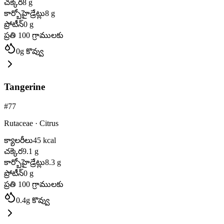
చక్కెర
8
g
కార్బోహైడ్రేట్లు
8
g
ప్రోటీన్
0
g
ప్రతి 100 గ్రాములకు
0
g
కొవ్వు
Tangerine
#
77
Rutaceae
·
Citrus
క్యాలరీలు
45
kcal
చక్కెర
9.1
g
కార్బోహైడ్రేట్లు
8.3
g
ప్రోటీన్
0
g
ప్రతి 100 గ్రాములకు
0.4
g
కొవ్వు