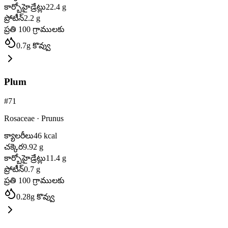
కార్బోహైడ్రేట్లు
22.4
g
ప్రోటీన్
2.2
g
ప్రతి 100 గ్రాములకు
0.7
g
కొవ్వు
Plum
#
71
Rosaceae
·
Prunus
క్యాలరీలు
46
kcal
చక్కెర
9.92
g
కార్బోహైడ్రేట్లు
11.4
g
ప్రోటీన్
0.7
g
ప్రతి 100 గ్రాములకు
0.28
g
కొవ్వు