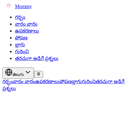
Mommy
గర్భం
వారం వారం
ఉపకరణాలు
పోషణ
బ్లాగు
గురించి
తరచుగా అడిగే ప్రశ్నలు
తెలుగు
గర్భం
వారం వారం
ఉపకరణాలు
పోషణ
బ్లాగు
గురించి
తరచుగా అడిగే
ప్రశ్నలు