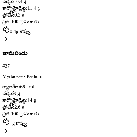
చక్కెర
10.3
g
కార్బోహైడ్రేట్లు
11.4
g
ప్రోటీన్
0.3
g
ప్రతి 100 గ్రాములకు
0.4
g
కొవ్వు
జామపండు
#
37
Myrtaceae
·
Psidium
క్యాలరీలు
68
kcal
చక్కెర
9
g
కార్బోహైడ్రేట్లు
14
g
ప్రోటీన్
2.6
g
ప్రతి 100 గ్రాములకు
1
g
కొవ్వు