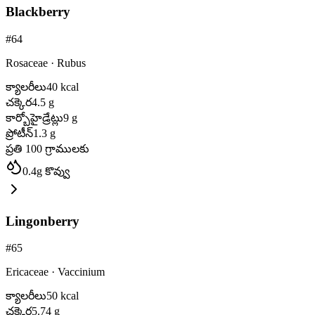
Blackberry
#
64
Rosaceae
·
Rubus
క్యాలరీలు
40
kcal
చక్కెర
4.5
g
కార్బోహైడ్రేట్లు
9
g
ప్రోటీన్
1.3
g
ప్రతి 100 గ్రాములకు
0.4
g
కొవ్వు
Lingonberry
#
65
Ericaceae
·
Vaccinium
క్యాలరీలు
50
kcal
చక్కెర
5.74
g