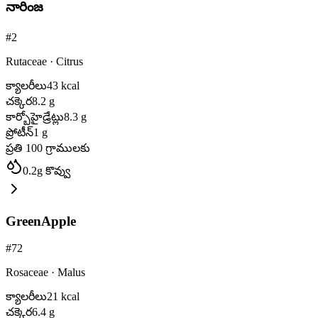
నారింజ
#
2
Rutaceae
·
Citrus
క్యాలరీలు
43
kcal
చక్కెర
8.2
g
కార్బోహైడ్రేట్లు
8.3
g
ప్రోటీన్
1
g
ప్రతి 100 గ్రాములకు
0.2
g
కొవ్వు
GreenApple
#
72
Rosaceae
·
Malus
క్యాలరీలు
21
kcal
చక్కెర
6.4
g