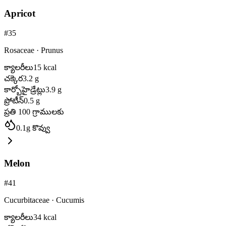
Apricot
#
35
Rosaceae
·
Prunus
క్యాలరీలు
15
kcal
చక్కెర
3.2
g
కార్బోహైడ్రేట్లు
3.9
g
ప్రోటీన్
0.5
g
ప్రతి 100 గ్రాములకు
0.1
g
కొవ్వు
Melon
#
41
Cucurbitaceae
·
Cucumis
క్యాలరీలు
34
kcal