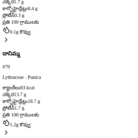
చక్కెర
1.7
g
కార్బోహైడ్రేట్లు
8.4
g
ప్రోటీన్
0.3
g
ప్రతి 100 గ్రాములకు
0.1
g
కొవ్వు
దానిమ్మ
#
79
Lythraceae
·
Punica
క్యాలరీలు
83
kcal
చక్కెర
13.7
g
కార్బోహైడ్రేట్లు
18.7
g
ప్రోటీన్
1.7
g
ప్రతి 100 గ్రాములకు
1.2
g
కొవ్వు