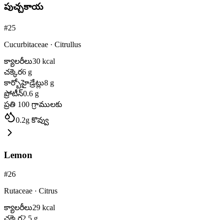
పుచ్చకాయ
#
25
Cucurbitaceae
·
Citrullus
క్యాలరీలు
30
kcal
చక్కెర
6
g
కార్బోహైడ్రేట్లు
8
g
ప్రోటీన్
0.6
g
ప్రతి 100 గ్రాములకు
0.2
g
కొవ్వు
Lemon
#
26
Rutaceae
·
Citrus
క్యాలరీలు
29
kcal
చక్కెర
2.5
g