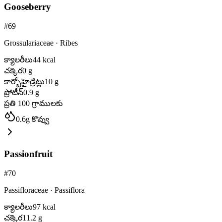
Gooseberry
#
69
Grossulariaceae
·
Ribes
క్యాలరీలు
44
kcal
చక్కెర
0
g
కార్బోహైడ్రేట్లు
10
g
ప్రోటీన్
0.9
g
ప్రతి 100 గ్రాములకు
0.6
g
కొవ్వు
Passionfruit
#
70
Passifloraceae
·
Passiflora
క్యాలరీలు
97
kcal
చక్కెర
11.2
g