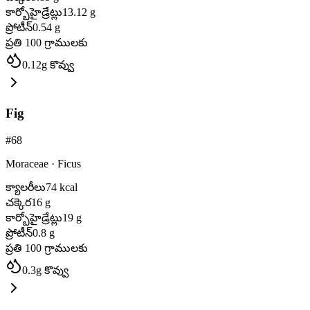
కార్బోహైడ్రేట్లు
13.12
g
ప్రోటీన్
0.54
g
ప్రతి 100 గ్రాములకు
0.12
g
కొవ్వు
Fig
#
68
Moraceae
·
Ficus
క్యాలరీలు
74
kcal
చక్కెర
16
g
కార్బోహైడ్రేట్లు
19
g
ప్రోటీన్
0.8
g
ప్రతి 100 గ్రాములకు
0.3
g
కొవ్వు