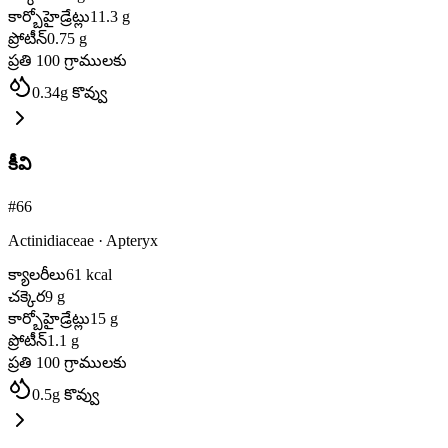
కార్బోహైడ్రేట్లు
11.3
g
ప్రోటీన్
0.75
g
ప్రతి 100 గ్రాములకు
0.34
g
కొవ్వు
కీవి
#
66
Actinidiaceae
·
Apteryx
క్యాలరీలు
61
kcal
చక్కెర
9
g
కార్బోహైడ్రేట్లు
15
g
ప్రోటీన్
1.1
g
ప్రతి 100 గ్రాములకు
0.5
g
కొవ్వు