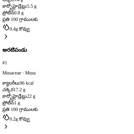
కార్బోహైడ్రేట్లు
5.5
g
ప్రోటీన్
0.8
g
ప్రతి 100 గ్రాములకు
0.4
g
కొవ్వు
అరటిపండు
#
1
Musaceae
·
Musa
క్యాలరీలు
96
kcal
చక్కెర
17.2
g
కార్బోహైడ్రేట్లు
22
g
ప్రోటీన్
1
g
ప్రతి 100 గ్రాములకు
0.2
g
కొవ్వు