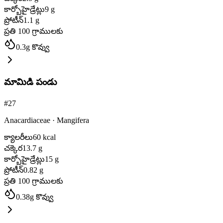
కార్బోహైడ్రేట్లు
9
g
ప్రోటీన్
1.1
g
ప్రతి 100 గ్రాములకు
0.3
g
కొవ్వు
మామిడి పండు
#
27
Anacardiaceae
·
Mangifera
క్యాలరీలు
60
kcal
చక్కెర
13.7
g
కార్బోహైడ్రేట్లు
15
g
ప్రోటీన్
0.82
g
ప్రతి 100 గ్రాములకు
0.38
g
కొవ్వు