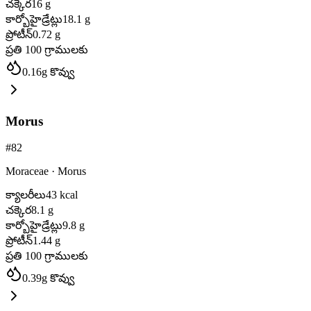
చక్కెర
16
g
కార్బోహైడ్రేట్లు
18.1
g
ప్రోటీన్
0.72
g
ప్రతి 100 గ్రాములకు
0.16
g
కొవ్వు
Morus
#
82
Moraceae
·
Morus
క్యాలరీలు
43
kcal
చక్కెర
8.1
g
కార్బోహైడ్రేట్లు
9.8
g
ప్రోటీన్
1.44
g
ప్రతి 100 గ్రాములకు
0.39
g
కొవ్వు