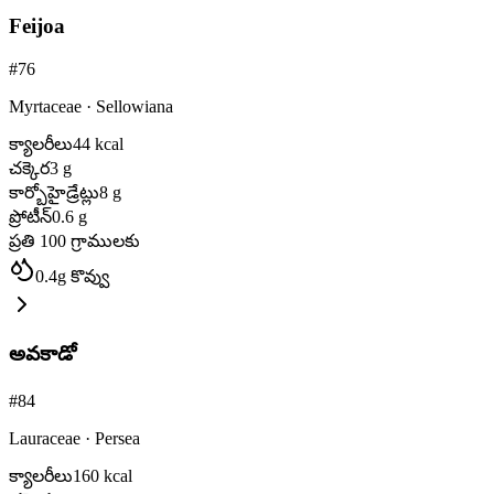
Feijoa
#
76
Myrtaceae
·
Sellowiana
క్యాలరీలు
44
kcal
చక్కెర
3
g
కార్బోహైడ్రేట్లు
8
g
ప్రోటీన్
0.6
g
ప్రతి 100 గ్రాములకు
0.4
g
కొవ్వు
అవకాడో
#
84
Lauraceae
·
Persea
క్యాలరీలు
160
kcal