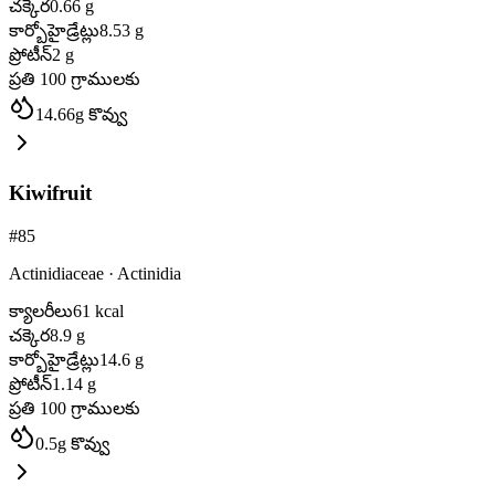
చక్కెర
0.66
g
కార్బోహైడ్రేట్లు
8.53
g
ప్రోటీన్
2
g
ప్రతి 100 గ్రాములకు
14.66
g
కొవ్వు
Kiwifruit
#
85
Actinidiaceae
·
Actinidia
క్యాలరీలు
61
kcal
చక్కెర
8.9
g
కార్బోహైడ్రేట్లు
14.6
g
ప్రోటీన్
1.14
g
ప్రతి 100 గ్రాములకు
0.5
g
కొవ్వు