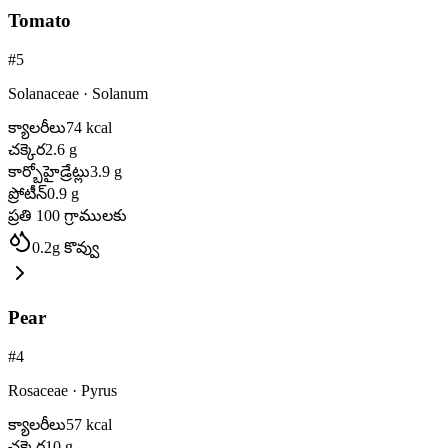
Tomato
#
5
Solanaceae
·
Solanum
క్యాలరీలు
74
kcal
చక్కెర
2.6
g
కార్బోహైడ్రేట్లు
3.9
g
ప్రోటీన్
0.9
g
ప్రతి 100 గ్రాములకు
0.2
g
కొవ్వు
Pear
#
4
Rosaceae
·
Pyrus
క్యాలరీలు
57
kcal
చక్కెర
10
g