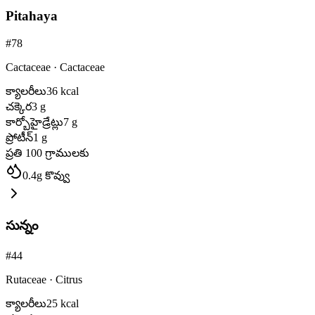
Pitahaya
#
78
Cactaceae
·
Cactaceae
క్యాలరీలు
36
kcal
చక్కెర
3
g
కార్బోహైడ్రేట్లు
7
g
ప్రోటీన్
1
g
ప్రతి 100 గ్రాములకు
0.4
g
కొవ్వు
సున్నం
#
44
Rutaceae
·
Citrus
క్యాలరీలు
25
kcal