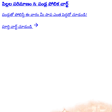
పిల్లల పరిమాణం & పండ్ల పోలిక చార్ట్
పండ్లతో పోలిస్తే ఈ వారం మీ పాప ఎంత పెద్దదో చూడండి!
పూర్తి చార్ట్ చూడండి