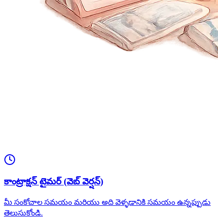
కాంట్రాక్షన్ టైమర్ (వెబ్ వెర్షన్)
మీ సంకోచాల సమయం మరియు అది వెళ్ళడానికి సమయం ఉన్నప్పుడు
తెలుసుకోండి.