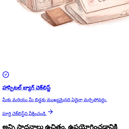
హాస్పిటల్ బ్యాగ్ చెక్‌లిస్ట్
మీకు మరియు మీ బిడ్డకు ముఖ్యమైనది ఏదైనా మర్చిపోవద్దు.
పూర్తి చెక్‌లిస్ట్‌ని వీక్షించండి
అన్ని సాధనాలు ఉచితం, ఉపయోగించడానికి