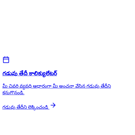
గడువు తేదీ కాలిక్యులేటర్
మీ చివరి వ్యవధి ఆధారంగా మీ అంచనా వేసిన గడువు తేదీని
కనుగొనండి.
గడువు తేదీని లెక్కించండి