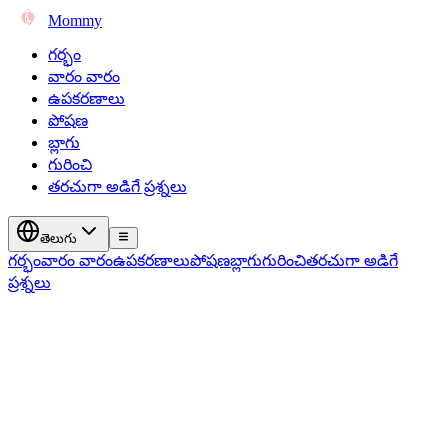
Mommy
గర్భం
వారం వారం
ఉపకరణాలు
పోషణ
బ్లాగు
గురించి
తరచుగా అడిగే ప్రశ్నలు
తెలుగు
గర్భం
వారం వారం
ఉపకరణాలు
పోషణ
బ్లాగు
గురించి
తరచుగా అడిగే
ప్రశ్నలు