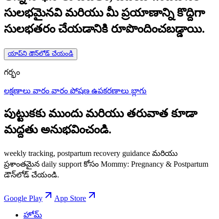
సులభమైనవి మరియు మీ ప్రయాణాన్ని కొద్దిగా
సులభతరం చేయడానికి రూపొందించబడ్డాయి.
యాప్‌ని డౌన్‌లోడ్ చేయండి
గర్భం
లక్షణాలు
వారం వారం
పోషణ
ఉపకరణాలు
బ్లాగు
పుట్టుకకు ముందు మరియు తరువాత కూడా
మద్దతు అనుభవించండి.
weekly tracking, postpartum recovery guidance మరియు
ప్రశాంతమైన daily support కోసం Mommy: Pregnancy & Postpartum
డౌన్‌లోడ్ చేయండి.
Google Play
App Store
హోమ్