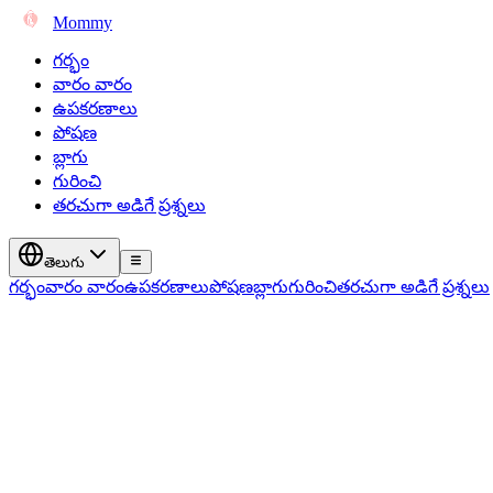
Mommy
గర్భం
వారం వారం
ఉపకరణాలు
పోషణ
బ్లాగు
గురించి
తరచుగా అడిగే ప్రశ్నలు
తెలుగు
గర్భం
వారం వారం
ఉపకరణాలు
పోషణ
బ్లాగు
గురించి
తరచుగా అడిగే ప్రశ్నలు