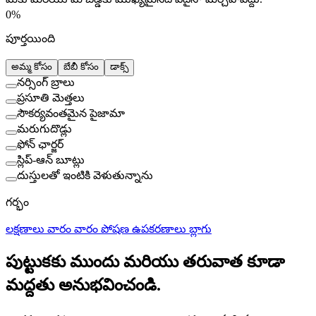
0
%
పూర్తయింది
అమ్మ కోసం
బేబీ కోసం
డాక్స్
నర్సింగ్ బ్రాలు
ప్రసూతి మెత్తలు
సౌకర్యవంతమైన పైజామా
మరుగుదొడ్లు
ఫోన్ ఛార్జర్
స్లిప్-ఆన్ బూట్లు
దుస్తులతో ఇంటికి వెళుతున్నాను
గర్భం
లక్షణాలు
వారం వారం
పోషణ
ఉపకరణాలు
బ్లాగు
పుట్టుకకు ముందు మరియు తరువాత కూడా
మద్దతు అనుభవించండి.