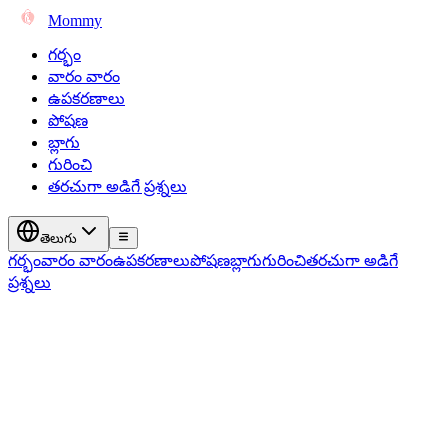
Mommy
గర్భం
వారం వారం
ఉపకరణాలు
పోషణ
బ్లాగు
గురించి
తరచుగా అడిగే ప్రశ్నలు
తెలుగు
గర్భం
వారం వారం
ఉపకరణాలు
పోషణ
బ్లాగు
గురించి
తరచుగా అడిగే
ప్రశ్నలు