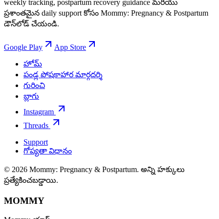
weekly tracking, postpartum recovery guidance మరియు
ప్రశాంతమైన daily support కోసం Mommy: Pregnancy & Postpartum
డౌన్‌లోడ్ చేయండి.
Google Play
App Store
హోమ్
పండ్ల పోషకాహార మార్గదర్శి
గురించి
బ్లాగు
Instagram
Threads
Support
గోప్యతా విధానం
© 2026 Mommy: Pregnancy & Postpartum. అన్ని హక్కులు
ప్రత్యేకించబడ్డాయి.
MOMMY