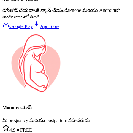
డౌన్‌లోడ్ చేయడానికి స్కాన్ చేయండి
iPhone మరియు Androidలో
అందుబాటులో ఉంది
Google Play
App Store
Mommy యాప్
మీ pregnancy మరియు postpartum సహచరుడు
4.9 ★
FREE