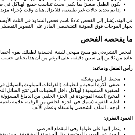
يكون الطفل صغيرًا بما يكفي بحيث تتناسب جميع الهياكل في
إذا تم تحديد حالات غير طبيعية، فلا يزال هناك وقت لإجراء مزيد
في الهند، يُشار إلى الفحص عادةً باسم فحص الشذوذ في الثلث الأوس
بجهاز الموجات فوق الصوتية التشخيصي القادر على التصوير التفصيلي.
ما يفحصه الفحص
الفحص التشريحي هو مسح منهجي للبنية الجسدية لطفلك. يقوم أخصائ
عادة من ثلاثين إلى ستين دقيقة، على الرغم من أن هذا يختلف حسب 
رأس الطفل ودماغه:
محيط الرأس وشكله
نصفي الكرة المخية والبطينات (الفراغات المملوءة بالسوائل في 
الضفيرة المشيمية (الهياكل داخل البطينات التي تنتج السائل الن
المخيخ (البنية الموجودة في الجزء الخلفي من الدماغ المسؤولة 
الطية القفوية (سمك في الجزء الخلفي من الرقبة، علامة ناع
الوجه - الملف الشخصي والشفاه وعظم الأنف
العمود الفقري:
ينظر إليها على طولها وفي المقطع العرضي
البحث عن العيوب المفتوحة مثل السنسنة المشقوقة، حيث يفش