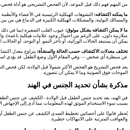
من المهم فهم ذلك قبل الموعد، لأن الفحص التشريحي هو أداة فحص، و
ما يمكنه اكتشافه:
التشوهات الهيكلية الرئيسية في الأعضاء والأنظمة
والمسالك البولية، والمشكلات الهيكلية الكبيرة في الدماغ هي من بين
ما لا يمكن اكتشافه بشكل موثوق:
عيوب القلب الصغيرة (بما في ذلك ا
متلازمة داون، على الرغم من احتمال وجود علامات هيكلية ناعمة)، والح
يمكن أن يستبعد الحالات الوراثية، أو تأخر النمو، أو التوحد، أو الحالا
تختلف معدلات الاكتشاف حسب الحالة والمنشأة:
يتراوح معدل اكتشاف
عن سيطرة أي شخص — وفي المقام الأول وضع الطفل. قد يؤدي استل
يعد فحص التشريح هو الفحص الأكثر شمولاً قبل الولادة، لكن فحص التش
الموجات فوق الصوتية وما لا يمكن أن تتصوره.
مذكرة بشأن تحديد الجنس في الهند
بسبب سوء الاستخدام الموثق لهذه المعلومات مما أدى إلى الإجهاض ا
يُحظر قانونًا على أخصائيي تخطيط الصدى الكشف عن جنس الطفل أو الإ
والعواقب المترتبة على الانتهاكات خطيرة.