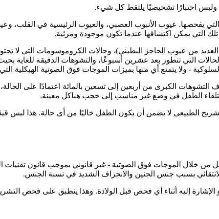
ليس اختبارًا تشخيصيًا يلتقط كل شيء.
 التي يفحصها. عيوب الأنبوب العصبي، والعيوب الرئيسية في القلب، و
 تلك التي يمكن اكتشافها عندما تكون موجودة ومرئية.
لعديد من عيوب الحاجز البطيني)، وحالات الكروموسومات التي لا تحتو
الات التي تتطور بعد عشرين أسبوعًا، والتشوهات الدقيقة للغاية بحيث لا
ت السلوكية - ولا يتمتع أي منها بميزات الموجات فوق الصوتية الهيكلية ال
 التشوهات الكبرى من أربعين إلى تسعين بالمائة اعتمادًا على الحالة
قاء الطفل في وضع غير مناسب إلى حجب هياكل معينة.
ريح الطبيعي لا يضمن أن يكون الطفل خاليًا من أي حالة. هذا ليس قيدً
لانتقائي بسبب جنس الجنين والانحراف الشديد في نسبة الجنس.
شارة إليه أثناء أي فحص قبل الولادة. وهذا ينطبق على فحص التشريح.