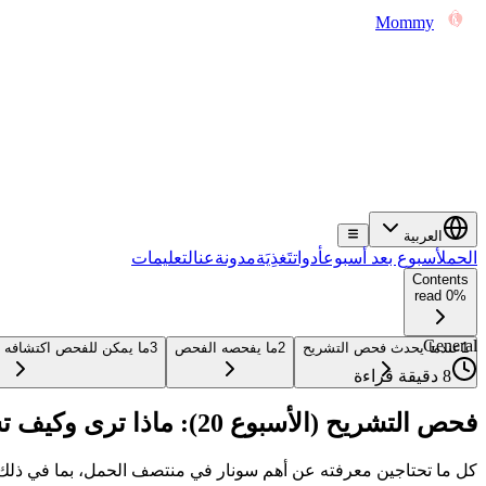
Mommy
العربية
الحمل
أسبوع بعد أسبوع
أدوات
تَغذِيَة
مدونة
عن
التعليمات
Contents
0% read
General
1
عندما يحدث فحص التشريح
2
ما يفحصه الفحص
3
ما يمكن للفحص اكتشافه و
8 دقيقة قراءة
فحص التشريح (الأسبوع 20): ماذا ترى وكيف تستعد
كل ما تحتاجين معرفته عن أهم سونار في منتصف الحمل، بما في ذلك