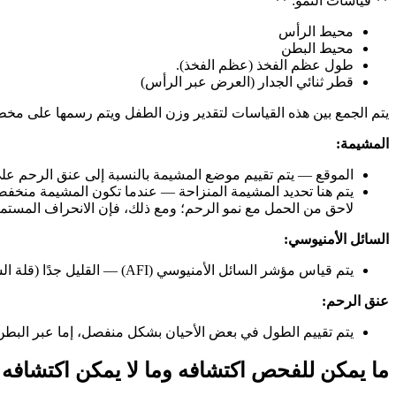
** قياسات النمو: **
محيط الرأس
محيط البطن
طول عظم الفخذ (عظم الفخذ).
قطر ثنائي الجدار (العرض عبر الرأس)
يتم الجمع بين هذه القياسات لتقدير وزن الطفل ويتم رسمها على مخطط ا
المشيمة:
الموقع — يتم تقييم موضع المشيمة بالنسبة إلى عنق الرحم على
يتم هنا تحديد المشيمة المنزاحة — عندما تكون المشيمة منخفضة و
لاحق من الحمل مع نمو الرحم؛ ومع ذلك، فإن الانحراف المستمر في
السائل الأمنيوسي:
يتم قياس مؤشر السائل الأمنيوسي (AFI) — القليل جدًا (قلة السائل السلوي) أو الكثير (استسقاء السلى) يمكن أن يشير كلاهما إلى مشاكل تتعلق بصحة الجنين
عنق الرحم:
يتم تقييم الطول في بعض الأحيان بشكل منفصل، إما عبر البطن
ما يمكن للفحص اكتشافه وما لا يمكن اكتشافه