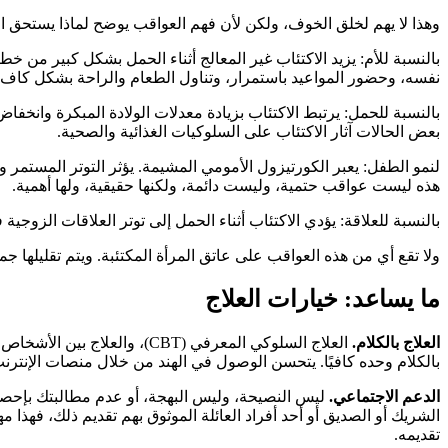
وهذا لا يهم لخلق الخوف، ولكن لأن فهم العواقب يوضح لماذا يستحق ال
بالنسبة للأم: يزيد الاكتئاب غير المعالج أثناء الحمل بشكل كبير من خط
نفسه، وحضور المواعيد باستمرار، وتناول الطعام والراحة بشكل كاف،
بالنسبة للحمل: يرتبط الاكتئاب بزيادة معدلات الولادة المبكرة وانخفا
بعض الحالات آثار الاكتئاب على السلوكيات الغذائية والصحية.
لنمو الطفل: يعبر الكورتيزول الأمومي المشيمة. يؤثر التوتر المستمر 
هذه ليست عواقب حتمية، وليست دائمة، ولكنها حقيقية، ولها أهمية.
بالنسبة للعلاقة: يؤدي الاكتئاب أثناء الحمل إلى توتر العلاقات الزوجية
ولا تقع أي من هذه العواقب على عاتق المرأة المكتئبة. ويتم تقليلها جميع
ما يساعد: خيارات العلاج
العلاج بالكلام.
بالكلام وحده كافيًا. يتحسن الوصول في الهند من خلال منصات الإنترن
الدعم الاجتماعي.
ليس النصيحة، وليس البهجة، أو عدم مطالبتك بإحصاء
الشريك أو الصديق أو أحد أفراد العائلة الموثوق بهم تقديم ذلك، فهذا 
تقديمه.