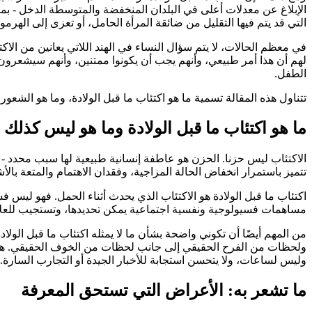
الإبلاغ عن معدلات أعلى في البلدان المنخفضة والمتوسطة الدخل - بما
التي قد يتم فيها التقليل من ضائقة المرأة الحامل، أو تعزى إلى الهرمون
في معظم الحالات، لا يتم سؤال النساء في الهند اللاتي يعانين من الاكت
لهم أن هذا أمر طبيعي، وأنهم يجب أن يكونوا ممتنين، وأنهم سيشعرون
الطفل.
تتناول هذه المقالة تسمية ما هو اكتئاب ما قبل الولادة، وما هو الشعور 
ما هو اكتئاب ما قبل الولادة وما هو ليس كذلك
الاكتئاب ليس حزنا. الحزن هو عاطفة إنسانية طبيعية لها سبب محدد - 
تتميز باستمرار انخفاض الحالة المزاجية، وفقدان الاهتمام والمتعة بال
اكتئاب ما قبل الولادة هو الاكتئاب الذي يحدث أثناء الحمل. فهو ليس فش
مساهمات فسيولوجية ونفسية اجتماعية يمكن تحديدها، وتستجيب للعلا
من المهم أيضًا أن تكوني واضحة بشأن ما لا يمثله اكتئاب ما قبل الول
ولحظات من الفرح الحقيقي إلى جانب لحظات من الخوف الحقيقي. هذه 
وليس لساعات، ولا يتحسن استجابة للأخبار الجيدة أو التجارب السارة.
ما تشعر به: الأعراض التي تستحق المعرفة