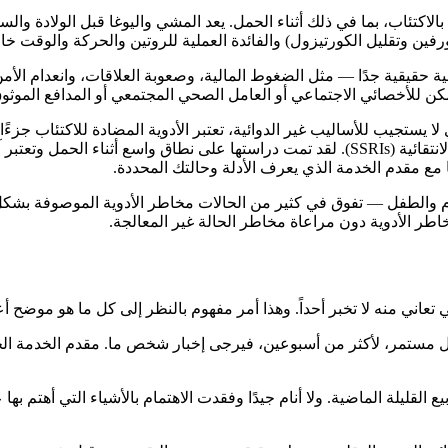
 بالاكتئاب، بما في ذلك أثناء الحمل. يعد المشي واليوغا قبل الولادة و
دورفين وتقليل الكورتيزول) والفائدة العملية للروتين والحركة والوقت خا
ة حقيقية جدًا — مثل الضغوط المالية، وصعوبة العلاقات، وانعدام الأمن ا
مكن للأخصائي الاجتماعي أو العامل الصحي المجتمعي أو المدافع الموثوق
 لا يستجيب للأساليب غير الدوائية، تعتبر الأدوية المضادة للاكتئاب جزء
الأكثر استخدامًا أثناء الحمل هي مثبطات إعادة امتصاص السيروتونين الانتقائية (SSRIs). لقد تمت
 مع مقدم الخدمة الذي يعرف الأدلة وحالتك المحددة.
أم والطفل — تفوق في كثير من الحالات مخاطر الأدوية الموصوفة بشكل م
خاطر الأدوية دون مراعاة مخاطر الحالة غير المعالجة.
 تعاني منه لا تخبر أحداً. وهذا أمر مفهوم بالنظر إلى كل ما هو موضح أعل
كل مستمر، لأكثر من أسبوعين، فيرجى إخبار شخص ما. مقدم الخدمة ا
لقليلة الماضية. ولا أنام جيدًا وفقدت الاهتمام بالأشياء التي أهتم بها