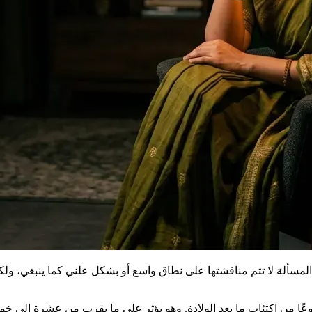
 المسألة لا تتم مناقشتها على نطاق واسع أو بشكل علني كما ينبغي، ولكن ا
شيوعًا من اكتئاب ما بعد الولادة. وهو يؤثر على ما يقرب من عشرة إلى