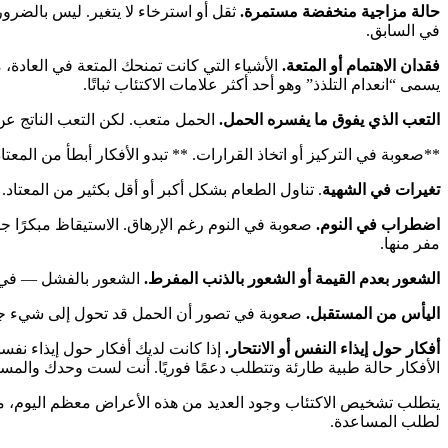
حالة مزاجية منخفضة مستمرة.
ثقل أو استرخاء لا يتغير. ليس بالضر
في السابق.
فقدان الاهتمام أو المتعة.
الأشياء التي كانت تمنحك المتعة في العادة
يسمى “انعدام التلذذ” وهو أحد أكثر علامات الاكتئاب ثباتًا.
التعب الذي يفوق ما يفسره الحمل.
الحمل متعب. لكن التعب الناتج عن ال
**صعوبة في التركيز أو اتخاذ القرارات. ** تبدو الأفكار أبطأ من المع
تغيرات في الشهية
. تناول الطعام بشكل أكبر أو أقل بكثير من المعتاد
اضطراب في النوم.
صعوبة في النوم رغم الإرهاق. الاستيقاظ مبكرًا جد
مفر منها.
الشعور بعدم القيمة أو الشعور بالذنب المفرط.
الشعور بالفشل — في ا
اليأس من المستقبل.
صعوبة في تصور أن الحمل قد تحول إلى شيء جيد
أفكار حول إيذاء النفس أو الانتحار.
إذا كانت لديك أفكار حول إيذاء نفسك
الأفكار حالة طبية طارئة وتتطلب دعمًا فوريًا. أنت لست وحدك والمس
يتطلب تشخيص الاكتئاب وجود العديد من هذه الأعراض معظم اليوم، معظ
لطلب المساعدة.