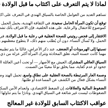
لماذا لا يتم التعرف على اكتئاب ما قبل الولادة 
تساهم العديد من العوامل الخاصة بالسياق الهندي في التعرف على اكتئ
توقع أن تكون المرأة الحامل سعيدة.
في الثقافة الهندية، يحمل الحمل - و
كموضوع للاحتفال والرعاية. على هذه الخلفية، فإن الاعتراف بأنك تشعر ب
الافتقار إلى فحص روتيني للصحة العقلية في رعاية ما قبل الولادة.
في م
الحمل. ولا تُسأل النساء. دون أن يُطلب منهم ذلك، لا يتطوع معظمهم ب
نسبتها إلى الهرمونات أو الضعف.
عند ذكر الأعراض، غالبًا ما يتم تطبي
مهما كانت حسنة النية، تغلق المحادثة وتترك المرأة أكثر عزلة من ذي 
السياق العائلي المشترك.
العيش مع الأصهار — أو تحت أعين العائلة ال
جحود أو عدم كفاية، مما يخلق نوعًا معينًا من الصمت.
وصمة العار المرتبطة بالصحة العقلية على نطاق واسع.
تحمل الهند وصم
النساء بشكل فعال من الكشف عن المساعدة أو طلبها.
الضغوط المالية والعلاقات.
إن الضغط الاقتصادي، وانعدام الأمن السكني،
الضغوطات ليست غير شائعة في السياق الهندي. ونادرًا ما يتم تناولها أي
عواقب الاكتئاب السابق للولادة غير المعالج