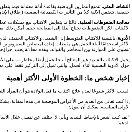
النشاط البدني.
تتمتع التمارين الرياضية بقاعدة أدلة معتدلة فيما يتعلق
حقيقية. تتضمن الآلية كلا من التأثيرات الكيميائية العصبية (إطلاق الإن
معالجة الضغوطات العملية.
غالبًا ما يتعايش الاكتئاب مع مشكلات عملي
الاكتئاب، لكن الضغوطات تحتاج أيضًا إلى المعالجة حيثما أمكن ذلك. ي
الأدوية.
بالنسبة للاكتئاب المتوسط ​​إلى الشديد، والاكتئاب الخفيف الذي
تنطوي على الموازنة بين المخاطر والفوائد، وهذه محادثة يجب إجراؤها
يحمل الاكتئاب الشديد غير المعالج أثناء الحمل أيضًا مخاطر — على ال
حول الأدوية النفسية أثناء الحمل، والتي تميل إلى التركيز فقط على م
إخبار شخص ما: الخطوة الأولى الأكثر أهمية
السبب الأكثر شيوعًا لعدم علاج اكتئاب ما قبل الولادة هو أن المرأة التي
إذا كنت تعاني من العديد من الأعراض الموضحة في هذه المقالة، بش
الأولى المناسبة. يمكنك أن تقول:
“لقد كنت أشعر بالإحباط الشديد وبأني لا أختلف عن نفسي خلال الأسابيع ا
الدعم”.