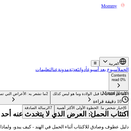
Mommy
العربية
الحمل
أسبوع بعد أسبوع
أدوات
تَغذِيَة
مدونة
عن
التعليمات
Contents
0% read
Mental Health
1
ما هو اكتئاب ما قبل الولادة وما هو ليس كذلك
2
ما تشعر به: الأعراض التي تس
10 دقيقة قراءة
6
إخبار شخص ما: الخطوة الأولى الأكثر أهمية
7
الرسالة الصادقة
اكتئاب الحمل: العرض الذي لا يتحدث عنه أحد بم
دليل عطوف وصادق للاكتئاب أثناء الحمل في الهند - كيف يبدو، ولماذا