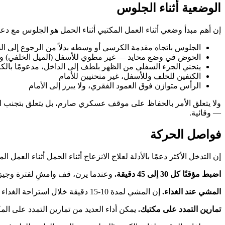
الوضعية أثناء الجلوس
إن أهم مبدأ وضعي أثناء العمل المكتبي أثناء الحمل هو الجلوس مع دعم ا
الجلوس باتجاه مقدمة الكرسي أو وسطه بدلاً من الرجوع إلى ا
الحوض في وضع محايد — غير مطوي للأسفل (الميل الخلفي) وغي
ينحني الجزء السفلي من الظهر بلطف إلى الداخل، مدعومًا بال
الكتفين للخلف وللأسفل، غير منحنيين للأمام
الرأس متوازن فوق العمود الفقري، ولا يبرز إلى الأمام
ولا يتعلق الأمر بالحفاظ على موقف عسكري صارم، بل يتعلق بتجنب الرك
— وقائية.
فواصل الحركة
إن التدخل الأكثر دعمًا بالأدلة لعلاج الانزعاج أثناء الحمل أثناء العم
اضبط مؤقتًا كل 30 إلى 45 دقيقة.
وعندما يرن، قف وامشِ لفترة وجيزة وقم ببعض تمارين التمدد 
المشي عند الغداء.
إن المشي لمدة 10-15 دقيقة خلال استراحة الغداء يحافظ على الدورة الدموية ويوفر الحركة التي قد يفتقر إليها بقية اليوم.
تمارين التمدد على مكتبك.
يمكن أداء العديد من تمارين التمدد على ال