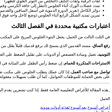
لفات الرقبة ولفات الكتف (التخلص من التوتر العلوي للظهر)
تمدد عضلات الورك أثناء الجلوس (انتقل إلى حافة الكرسي وقم 
دوائر الكاحل (تعزيز الدورة الدموية في أسفل الساقين والقدمين
تمرين تمديد الشكل الرابع أثناء الجلوس (وضع كاحل واحد فوق ا
اعتبارات مكتبية محددة في الفصل الثالث
في الثلث الثالث من الحمل، يجعل النتوء الجلوس المريح على المكتب
رفع الساق.
مسند القدمين الذي يسمح لك برفع قدميك قليلاً يقلل من 
التوسيد.
تعمل وسادة العصعص أو الدونات على تقليل الضغط على العص
الاستراحات المتكررة للحمام.
إن ضغط رأس الطفل على المثانة في الثلث 
تواصل مع صاحب العمل.
إذا كان عملك يتطلب الجلوس على مكتب طوي
على بعض الحماية للموظفات الحوامل، كما أن طلب تسهيلات معقولة ـ
_هذه المقالة للأغراض التعليمية العامة فقط. إذا كنتِ تشعرين بعدم ا
الحمل
أعراض
أسبوع بعد أسبوع
تَغذِيَة
أدوات
مدونة