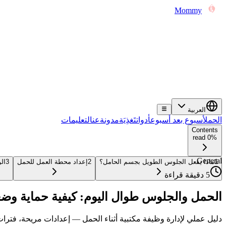
Mommy
العربية
الحمل
أسبوع بعد أسبوع
أدوات
تَغذِيَة
مدونة
عن
التعليمات
Contents
0% read
General
1
ماذا يفعل الجلوس الطويل بجسم الحامل؟
2
إعداد محطة العمل للحمل
3
ال
5 دقيقة قراءة
الحمل والجلوس طوال اليوم: كيفية حماية وض
دليل عملي لإدارة وظيفة مكتبية أثناء الحمل — إعدادات مريحة، فترا