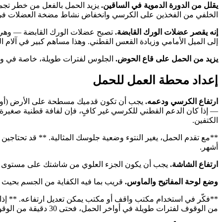
يقلل من الدورة الدموية في الساقين.
يزيد الحمل بالفعل من خطر تجم
الخلفي من الفخذين على الكرسي وانخفاض نشاط مضخة العضلات في السا
إنه يقصر عضلات الورك القابضة.
تصبح عضلات الورك القابضة — وهي ا
إلى الميل الأمامي وزيادة القعس القطني. وهذا مساهم كبير في آلام 
يزيد من الحمل على قاع الحوض.
الجلوس لفترات طويلة، خاصة في وضع
إعداد محطة العمل للحمل
ارتفاع الكرسي ودعمه.
— إذا كان الدعم القطني للكرسي غير كافٍ، فإن لفافة قطنية صغيرة 
الكتفين.
**مع تقدم الحمل، يغير النتوء وضعية جلوسك المثالية. ** قد تحتاجي
أشهر.
ارتفاع الشاشة.
يجب أن يكون الجزء العلوي من شاشتك على مستوى العين
وضع لوحة المفاتيح والماوس.
قريب بما فيه الكفاية من الجسم بحيث لا
**فكّر في استخدام مكتب واقف أو مكتب يمكن تعديل ارتفاعه. ** إذا 
من الوقوف لفترات طويلة في أواخر الحمل، فحتى 30 دقيقة من الوقوف مقسمة على مدار اليوم تقلل من عبء الجلوس.