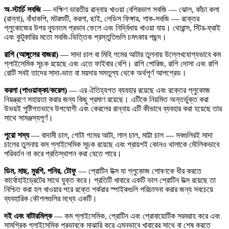
অ-স্টার্চি সবজি
— দক্ষিণ ভারতীয় রান্নায় খাওয়া বেশিরভাগ সবজি — ঝোল, কাঁচা কলা
(রান্না), বাঁধাকপি, মটরশুটি, করলা, ছাই, লেডিস ফিঙ্গার, শাক-সবজি — রক্তের
গ্লুকোজের উপর ন্যূনতম প্রভাব ফেলে এবং নির্দ্বিধায় খাওয়া যায়। থোরান্স, স্টির-ফ্রাই
এবং কুটুকারির মতো সবজি-ভিত্তিক প্রস্তুতিগুলি চমৎকার পছন্দ।
রাগি (আঙ্গুলের বাজরা)
— সাদা চাল বা মিহি গমের আটার তুলনায় উল্লেখযোগ্যভাবে কম
গ্লাইসেমিক সূচক রয়েছে এবং এতে ফাইবার বেশি। রাগি পোরিজ, রাগি দোসা এবং রাগি
রোটি সবই তাদের সাদা-ভাত বা ময়দার সমতুল্য থেকে অর্থপূর্ণ আপগ্রেড।
করলা (পাওয়াক্কা/করেল)
— এর ঐতিহ্যগত ব্যবহার রয়েছে এবং রক্তের গ্লুকোজ
নিয়ন্ত্রণে সহায়তা করার জন্য কিছু প্রমাণ রয়েছে। এটিকে নিয়মিত অন্তর্ভুক্ত করা
উভয়ই পুষ্টিগতভাবে উপযোগী এবং কেরলের রান্নায় এটি কীভাবে ব্যবহার করা হয়েছে তার
সাথে সামঞ্জস্যপূর্ণ।
পুরো শস্য
— বাদামী চাল, গোটা গমের আটা, লাল চাল, মাট্টা চাল — সবগুলিরই সাদা
চালের তুলনায় কম গ্লাইসেমিক সূচক রয়েছে এবং প্রায়শই কোনও থালাকে মৌলিকভাবে
পরিবর্তন না করে প্রতিস্থাপন করা যেতে পারে।
ডিম, মাছ, মুরগি, পনির, টোফু
— প্রোটিন উত্স যা গ্লুকোজ শোষণকে ধীর করতে
কার্বোহাইড্রেটের সাথে যুক্ত করে। প্রতিটি খাবারে একটি ভাল প্রোটিন উত্স রয়েছে তা
নিশ্চিত করা হল খাওয়ার পরে রক্তে শর্করার স্পাইকগুলি পরিচালনা করার জন্য সবচেয়ে
ব্যবহারিক কৌশলগুলির মধ্যে একটি।
দই এবং বাটারমিল্ক
— কম গ্লাইসেমিক, প্রোটিন এবং প্রোবায়োটিক সরবরাহ করে এবং
সামগ্রিক গ্লাইসেমিক প্রভাবকে মাঝারি করে এমনভাবে খাবারের সাথে বা শেষ করতে