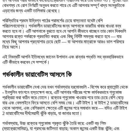
হল আপনার শরীর কীভাবে কার্বোহাইড্রেটগুলি পরিচালনা করে তার একটি শর্ত। সুতরাং এটি
বোধগম্য যে রোগ নির্ণয়টি অনুভব করতে পারে যে এটি আপনার সম্পূর্ণ খাদ্য সংস্কৃতিকে
এড়ানোর জন্য একটি তালিকায় রেখেছে।
পরিস্থিতির প্রথম উদ্বিগ্ন পাঠের পরামর্শের চেয়ে বাস্তবতা যথেষ্ট বেশি
পরিচালনাযোগ্য। গর্ভকালীন ডায়াবেটিসের জন্য আপনাকে ভারতীয় খাবার খাওয়া বন্ধ
করতে হবে না। এটি আপনাকে বুঝতে হবে যে আপনি কীভাবে খাচ্ছেন তার কোন দিকগুলি
আপনার রক্তে শর্করাকে প্রভাবিত করছে এবং কিছু নির্দিষ্ট সমন্বয় করতে হবে — যার
মধ্যে কিছু আপনার প্রত্যাশার চেয়ে ছোট — যা আপনার মাত্রাকে আরও ভাল পরিসরে
নিয়ে আসে।
এই নিবন্ধটি আপনি ইতিমধ্যে জানেন উপাদান এবং রান্নার পদ্ধতি সহ ব্যবহারিকভাবে
এটি কীভাবে করবেন সে সম্পর্কে।
গর্ভকালীন ডায়াবেটিস আসলে কি
গর্ভকালীন ডায়াবেটিস দেখা দেয় যখন গর্ভাবস্থার হরমোনগুলি - বিশেষ করে প্ল্যাসেন্টা থেকে
- ইনসুলিন ফাংশনে হস্তক্ষেপ করে, এটি আপনার শরীরের পক্ষে কার্যকরভাবে গ্লুকোজ
প্রক্রিয়া করা কঠিন করে তোলে। রক্তের গ্লুকোজ খাওয়ার পরে তার চেয়ে বেশি বেড়ে
যায় এবং বেসলাইনে ফিরে আসতে বেশি সময় নেয়। এটি টাইপ 1 বা টাইপ 2 ডায়াবেটিসের
থেকে আলাদা, এবং বেশিরভাগ ক্ষেত্রে এটি জন্মের পরে সমাধান করে — যদিও এটি টাইপ
2 ডায়াবেটিসের দীর্ঘমেয়াদী ঝুঁকি বাড়ায়, যা জানার মতো।
গর্ভাবস্থায়, উচ্চ রক্তের গ্লুকোজ প্রকৃত ঝুঁকি তৈরি করে: একটি বড় শিশু
(ম্যাক্রোসোমিয়া), যা প্রসবের জটিলতা বাড়ায়; অকাল জন্মের একটি উচ্চ ঝুঁকি; এবং