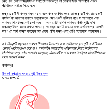
নেই এবং কোন সামঞ্জস্যগুলি সবচেয়ে গুরুত্বপূর্ণ তা বোঝার জন্য আপনাকে একটি
প্রাথমিক কাঠামো দিতে হবে।
লক্ষ্য একটি সীমাবদ্ধ খাদ্য নয় যা আপনাকে দু: খিত করে তোলে। এটি খাওয়ার একটি
প্যাটার্ন যা আপনার রক্তের গ্লুকোজকে এমন একটি পরিসরে রাখে যা আপনাকে এবং
আপনার শিশু উভয়কেই রক্ষা করে — এবং যেটি আপনি আপনার গর্ভাবস্থার বাকি
সপ্তাহগুলিতে বজায় রাখতে পারেন। যে খাদ্য আপনি জানেন সঙ্গে অর্জনযোগ্য. আপনি
আগে যে অর্থ প্রদান করছেন তার চেয়ে এটির জন্য একটু বেশি মনোযোগ প্রয়োজন।
এই নিবন্ধটি শুধুমাত্র সাধারণ শিক্ষাগত উদ্দেশ্যে এবং ব্যক্তিগতকৃত পুষ্টি বা চিকিৎসা
পরামর্শ প্রতিস্থাপন করে না। গর্ভকালীন ডায়াবেটিস পরিচালনার বিষয়ে ব্যক্তিগত
নির্দেশনার জন্য সর্বদা আপনার ডাক্তার, মিডওয়াইফ বা একজন নিবন্ধিত ডায়েটিশিয়ানের
সাথে পরামর্শ করুন৷
গর্ভাবস্থা
উপসর্গ
সপ্তাহে সপ্তাহ
পুষ্টি
টুলস
ব্লগ
লেখক সম্পর্কে