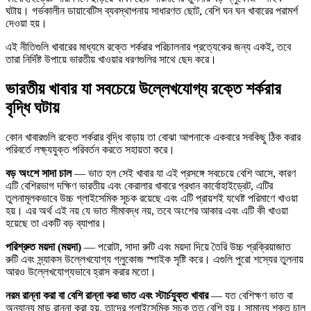
ঘটায়। গর্ভকালীন ডায়াবেটিস ব্যবস্থাপনায় সাধারণত ছোট, বেশি ঘন ঘন খাবারের পরামর্শ
দেওয়া হয়।
এই নীতিগুলি খাবারের মাধ্যমে রক্তে শর্করার পরিচালনার প্রত্যেকের জন্য একই, তবে
তারা নির্দিষ্ট উপায়ে ভারতীয় খাওয়ার ধরণগুলির সাথে ছেদ করে।
ভারতীয় খাবার যা সবচেয়ে উল্লেখযোগ্য রক্তে শর্করার
বৃদ্ধি ঘটায়
কোন খাবারগুলি রক্তে শর্করার বৃদ্ধি বাড়ায় তা বোঝা আপনাকে একবারে সবকিছু ঠিক করার
পরিবর্তে লক্ষ্যযুক্ত পরিবর্তন করতে সহায়তা করে।
বড় অংশে সাদা চাল
— ভাত হল সেই খাবার যা এই প্রসঙ্গে সবচেয়ে বেশি আসে, কারণ
এটি বেশিরভাগ দক্ষিণ ভারতীয় এবং কেরালার খাবারে প্রধান কার্বোহাইড্রেট, এটির
তুলনামূলকভাবে উচ্চ গ্লাইসেমিক সূচক রয়েছে এবং এটি প্রায়শই যথেষ্ট পরিমাণে খাওয়া
হয়। এর অর্থ এই নয় যে ভাত সীমাবদ্ধ নয়, তবে অংশের আকার এবং এটি কী খাওয়া
হয়েছে তা একটি বড় ব্যাপার।
পরিশ্রুত ময়দা (ময়দা)
— পরোটা, সাদা রুটি এবং ময়দা দিয়ে তৈরি উচ্চ প্রক্রিয়াজাত
রুটি এবং স্ন্যাকস উল্লেখযোগ্য গ্লুকোজ স্পাইক সৃষ্টি করে। এগুলি পুরো শস্যের তুলনায়
আরও উল্লেখযোগ্যভাবে হ্রাস করার মতো।
নরম রান্না করা বা বেশি রান্না করা ভাত এবং স্টার্চযুক্ত খাবার
— যত বেশিক্ষণ ভাত বা
অন্যান্য মাড় রান্না করা হয়, তাদের গ্লাইসেমিক সূচক তত বেশি হয়। সামান্য শক্ত চাল