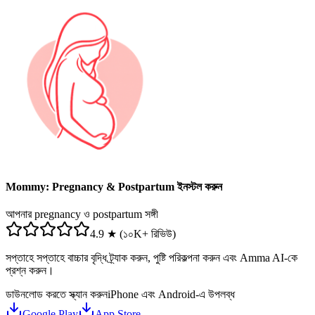
Mommy: Pregnancy & Postpartum ইনস্টল করুন
আপনার pregnancy ও postpartum সঙ্গী
4.9 ★ (১০K+ রিভিউ)
সপ্তাহে সপ্তাহে বাচ্চার বৃদ্ধি ট্র্যাক করুন, পুষ্টি পরিকল্পনা করুন এবং Amma AI-কে
প্রশ্ন করুন।
ডাউনলোড করতে স্ক্যান করুন
iPhone এবং Android-এ উপলব্ধ
Google Play
App Store