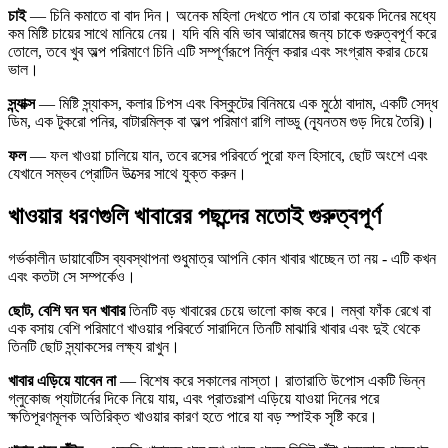
চাই
— চিনি কমাতে বা বাদ দিন। অনেক মহিলা দেখতে পান যে তারা কয়েক দিনের মধ্যে
কম মিষ্টি চায়ের সাথে মানিয়ে নেয়। যদি বমি বমি ভাব আরামের জন্য চাকে গুরুত্বপূর্ণ করে
তোলে, তবে খুব অল্প পরিমাণে চিনি এটি সম্পূর্ণরূপে নির্মূল করার এবং সংগ্রাম করার চেয়ে
ভাল।
স্ন্যাক্স
— মিষ্টি স্ন্যাকস, কলার চিপস এবং বিস্কুটের বিনিময়ে এক মুঠো বাদাম, একটি সেদ্ধ
ডিম, এক টুকরো পনির, বাটারমিল্ক বা অল্প পরিমাণ রাগি লাড্ডু (ন্যূনতম গুড় দিয়ে তৈরি)।
ফল
— ফল খাওয়া চালিয়ে যান, তবে রসের পরিবর্তে পুরো ফল হিসাবে, ছোট অংশে এবং
যেখানে সম্ভব প্রোটিন উত্সের সাথে যুক্ত করুন।
খাওয়ার ধরণগুলি খাবারের পছন্দের মতোই গুরুত্বপূর্ণ
গর্ভকালীন ডায়াবেটিস ব্যবস্থাপনা শুধুমাত্র আপনি কোন খাবার খাচ্ছেন তা নয় - এটি কখন
এবং কতটা সে সম্পর্কেও।
ছোট, বেশি ঘন ঘন খাবার
তিনটি বড় খাবারের চেয়ে ভালো কাজ করে। লম্বা ফাঁক রেখে বা
এক বসায় বেশি পরিমাণে খাওয়ার পরিবর্তে সারাদিনে তিনটি মাঝারি খাবার এবং দুই থেকে
তিনটি ছোট স্ন্যাকসের লক্ষ্য রাখুন।
খাবার এড়িয়ে যাবেন না
— বিশেষ করে সকালের নাস্তা। রাতারাতি উপোস একটি ভিন্ন
গ্লুকোজ প্যাটার্নের দিকে নিয়ে যায়, এবং প্রাতঃরাশ এড়িয়ে যাওয়া দিনের পরে
ক্ষতিপূরণমূলক অতিরিক্ত খাওয়ার কারণ হতে পারে যা বড় স্পাইক সৃষ্টি করে।