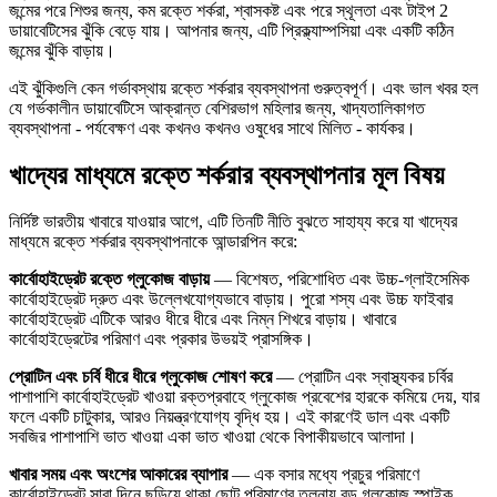
জন্মের পরে শিশুর জন্য, কম রক্তে শর্করা, শ্বাসকষ্ট এবং পরে স্থূলতা এবং টাইপ 2
ডায়াবেটিসের ঝুঁকি বেড়ে যায়। আপনার জন্য, এটি প্রিক্ল্যাম্পসিয়া এবং একটি কঠিন
জন্মের ঝুঁকি বাড়ায়।
এই ঝুঁকিগুলি কেন গর্ভাবস্থায় রক্তে শর্করার ব্যবস্থাপনা গুরুত্বপূর্ণ। এবং ভাল খবর হল
যে গর্ভকালীন ডায়াবেটিসে আক্রান্ত বেশিরভাগ মহিলার জন্য, খাদ্যতালিকাগত
ব্যবস্থাপনা - পর্যবেক্ষণ এবং কখনও কখনও ওষুধের সাথে মিলিত - কার্যকর।
খাদ্যের মাধ্যমে রক্তে শর্করার ব্যবস্থাপনার মূল বিষয়
নির্দিষ্ট ভারতীয় খাবারে যাওয়ার আগে, এটি তিনটি নীতি বুঝতে সাহায্য করে যা খাদ্যের
মাধ্যমে রক্তে শর্করার ব্যবস্থাপনাকে আন্ডারপিন করে:
কার্বোহাইড্রেট রক্তে গ্লুকোজ বাড়ায়
— বিশেষত, পরিশোধিত এবং উচ্চ-গ্লাইসেমিক
কার্বোহাইড্রেট দ্রুত এবং উল্লেখযোগ্যভাবে বাড়ায়। পুরো শস্য এবং উচ্চ ফাইবার
কার্বোহাইড্রেট এটিকে আরও ধীরে ধীরে এবং নিম্ন শিখরে বাড়ায়। খাবারে
কার্বোহাইড্রেটের পরিমাণ এবং প্রকার উভয়ই প্রাসঙ্গিক।
প্রোটিন এবং চর্বি ধীরে ধীরে গ্লুকোজ শোষণ করে
— প্রোটিন এবং স্বাস্থ্যকর চর্বির
পাশাপাশি কার্বোহাইড্রেট খাওয়া রক্তপ্রবাহে গ্লুকোজ প্রবেশের হারকে কমিয়ে দেয়, যার
ফলে একটি চাটুকার, আরও নিয়ন্ত্রণযোগ্য বৃদ্ধি হয়। এই কারণেই ডাল এবং একটি
সবজির পাশাপাশি ভাত খাওয়া একা ভাত খাওয়া থেকে বিপাকীয়ভাবে আলাদা।
খাবার সময় এবং অংশের আকারের ব্যাপার
— এক বসার মধ্যে প্রচুর পরিমাণে
কার্বোহাইড্রেট সারা দিনে ছড়িয়ে থাকা ছোট পরিমাণের তুলনায় বড় গ্লুকোজ স্পাইক