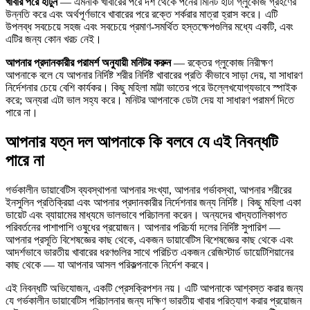
খাবার পরে হাঁটুন
— এমনকি খাবারের পরে দশ থেকে পনের মিনিট হাঁটা গ্লুকোজ গ্রহণের
উন্নতি করে এবং অর্থপূর্ণভাবে খাবারের পরে রক্তে শর্করার মাত্রা হ্রাস করে। এটি
উপলব্ধ সবচেয়ে সহজ এবং সবচেয়ে প্রমাণ-সমর্থিত হস্তক্ষেপগুলির মধ্যে একটি, এবং
এটির জন্য কোন খরচ নেই।
আপনার প্রদানকারীর পরামর্শ অনুযায়ী মনিটর করুন
— রক্তের গ্লুকোজ নিরীক্ষণ
আপনাকে বলে যে আপনার নির্দিষ্ট শরীর নির্দিষ্ট খাবারের প্রতি কীভাবে সাড়া দেয়, যা সাধারণ
নির্দেশনার চেয়ে বেশি কার্যকর। কিছু মহিলা মাট্টা ভাতের পরে উল্লেখযোগ্যভাবে স্পাইক
করে; অন্যরা এটা ভাল সহ্য করে। মনিটর আপনাকে ডেটা দেয় যা সাধারণ পরামর্শ দিতে
পারে না।
আপনার যত্ন দল আপনাকে কি বলবে যে এই নিবন্ধটি
পারে না
গর্ভকালীন ডায়াবেটিস ব্যবস্থাপনা আপনার সংখ্যা, আপনার গর্ভাবস্থা, আপনার শরীরের
ইনসুলিন প্রতিক্রিয়া এবং আপনার প্রদানকারীর নির্দেশনার জন্য নির্দিষ্ট। কিছু মহিলা একা
ডায়েট এবং ব্যায়ামের মাধ্যমে ভালভাবে পরিচালনা করেন। অন্যদের খাদ্যতালিকাগত
পরিবর্তনের পাশাপাশি ওষুধের প্রয়োজন। আপনার পরিচর্যা দলের নির্দিষ্ট সুপারিশ —
আপনার প্রসূতি বিশেষজ্ঞের কাছ থেকে, একজন ডায়াবেটিস বিশেষজ্ঞের কাছ থেকে এবং
আদর্শভাবে ভারতীয় খাবারের ধরণগুলির সাথে পরিচিত একজন রেজিস্টার্ড ডায়েটিশিয়ানের
কাছ থেকে — যা আপনার আসল পরিকল্পনাকে নির্দেশ করবে।
এই নিবন্ধটি অভিযোজন, একটি প্রেসক্রিপশন নয়। এটি আপনাকে আশ্বস্ত করার জন্য
যে গর্ভকালীন ডায়াবেটিস পরিচালনার জন্য দক্ষিণ ভারতীয় খাবার পরিত্যাগ করার প্রয়োজন