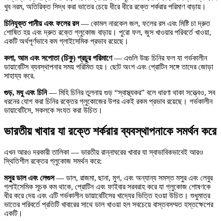
খুব নরম, অতিরিক্ত সিদ্ধ করা ভাতের চেয়ে ধীরে ধীরে রক্তে শর্করার পরিমাণ বাড়ায়।
চিনিযুক্ত পানীয় এবং ফলের রস
— কোমল নারকেল জল, ফলের রস এবং মিষ্টি চা দ্রুত
শোষিত হয় এবং দ্রুত রক্তে গ্লুকোজ বাড়ায়। পুরো ফল, জুস খাওয়ার পরিবর্তে খাওয়া,
একটি অর্থপূর্ণভাবে কম গ্লাইসেমিক প্রভাব রয়েছে।
কলা, আম এবং সপোতা (চিকু) প্রচুর পরিমাণে
— এগুলি উচ্চ চিনির ফল যা গর্ভকালীন
ডায়াবেটিস ব্যবস্থাপনার সময় পরিমিত হয়। ছোট অংশ এবং প্রোটিন সঙ্গে তাদের জোড়া
সাহায্য করে.
গুড়, মধু এবং চিনি
— মিহি চিনির তুলনায় গুড় “স্বাস্থ্যকর” বলে ধারণা থাকা সত্ত্বেও, সব
ধরনের যোগ করা চিনির রক্তের গ্লুকোজের উপর একই রকম প্রভাব রয়েছে। গর্ভকালীন
ডায়াবেটিসে, সকলকে সংযত করা উচিত।
ভারতীয় খাবার যা রক্তে শর্করার ব্যবস্থাপনাকে সমর্থন করে
এখন আরও দরকারী তালিকা — ভারতীয় রান্নাঘরের খাবার যা স্বাভাবিকভাবেই আরও
স্থিতিশীল রক্তের গ্লুকোজ সমর্থন করে:
মসুর ডাল এবং লেগুস
— ডাল, রাজমা, ছানা, মুগ, এবং অন্যান্য সমস্ত মসুর এবং লেবুর
গ্লাইসেমিক সূচক কম থাকে, প্রোটিন এবং ফাইবার সরবরাহ করে যা গ্লুকোজ শোষণকে
ধীর করে দেয় এবং এটি গর্ভকালীন ডায়াবেটিসের খাদ্যের ভিত্তি হওয়া উচিত। শুধুমাত্র
ভাতের পরিবর্তে প্রতিটি খাবারের সাথে ডাল খাওয়া হল সবচেয়ে বাস্তবসম্মত হস্তক্ষেপের
একটি।