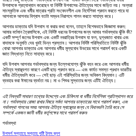
উপবাসকে প্রত্যাখ্যান করেছেন যা নির্দিষ্ট উপবাসের ঐতিহ্যের সাথে জড়িত নয়। অন্যরা
সাংস্কৃতিক এবং ধর্মীয় মাত্রার প্রতি সংবেদনশীল এবং নির্দেশিকা প্রদান করতে পারে যা
আপনাকে আপনার বিশ্বাস যতটা সম্ভব নিরাপদে পালন করতে সাহায্য করে।
আপনার ডাক্তার যদি উপবাস না করার কথা বলেন, তাহলে বিশেষভাবে জিজ্ঞাসা করুন:
আমার বর্তমান ত্রৈমাসিকে, এই নির্দিষ্ট ধরনের উপবাসের জন্য আমার গর্ভাবস্থার ঝুঁকি কী?
একটি সম্পূর্ণ জলের উপবাস এবং একটি নবরাত্রির উপবাস যা ফল, দুগ্ধজাত খাবার এবং
বাদামকে অনুমতি দেয় খুবই ভিন্ন প্রস্তাব। আপনার নির্দিষ্ট পরিস্থিতিতে নির্দিষ্ট ঝুঁকি
বোঝা আপনার ডাক্তার এবং আপনার ধর্মীয় মূল্যবোধ উভয়ের সাথে পরামর্শ করে একটি
জ্ঞাত সিদ্ধান্ত নিতে সাহায্য করে।
যদি উপবাস আপনার গর্ভাবস্থার জন্য উল্লেখযোগ্য ঝুঁকি বহন করে এবং আপনার ধর্মীয়
ঐতিহ্য স্বাস্থ্যগত কারণে একটি ছাড় প্রদান করে — এবং কার্যত সমস্ত প্রধান ভারতীয়
ধর্মীয় ঐতিহ্যগুলি করে — সেই ছাড় এই পরিস্থিতির জন্য অবিকল বিদ্যমান। এটি
ব্যবহার করা ঈমানের ব্যর্থতা নয়। মা ও শিশুর সুস্থতার জন্য এটিই ঐতিহ্য।
এই নিবন্ধটি সাধারণ তথ্যের উদ্দেশ্যে এবং চিকিৎসা বা ধর্মীয় নির্দেশিকা প্রতিস্থাপন করে
না। গর্ভাবস্থায় রোজা রাখার বিষয়ে সর্বদা আপনার ডাক্তারের সাথে পরামর্শ করুন, এবং
গর্ভাবস্থা পালনের সময় আপনার ঐতিহ্য স্বাস্থ্যের জন্য যে বিধানগুলি তৈরি করে সে
সম্পর্কে একজন জ্ঞানী ধর্মীয় কর্তৃপক্ষের সাথে পরামর্শ করুন৷
গর্ভাবস্থা
উপসর্গ
সপ্তাহে সপ্তাহ
পুষ্টি
টুলস
ব্লগ