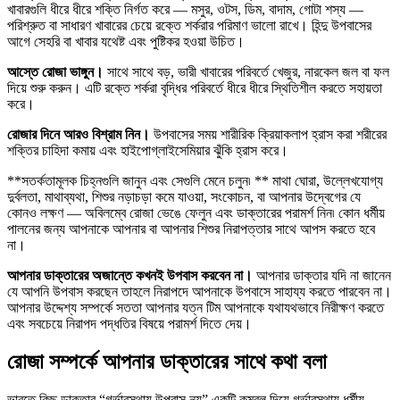
খাবারগুলি ধীরে ধীরে শক্তি নির্গত করে — মসুর, ওটস, ডিম, বাদাম, গোটা শস্য —
পরিশ্রুত বা সাধারণ খাবারের চেয়ে রক্তে শর্করার পরিমাণ ভালো রাখে। হিন্দু উপবাসের
আগে সেহরি বা খাবার যথেষ্ট এবং পুষ্টিকর হওয়া উচিত।
আস্তে রোজা ভাঙ্গুন।
সাথে সাথে বড়, ভারী খাবারের পরিবর্তে খেজুর, নারকেল জল বা ফল
দিয়ে শুরু করুন। এটি রক্তে শর্করা বৃদ্ধির পরিবর্তে ধীরে ধীরে স্থিতিশীল করতে সহায়তা
করে।
রোজার দিনে আরও বিশ্রাম নিন।
উপবাসের সময় শারীরিক ক্রিয়াকলাপ হ্রাস করা শরীরের
শক্তির চাহিদা কমায় এবং হাইপোগ্লাইসেমিয়ার ঝুঁকি হ্রাস করে।
**সতর্কতামূলক চিহ্নগুলি জানুন এবং সেগুলি মেনে চলুন৷ ** মাথা ঘোরা, উল্লেখযোগ্য
দুর্বলতা, মাথাব্যথা, শিশুর নড়াচড়া কমে যাওয়া, সংকোচন, বা আপনার উদ্বেগের যে
কোনও লক্ষণ — অবিলম্বে রোজা ভেঙে ফেলুন এবং ডাক্তারের পরামর্শ নিন৷ কোন ধর্মীয়
পালনের জন্য আপনাকে আপনার বা আপনার শিশুর নিরাপত্তার সাথে আপস করতে হবে
না।
আপনার ডাক্তারের অজান্তে কখনই উপবাস করবেন না।
আপনার ডাক্তার যদি না জানেন
যে আপনি উপবাস করছেন তাহলে নিরাপদে আপনাকে উপবাসে সাহায্য করতে পারবেন না।
আপনার উদ্দেশ্য সম্পর্কে সততা আপনার যত্ন টিম আপনাকে যথাযথভাবে নিরীক্ষণ করতে
এবং সবচেয়ে নিরাপদ পদ্ধতির বিষয়ে পরামর্শ দিতে দেয়।
রোজা সম্পর্কে আপনার ডাক্তারের সাথে কথা বলা
ভারতে কিছু ডাক্তার “গর্ভাবস্থায় উপবাস নয়” একটি কম্বল দিয়ে গর্ভাবস্থায় ধর্মীয়