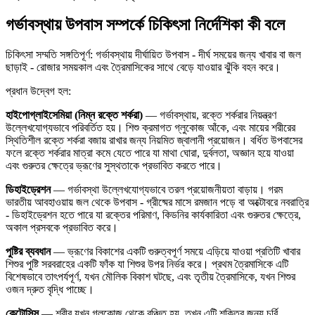
গর্ভাবস্থায় উপবাস সম্পর্কে চিকিৎসা নির্দেশিকা কী বলে
চিকিৎসা সম্মতি সঙ্গতিপূর্ণ: গর্ভাবস্থায় দীর্ঘায়িত উপবাস - দীর্ঘ সময়ের জন্য খাবার বা জল
ছাড়াই - রোজার সময়কাল এবং ত্রৈমাসিকের সাথে বেড়ে যাওয়ার ঝুঁকি বহন করে।
প্রধান উদ্বেগ হল:
হাইপোগ্লাইসেমিয়া (নিম্ন রক্তে শর্করা)
— গর্ভাবস্থায়, রক্তে শর্করার নিয়ন্ত্রণ
উল্লেখযোগ্যভাবে পরিবর্তিত হয়। শিশু ক্রমাগত গ্লুকোজ আঁকে, এবং মায়ের শরীরের
স্থিতিশীল রক্তে শর্করা বজায় রাখার জন্য নিয়মিত জ্বালানী প্রয়োজন। বর্ধিত উপবাসের
ফলে রক্তে শর্করার মাত্রা কমে যেতে পারে যা মাথা ঘোরা, দুর্বলতা, অজ্ঞান হয়ে যাওয়া
এবং গুরুতর ক্ষেত্রে ভ্রূণের সুস্থতাকে প্রভাবিত করতে পারে।
ডিহাইড্রেশন
— গর্ভাবস্থা উল্লেখযোগ্যভাবে তরল প্রয়োজনীয়তা বাড়ায়। গরম
ভারতীয় আবহাওয়ায় জল থেকে উপবাস - গ্রীষ্মের মাসে রমজান পড়ে বা অক্টোবরে নবরাত্রি
- ডিহাইড্রেশন হতে পারে যা রক্তের পরিমাণ, কিডনির কার্যকারিতা এবং গুরুতর ক্ষেত্রে,
অকাল প্রসবকে প্রভাবিত করে।
পুষ্টির ব্যবধান
— ভ্রূণের বিকাশের একটি গুরুত্বপূর্ণ সময়ে এড়িয়ে যাওয়া প্রতিটি খাবার
শিশুর পুষ্টি সরবরাহের একটি ফাঁক যা শিশুর উপর নির্ভর করে। প্রথম ত্রৈমাসিকে এটি
বিশেষভাবে তাৎপর্যপূর্ণ, যখন মৌলিক বিকাশ ঘটছে, এবং তৃতীয় ত্রৈমাসিকে, যখন শিশুর
ওজন দ্রুত বৃদ্ধি পাচ্ছে।
কেটোসিস
— শরীর যখন গ্লুকোজ থেকে বঞ্চিত হয়, তখন এটি শক্তির জন্য চর্বি