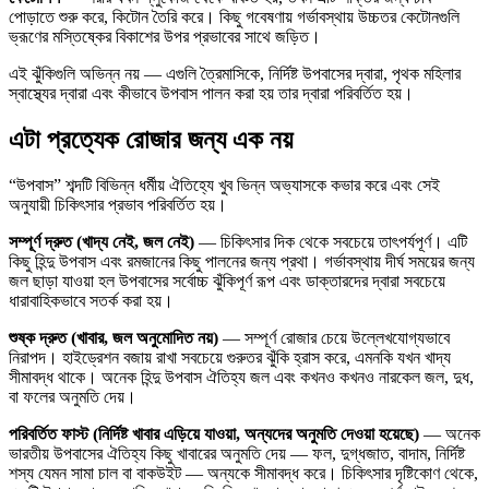
পোড়াতে শুরু করে, কিটোন তৈরি করে। কিছু গবেষণায় গর্ভাবস্থায় উচ্চতর কেটোনগুলি
ভ্রূণের মস্তিষ্কের বিকাশের উপর প্রভাবের সাথে জড়িত।
এই ঝুঁকিগুলি অভিন্ন নয় — এগুলি ত্রৈমাসিকে, নির্দিষ্ট উপবাসের দ্বারা, পৃথক মহিলার
স্বাস্থ্যের দ্বারা এবং কীভাবে উপবাস পালন করা হয় তার দ্বারা পরিবর্তিত হয়।
এটা প্রত্যেক রোজার জন্য এক নয়
“উপবাস” শব্দটি বিভিন্ন ধর্মীয় ঐতিহ্যে খুব ভিন্ন অভ্যাসকে কভার করে এবং সেই
অনুযায়ী চিকিৎসার প্রভাব পরিবর্তিত হয়।
সম্পূর্ণ দ্রুত (খাদ্য নেই, জল নেই)
— চিকিৎসার দিক থেকে সবচেয়ে তাৎপর্যপূর্ণ। এটি
কিছু হিন্দু উপবাস এবং রমজানের কিছু পালনের জন্য প্রথা। গর্ভাবস্থায় দীর্ঘ সময়ের জন্য
জল ছাড়া যাওয়া হল উপবাসের সর্বোচ্চ ঝুঁকিপূর্ণ রূপ এবং ডাক্তারদের দ্বারা সবচেয়ে
ধারাবাহিকভাবে সতর্ক করা হয়।
শুষ্ক দ্রুত (খাবার, জল অনুমোদিত নয়)
— সম্পূর্ণ রোজার চেয়ে উল্লেখযোগ্যভাবে
নিরাপদ। হাইড্রেশন বজায় রাখা সবচেয়ে গুরুতর ঝুঁকি হ্রাস করে, এমনকি যখন খাদ্য
সীমাবদ্ধ থাকে। অনেক হিন্দু উপবাস ঐতিহ্য জল এবং কখনও কখনও নারকেল জল, দুধ,
বা ফলের অনুমতি দেয়।
পরিবর্তিত ফাস্ট (নির্দিষ্ট খাবার এড়িয়ে যাওয়া, অন্যদের অনুমতি দেওয়া হয়েছে)
— অনেক
ভারতীয় উপবাসের ঐতিহ্য কিছু খাবারের অনুমতি দেয় — ফল, দুগ্ধজাত, বাদাম, নির্দিষ্ট
শস্য যেমন সামা চাল বা বাকউইট — অন্যকে সীমাবদ্ধ করে। চিকিৎসার দৃষ্টিকোণ থেকে,