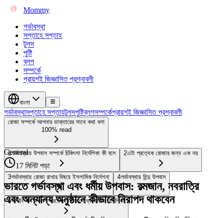
Mommy
গর্ভাবস্থা
সপ্তাহে সপ্তাহ
টুলস
পুষ্টি
ব্লগ
সম্পর্কে
প্রায়শই জিজ্ঞাসিত প্রশ্নাবলী
বাংলা
গর্ভাবস্থা
সপ্তাহে সপ্তাহ
টুলস
পুষ্টি
ব্লগ
সম্পর্কে
প্রায়শই জিজ্ঞাসিত প্রশ্নাবলী
রোজা সম্পর্কে আপনার ডাক্তারের সাথে কথা বলা
100% read
General
1
গর্ভাবস্থায় উপবাস সম্পর্কে চিকিৎসা নির্দেশিকা কী বলে
2
এটা প্রত্যেক রোজার জন্য এক নয়
17 মিনিট পড়া
3
গর্ভাবস্থায় রোজা রাখার বিষয়ে ইসলামিক নির্দেশনা
4
গর্ভাবস্থায় হিন্দু উপবাস
ভারতে গর্ভাবস্থা এবং ধর্মীয় উপবাস: রমজান, নবরাত্রি
এবং অন্যান্য অনুষ্ঠানে কীভাবে নিরাপদ থাকবেন
5
আপনি যদি উপবাস করতে চান তাহলে ব্যবহারিক নির্দেশিকা