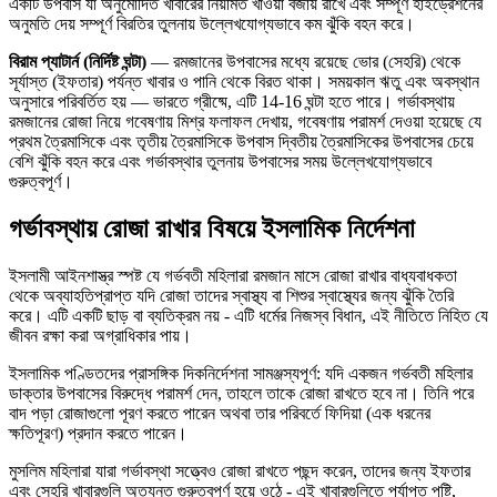
একটি উপবাস যা অনুমোদিত খাবারের নিয়মিত খাওয়া বজায় রাখে এবং সম্পূর্ণ হাইড্রেশনের
অনুমতি দেয় সম্পূর্ণ বিরতির তুলনায় উল্লেখযোগ্যভাবে কম ঝুঁকি বহন করে।
বিরাম প্যাটার্ন (নির্দিষ্ট ঘন্টা)
— রমজানের উপবাসের মধ্যে রয়েছে ভোর (সেহরি) থেকে
সূর্যাস্ত (ইফতার) পর্যন্ত খাবার ও পানি থেকে বিরত থাকা। সময়কাল ঋতু এবং অবস্থান
অনুসারে পরিবর্তিত হয় — ভারতে গ্রীষ্মে, এটি 14-16 ঘন্টা হতে পারে। গর্ভাবস্থায়
রমজানের রোজা নিয়ে গবেষণায় মিশ্র ফলাফল দেখায়, গবেষণায় পরামর্শ দেওয়া হয়েছে যে
প্রথম ত্রৈমাসিকে এবং তৃতীয় ত্রৈমাসিকে উপবাস দ্বিতীয় ত্রৈমাসিকের উপবাসের চেয়ে
বেশি ঝুঁকি বহন করে এবং গর্ভাবস্থার তুলনায় উপবাসের সময় উল্লেখযোগ্যভাবে
গুরুত্বপূর্ণ।
গর্ভাবস্থায় রোজা রাখার বিষয়ে ইসলামিক নির্দেশনা
ইসলামী আইনশাস্ত্র স্পষ্ট যে গর্ভবতী মহিলারা রমজান মাসে রোজা রাখার বাধ্যবাধকতা
থেকে অব্যাহতিপ্রাপ্ত যদি রোজা তাদের স্বাস্থ্য বা শিশুর স্বাস্থ্যের জন্য ঝুঁকি তৈরি
করে। এটি একটি ছাড় বা ব্যতিক্রম নয় - এটি ধর্মের নিজস্ব বিধান, এই নীতিতে নিহিত যে
জীবন রক্ষা করা অগ্রাধিকার পায়।
ইসলামিক পণ্ডিতদের প্রাসঙ্গিক দিকনির্দেশনা সামঞ্জস্যপূর্ণ: যদি একজন গর্ভবতী মহিলার
ডাক্তার উপবাসের বিরুদ্ধে পরামর্শ দেন, তাহলে তাকে রোজা রাখতে হবে না। তিনি পরে
বাদ পড়া রোজাগুলো পূরণ করতে পারেন অথবা তার পরিবর্তে ফিদিয়া (এক ধরনের
ক্ষতিপূরণ) প্রদান করতে পারেন।
মুসলিম মহিলারা যারা গর্ভাবস্থা সত্ত্বেও রোজা রাখতে পছন্দ করেন, তাদের জন্য ইফতার
এবং সেহরি খাবারগুলি অত্যন্ত গুরুত্বপূর্ণ হয়ে ওঠে - এই খাবারগুলিতে পর্যাপ্ত পুষ্টি,