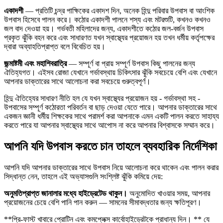
একাদশী
— প্রতিটি চন্দ্র পাক্ষিকের একাদশ দিন, অনেক হিন্দু পরিবার উপবাস বা আংশিক
উপবাস হিসেবে পালন করে। কঠোর একাদশী পালনে শস্য এবং মটরশুটি, কখনও কখনও
জল বাদ দেওয়া হয়। গর্ভবতী মহিলাদের জন্য, একাদশীতে কঠোর জল-বর্জন উপবাস
প্রকৃত ঝুঁকি বহন করে এবং সাধারণত যখন স্বাস্থ্যের প্রয়োজন হয় তখন ধর্মীয় কর্তৃপক্ষের
দ্বারা অব্যাহতিপ্রাপ্ত বলে বিবেচিত হয়।
জন্মাষ্টমী এবং মহাশিবরাত্রি
— সম্পূর্ণ বা প্রায় সম্পূর্ণ উপবাস কিছু পালনের জন্য
ঐতিহ্যগত। এইসব রোজা যেখানে গর্ভাবস্থায় চিকিৎসার ঝুঁকি সবচেয়ে বেশি এবং যেখানে
আপনার ডাক্তারের সাথে আলোচনা করা সবচেয়ে গুরুত্বপূর্ণ।
হিন্দু ঐতিহ্যের সাধারণ নীতি হল যে যখন স্বাস্থ্যের প্রয়োজন হয় - গর্ভাবস্থা সহ -
উপবাসের সম্পূর্ণ কঠোরতা পরিবর্তন বা ছাড় দেওয়া যেতে পারে। আপনার ডাক্তারের সাথে
একজন জ্ঞানী ধর্মীয় শিক্ষকের সাথে পরামর্শ করা আপনাকে এমন একটি পালন করতে সাহায্য
করতে পারে যা আপনার স্বাস্থ্যের সাথে আপোস না করে আপনার বিশ্বাসকে সম্মান করে।
আপনি যদি উপবাস করতে চান তাহলে ব্যবহারিক নির্দেশিকা
আপনি যদি আপনার ডাক্তারের সাথে উপবাস নিয়ে আলোচনা করে থাকেন এবং পালন করার
সিদ্ধান্ত নেন, তাহলে এই অভ্যাসগুলি সংশ্লিষ্ট ঝুঁকি কমিয়ে দেয়:
অনুমতিপ্রাপ্ত জানালার মধ্যে হাইড্রেটেড থাকুন।
অনুমোদিত খাওয়ার সময়, আপনার
প্রয়োজনের চেয়ে বেশি পানি পান করুন — সামনের সীমাবদ্ধতার জন্য ক্ষতিপূরণ।
**প্রি-ফাস্ট খাবারে প্রোটিন এবং কমপ্লেক্স কার্বোহাইড্রেটকে প্রাধান্য দিন। ** যে