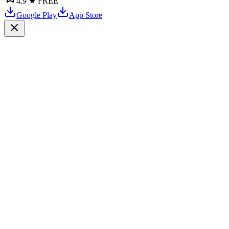
4.9 ★
FREE
Google Play
App Store