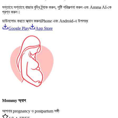
সপ্তাহে সপ্তাহে বাচ্চার বৃদ্ধি ট্র্যাক করুন, পুষ্টি পরিকল্পনা করুন এবং Amma AI-কে
প্রশ্ন করুন।
ডাউনলোড করতে স্ক্যান করুন
iPhone এবং Android-এ উপলব্ধ
Google Play
App Store
Mommy অ্যাপ
আপনার pregnancy ও postpartum সঙ্গী