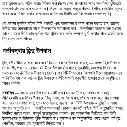
হাইড্রেশন এবং সঠিক খাবার নিশ্চিত করা দিনের বেলা উপবাসের সাথে সম্পর্কিত ঝুঁকিগুলি
উল্লেখযোগ্যভাবে কমাতে পারে। ইফতারে খেজুর, প্রচুর পরিমাণে পানি, প্রোটিন সমৃদ্ধ
খাবার এবং শক্তি বজায় রাখে এমন জটিল কার্বোহাইড্রেট বিশেষভাবে গুরুত্বপূর্ণ।
যে কোনো মুসলিম মহিলা যিনি গর্ভবতী এবং রমজানের উপবাস পালন করতে চান, তাদের
উচিত তার ডাক্তারের সাথে বিশেষভাবে আলোচনা করা - আদর্শভাবে রমজান শুরু হওয়ার
আগে - যাতে তিনি তার ব্যক্তিগত ঝুঁকির কারণগুলি সম্পর্কে পূর্ণ বোঝার সাথে একটি জ্ঞাত
সিদ্ধান্ত নিতে পারেন।
গর্ভাবস্থায় হিন্দু উপবাস
হিন্দু ধর্মীয় রীতিতে সারা বছর ধরে বিভিন্ন ধরনের উপবাস রয়েছে — সাপ্তাহিক উপবাস
(একাদশী, প্রদোষ, সোমভার), উত্সব উপবাস (নবরাত্রি, জন্মাষ্টমী, মহাশিবরাত্রি) এবং
স্বতন্ত্র ব্রত-ভিত্তিক উপবাস (ব্রত)। প্রতিটি উপবাসের নিয়মগুলি উল্লেখযোগ্যভাবে
পরিবর্তিত হয় এবং অনেক হিন্দু উপবাসের ঐতিহ্যগুলি প্রদর্শিত হওয়ার চেয়ে অনুশীলনে
আরও নমনীয়।
নবরাত্রি
— বছরে দুবার উপবাসের নয়টি রাত (বসন্তে চৈত্র, শরৎকালে শারদা)।
ঐতিহ্যবাহী নবরাত্রির উপবাসে কিছু শস্য, আমিষ খাবার, পেঁয়াজ এবং রসুন বাদ দেওয়া
হয়, তবে সাধারণত ফল, দুগ্ধজাত খাবার, বাদাম এবং নির্দিষ্ট উপবাস-অনুমোদিত শস্য
খাওয়ার অনুমতি দেয়। নবরাত্রি পালনকারী একজন গর্ভবতী মহিলা যিনি অনুমোদিত খাবার
নিয়মিত গ্রহণ করেন, সম্পূর্ণ হাইড্রেটেড থাকেন এবং স্বাভাবিক বিরতিতে খান তিনি
উল্লেখযোগ্য চিকিৎসা ঝুঁকি নিচ্ছেন না। চ্যালেঞ্জ হল অনুমোদিত খাবার থেকে পর্যাপ্ত
প্রোটিন, আয়রন এবং ক্যালোরি নিশ্চিত করা।