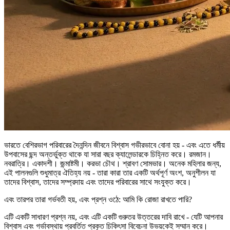
ভারতে বেশিরভাগ পরিবারের দৈনন্দিন জীবনে বিশ্বাস গভীরভাবে বোনা হয় - এবং এতে ধর্মীয়
উপবাসের ছন্দ অন্তর্ভুক্ত থাকে যা সারা বছর ক্যালেন্ডারকে চিহ্নিত করে। রমজান।
নবরাত্রি। একাদশী। জন্মাষ্টমী। করভা চৌথ। শ্রাবণ সোমভার। অনেক মহিলার জন্য,
এই পালনগুলি শুধুমাত্র ঐতিহ্য নয় - তারা কারা তার একটি অর্থপূর্ণ অংশ, অনুশীলন যা
তাদের বিশ্বাস, তাদের সম্প্রদায় এবং তাদের পরিবারের সাথে সংযুক্ত করে।
এবং তারপর তারা গর্ভবতী হয়, এবং প্রশ্ন ওঠে: আমি কি রোজা রাখতে পারি?
এটি একটি সাধারণ প্রশ্ন নয়, এবং এটি একটি গুরুতর উত্তরের দাবি রাখে - যেটি আপনার
বিশ্বাস এবং গর্ভাবস্থায় প্রবর্তিত প্রকৃত চিকিৎসা বিবেচনা উভয়কেই সম্মান করে।