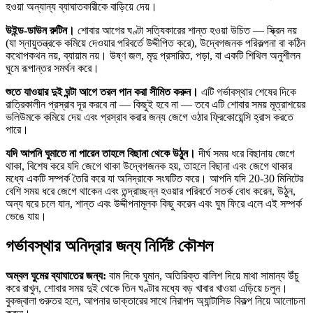
হওয়া অন্যান্য ব্যাঘাতকারীকে বাড়িয়ে দেয়।
উইন্ড-ডাউন রুটিন।
শোবার আগের ঘণ্টা সত্যিকারের শান্ত হওয়া উচিত — স্ক্রিন নয়
(যা স্নায়ুতন্ত্রকে কমিয়ে দেওয়ার পরিবর্তে উদ্দীপিত করে), উদ্বেগজনক পরিকল্পনা বা কঠিন
কথোপকথন নয়, ব্যায়াম নয়। উষ্ণ জল, মৃদু প্রসারিত, পড়া, বা একটি শিথিল অনুশীলন
ঘুমে রূপান্তর সমর্থন করে।
শুতে যাওয়ার দুই ঘন্টা আগে তরল পান করা সীমিত করুন।
এটি গর্ভাবস্থার শেষের দিকে
রাত্রিকালীন প্রস্রাব দূর করবে না — কিছুই হবে না — তবে এটি শোবার সময় মূত্রাশয়ের
ভলিউমকে কমিয়ে দেয় এবং প্রস্রাব করার জন্য জেগে ওঠার ফ্রিকোয়েন্সি হ্রাস করতে
পারে।
যদি আপনি ঘুমাতে না পারেন তাহলে বিছানা থেকে উঠুন।
দীর্ঘ সময় ধরে বিছানায় জেগে
থাকা, বিশেষ করে যদি জেগে থাকা উদ্বেগজনক হয়, তাহলে বিছানা এবং জেগে থাকার
মধ্যে একটি সম্পর্ক তৈরি করে যা অনিদ্রাকে সংঘটিত করে। আপনি যদি 20-30 মিনিটের
বেশি সময় ধরে জেগে থাকেন এবং তন্দ্রাচ্ছন্ন হওয়ার পরিবর্তে সতর্ক বোধ করেন, উঠুন,
অন্য ঘরে চলে যান, শান্ত এবং উদ্দীপনামূলক কিছু করেন এবং ঘুম ফিরে এলে এই সম্পর্ক
ভেঙে যায়।
গর্ভাবস্থার অনিদ্রার জন্য নির্দিষ্ট কৌশল
অম্বল ঘুমের ব্যাঘাতের জন্য:
বাম দিকে ঘুমান, অতিরিক্ত বালিশ দিয়ে মাথা সামান্য উঁচু
করে রাখুন, শোবার সময় দুই থেকে তিন ঘণ্টার মধ্যে বড় খাবার খাওয়া এড়িয়ে চলুন।
বুকজ্বালা গুরুতর হলে, আপনার ডাক্তারের সাথে নিরাপদ অ্যান্টাসিড বিকল্প নিয়ে আলোচনা