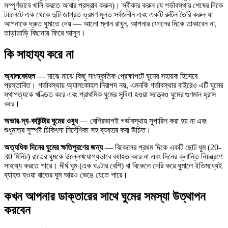
সম্পূর্ণভাবে খালি করতে আবার প্রস্রাব করুন)। স্বীকার করুন যে গর্ভাবস্থার শেষের দিকে
টয়লেটে এক থেকে দুটি জাগ্রত ভ্রমণ মূলত সর্বজনীন এবং একটি রুটিন তৈরি করুন যা
আপনাকে দ্রুত ঘুমাতে দেয় — আলো ম্লান রাখুন, আপনার ফোনের দিকে তাকাবেন না,
তাড়াতাড়ি বিছানায় ফিরে আসুন।
কি সাহায্য করে না
অ্যালকোহল
— মাঝে মাঝে কিছু সাংস্কৃতিক প্রেক্ষাপটে ঘুমের সহায়ক হিসেবে
প্রস্তাবিত। গর্ভাবস্থায় অ্যালকোহল নিরাপদ নয়, এমনকি গর্ভাবস্থার বাইরেও এটি ঘুমের
স্থাপত্যকে খণ্ডিত করে এবং প্রাথমিক ঘুমের সুবিধা হওয়া সত্ত্বেও ঘুমের গুণমান হ্রাস
করে।
অভার-দ্য-কাউন্টার ঘুমের ওষুধ
— বেশিরভাগই গর্ভাবস্থায় সুপারিশ করা হয় না এবং
শুধুমাত্র সুস্পষ্ট চিকিৎসা নির্দেশিকা সহ ব্যবহার করা উচিত।
অত্যধিক দিনের ঘুমের ক্ষতিপূরণের জন্য
— বিকেলের প্রথম দিকে একটি ছোট ঘুম (20-
30 মিনিট) রাতের ঘুমকে উল্লেখযোগ্যভাবে ব্যাহত করে না এবং দিনের ক্লান্তি নিয়ন্ত্রণে
সাহায্য করতে পারে। দীর্ঘ ঘুম (এক ঘণ্টার বেশি) বা বিকেলে দেরি করে ঘুমালে ইতিমধ্যেই
ব্যাহত হওয়া রাতের ঘুম আরও ভেঙে যেতে পারে।
কখন আপনার ডাক্তারের সাথে ঘুমের সমস্যা উত্থাপন
করবেন