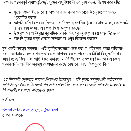
আপনার প্রসবপূর্ব অ্যাপয়েন্টমেন্টে ঘুমের অসুবিধাগুলি উল্লেখ করুন, বিশেষ করে যদি:
ঘুমের বঞ্চনা দিনের বেলা আপনার কাজ করার ক্ষমতাকে উল্লেখযোগ্যভাবে
প্রভাবিত করছে
আপনি অস্থির পায়ের সিন্ড্রোম বা স্লিপ অ্যাপনিয়া (জোরে নাক ডাকা, জেগে ওঠা
বা দম বন্ধ হওয়া) এর লক্ষণগুলি অনুভব করছেন
উদ্বেগ হল অনিদ্রার প্রাথমিক চালক এবং স্ব-ব্যবস্থাপনায় সাড়া দিচ্ছে না
আপনি ঘুমের জন্য কোনো সম্পূরক বা ওষুধ বিবেচনা করছেন
ঘুম একটি স্বাস্থ্য সমস্যা। এটি ব্যক্তিগতভাবে ছোট করা বা পরিচালনা করার অভিযোগ
নয়। আপনার ডাক্তার শনাক্ত করতে সাহায্য করতে পারেন যে নির্দিষ্ট কিছু অনিদ্রার
কারণ হচ্ছে কিনা এবং অতিরিক্ত সহায়তা - যদি উদ্বেগ তাৎপর্যপূর্ণ হয় তবে একজন
প্রসবকালীন মানসিক স্বাস্থ্য পেশাদারের কাছে রেফারেল সহ - উপযুক্ত কিনা।
এই নিবন্ধটি শুধুমাত্র সাধারণ শিক্ষাগত উদ্দেশ্যে। যদি ঘুমের সমস্যাগুলি গর্ভাবস্থায়
আপনার সুস্থতাকে উল্লেখযোগ্যভাবে প্রভাবিত করে, তবে সেগুলি আপনার ডাক্তার বা
মিডওয়াইফের সাথে আলোচনা করুন৷
গর্ভাবস্থা
উপসর্গ
সপ্তাহে সপ্তাহ
পুষ্টি
টুলস
ব্লগ
লেখক সম্পর্কে