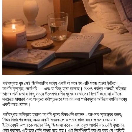
গর্ভাবস্থায় ঘুম সেই জিনিসগুলির মধ্যে একটি যা মনে হয় এটি সহজ হওয়া উচিত —
আপনি ক্লান্ত, সর্বোপরি — এবং যা কিছু হতে চলেছে। 78% পর্যন্ত গর্ভবতী মহিলারা
তাদের গর্ভাবস্থায় কিছু সময়ে উল্লেখযোগ্য ঘুমের ব্যাঘাতের রিপোর্ট করে, যা এটিকে
সবচেয়ে সাধারণ এবং অন্তত পর্যাপ্তভাবে সমাধান করা গর্ভাবস্থার অভিযোগগুলির মধ্যে
একটি করে তোলে।
গর্ভাবস্থার অনিদ্রার হতাশা আপনি ঘুমের বিষয়গুলি জানেন - আপনার স্বাস্থ্যের জন্য,
শিশুর বিকাশের জন্য, এমন একটি সময়কালে আপনার কাজ করার ক্ষমতার জন্য যা
ইতিমধ্যেই আপনাকে অনেক কিছু জিজ্ঞাসা করে - এবং তবুও আপনি যত বেশি ঘুমানোর
চেষ্টা করবেন, এটি তত বেশি অধরা হয়ে যায়। এই নির্দেশিকাটি ব্যাখ্যা করে যে প্রতিটি