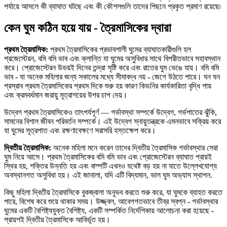
পর্যায়ে আসলে কী ব্যাঘাত ঘটছে এবং কী কৌশলগুলি তাদের পিছনে প্রকৃত প্রমাণ রয়েছে৷
কেন ঘুম কঠিন হয়ে যায় - ত্রৈমাসিকের দ্বারা
প্রথম ত্রৈমাসিক:
প্রথম ত্রৈমাসিকের প্রভাবশালী ঘুমের ব্যাঘাতকারীগুলি হল
প্রজেস্টেরন, বমি বমি ভাব এবং ক্লান্তি যা ঘুমের অসুবিধার সাথে বিপরীতভাবে সহাবস্থান
করে। প্রোজেস্টেরন উভয়ই দিনের তন্দ্রা সৃষ্টি করে এবং রাতের ঘুম ভেঙে যায়। বমি বমি
ভাব - যা অনেক মহিলার জন্য সকালের মধ্যে সীমাবদ্ধ নয় - জেগে উঠতে পারে। ঘন ঘন
প্রস্রাব প্রথম ত্রৈমাসিকের প্রথম দিকে শুরু হয় কারণ কিডনির কার্যকারিতা বৃদ্ধি পায়
এবং ক্রমবর্ধমান জরায়ু মূত্রাশয়ের উপর চাপ দেয়।
উদ্বেগ প্রথম ত্রৈমাসিকেও তাৎপর্যপূর্ণ — গর্ভাবস্থা সম্পর্কে উদ্বেগ, গর্ভপাতের ঝুঁকি,
সামনের বিশাল জীবন পরিবর্তন সম্পর্কে। এই উদ্বেগ স্নায়ুতন্ত্রকে এমনভাবে সক্রিয় করে
যা ঘুমের সূত্রপাত এবং রক্ষণাবেক্ষণে সরাসরি হস্তক্ষেপ করে।
দ্বিতীয় ত্রৈমাসিক:
অনেক মহিলা মনে করেন তাদের দ্বিতীয় ত্রৈমাসিক গর্ভাবস্থার সেরা
ঘুম নিয়ে আসে। প্রথম ত্রৈমাসিকের বমি বমি ভাব এবং প্রোজেস্টেরন ব্যাঘাত প্রায়ই
স্থির হয়, শক্তির উন্নতি হয় এবং বাম্পটি এখনও যথেষ্ট বড় হয় না যাতে উল্লেখযোগ্য
অবস্থানগত অসুবিধা হয়। এই জানালা, যদি এটি বিদ্যমান, ভাল ঘুম অভ্যাস স্থাপন.
কিছু মহিলা দ্বিতীয় ত্রৈমাসিকে বুকজ্বালা অনুভব করতে শুরু করে, যা ঘুমকে ব্যাহত করতে
পারে, বিশেষ করে শুয়ে থাকার সময়। উজ্জ্বল, আবেগগতভাবে তীব্র স্বপ্ন - গর্ভাবস্থার
ঘুমের একটি বৈশিষ্ট্যযুক্ত বৈশিষ্ট্য, একটি সম্পর্কিত নির্দেশিকায় আলোচনা করা হয়েছে -
প্রায়শই দ্বিতীয় ত্রৈমাসিকে আবির্ভূত হয়।