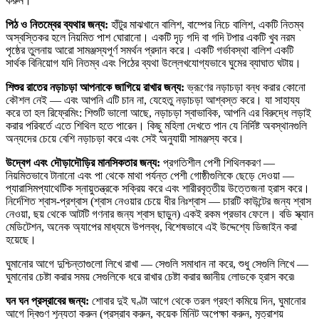
করুন।
পিঠ ও নিতম্বের ব্যথার জন্য:
হাঁটুর মাঝখানে বালিশ, বাম্পের নিচে বালিশ, একটি নিতম্ব
অস্বস্তিকর হলে নিয়মিত পাশ ঘোরানো। একটি দৃঢ় গদি বা গদি টপার একটি খুব নরম
পৃষ্ঠের তুলনায় আরো সামঞ্জস্যপূর্ণ সমর্থন প্রদান করে। একটি গর্ভাবস্থা বালিশ একটি
সার্থক বিনিয়োগ যদি নিতম্ব এবং পিঠের ব্যথা উল্লেখযোগ্যভাবে ঘুমের ব্যাঘাত ঘটায়।
শিশুর রাতের নড়াচড়া আপনাকে জাগিয়ে রাখার জন্য:
ভ্রূণের নড়াচড়া বন্ধ করার কোনো
কৌশল নেই — এবং আপনি এটি চান না, যেহেতু নড়াচড়া আশ্বস্ত করে। যা সাহায্য
করে তা হল রিফ্রেমিং: শিশুটি ভালো আছে, নড়াচড়া স্বাভাবিক, আপনি এর বিরুদ্ধে লড়াই
করার পরিবর্তে এতে শিথিল হতে পারেন। কিছু মহিলা দেখতে পান যে নির্দিষ্ট অবস্থানগুলি
অন্যদের চেয়ে বেশি নড়াচড়া করে এবং সেই অনুযায়ী সামঞ্জস্য করে।
উদ্বেগ এবং দৌড়াদৌড়ির মানসিকতার জন্য:
প্রগতিশীল পেশী শিথিলকরণ —
নিয়মিতভাবে টানানো এবং পা থেকে মাথা পর্যন্ত পেশী গোষ্ঠীগুলিকে ছেড়ে দেওয়া —
প্যারাসিমপ্যাথেটিক স্নায়ুতন্ত্রকে সক্রিয় করে এবং শারীরবৃত্তীয় উত্তেজনা হ্রাস করে।
নির্দেশিত শ্বাস-প্রশ্বাস (শ্বাস নেওয়ার চেয়ে ধীর নিঃশ্বাস — চারটি কাউন্টের জন্য শ্বাস
নেওয়া, ছয় থেকে আটটি গণনার জন্য শ্বাস ছাড়ুন) একই রকম প্রভাব ফেলে। বডি স্ক্যান
মেডিটেশন, অনেক অ্যাপের মাধ্যমে উপলব্ধ, বিশেষভাবে এই উদ্দেশ্যে ডিজাইন করা
হয়েছে।
ঘুমানোর আগে দুশ্চিন্তাগুলো লিখে রাখা — সেগুলি সমাধান না করে, শুধু সেগুলি লিখে —
ঘুমানোর চেষ্টা করার সময় সেগুলিকে ধরে রাখার চেষ্টা করার জ্ঞানীয় লোডকে হ্রাস করে৷
ঘন ঘন প্রস্রাবের জন্য:
শোবার দুই ঘণ্টা আগে থেকে তরল গ্রহণ কমিয়ে দিন, ঘুমানোর
আগে দ্বিগুণ শূন্যতা করুন (প্রস্রাব করুন, কয়েক মিনিট অপেক্ষা করুন, মূত্রাশয়