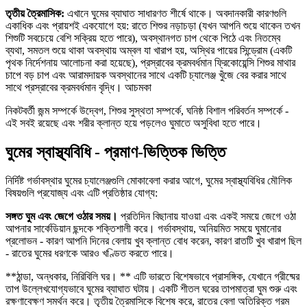
তৃতীয় ত্রৈমাসিক:
এখানে ঘুমের ব্যাঘাত সাধারণত শীর্ষে থাকে। অবদানকারী কারণগুলি
একাধিক এবং প্রায়শই একযোগে হয়: রাতে শিশুর নড়াচড়া (যখন আপনি শুয়ে থাকেন তখন
শিশুটি সবচেয়ে বেশি সক্রিয় হতে পারে), অবস্থানগত চাপ থেকে পিঠে এবং নিতম্বে
ব্যথা, সমতল শুয়ে থাকা অবস্থায় অম্বল যা খারাপ হয়, অস্থির পায়ের সিন্ড্রোম (একটি
পৃথক নির্দেশনায় আলোচনা করা হয়েছে), প্রস্রাবের ক্রমবর্ধমান ফ্রিকোয়েন্সি শিশুর মাথার
চাপে বড় চাপ এবং আরামদায়ক অবস্থানের সাথে একটি চ্যালেঞ্জ খুঁজে বের করার সাথে
সাথে প্রস্রাবের ক্রমবর্ধমান বৃদ্ধি। আচমকা
নিকটবর্তী জন্ম সম্পর্কে উদ্বেগ, শিশুর সুস্থতা সম্পর্কে, ঘনিষ্ঠ বিশাল পরিবর্তন সম্পর্কে -
এই সবই রয়েছে এবং শরীর ক্লান্ত হয়ে পড়লেও ঘুমাতে অসুবিধা হতে পারে।
ঘুমের স্বাস্থ্যবিধি - প্রমাণ-ভিত্তিক ভিত্তি
নির্দিষ্ট গর্ভাবস্থার ঘুমের চ্যালেঞ্জগুলি মোকাবেলা করার আগে, ঘুমের স্বাস্থ্যবিধির মৌলিক
বিষয়গুলি প্রযোজ্য এবং এটি প্রতিষ্ঠার যোগ্য:
সঙ্গত ঘুম এবং জেগে ওঠার সময়।
প্রতিদিন বিছানায় যাওয়া এবং একই সময়ে জেগে ওঠা
আপনার সার্কেডিয়ান ছন্দকে শক্তিশালী করে। গর্ভাবস্থায়, অনিয়মিত সময়ে ঘুমানোর
প্রলোভন - কারণ আপনি দিনের বেলায় খুব ক্লান্ত বোধ করেন, কারণ রাতটি খুব খারাপ ছিল
- রাতের ঘুমের ধরণকে আরও খণ্ডিত করতে পারে।
**ঠান্ডা, অন্ধকার, নিরিবিলি ঘর। ** এটি ভারতে বিশেষভাবে প্রাসঙ্গিক, যেখানে গ্রীষ্মের
তাপ উল্লেখযোগ্যভাবে ঘুমের ব্যাঘাত ঘটায়। একটি শীতল ঘরের তাপমাত্রা ঘুম শুরু এবং
রক্ষণাবেক্ষণ সমর্থন করে। তৃতীয় ত্রৈমাসিকে বিশেষ করে, রাতের বেলা অতিরিক্ত গরম