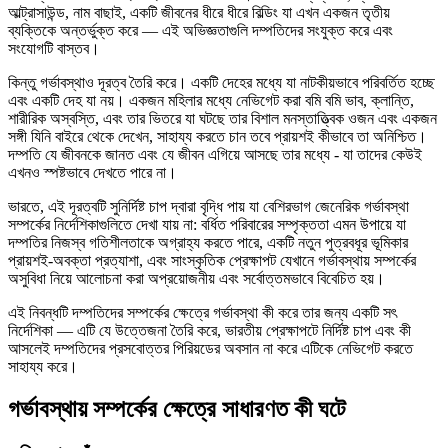
আল্ট্রাসাউন্ড, নাম বাছাই, একটি জীবনের ধীরে ধীরে বিল্ডিং যা এখন একজন তৃতীয়
ব্যক্তিকে অন্তর্ভুক্ত করে — এই অভিজ্ঞতাগুলি দম্পতিদের সংযুক্ত করে এবং
সংযোগটি বাস্তব।
কিন্তু গর্ভাবস্থাও দূরত্ব তৈরি করে। একটি দেহের মধ্যে যা নাটকীয়ভাবে পরিবর্তিত হচ্ছে
এবং একটি দেহ যা নয়। একজন মহিলার মধ্যে নেভিগেট করা বমি বমি ভাব, ক্লান্তি,
শারীরিক অস্বস্তি, এবং তার ভিতরে যা ঘটছে তার বিশাল মনস্তাত্ত্বিক ওজন এবং একজন
সঙ্গী যিনি বাইরে থেকে দেখেন, সাহায্য করতে চান তবে প্রায়শই কীভাবে তা অনিশ্চিত।
দম্পতি যে জীবনকে জানত এবং যে জীবন এগিয়ে আসছে তার মধ্যে - যা তাদের কেউই
এখনও স্পষ্টভাবে দেখতে পারে না।
ভারতে, এই দূরত্বটি সুনির্দিষ্ট চাপ দ্বারা বৃদ্ধি পায় যা বেশিরভাগ জেনেরিক গর্ভাবস্থা
সম্পর্কের নির্দেশিকাগুলিতে দেখা যায় না: বর্ধিত পরিবারের সম্পৃক্ততা এমন উপায়ে যা
দম্পতির নিজস্ব গতিশীলতাকে অগ্রাহ্য করতে পারে, একটি নতুন পুত্রবধূর ভূমিকার
প্রায়শই-অবক্তা প্রত্যাশা, এবং সাংস্কৃতিক প্রেক্ষাপট যেখানে গর্ভাবস্থায় সম্পর্কের
অসুবিধা নিয়ে আলোচনা করা অপ্রয়োজনীয় এবং সর্বোত্তমভাবে বিবেচিত হয়।
এই নিবন্ধটি দম্পতিদের সম্পর্কের ক্ষেত্রে গর্ভাবস্থা কী করে তার জন্য একটি সৎ
নির্দেশিকা — এটি যে উত্তেজনা তৈরি করে, ভারতীয় প্রেক্ষাপটে নির্দিষ্ট চাপ এবং কী
আসলেই দম্পতিদের প্রসবোত্তর পিরিয়ডের অবসান না করে এটিকে নেভিগেট করতে
সাহায্য করে।
গর্ভাবস্থায় সম্পর্কের ক্ষেত্রে সাধারণত কী ঘটে