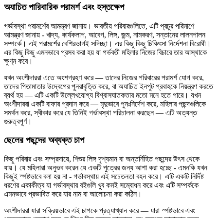
অযাচিত পারিবারিক পরামর্শ এবং হস্তক্ষেপ
গর্ভাবস্থা পরামর্শের আমন্ত্রণ জানায়। ভারতীয় পরিবারগুলিতে, এটি প্রচুর পরিমাণে
আমন্ত্রণ জানায় - খাদ্য, কার্যকলাপ, আবেগ, লিঙ্গ, জন্ম, নামকরণ, সন্তানের লালনপালন
সম্পর্কে। এই পরামর্শের বেশিরভাগই সদিচ্ছা। এর কিছু কিছু চিকিৎসা নির্দেশনা বিরোধী।
এর কিছু কিছু এমনভাবে প্রসব করা হয় যা গর্ভবতী মহিলার নিজের বিচারে তার আস্থাকে
ক্ষুণ্ন করে।
যখন অংশীদাররা এতে অংশগ্রহণ করে — তাদের নিজের পরিবারের পরামর্শ যোগ করে,
তাদের পিতামাতার উদ্বেগের পুনরাবৃত্তি করে, বা অযাচিত ইনপুট প্রবাহকে নিয়ন্ত্রণ করতে
ব্যর্থ হয় — এটি একটি উল্লেখযোগ্য বিশ্বাসঘাতকতার মতো মনে হতে পারে। যখন
অংশীদাররা একটি বাফার প্রদান করে — মৃদুভাবে পুনঃনির্দেশ করে, মহিলার পছন্দগুলিকে
সমর্থন করে, স্বীকার করে যে তিনিই গর্ভাবস্থা পরিচালনা করছেন — এটি অত্যন্ত
গুরুত্বপূর্ণ।
ছেলের পছন্দের অব্যক্ত চাপ
কিছু পরিবার এবং সম্প্রদায়ে, শিশুর লিঙ্গ দৃশ্যমান বা অন্তর্নিহিত পছন্দের উৎস থেকে
যায়। যে মহিলারা অনুভব করেন যে একটি পুত্রের জন্য আশা করা হচ্ছে - এমনকি যখন
কিছুই স্পষ্টভাবে বলা হয় না - গর্ভাবস্থায় এই সচেতনতা বহন করে। এটি একটি নির্দিষ্ট
ধরণের একাকীত্ব যা গর্ভাবস্থার বইগুলি খুব কমই সম্বোধন করে এবং এটি সম্পর্ককে
এমনভাবে প্রভাবিত করে যার নাম বা আলোচনা করা কঠিন।
অংশীদাররা যারা সক্রিয়ভাবে এই চাপকে প্রত্যাখ্যান করে — যারা স্পষ্টভাবে এবং