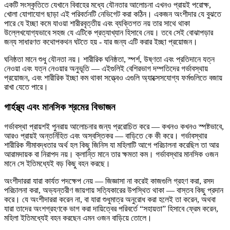
একটি সংস্কৃতিতে যেখানে বিবাহের মধ্যে যৌনতার আলোচনা এখনও প্রায়ই পরোক্ষ,
খোলা যোগাযোগ ছাড়া এই পরিবর্তনটি নেভিগেট করা কঠিন। একজন অংশীদার যে বুঝতে
পারে যে ইচ্ছা কমে যাওয়া শারীরবৃত্তীয় এবং ব্যক্তিগত নয় তার সাথে থাকা
উল্লেখযোগ্যভাবে সহজ যে এটিকে প্রত্যাখ্যান হিসাবে নেয়। তবে সেই বোঝাপড়ার
জন্য সাধারণত কথোপকথন ঘটতে হয় - যার জন্য এটি করার ইচ্ছা প্রয়োজন।
ঘনিষ্ঠতা মানে শুধু যৌনতা নয়। শারীরিক ঘনিষ্ঠতা, স্পর্শ, উষ্ণতা এবং প্রতিদানে যত্ন
নেওয়া এবং যত্ন নেওয়ার অনুভূতি — এইগুলিই বেশিরভাগ দম্পতিদের গর্ভাবস্থায়
প্রয়োজন, এবং শারীরিক ইচ্ছা কম থাকা সত্ত্বেও এগুলি অ্যাক্সেসযোগ্য ফর্মগুলিতে বজায়
রাখা যেতে পারে।
গার্হস্থ্য এবং মানসিক শ্রমের বিভাজন
গর্ভাবস্থা প্রায়শই পুনরায় আলোচনার জন্য প্ররোচিত করে — কখনও কখনও স্পষ্টভাবে,
আরও প্রায়ই অন্তর্নিহিত এবং অস্বস্তিকর — বাড়িতে কে কী করে। গর্ভাবস্থার
শারীরিক সীমাবদ্ধতার অর্থ হল কিছু জিনিস যা মহিলাটি আগে পরিচালনা করেছিল তা আর
আরামদায়ক বা নিরাপদ নয়। ক্লান্তি মানে তার ক্ষমতা কম। গর্ভাবস্থার মানসিক ওজন
মানে সে ইতিমধ্যেই বড় কিছু বহন করছে।
অংশীদাররা যারা কার্যত পদক্ষেপ নেয় — জিজ্ঞাসা না করেই কাজগুলি গ্রহণ করা, রসদ
পরিচালনা করা, অভ্যন্তরীণ জায়গায় সত্যিকারের উপস্থিত থাকা — বাস্তব কিছু প্রদান
করে। যে অংশীদাররা করেন না, বা যারা শুধুমাত্র অনুরোধ করা হলেই তা করেন, অথবা
যারা তাদের অংশগ্রহণকে ভাগ করা দায়িত্বের পরিবর্তে “সহায়তা” হিসাবে ফ্রেম করেন,
মহিলা ইতিমধ্যেই বহন করছেন এমন ওজন বাড়িয়ে তোলে।