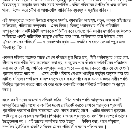
বিষয়বস্তু যা অনুমান করে তার সাথে সম্পর্কিত - বর্ধিত পরিবারের উপস্থিতি এবং জড়িত
থাকা, বিশেষ করে যৌথ বা আধা-যৌথ পারিবারিক ব্যবস্থায় স্বামীর পরিবার।
এই সম্পৃক্ততা অনেক উপায়ে বাস্তব সমর্থন. ব্যবহারিক সাহায্য, যত্ন, বয়স্ক মহিলাদের
অভিজ্ঞতা, পরিবারের সম্প্রদায়—এসব বিষয়। কিন্তু গর্ভাবস্থায় বর্ধিত পারিবারিক
সম্পৃক্ততাও একটি নির্দিষ্ট সম্পর্ককে গতিশীল করে তোলে: গর্ভাবস্থার দম্পতির ব্যক্তিগত
অভিজ্ঞতা একটি পারিবারিক ইভেন্টে শোষিত হতে পারে, অভিভাবক হয়ে উঠছেন এমন
দু’জন লোকের পরিবর্তে — বা জ্যেষ্ঠতার দ্বারা — সম্মতির মাধ্যমে নেওয়া পছন্দ এবং
সিদ্ধান্ত নিয়ে।
একজন মহিলার মতামত আছে যে সে কীভাবে জন্ম দিতে চায়, যিনি গর্ভাবস্থায় খেতে চান,
কীভাবে তার শরীর নিয়ে আলোচনা করা হয়, বা জন্মের পরে কীভাবে দর্শনার্থীদের পরিচালনা
করা হয় সে এই পছন্দগুলিকে অগ্রাহ্য করতে পারে — বা মনে করতে পারে যে সে সেগুলি
প্রকাশ করতে পারে না — এমন একটি পরিবারে যেখানে শাশুড়ির কর্তৃত্ব অনুমান করা হয়৷
এটি তার নিজের গর্ভাবস্থায় অপ্রস্তুত বোধ করতে পারে এবং এমন একজন সঙ্গীর প্রতি
বিরক্তি প্রকাশ করতে পারে যে তার পক্ষে ওকালতি করার পরিবর্তে পরিবারকে অগ্রাহ্য
করে।
এতে অংশীদারের অবস্থান সত্যিই কঠিন। পিতামাতার প্রতি আনুগত্য এবং একটি
সংস্কৃতিতে স্ত্রীর পক্ষে ওকালতির মধ্যে নেভিগেট করতে যেখানে প্রাক্তন প্রায়শই
প্রাথমিক প্রত্যাশা ছিল সচেতনতা এবং সাহস উভয়ই লাগে। এটির নামকরণ মূল্যবান:
স্পষ্ট সূচক যে একজন অংশীদার পিতামাতার জন্য প্রস্তুত তা হল শিশুর সম্পর্কে তাদের
উত্তেজনা নয়। এটি তাদের অংশীদার হতে ইচ্ছুক — উকিল করা, পাশে দাঁড়ানো,
দম্পতির ইউনিটকে একটি তাত্ত্বিক একের পরিবর্তে বাস্তবে পরিণত করা।