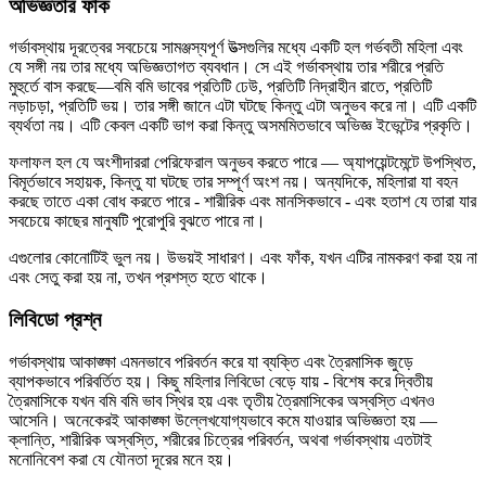
অভিজ্ঞতার ফাঁক
গর্ভাবস্থায় দূরত্বের সবচেয়ে সামঞ্জস্যপূর্ণ উত্সগুলির মধ্যে একটি হল গর্ভবতী মহিলা এবং
যে সঙ্গী নয় তার মধ্যে অভিজ্ঞতাগত ব্যবধান। সে এই গর্ভাবস্থায় তার শরীরে প্রতি
মুহুর্তে বাস করছে—বমি বমি ভাবের প্রতিটি ঢেউ, প্রতিটি নিদ্রাহীন রাতে, প্রতিটি
নড়াচড়া, প্রতিটি ভয়। তার সঙ্গী জানে এটা ঘটছে কিন্তু এটা অনুভব করে না। এটি একটি
ব্যর্থতা নয়। এটি কেবল একটি ভাগ করা কিন্তু অসমমিতভাবে অভিজ্ঞ ইভেন্টের প্রকৃতি।
ফলাফল হল যে অংশীদাররা পেরিফেরাল অনুভব করতে পারে — অ্যাপয়েন্টমেন্টে উপস্থিত,
বিমূর্তভাবে সহায়ক, কিন্তু যা ঘটছে তার সম্পূর্ণ অংশ নয়। অন্যদিকে, মহিলারা যা বহন
করছে তাতে একা বোধ করতে পারে - শারীরিক এবং মানসিকভাবে - এবং হতাশ যে তারা যার
সবচেয়ে কাছের মানুষটি পুরোপুরি বুঝতে পারে না।
এগুলোর কোনোটিই ভুল নয়। উভয়ই সাধারণ। এবং ফাঁক, যখন এটির নামকরণ করা হয় না
এবং সেতু করা হয় না, তখন প্রশস্ত হতে থাকে।
লিবিডো প্রশ্ন
গর্ভাবস্থায় আকাঙ্ক্ষা এমনভাবে পরিবর্তন করে যা ব্যক্তি এবং ত্রৈমাসিক জুড়ে
ব্যাপকভাবে পরিবর্তিত হয়। কিছু মহিলার লিবিডো বেড়ে যায় - বিশেষ করে দ্বিতীয়
ত্রৈমাসিকে যখন বমি বমি ভাব স্থির হয় এবং তৃতীয় ত্রৈমাসিকের অস্বস্তি এখনও
আসেনি। অনেকেরই আকাঙ্ক্ষা উল্লেখযোগ্যভাবে কমে যাওয়ার অভিজ্ঞতা হয় —
ক্লান্তি, শারীরিক অস্বস্তি, শরীরের চিত্রের পরিবর্তন, অথবা গর্ভাবস্থায় এতটাই
মনোনিবেশ করা যে যৌনতা দূরের মনে হয়।