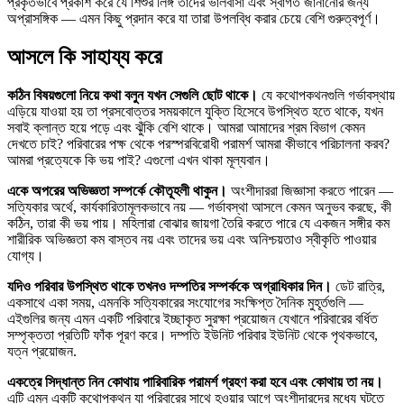
প্রকৃতভাবে প্রকাশ করে যে শিশুর লিঙ্গ তাদের ভালবাসা এবং স্বাগত জানানোর জন্য
অপ্রাসঙ্গিক — এমন কিছু প্রদান করে যা তারা উপলব্ধি করার চেয়ে বেশি গুরুত্বপূর্ণ।
আসলে কি সাহায্য করে
কঠিন বিষয়গুলো নিয়ে কথা বলুন যখন সেগুলি ছোট থাকে।
যে কথোপকথনগুলি গর্ভাবস্থায়
এড়িয়ে যাওয়া হয় তা প্রসবোত্তর সময়কালে যুক্তি হিসেবে উপস্থিত হতে থাকে, যখন
সবাই ক্লান্ত হয়ে পড়ে এবং ঝুঁকি বেশি থাকে। আমরা আমাদের শ্রম বিভাগ কেমন
দেখতে চাই? পরিবারের পক্ষ থেকে পরস্পরবিরোধী পরামর্শ আমরা কীভাবে পরিচালনা করব?
আমরা প্রত্যেকে কি ভয় পাই? এগুলো এখন থাকা মূল্যবান।
একে অপরের অভিজ্ঞতা সম্পর্কে কৌতূহলী থাকুন।
অংশীদাররা জিজ্ঞাসা করতে পারেন —
সত্যিকার অর্থে, কার্যকারিতামূলকভাবে নয় — গর্ভাবস্থা আসলে কেমন অনুভব করছে, কী
কঠিন, তারা কী ভয় পায়। মহিলারা বোঝার জায়গা তৈরি করতে পারে যে একজন সঙ্গীর কম
শারীরিক অভিজ্ঞতা কম বাস্তব নয় এবং তাদের ভয় এবং অনিশ্চয়তাও স্বীকৃতি পাওয়ার
যোগ্য।
যদিও পরিবার উপস্থিত থাকে তখনও দম্পতির সম্পর্ককে অগ্রাধিকার দিন।
ডেট রাত্রি,
একসাথে একা সময়, এমনকি সত্যিকারের সংযোগের সংক্ষিপ্ত দৈনিক মুহূর্তগুলি —
এইগুলির জন্য এমন একটি পরিবারে ইচ্ছাকৃত সুরক্ষা প্রয়োজন যেখানে পরিবারের বর্ধিত
সম্পৃক্ততা প্রতিটি ফাঁক পূরণ করে। দম্পতি ইউনিট পরিবার ইউনিট থেকে পৃথকভাবে,
যত্ন প্রয়োজন.
একত্রে সিদ্ধান্ত নিন কোথায় পারিবারিক পরামর্শ গ্রহণ করা হবে এবং কোথায় তা নয়।
এটি এমন একটি কথোপকথন যা পরিবারের সাথে হওয়ার আগে অংশীদারদের মধ্যে ঘটতে