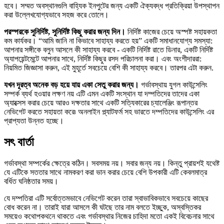
হবে। সম্মত অবস্থানগুলি বাহ্যিক ইনপুটের জন্য একটি ঐক্যবদ্ধ প্রতিক্রিয়া উপস্থাপন
করা উল্লেখযোগ্যভাবে সহজ করে তোলে।
পরস্পরকে সুনির্দিষ্ট, সুনির্দিষ্ট কিছু করার জন্য দিন।
নির্দিষ্ট কাজের চেয়ে অস্পষ্ট সহায়কতা
কম কার্যকর। “আমি জানি না কিভাবে সাহায্য করতে হয়” একটি সমাধানযোগ্য সমস্যা:
আপনার সঙ্গীকে বলুন আসলে কী সাহায্য করবে - একটি নির্দিষ্ট রাতে ডিনার, একটি নির্দিষ্ট
অ্যাপয়েন্টমেন্টে আপনার সাথে, নির্দিষ্ট কিছুর রসদ পরিচালনা করা। এবং অংশীদাররা:
নিয়মিত জিজ্ঞাসা করুন, এই মুহূর্তে সবচেয়ে বেশি কী সাহায্য করবে। তারপর এটা করুন.
যখন দূরত্ব অনেক বড় হয়ে যায় একা সেতু করার জন্য।
গর্ভাবস্থায় যুগল কাউন্সেলিং
সম্পর্ক ব্যর্থ হওয়ার লক্ষণ নয় এটি এমন একটি সংস্থান যা দম্পতিদের তাদের একা
অ্যাক্সেস করার চেয়ে আরও দক্ষতার সাথে একটি সত্যিকারের চ্যালেঞ্জিং রূপান্তর
নেভিগেট করতে সহায়তা করে৷ অনলাইন প্ল্যাটফর্ম সহ ভারতে দম্পতিদের কাউন্সেলিং এর
প্রাপ্যতা উন্নত হচ্ছে।
সৎ বার্তা
গর্ভাবস্থা সম্পর্কের ক্ষেত্রে কঠিন। সবসময় নয়। সবার জন্য নয়। কিন্তু প্রায়শই যথেষ্ট
যে এটিকে সততার সাথে নামকরণ করা ভান করার চেয়ে বেশি উপকারী এটি কেবলমাত্র
বর্ধিত ঘনিষ্ঠতার সময়।
যে দম্পতিরা এটি সর্বোত্তমভাবে নেভিগেট করেন তারা স্বাভাবিকভাবে সবচেয়ে কাছের
বোধ করেন না। তারাই যারা আসলে কী ঘটছে তার নাম বলতে ইচ্ছুক, অস্বস্তিকর
সময়েও কথোপকথনে থাকতে এবং গর্ভাবস্থার নিজের চাহিদা মতো একই বিবেচনার সাথে