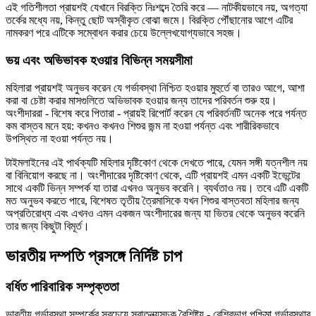
এই গতিশীলতা প্রায়শই যেখানে বিরক্তি নিঃশব্দে তৈরি করে — নাটকীয়ভাবে নয়, অগত্যা
তর্কের মধ্যে নয়, কিন্তু ছোট অস্বীকৃত বোঝা জমে। বিরক্তি পৌঁছানোর আগে এটির
নামকরণ পরে এটিকে সম্বোধন করার চেয়ে উল্লেখযোগ্যভাবে সহজ।
ভয় এবং অভিভাবক হওয়ার বিভিন্ন সময়সীমা
মহিলারা প্রায়শই অনুভব করেন যে গর্ভাবস্থা নিশ্চিত হওয়ার মুহুর্তে বা তারও আগে, আশা
করা বা চেষ্টা করার মাসগুলিতে অভিভাবক হওয়ার জন্য তাদের পরিবর্তন শুরু হয়।
অংশীদাররা - বিশেষ করে পিতারা - প্রায়ই রিপোর্ট করেন যে পরিবর্তনটি অনেক পরে পর্যন্ত
কম বাস্তব মনে হয়: কখনও কখনও শিশুর জন্ম না হওয়া পর্যন্ত এবং শারীরিকভাবে
উপস্থিত না হওয়া পর্যন্ত নয়।
টাইমলাইনের এই পার্থক্যটি মহিলার দৃষ্টিকোণ থেকে দেখতে পারে, যেমন সঙ্গী যত্নশীল নয়
বা বিনিয়োগ করছে না। অংশীদারের দৃষ্টিকোণ থেকে, এটি প্রায়শই এমন একটি ইভেন্টের
সাথে একটি ভিন্ন সম্পর্ক যা তারা এখনও অনুভব করেনি। ব্যর্থতাও নয়। তবে এটি একটি
মত অনুভব করতে পারে, বিশেষত তৃতীয় ত্রৈমাসিকে যখন শিশুর বাস্তবতা মহিলার জন্য
অপ্রতিরোধ্য এবং এখনও এমন একজন অংশীদারের জন্য যা ভিতর থেকে অনুভব করেনি
তার জন্য কিছুটা বিমূর্ত।
ভারতীয় দম্পতি প্রসঙ্গে নির্দিষ্ট চাপ
বর্ধিত পারিবারিক সম্পৃক্ততা
ভারতীয় গর্ভাবস্থা সম্পর্কের সবচেয়ে স্বাতন্ত্র্যসূচক বৈশিষ্ট্য - বেশিরভাগ পশ্চিমা গর্ভাবস্থার