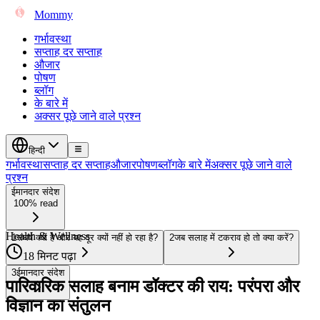
Mommy
गर्भावस्था
सप्ताह दर सप्ताह
औजार
पोषण
ब्लॉग
के बारे में
अक्सर पूछे जाने वाले प्रश्न
हिन्दी
गर्भावस्था
सप्ताह दर सप्ताह
औजार
पोषण
ब्लॉग
के बारे में
अक्सर पूछे जाने वाले
प्रश्न
ईमानदार संदेश
100% read
Health & Wellness
1
संघर्ष क्यों है और यह दूर क्यों नहीं हो रहा है?
2
जब सलाह में टकराव हो तो क्या करें?
18 मिनट पढ़ा
3
ईमानदार संदेश
पारिवारिक सलाह बनाम डॉक्टर की राय: परंपरा और
विज्ञान का संतुलन