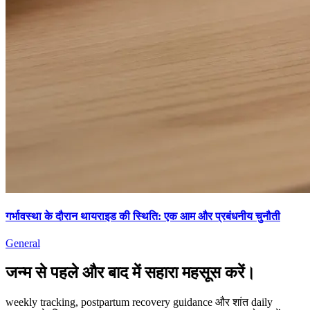
गर्भावस्था के दौरान थायराइड की स्थिति: एक आम और प्रबंधनीय चुनौती
General
जन्म से पहले और बाद में सहारा महसूस करें।
weekly tracking, postpartum recovery guidance और शांत daily