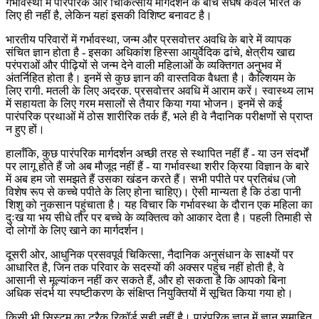
गर्भावस्था में पारंपरिक और चिकित्सीय मार्गदर्शन के बीच संघर्ष केवल भारत के
लिए ही नहीं है, लेकिन यहां इसकी विशिष्ट बनावट है।
भारतीय परिवारों में गर्भावस्था, जन्म और प्रसवोत्तर अवधि के बारे में व्यापक
संचित ज्ञान होता है - इसका अधिकांश हिस्सा आयुर्वेदिक ढांचे, क्षेत्रीय खाद्य
परंपराओं और पीढ़ियों से जन्म देने वाली महिलाओं के व्यक्तिगत अनुभव में
अंतर्निहित होता है। इनमें से कुछ ज्ञान की वास्तविक वैधता है। कैल्शियम के
लिए रागी. मतली के लिए अदरक. प्रसवोत्तर अवधि में आराम करें। स्वास्थ्य लाभ
में सहायता के लिए गरम मसालों से तैयार किया गया भोजन। इनमें से कई
पारंपरिक प्रथाओं में ठोस शारीरिक तर्क हैं, भले ही वे नैदानिक ​​​​परीक्षणों से प्राप्त
न हुए हों।
हालाँकि, कुछ पारंपरिक मार्गदर्शन अच्छी तरह से स्थापित नहीं हैं - या उन संदर्भों
पर लागू होते हैं जो अब मौजूद नहीं हैं - या गर्भावस्था शरीर क्रिया विज्ञान के बारे
में अब हम जो समझते हैं उसका खंडन करते हैं। सभी पपीते पर प्रतिबंध (जो
विशेष रूप से कच्चे पपीते के लिए होना चाहिए)। ऐसी मान्यता है कि ठंडा पानी
शिशु को नुकसान पहुंचाता है। यह विचार कि गर्भावस्था के दौरान एक महिला का
दुःख या भय सीधे तौर पर बच्चे के व्यक्तित्व को आकार देता है। पहली तिमाही से
दो लोगों के लिए खाने का मार्गदर्शन।
दूसरी ओर, आधुनिक प्रसवपूर्व चिकित्सा, नैदानिक ​​​​अनुसंधान के साक्ष्यों पर
आधारित है, जिन तक परिवार के सदस्यों की अक्सर पहुंच नहीं होती है, वे
आसानी से मूल्यांकन नहीं कर सकते हैं, और हो सकता है कि आपको बिना
अधिक संदर्भ या स्पष्टीकरण के संक्षिप्त नियुक्तियों में सूचित किया गया हो।
किसी भी सिस्टम का ट्रैक रिकॉर्ड सही नहीं है। पारंपरिक ज्ञान में ज्ञान समाहित