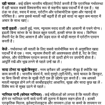
दही चावल
- कई दक्षिण भारतीय महिलाएं रिपोर्ट करती हैं कि प्रारंभिक गर्भावस्था
में दही चावल सबसे विश्वसनीय रूप से सहनीय खाद्य पदार्थों में से एक है। यह
ठंडा या ठंडा, स्वाद में सादा, प्रोटीन और प्रोबायोटिक युक्त और गहराई से
परिचित है। अगर इससे मतली नहीं बढ़ती है तो इसे सादा या बहुत कम मात्रा में
अचार के साथ खाएं।
सादी इडली
- उबली हुई, नरम, न्यूनतम स्वाद वाली और आसानी से पचने योग्य।
इडली बिना सांभर के या केवल बहुत पतली, हल्की संगत के साथ। किण्वित
तैयारी पेट के लिए आसान है और उड़द दाल से थोड़ी मात्रा में प्रोटीन प्रदान
करती है।
केले
- गर्भावस्था की मतली के लिए सबसे सार्वभौमिक रूप से अनुशंसित खाद्य
पदार्थों में से एक। नरम, न्यूनतम तैयारी की आवश्यकता होती है, पेट के लिए
कोमल, और पोटेशियम प्रदान करता है जो उल्टी होने पर उपयोगी होता है।
आपूर्ति रखें और भूख लगने से पहले उन्हें खा लें।
सादा टोस्ट या सूखे बिस्कुट
- नरम क्रैकर की अनुशंसा मौजूद है क्योंकि यह
काम करती है। भारतीय संदर्भ में, सादे मुरमुरे (मुरी/पोरी), सादे चावल के बिस्कुट,
या बिना किसी संगत के सूखी रोटी एक ही उद्देश्य पूरा करते हैं। जब आपको
मतली महसूस होने लगे तो कार्बोहाइड्रेट आधारित, सूखा और सादा कुछ खा लें -
विशेष रूप से सुबह उठने से पहले।
नारियल पानी (कोमल नारियल)
- कई महिलाओं को लगता है कि मतली तीव्र
होने पर नारियल पानी सादे पानी की तुलना में बेहतर सहन होता है। हल्की
प्राकृतिक मिठास, इलेक्ट्रोलाइट्स और तापमान (ठंडा या कमरे के तापमान पर