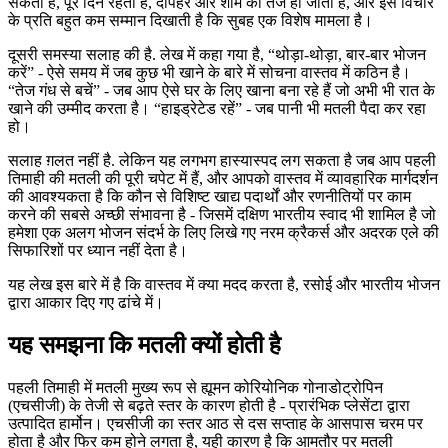
सकती है, पूरे दिन रहती है, दोपहर और शाम को तेज हो जाती है, और इस विचार
के प्रति बहुत कम सम्मान दिखाती है कि सुबह एक विशेष मामला है।
दूसरी समस्या सलाह की है. लेख में कहा गया है, “थोड़ा-थोड़ा, बार-बार भोजन
करें” - ऐसे समय में जब कुछ भी खाने के बारे में सोचना वास्तव में कठिन है।
“तेज गंध से बचें” - जब आप ऐसे घर के लिए खाना बना रहे हैं जो अभी भी रात के
खाने की उम्मीद करता है। “हाइड्रेटेड रहें” - जब पानी भी मतली पैदा कर रहा
हो।
सलाह ग़लत नहीं है. लेकिन यह लगभग हास्यास्पद लग सकता है जब आप पहली
तिमाही की मतली की पूरी चपेट में हैं, और आपको वास्तव में व्यावहारिक मार्गदर्शन
की आवश्यकता है कि कौन से विशिष्ट खाद्य पदार्थों और रणनीतियों पर काम
करने की सबसे अच्छी संभावना है - जिसमें दक्षिण भारतीय स्वाद भी शामिल है जो
हमेशा एक अलग भोजन संदर्भ के लिए लिखे गए नरम क्रैकर्स और अदरक एले की
सिफारिशों पर ध्यान नहीं देता है।
यह लेख इस बारे में है कि वास्तव में क्या मदद करता है, रसोई और भारतीय भोजन
द्वारा आकार दिए गए ढांचे में।
यह समझना कि मतली क्यों होती है
पहली तिमाही में मतली मुख्य रूप से ह्यूमन कोरियोनिक गोनाडोट्रोपिन
(एचसीजी) के तेजी से बढ़ते स्तर के कारण होती है - प्रारंभिक प्लेसेंटा द्वारा
उत्पादित हार्मोन। एचसीजी का स्तर आठ से दस सप्ताह के आसपास चरम पर
होता है और फिर कम होने लगता है, यही कारण है कि आमतौर पर मतली