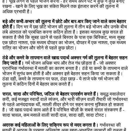
है। भूख लगने से पहले भोजन करना - हर समय अपने पेट में कुछ न कुछ बनाए
रखना - खाने के लिए भूख का संकेत मिलने तक इंतजार करने की तुलना में
अधिक प्रभावी है।
बड़े और कभी-कभार की तुलना में छोटे और बार-बार किए जाने वाले काम बेहतर
होते हैं।
दिन भर में छह छोटे भोजन की तुलना में तीन बड़े भोजन और उनके बीच
लंबे अंतराल को प्रबंधित करना कठिन होता है। इसका मतलब कुछ सरल हो
सकता है जैसे कि सुबह उठने से पहले बिस्तर के पास एक बिस्किट, मध्य सुबह
एक छोटा नाश्ता, एक मध्यम दोपहर का भोजन, दोपहर में एक नाश्ता, एक मध्यम
रात्रि का भोजन और सोने से पहले कुछ छोटा।
ठंडे और कमरे के तापमान वाले खाद्य पदार्थ अक्सर गर्म की तुलना में बेहतर सहन
किए जाते हैं।
गर्म भोजन अधिक भाप और तेज गंध छोड़ता है - जो अक्सर
प्रारंभिक गर्भावस्था में मतली का कारण बनता है। ठंडे या कमरे के तापमान वाले
भोजन में सुगंध कम होती है और अक्सर इसे बेहतर सहन किया जा सकता है।
ठंडा दही, कमरे के तापमान पर फल, ठंडा छाछ - ये ताजे पके गर्म भोजन की
तुलना में कठिन दिनों में बेहतर काम करते हैं।
सरल, सादा और परिचित, जटिल से बेहतर प्रदर्शन करते हैं।
समृद्ध मसालेदार
करी, कई मजबूत स्वादों वाले व्यंजन, और भारी सीज़न वाली तैयारी जो गर्भावस्था
से पहले आनंददायक थीं, मतली तीव्र होने पर सहन करना मुश्किल हो सकता
है। जो खाद्य पदार्थ काम आते हैं वे परिचित चीज़ों के सबसे सरल संस्करण हैं -
सादा चावल, कम मसाले वाली सादी दाल, सादा दही, सादा टोस्ट।
अदरक कई महिलाओं के लिए सक्रिय रूप से मदद करता है।
गर्भावस्था की
मतली में अदरक के प्रमाण अधिकांश अन्य खाद्य-आधारित उपचारों की तुलना में