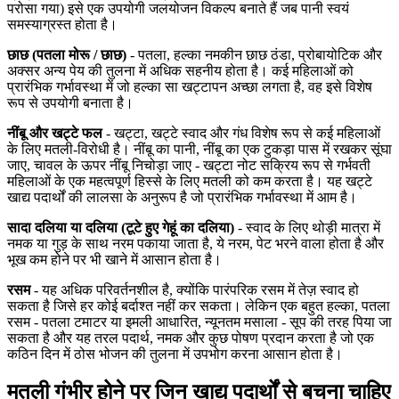
परोसा गया) इसे एक उपयोगी जलयोजन विकल्प बनाते हैं जब पानी स्वयं
समस्याग्रस्त होता है।
छाछ (पतला मोरू / छाछ)
- पतला, हल्का नमकीन छाछ ठंडा, प्रोबायोटिक और
अक्सर अन्य पेय की तुलना में अधिक सहनीय होता है। कई महिलाओं को
प्रारंभिक गर्भावस्था में जो हल्का सा खट्टापन अच्छा लगता है, वह इसे विशेष
रूप से उपयोगी बनाता है।
नींबू और खट्टे फल
- खट्टा, खट्टे स्वाद और गंध विशेष रूप से कई महिलाओं
के लिए मतली-विरोधी है। नींबू का पानी, नींबू का एक टुकड़ा पास में रखकर सूंघा
जाए, चावल के ऊपर नींबू निचोड़ा जाए - खट्टा नोट सक्रिय रूप से गर्भवती
महिलाओं के एक महत्वपूर्ण हिस्से के लिए मतली को कम करता है। यह खट्टे
खाद्य पदार्थों की लालसा के अनुरूप है जो प्रारंभिक गर्भावस्था में आम है।
सादा दलिया या दलिया (टूटे हुए गेहूं का दलिया)
- स्वाद के लिए थोड़ी मात्रा में
नमक या गुड़ के साथ नरम पकाया जाता है, ये नरम, पेट भरने वाला होता है और
भूख कम होने पर भी खाने में आसान होता है।
रसम
- यह अधिक परिवर्तनशील है, क्योंकि पारंपरिक रसम में तेज़ स्वाद हो
सकता है जिसे हर कोई बर्दाश्त नहीं कर सकता। लेकिन एक बहुत हल्का, पतला
रसम - पतला टमाटर या इमली आधारित, न्यूनतम मसाला - सूप की तरह पिया जा
सकता है और यह तरल पदार्थ, नमक और कुछ पोषण प्रदान करता है जो एक
कठिन दिन में ठोस भोजन की तुलना में उपभोग करना आसान होता है।
मतली गंभीर होने पर जिन खाद्य पदार्थों से बचना चाहिए