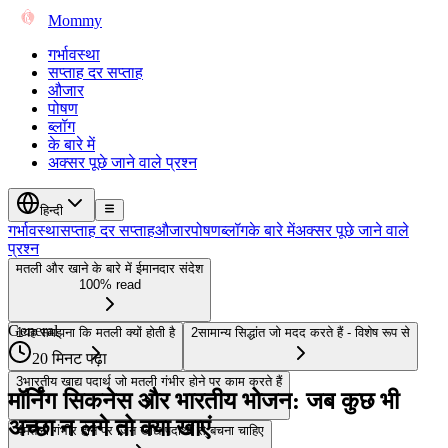
Mommy
गर्भावस्था
सप्ताह दर सप्ताह
औजार
पोषण
ब्लॉग
के बारे में
अक्सर पूछे जाने वाले प्रश्न
हिन्दी
गर्भावस्था
सप्ताह दर सप्ताह
औजार
पोषण
ब्लॉग
के बारे में
अक्सर पूछे जाने वाले
प्रश्न
मतली और खाने के बारे में ईमानदार संदेश
100% read
General
1
यह समझना कि मतली क्यों होती है
2
सामान्य सिद्धांत जो मदद करते हैं - विशेष रूप से
20 मिनट पढ़ा
3
भारतीय खाद्य पदार्थ जो मतली गंभीर होने पर काम करते हैं
मॉर्निंग सिकनेस और भारतीय भोजन: जब कुछ भी
अच्छा न लगे तो क्या खाएं
4
मतली गंभीर होने पर जिन खाद्य पदार्थों से बचना चाहिए