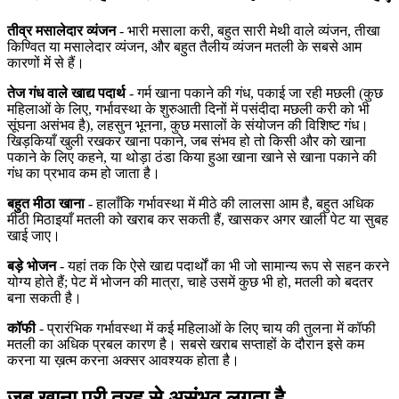
तीव्र मसालेदार व्यंजन
- भारी मसाला करी, बहुत सारी मेथी वाले व्यंजन, तीखा
किण्वित या मसालेदार व्यंजन, और बहुत तैलीय व्यंजन मतली के सबसे आम
कारणों में से हैं।
तेज गंध वाले खाद्य पदार्थ
- गर्म खाना पकाने की गंध, पकाई जा रही मछली (कुछ
महिलाओं के लिए, गर्भावस्था के शुरुआती दिनों में पसंदीदा मछली करी को भी
सूंघना असंभव है), लहसुन भूनना, कुछ मसालों के संयोजन की विशिष्ट गंध।
खिड़कियाँ खुली रखकर खाना पकाने, जब संभव हो तो किसी और को खाना
पकाने के लिए कहने, या थोड़ा ठंडा किया हुआ खाना खाने से खाना पकाने की
गंध का प्रभाव कम हो जाता है।
बहुत मीठा खाना
- हालाँकि गर्भावस्था में मीठे की लालसा आम है, बहुत अधिक
मीठी मिठाइयाँ मतली को खराब कर सकती हैं, खासकर अगर खाली पेट या सुबह
खाई जाए।
बड़े भोजन
- यहां तक ​​कि ऐसे खाद्य पदार्थों का भी जो सामान्य रूप से सहन करने
योग्य होते हैं; पेट में भोजन की मात्रा, चाहे उसमें कुछ भी हो, मतली को बदतर
बना सकती है।
कॉफी
- प्रारंभिक गर्भावस्था में कई महिलाओं के लिए चाय की तुलना में कॉफी
मतली का अधिक प्रबल कारण है। सबसे खराब सप्ताहों के दौरान इसे कम
करना या ख़त्म करना अक्सर आवश्यक होता है।
जब खाना पूरी तरह से असंभव लगता है