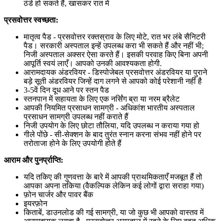
ठंडे हो सकते हैं, खासकर रात में
प्रसवोत्तर स्वच्छता:
मातृत्व पैड - प्रसवोत्तर रक्तस्राव के लिए मोटे, रात भर लंबे सैनिटरी
पैड। सरकारी अस्पताल इन्हें उपलब्ध करा भी सकते हैं और नहीं भी;
निजी अस्पताल अक्सर ऐसा करते हैं। इसकी परवाह किए बिना अपनी
आपूर्ति स्वयं लाएँ। आपको उनकी आवश्यकता होगी.
आरामदायक अंडरवियर - डिस्पोजेबल प्रसवोत्तर अंडरवियर या पुराने
बड़े सूती अंडरवियर जिन्हें दाग लगने से आपको कोई परेशानी नहीं है
3-5वें दिन दूध आने पर स्तन पैड
स्तनपान में सहायता के लिए एक नर्सिंग ब्रा या नरम ब्रैलेट
आपकी नियमित प्रसाधन सामग्री - अधिकांश भारतीय अस्पताल
प्रसाधन सामग्री उपलब्ध नहीं कराते हैं
निजी उपयोग के लिए छोटा तौलिया, यदि उपलब्ध न कराया गया हो
गीले पोंछे - सी-सेक्शन के बाद तुरंत स्नान करना संभव नहीं होने पर
तरोताजा होने के लिए उपयोगी होते हैं
आराम और पुनर्प्राप्ति:
यदि तकिए की गुणवत्ता के बारे में आपकी प्राथमिकताएँ मजबूत हैं तो
आपका अपना तकिया (वैकल्पिक लेकिन कई लोगों द्वारा सराहा गया)
फ़ोन चार्जर और पावर बैंक
इयरफ़ोन
किताबें, डाउनलोड की गई सामग्री, या जो कुछ भी आपको वास्तव में