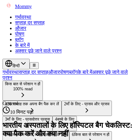
Mommy
गर्भावस्था
सप्ताह दर सप्ताह
औजार
पोषण
ब्लॉग
के बारे में
अक्सर पूछे जाने वाले प्रश्न
हिन्दी
गर्भावस्था
सप्ताह दर सप्ताह
औजार
पोषण
ब्लॉग
के बारे में
अक्सर पूछे जाने वाले
प्रश्न
किस बात से परेशान न हों
100% read
General
1
36 सप्ताह तक अपना बैग पैक कर लें
2
माँ के लिए - प्रसव और प्रसव
10 मिनट पढ़ा
3
माँ के लिए - प्रसवोत्तर प्रवास
4
बच्चे के लिए
भारतीय अस्पतालों के लिए हॉस्पिटल बैग चेकलिस्ट:
क्या पैक करें और क्या नहीं
5
सहायता करने वाले व्यक्ति/साझेदार के लिए
6
किस बात से परेशान न हों