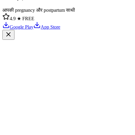
आपकी pregnancy और postpartum साथी
4.9 ★
FREE
Google Play
App Store