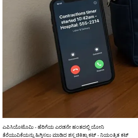
ಎಪಿಸಿಯೊಟೊಮಿ - ಹೆರಿಗೆಯ ಎರಡನೇ ಹಂತದಲ್ಲಿ ಯೋನಿ
ತೆರೆಯುವಿಕೆಯನ್ನು ಹಿಗ್ಗಿಸಲು ಮಾಡಿದ ಶಸ್ತ್ರಚಿಕಿತ್ಸಾ ಕಟ್ - ನಿಯಂತ್ರಿತ ಕಟ್