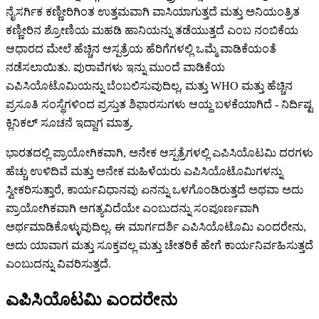
ನೈಸರ್ಗಿಕ ಕಣ್ಣೀರಿಗಿಂತ ಉತ್ತಮವಾಗಿ ವಾಸಿಯಾಗುತ್ತದೆ ಮತ್ತು ಅನಿಯಂತ್ರಿತ
ಕಣ್ಣೀರಿನ ಶ್ರೋಣಿಯ ಮಹಡಿ ಹಾನಿಯನ್ನು ತಡೆಯುತ್ತದೆ ಎಂಬ ನಂಬಿಕೆಯ
ಆಧಾರದ ಮೇಲೆ ಹೆಚ್ಚಿನ ಆಸ್ಪತ್ರೆಯ ಹೆರಿಗೆಗಳಲ್ಲಿ ಒಮ್ಮೆ ವಾಡಿಕೆಯಂತೆ
ನಡೆಸಲಾಯಿತು. ಪುರಾವೆಗಳು ಇನ್ನು ಮುಂದೆ ವಾಡಿಕೆಯ
ಎಪಿಸಿಯೊಟೊಮಿಯನ್ನು ಬೆಂಬಲಿಸುವುದಿಲ್ಲ, ಮತ್ತು WHO ಮತ್ತು ಹೆಚ್ಚಿನ
ಪ್ರಸೂತಿ ಸಂಸ್ಥೆಗಳಿಂದ ಪ್ರಸ್ತುತ ಶಿಫಾರಸುಗಳು ಆಯ್ದ ಬಳಕೆಯಾಗಿದೆ - ನಿರ್ದಿಷ್ಟ
ಕ್ಲಿನಿಕಲ್ ಸೂಚನೆ ಇದ್ದಾಗ ಮಾತ್ರ.
ಭಾರತದಲ್ಲಿ ಪ್ರಾಯೋಗಿಕವಾಗಿ, ಅನೇಕ ಆಸ್ಪತ್ರೆಗಳಲ್ಲಿ ಎಪಿಸಿಯೊಟಮಿ ದರಗಳು
ಹೆಚ್ಚು ಉಳಿದಿವೆ ಮತ್ತು ಅನೇಕ ಮಹಿಳೆಯರು ಎಪಿಸಿಯೊಟೊಮಿಗಳನ್ನು
ಸ್ವೀಕರಿಸುತ್ತಾರೆ, ಕಾರ್ಯವಿಧಾನವು ಏನನ್ನು ಒಳಗೊಂಡಿರುತ್ತದೆ ಅಥವಾ ಅದು
ಪ್ರಾಯೋಗಿಕವಾಗಿ ಅಗತ್ಯವಿದೆಯೇ ಎಂಬುದನ್ನು ಸಂಪೂರ್ಣವಾಗಿ
ಅರ್ಥಮಾಡಿಕೊಳ್ಳುವುದಿಲ್ಲ. ಈ ಮಾರ್ಗದರ್ಶಿ ಎಪಿಸಿಯೊಟೊಮಿ ಎಂದರೇನು,
ಅದು ಯಾವಾಗ ಮತ್ತು ಸೂಕ್ತವಲ್ಲ ಮತ್ತು ಚೇತರಿಕೆ ಹೇಗೆ ಕಾರ್ಯನಿರ್ವಹಿಸುತ್ತದೆ
ಎಂಬುದನ್ನು ವಿವರಿಸುತ್ತದೆ.
ಎಪಿಸಿಯೊಟಮಿ ಎಂದರೇನು