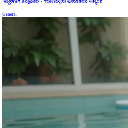
'ಇಬ್ಬರಿಗಾಗಿ ತಿನ್ನುವುದು' - ಗರ್ಭಾವಸ್ಥೆಯ ಪೋಷಣೆಯ ಸತ್ಯಾಂಶ
General