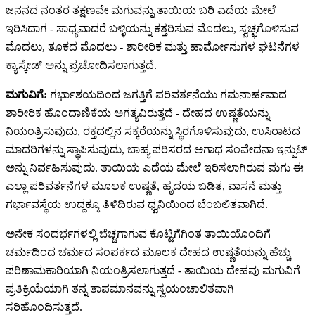
ಜನನದ ನಂತರ ತಕ್ಷಣವೇ ಮಗುವನ್ನು ತಾಯಿಯ ಬರಿ ಎದೆಯ ಮೇಲೆ
ಇರಿಸಿದಾಗ - ಸಾಧ್ಯವಾದರೆ ಬಳ್ಳಿಯನ್ನು ಕತ್ತರಿಸುವ ಮೊದಲು, ಸ್ವಚ್ಛಗೊಳಿಸುವ
ಮೊದಲು, ತೂಕದ ಮೊದಲು - ಶಾರೀರಿಕ ಮತ್ತು ಹಾರ್ಮೋನುಗಳ ಘಟನೆಗಳ
ಕ್ಯಾಸ್ಕೇಡ್ ಅನ್ನು ಪ್ರಚೋದಿಸಲಾಗುತ್ತದೆ.
ಮಗುವಿಗೆ:
ಗರ್ಭಾಶಯದಿಂದ ಜಗತ್ತಿಗೆ ಪರಿವರ್ತನೆಯು ಗಮನಾರ್ಹವಾದ
ಶಾರೀರಿಕ ಹೊಂದಾಣಿಕೆಯ ಅಗತ್ಯವಿರುತ್ತದೆ - ದೇಹದ ಉಷ್ಣತೆಯನ್ನು
ನಿಯಂತ್ರಿಸುವುದು, ರಕ್ತದಲ್ಲಿನ ಸಕ್ಕರೆಯನ್ನು ಸ್ಥಿರಗೊಳಿಸುವುದು, ಉಸಿರಾಟದ
ಮಾದರಿಗಳನ್ನು ಸ್ಥಾಪಿಸುವುದು, ಬಾಹ್ಯ ಪರಿಸರದ ಅಗಾಧ ಸಂವೇದನಾ ಇನ್ಪುಟ್
ಅನ್ನು ನಿರ್ವಹಿಸುವುದು. ತಾಯಿಯ ಎದೆಯ ಮೇಲೆ ಇರಿಸಲಾಗಿರುವ ಮಗು ಈ
ಎಲ್ಲಾ ಪರಿವರ್ತನೆಗಳ ಮೂಲಕ ಉಷ್ಣತೆ, ಹೃದಯ ಬಡಿತ, ವಾಸನೆ ಮತ್ತು
ಗರ್ಭಾವಸ್ಥೆಯ ಉದ್ದಕ್ಕೂ ತಿಳಿದಿರುವ ಧ್ವನಿಯಿಂದ ಬೆಂಬಲಿತವಾಗಿದೆ.
ಅನೇಕ ಸಂದರ್ಭಗಳಲ್ಲಿ ಬೆಚ್ಚಗಾಗುವ ಕೊಟ್ಟಿಗೆಗಿಂತ ತಾಯಿಯೊಂದಿಗೆ
ಚರ್ಮದಿಂದ ಚರ್ಮದ ಸಂಪರ್ಕದ ಮೂಲಕ ದೇಹದ ಉಷ್ಣತೆಯನ್ನು ಹೆಚ್ಚು
ಪರಿಣಾಮಕಾರಿಯಾಗಿ ನಿಯಂತ್ರಿಸಲಾಗುತ್ತದೆ - ತಾಯಿಯ ದೇಹವು ಮಗುವಿಗೆ
ಪ್ರತಿಕ್ರಿಯೆಯಾಗಿ ತನ್ನ ತಾಪಮಾನವನ್ನು ಸ್ವಯಂಚಾಲಿತವಾಗಿ
ಸರಿಹೊಂದಿಸುತ್ತದೆ.