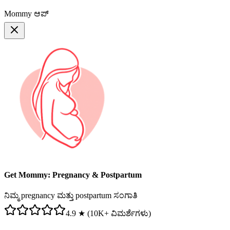
Mommy ಆಪ್
Get Mommy: Pregnancy & Postpartum
ನಿಮ್ಮ pregnancy ಮತ್ತು postpartum ಸಂಗಾತಿ
4.9 ★ (10K+ ವಿಮರ್ಶೆಗಳು)