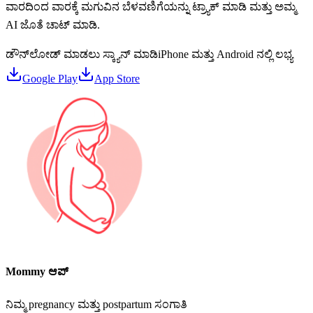
ವಾರದಿಂದ ವಾರಕ್ಕೆ ಮಗುವಿನ ಬೆಳವಣಿಗೆಯನ್ನು ಟ್ರ್ಯಾಕ್ ಮಾಡಿ ಮತ್ತು ಅಮ್ಮ
AI ಜೊತೆ ಚಾಟ್ ಮಾಡಿ.
ಡೌನ್‌ಲೋಡ್ ಮಾಡಲು ಸ್ಕ್ಯಾನ್ ಮಾಡಿ
iPhone ಮತ್ತು Android ನಲ್ಲಿ ಲಭ್ಯ
Google Play
App Store
Mommy ಆಪ್
ನಿಮ್ಮ pregnancy ಮತ್ತು postpartum ಸಂಗಾತಿ