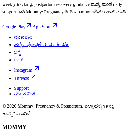
weekly tracking, postpartum recovery guidance ಮತ್ತು ಶಾಂತ daily
support ಗಾಗಿ Mommy: Pregnancy & Postpartum ಡೌನ್‌ಲೋಡ್ ಮಾಡಿ.
Google Play
App Store
ಮುಖಪುಟ
ಹಣ್ಣಿನ ಪೋಷಣೆಯ ಮಾರ್ಗದರ್ಶಿ
ಬಗ್ಗೆ
ಬ್ಲಾಗ್
Instagram
Threads
Support
ಗೌಪ್ಯತೆ ನೀತಿ
© 2026 Mommy: Pregnancy & Postpartum. ಎಲ್ಲಾ ಹಕ್ಕುಗಳನ್ನು
ಕಾಯ್ದಿರಿಸಲಾಗಿದೆ.
MOMMY