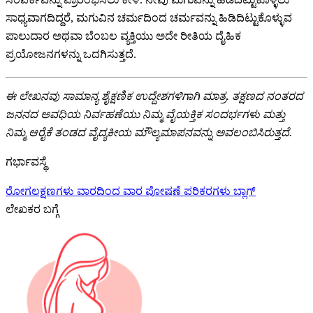
ಸಾಧ್ಯವಾಗದಿದ್ದರೆ, ಮಗುವಿನ ಚರ್ಮದಿಂದ ಚರ್ಮವನ್ನು ಹಿಡಿದಿಟ್ಟುಕೊಳ್ಳುವ
ಪಾಲುದಾರ ಅಥವಾ ಬೆಂಬಲ ವ್ಯಕ್ತಿಯು ಅದೇ ರೀತಿಯ ದೈಹಿಕ
ಪ್ರಯೋಜನಗಳನ್ನು ಒದಗಿಸುತ್ತದೆ.
ಈ ಲೇಖನವು ಸಾಮಾನ್ಯ ಶೈಕ್ಷಣಿಕ ಉದ್ದೇಶಗಳಿಗಾಗಿ ಮಾತ್ರ. ತಕ್ಷಣದ ನಂತರದ
ಜನನದ ಅವಧಿಯ ನಿರ್ವಹಣೆಯು ನಿಮ್ಮ ವೈಯಕ್ತಿಕ ಸಂದರ್ಭಗಳು ಮತ್ತು
ನಿಮ್ಮ ಆರೈಕೆ ತಂಡದ ವೈದ್ಯಕೀಯ ಮೌಲ್ಯಮಾಪನವನ್ನು ಅವಲಂಬಿಸಿರುತ್ತದೆ.
ಗರ್ಭಾವಸ್ಥೆ
ರೋಗಲಕ್ಷಣಗಳು
ವಾರದಿಂದ ವಾರ
ಪೋಷಣೆ
ಪರಿಕರಗಳು
ಬ್ಲಾಗ್
ಲೇಖಕರ ಬಗ್ಗೆ