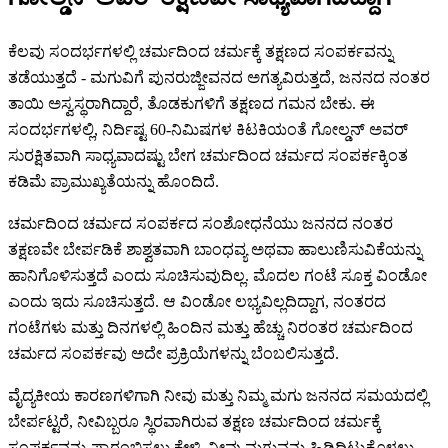
ಕೆಲವು ಸಂದರ್ಭಗಳಲ್ಲಿ ಚರ್ಮದಿಂದ ಚರ್ಮಕ್ಕೆ ತಕ್ಷಣದ ಸಂಪರ್ಕವನ್ನು
ತಡೆಯುತ್ತದೆ - ಮಗುವಿಗೆ ಪುನರುಜ್ಜೀವನದ ಅಗತ್ಯವಿರುತ್ತದೆ, ಜನನದ ನಂತರ
ತಾಯಿ ಅಸ್ವಸ್ಥರಾಗಿದ್ದಾರೆ, ತೊಡಕುಗಳಿಗೆ ತಕ್ಷಣದ ಗಮನ ಬೇಕು. ಈ
ಸಂದರ್ಭಗಳಲ್ಲಿ, ನಿರ್ದಿಷ್ಟ 60-ನಿಮಿಷಗಳ ಕಿಟಕಿಯಂತೆ ಗೋಲ್ಡನ್ ಅವರ್
ಸುರಕ್ಷಿತವಾಗಿ ಸಾಧ್ಯವಾದಷ್ಟು ಬೇಗ ಚರ್ಮದಿಂದ ಚರ್ಮದ ಸಂಪರ್ಕಕ್ಕಿಂತ
ಕಡಿಮೆ ಪ್ರಾಮುಖ್ಯತೆಯನ್ನು ಹೊಂದಿದೆ.
ಚರ್ಮದಿಂದ ಚರ್ಮದ ಸಂಪರ್ಕದ ಸಂಶೋಧನೆಯು ಜನನದ ನಂತರ
ತಕ್ಷಣವೇ ಬೇರ್ಪಡಿಕೆ ಶಾಶ್ವತವಾಗಿ ಬಾಂಧವ್ಯ ಅಥವಾ ಹಾಲುಣಿಸುವಿಕೆಯನ್ನು
ಹಾನಿಗೊಳಿಸುತ್ತದೆ ಎಂದು ಸೂಚಿಸುವುದಿಲ್ಲ. ಮೊದಲ ಗಂಟೆ ಸೂಕ್ತ ವಿಂಡೋ
ಎಂದು ಇದು ಸೂಚಿಸುತ್ತದೆ. ಆ ವಿಂಡೋ ಲಭ್ಯವಿಲ್ಲದಿದ್ದಾಗ, ನಂತರದ
ಗಂಟೆಗಳು ಮತ್ತು ದಿನಗಳಲ್ಲಿ ಹಿಂದಿನ ಮತ್ತು ಹೆಚ್ಚು ನಿರಂತರ ಚರ್ಮದಿಂದ
ಚರ್ಮದ ಸಂಪರ್ಕವು ಅದೇ ಪ್ರಕ್ರಿಯೆಗಳನ್ನು ಬೆಂಬಲಿಸುತ್ತದೆ.
ವೈದ್ಯಕೀಯ ಕಾರಣಗಳಿಗಾಗಿ ನೀವು ಮತ್ತು ನಿಮ್ಮ ಮಗು ಜನನದ ಸಮಯದಲ್ಲಿ
ಬೇರ್ಪಟ್ಟರೆ, ನೀವಿಬ್ಬರೂ ಸ್ಥಿರವಾಗಿರುವ ತಕ್ಷಣ ಚರ್ಮದಿಂದ ಚರ್ಮಕ್ಕೆ
ಸಂಪರ್ಕವನ್ನು ಪ್ರಾರಂಭಿಸಲು ಕೇಳಿ. ನೀವು ಮಗುವನ್ನು ಹಿಡಿದಿಟ್ಟುಕೊಳ್ಳಲು