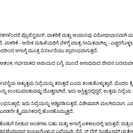
ಕಗಳೆಂದರೆ ಪ್ರೊಜೆಸ್ಟರಾನ್, ವಾಕರಿಕೆ ಮತ್ತು ಆಯಾಸವು ವಿರೋಧಾಭಾಸವಾಗಿ ಮಲಗಲ
. ವಾಕರಿಕೆ - ಅನೇಕ ಮಹಿಳೆಯರಿಗೆ ಬೆಳಿಗ್ಗೆ ಮಾತ್ರ ಸೀಮಿತವಾಗಿಲ್ಲ - ಎಚ್ಚರ
ವುದರಿಂದ ಆಗಾಗ್ಗೆ ಮೂತ್ರ ವಿಸರ್ಜನೆಯು ಪ್ರಾರಂಭವಾಗುತ್ತದೆ.
್ಗೆ ಆತಂಕ, ಗರ್ಭಪಾತದ ಅಪಾಯದ ಬಗ್ಗೆ, ಮುಂದೆ ಅಗಾಧವಾದ ಜೀವನ ಬದಲಾವಣ
ೆಯ ಅತ್ಯುತ್ತಮ ನಿದ್ರೆಯನ್ನು ತರುತ್ತದೆ ಎಂದು ಕಂಡುಕೊಳ್ಳುತ್ತಾರೆ. ಮೊದಲ ತ್ರೈ
ಯನ್ನು ಉಂಟುಮಾಡುವಷ್ಟು ದೊಡ್ಡದಾಗಿದೆ. ಇದು ಅಸ್ತಿತ್ವದಲ್ಲಿದ್ದರೆ, ಉತ್ತಮ ನಿದ್ರೆಯ
ಸುತ್ತಾರೆ, ಇದು ನಿದ್ರೆಯನ್ನು ಅಡ್ಡಿಪಡಿಸುತ್ತದೆ, ವಿಶೇಷವಾಗಿ ಮಲಗಿರುವಾಗ. 
 ಎರಡನೇ ತ್ರೈಮಾಸಿಕದಲ್ಲಿ ಹೊರಹೊಮ್ಮುತ್ತದೆ.
ತದೆ. ಕೊಡುಗೆ ನೀಡುವ ಅಂಶಗಳು ಬಹು ಮತ್ತು ಆಗಾಗ್ಗೆ ಏಕಕಾಲದಲ್ಲಿ ಇರುತ್ತವೆ: ರಾ
್ಪಟೆಯಾದಾಗ ಉಲ್ಬಣಗೊಳ್ಳುವ ಎದೆಯುರಿ, ರೆಸ್ಟ್ಲೆಸ್ ಲೆಗ್ಸ್ ಸಿಂಡ್ರೋಮ್ (ಪ್ರತ್