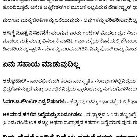
ಹೊಂದಿರುತ್ತದೆ. ಅನೇಕ ಅಪ್ಲಿಕೇಶನ್‌ಗಳ ಮೂಲಕ ಲಭ್ಯವಿರುವ ದೇಹ ಸ್ಕ್ಯಾನ್ ಧ್ಯಾನ
ಮಲಗುವ ಮುನ್ನ ಚಿಂತೆಗಳನ್ನು ಬರೆಯುವುದು - ಅವುಗಳನ್ನು ಪರಿಹರಿಸುವುದಿಲ್ಲ, 
ಆಗಾಗ್ಗೆ ಮೂತ್ರ ವಿಸರ್ಜನೆಗೆ:
ಮಲಗುವ ಎರಡು ಗಂಟೆಗಳ ಮೊದಲು ದ್ರವ ಸೇವನೆಯನ್
ಮಾಡಲು ಮತ್ತೆ ಮೂತ್ರ ವಿಸರ್ಜನೆ ಮಾಡಿ). ಗರ್ಭಾವಸ್ಥೆಯ ಕೊನೆಯಲ್ಲಿ ಶೌಚಾಲಯ
ದಿನಚರಿಯನ್ನು ಸ್ಥಾಪಿಸಿ - ಬೆಳಕನ್ನು ಮಂದವಾಗಿರಿಸಿ, ನಿಮ್ಮ ಫೋನ್ ಅನ್ನು ನ
ಏನು ಸಹಾಯ ಮಾಡುವುದಿಲ್ಲ
ಆಲ್ಕೋಹಾಲ್
- ಸಾಂದರ್ಭಿಕವಾಗಿ ಕೆಲವು ಸಾಂಸ್ಕೃತಿಕ ಸಂದರ್ಭಗಳಲ್ಲಿ ನಿದ್ರೆಯ
ಛಿದ್ರಗೊಳಿಸುತ್ತದೆ ಮತ್ತು ಆರಂಭಿಕ ನಿದ್ರೆಯ ಪ್ರಾರಂಭವನ್ನು ಸುಗಮಗೊಳಿಸಿದರೂ
ಓವರ್-ದಿ-ಕೌಂಟರ್ ನಿದ್ರೆ ಔಷಧಿಗಳು
- ಹೆಚ್ಚಿನವುಗಳನ್ನು ಗರ್ಭಾವಸ್ಥೆಯಲ್ಲಿ
ಅತಿಯಾದ ಹಗಲಿನ ನಿದ್ದೆಯನ್ನು ಸರಿದೂಗಿಸಲು
- ಮಧ್ಯಾಹ್ನದ ಒಂದು ಸಣ್ಣ ನಿದ್
(ಒಂದು ಗಂಟೆಗಿಂತ ಹೆಚ್ಚು) ಅಥವಾ ಮಧ್ಯಾಹ್ನದ ತಡವಾಗಿ ನಿದ್ದೆ ಮಾಡುವುದು ಈಗಾ