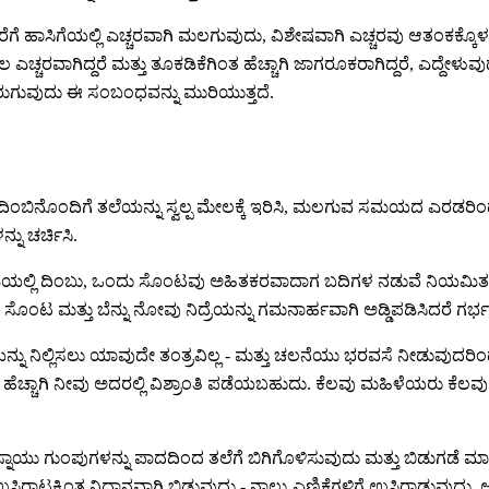
ೆ ಹಾಸಿಗೆಯಲ್ಲಿ ಎಚ್ಚರವಾಗಿ ಮಲಗುವುದು, ವಿಶೇಷವಾಗಿ ಎಚ್ಚರವು ಆತಂಕಕ್ಕೊಳಗಾ
ಕಾಲ ಎಚ್ಚರವಾಗಿದ್ದರೆ ಮತ್ತು ತೂಕಡಿಕೆಗಿಂತ ಹೆಚ್ಚಾಗಿ ಜಾಗರೂಕರಾಗಿದ್ದರೆ, ಎದ್ದ
ರುಗುವುದು ಈ ಸಂಬಂಧವನ್ನು ಮುರಿಯುತ್ತದೆ.
ುವರಿ ದಿಂಬಿನೊಂದಿಗೆ ತಲೆಯನ್ನು ಸ್ವಲ್ಪ ಮೇಲಕ್ಕೆ ಇರಿಸಿ, ಮಲಗುವ ಸಮಯದ ಎರಡರಿಂ
್ನು ಚರ್ಚಿಸಿ.
ಲ್ಲಿ ದಿಂಬು, ಒಂದು ಸೊಂಟವು ಅಹಿತಕರವಾದಾಗ ಬದಿಗಳ ನಡುವೆ ನಿಯಮಿತವಾಗಿ
ದೆ. ಸೊಂಟ ಮತ್ತು ಬೆನ್ನು ನೋವು ನಿದ್ರೆಯನ್ನು ಗಮನಾರ್ಹವಾಗಿ ಅಡ್ಡಿಪಡಿಸಿದರ
ನು ನಿಲ್ಲಿಸಲು ಯಾವುದೇ ತಂತ್ರವಿಲ್ಲ - ಮತ್ತು ಚಲನೆಯು ಭರವಸೆ ನೀಡುವುದರಿಂ
ಹೆಚ್ಚಾಗಿ ನೀವು ಅದರಲ್ಲಿ ವಿಶ್ರಾಂತಿ ಪಡೆಯಬಹುದು. ಕೆಲವು ಮಹಿಳೆಯರು ಕೆಲವು ಸ್
ವಾಗಿ ಸ್ನಾಯು ಗುಂಪುಗಳನ್ನು ಪಾದದಿಂದ ತಲೆಗೆ ಬಿಗಿಗೊಳಿಸುವುದು ಮತ್ತು ಬಿಡುಗಡೆ 
ಸಿರಾಟಕ್ಕಿಂತ ನಿಧಾನವಾಗಿ ಬಿಡುವುದು - ನಾಲ್ಕು ಎಣಿಕೆಗಳಿಗೆ ಉಸಿರಾಡುವುದು