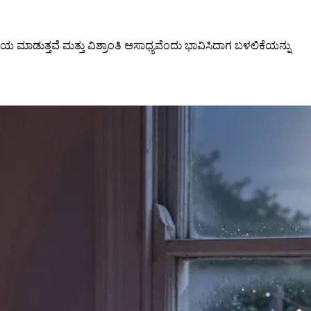
ಹಾಯ ಮಾಡುತ್ತವೆ ಮತ್ತು ವಿಶ್ರಾಂತಿ ಅಸಾಧ್ಯವೆಂದು ಭಾವಿಸಿದಾಗ ಬಳಲಿಕೆಯನ್ನು