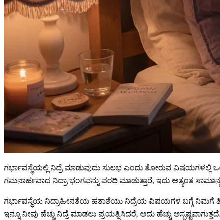
ಗರ್ಭಾವಸ್ಥೆಯಲ್ಲಿ ನಿದ್ರೆ ಮಾಡುವುದು ಸುಲಭ ಎಂದು ತೋರುವ ವಿಷಯಗಳಲ್ಲಿ ಒಂದಾ
ಗಮನಾರ್ಹವಾದ ನಿದ್ರಾ ಭಂಗವನ್ನು ವರದಿ ಮಾಡುತ್ತಾರೆ, ಇದು ಅತ್ಯಂತ ಸಾಮಾನ
ಗರ್ಭಾವಸ್ಥೆಯ ನಿದ್ರಾಹೀನತೆಯ ಹತಾಶೆಯು ನಿದ್ರೆಯ ವಿಷಯಗಳ ಬಗ್ಗೆ ನಿಮಗೆ ತಿಳಿದ
ಇನ್ನೂ ನೀವು ಹೆಚ್ಚು ನಿದ್ರೆ ಮಾಡಲು ಪ್ರಯತ್ನಿಸಿದರೆ, ಅದು ಹೆಚ್ಚು ಅಸ್ಪಷ್ಟವ