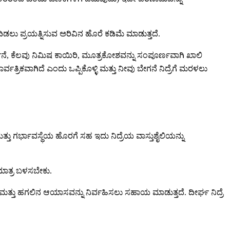
ಿಡಲು ಪ್ರಯತ್ನಿಸುವ ಅರಿವಿನ ಹೊರೆ ಕಡಿಮೆ ಮಾಡುತ್ತದೆ.
ೆ, ಕೆಲವು ನಿಮಿಷ ಕಾಯಿರಿ, ಮೂತ್ರಕೋಶವನ್ನು ಸಂಪೂರ್ಣವಾಗಿ ಖಾಲಿ
ರಿಕವಾಗಿದೆ ಎಂದು ಒಪ್ಪಿಕೊಳ್ಳಿ ಮತ್ತು ನೀವು ಬೇಗನೆ ನಿದ್ರೆಗೆ ಮರಳಲು
ತ್ತು ಗರ್ಭಾವಸ್ಥೆಯ ಹೊರಗೆ ಸಹ ಇದು ನಿದ್ರೆಯ ವಾಸ್ತುಶೈಲಿಯನ್ನು
 ಮಾತ್ರ ಬಳಸಬೇಕು.
ಲ್ಲ ಮತ್ತು ಹಗಲಿನ ಆಯಾಸವನ್ನು ನಿರ್ವಹಿಸಲು ಸಹಾಯ ಮಾಡುತ್ತದೆ. ದೀರ್ಘ ನಿದ್ರೆ