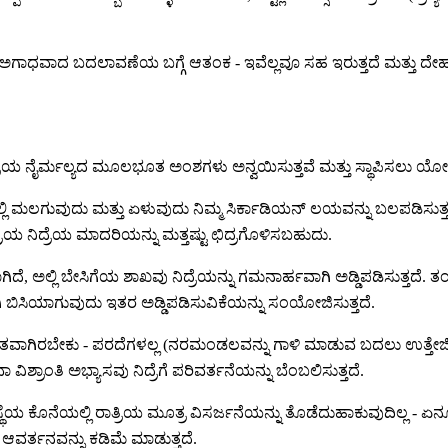
 ಅಗಾಧವಾದ ಬದಲಾವಣೆಯ ಬಗ್ಗೆ ಆತಂಕ - ಇವೆಲ್ಲವೂ ಸಹ ಇರುತ್ತದೆ ಮತ್ತು ದೇಹವು 
್ರೆಯ ನೈರ್ಮಲ್ಯದ ಮೂಲಭೂತ ಅಂಶಗಳು ಅನ್ವಯಿಸುತ್ತವೆ ಮತ್ತು ಸ್ಥಾಪಿಸಲು ಯೋಗ್
ಿ ಮಲಗುವುದು ಮತ್ತು ಏಳುವುದು ನಿಮ್ಮ ಸಿರ್ಕಾಡಿಯನ್ ಲಯವನ್ನು ಬಲಪಡಿಸುತ್ತದ
ತ್ರಿಯ ನಿದ್ರೆಯ ಮಾದರಿಯನ್ನು ಮತ್ತಷ್ಟು ಛಿದ್ರಗೊಳಿಸಬಹುದು.
ಾಗಿದೆ, ಅಲ್ಲಿ ಬೇಸಿಗೆಯ ಶಾಖವು ನಿದ್ರೆಯನ್ನು ಗಮನಾರ್ಹವಾಗಿ ಅಡ್ಡಿಪಡಿಸುತ್ತದ
ಿಯಾಗಿ ಬಿಸಿಯಾಗುವುದು ಇತರ ಅಡ್ಡಿಪಡಿಸುವಿಕೆಯನ್ನು ಸಂಯೋಜಿಸುತ್ತದೆ.
ಾಗಿರಬೇಕು - ಪರದೆಗಳಲ್ಲ (ನರಮಂಡಲವನ್ನು ಗಾಳಿ ಮಾಡುವ ಬದಲು ಉತ್ತೇಜಿ
ಿಶ್ರಾಂತಿ ಅಭ್ಯಾಸವು ನಿದ್ರೆಗೆ ಪರಿವರ್ತನೆಯನ್ನು ಬೆಂಬಲಿಸುತ್ತದೆ.
ಥೆಯ ಕೊನೆಯಲ್ಲಿ ರಾತ್ರಿಯ ಮೂತ್ರ ವಿಸರ್ಜನೆಯನ್ನು ತೊಡೆದುಹಾಕುವುದಿಲ್ಲ -
 ಆವರ್ತನವನ್ನು ಕಡಿಮೆ ಮಾಡುತ್ತದೆ.