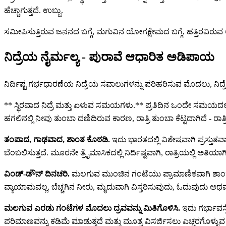
ಹೆಚ್ಚಾಗುತ್ತದೆ. ಉಬ್ಬು.
ಸಮೀಪಿಸುತ್ತಿರುವ ಜನನದ ಬಗ್ಗೆ, ಮಗುವಿನ ಯೋಗಕ್ಷೇಮದ ಬಗ್ಗೆ, ಹತ್ತಿರವಿರುವ
ನಿದ್ರೆಯ ನೈರ್ಮಲ್ಯ - ಪುರಾವೆ ಆಧಾರಿತ ಅಡಿಪಾಯ
ನಿರ್ದಿಷ್ಟ ಗರ್ಭಧಾರಣೆಯ ನಿದ್ರೆಯ ಸವಾಲುಗಳನ್ನು ಪರಿಹರಿಸುವ ಮೊದಲು, ನಿದ
** ಸ್ಥಿರವಾದ ನಿದ್ರೆ ಮತ್ತು ಏಳುವ ಸಮಯಗಳು.** ಪ್ರತಿದಿನ ಒಂದೇ ಸಮಯದಲ್ಲ
ಹಗಲಿನಲ್ಲಿ ನೀವು ತುಂಬಾ ದಣಿದಿರುವ ಕಾರಣ, ರಾತ್ರಿ ತುಂಬಾ ಕೆಟ್ಟದಾಗಿದೆ - ರಾ
ತಂಪಾದ, ಗಾಢವಾದ, ಶಾಂತ ಕೊಠಡಿ.
ಇದು ಭಾರತದಲ್ಲಿ ವಿಶೇಷವಾಗಿ ಪ್ರಸ್ತುತವ
ಬೆಂಬಲಿಸುತ್ತದೆ. ಮೂರನೇ ತ್ರೈಮಾಸಿಕದಲ್ಲಿ ನಿರ್ದಿಷ್ಟವಾಗಿ, ರಾತ್ರಿಯಲ್ಲಿ ಅತ
ವಿಂಡ್-ಡೌನ್ ದಿನಚರಿ.
ಮಲಗುವ ಮುಂಚಿನ ಗಂಟೆಯು ಪ್ರಾಮಾಣಿಕವಾಗಿ ಶಾಂತವ
ವ್ಯಾಯಾಮವಲ್ಲ. ಬೆಚ್ಚಗಿನ ನೀರು, ಮೃದುವಾಗಿ ವಿಸ್ತರಿಸುವುದು, ಓದುವುದು ಅಥವಾ ವ
ಮಲಗುವ ಎರಡು ಗಂಟೆಗಳ ಮೊದಲು ದ್ರವವನ್ನು ಮಿತಿಗೊಳಿಸಿ.
ಇದು ಗರ್ಭಾವಸ್
ಪರಿಮಾಣವನ್ನು ಕಡಿಮೆ ಮಾಡುತ್ತದೆ ಮತ್ತು ಮೂತ್ರ ವಿಸರ್ಜಿಸಲು ಎಚ್ಚರಗೊಳ್ಳುವ