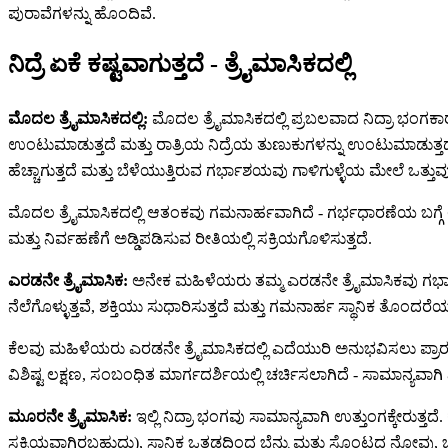
ಪುರಾವೆಗಳನ್ನು ಹೊಂದಿವೆ.
ನಿದ್ರೆ ಏಕೆ ಕಷ್ಟವಾಗುತ್ತದೆ - ತ್ರೈಮಾಸಿಕದಲ್ಲಿ
ಮೊದಲ ತ್ರೈಮಾಸಿಕದಲ್ಲಿ:
ಮೊದಲ ತ್ರೈಮಾಸಿಕದಲ್ಲಿ ಪ್ರಬಲವಾದ ನಿದ್ರಾ ಭಂಗಕಾರ
ಉಂಟುಮಾಡುತ್ತದೆ ಮತ್ತು ರಾತ್ರಿಯ ನಿದ್ರೆಯ ತುಣುಕುಗಳನ್ನು ಉಂಟುಮಾಡುತ್ತದೆ
ಹೆಚ್ಚಾಗುತ್ತದೆ ಮತ್ತು ಬೆಳೆಯುತ್ತಿರುವ ಗರ್ಭಾಶಯವು ಗಾಳಿಗುಳ್ಳೆಯ ಮೇಲೆ ಒತ್ತು
ಮೊದಲ ತ್ರೈಮಾಸಿಕದಲ್ಲಿ ಆತಂಕವು ಗಮನಾರ್ಹವಾಗಿದೆ - ಗರ್ಭಧಾರಣೆಯ ಬಗ
ಮತ್ತು ನಿರ್ವಹಣೆಗೆ ಅಡ್ಡಿಪಡಿಸುವ ರೀತಿಯಲ್ಲಿ ಸಕ್ರಿಯಗೊಳಿಸುತ್ತದೆ.
ಎರಡನೇ ತ್ರೈಮಾಸಿಕ:
ಅನೇಕ ಮಹಿಳೆಯರು ತಮ್ಮ ಎರಡನೇ ತ್ರೈಮಾಸಿಕವು ಗರ್ಭಾವಸ್ಥ
ನೆಲೆಗೊಳ್ಳುತ್ತವೆ, ಶಕ್ತಿಯು ಸುಧಾರಿಸುತ್ತದೆ ಮತ್ತು ಗಮನಾರ್ಹ ಸ್ಥಾನಿಕ ತೊಂದರೆ
ಕೆಲವು ಮಹಿಳೆಯರು ಎರಡನೇ ತ್ರೈಮಾಸಿಕದಲ್ಲಿ ಎದೆಯುರಿ ಅನುಭವಿಸಲು ಪ್ರಾರಂಭಿ
ವಿಶಿಷ್ಟ ಲಕ್ಷಣ, ಸಂಬಂಧಿತ ಮಾರ್ಗದರ್ಶಿಯಲ್ಲಿ ಚರ್ಚಿಸಲಾಗಿದೆ - ಸಾಮಾನ್ಯವಾಗಿ
ಮೂರನೇ ತ್ರೈಮಾಸಿಕ:
ಇಲ್ಲಿ ನಿದ್ರಾ ಭಂಗವು ಸಾಮಾನ್ಯವಾಗಿ ಉತ್ತುಂಗಕ್ಕೇರುತ್
ಸಕ್ರಿಯವಾಗಿರಬಹುದು), ಸ್ಥಾನಿಕ ಒತ್ತಡದಿಂದ ಬೆನ್ನು ಮತ್ತು ಸೊಂಟದ ನೋವು, ಚಪ