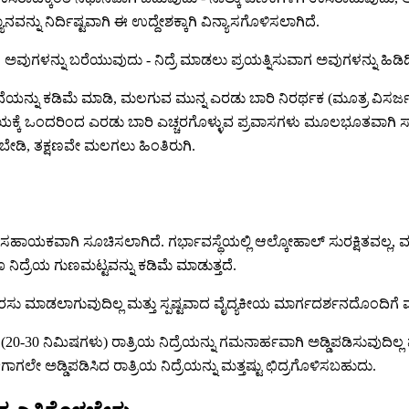
ವನ್ನು ನಿರ್ದಿಷ್ಟವಾಗಿ ಈ ಉದ್ದೇಶಕ್ಕಾಗಿ ವಿನ್ಯಾಸಗೊಳಿಸಲಾಗಿದೆ.
ಅವುಗಳನ್ನು ಬರೆಯುವುದು - ನಿದ್ರೆ ಮಾಡಲು ಪ್ರಯತ್ನಿಸುವಾಗ ಅವುಗಳನ್ನು ಹಿಡಿದ
ನು ಕಡಿಮೆ ಮಾಡಿ, ಮಲಗುವ ಮುನ್ನ ಎರಡು ಬಾರಿ ನಿರರ್ಥಕ (ಮೂತ್ರ ವಿಸರ್ಜನ
ಕ್ಕೆ ಒಂದರಿಂದ ಎರಡು ಬಾರಿ ಎಚ್ಚರಗೊಳ್ಳುವ ಪ್ರವಾಸಗಳು ಮೂಲಭೂತವಾಗಿ ಸಾರ್ವತ್
ೋಡಬೇಡಿ, ತಕ್ಷಣವೇ ಮಲಗಲು ಹಿಂತಿರುಗಿ.
 ಸಹಾಯಕವಾಗಿ ಸೂಚಿಸಲಾಗಿದೆ. ಗರ್ಭಾವಸ್ಥೆಯಲ್ಲಿ ಆಲ್ಕೋಹಾಲ್ ಸುರಕ್ಷಿತವಲ್ಲ, ಮ
 ನಿದ್ರೆಯ ಗುಣಮಟ್ಟವನ್ನು ಕಡಿಮೆ ಮಾಡುತ್ತದೆ.
 ಶಿಫಾರಸು ಮಾಡಲಾಗುವುದಿಲ್ಲ ಮತ್ತು ಸ್ಪಷ್ಟವಾದ ವೈದ್ಯಕೀಯ ಮಾರ್ಗದರ್ಶನದೊಂದಿಗೆ
ರೆ (20-30 ನಿಮಿಷಗಳು) ರಾತ್ರಿಯ ನಿದ್ರೆಯನ್ನು ಗಮನಾರ್ಹವಾಗಿ ಅಡ್ಡಿಪಡಿಸುವುದಿ
ಗಲೇ ಅಡ್ಡಿಪಡಿಸಿದ ರಾತ್ರಿಯ ನಿದ್ರೆಯನ್ನು ಮತ್ತಷ್ಟು ಛಿದ್ರಗೊಳಿಸಬಹುದು.