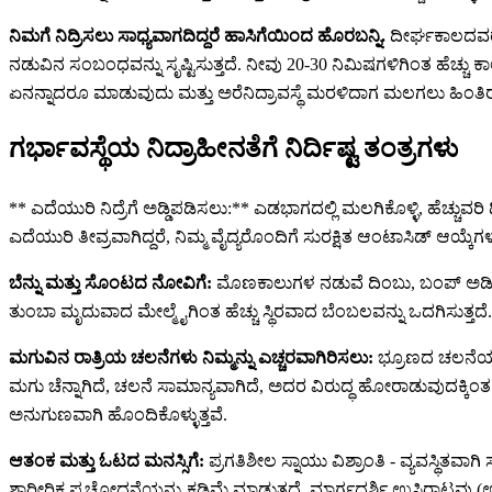
ನಿಮಗೆ ನಿದ್ರಿಸಲು ಸಾಧ್ಯವಾಗದಿದ್ದರೆ ಹಾಸಿಗೆಯಿಂದ ಹೊರಬನ್ನಿ.
ದೀರ್ಘಕಾಲದವರೆಗ
ನಡುವಿನ ಸಂಬಂಧವನ್ನು ಸೃಷ್ಟಿಸುತ್ತದೆ. ನೀವು 20-30 ನಿಮಿಷಗಳಿಗಿಂತ ಹೆಚ್ಚು 
ಏನನ್ನಾದರೂ ಮಾಡುವುದು ಮತ್ತು ಅರೆನಿದ್ರಾವಸ್ಥೆ ಮರಳಿದಾಗ ಮಲಗಲು ಹಿಂತಿ
ಗರ್ಭಾವಸ್ಥೆಯ ನಿದ್ರಾಹೀನತೆಗೆ ನಿರ್ದಿಷ್ಟ ತಂತ್ರಗಳು
** ಎದೆಯುರಿ ನಿದ್ರೆಗೆ ಅಡ್ಡಿಪಡಿಸಲು:** ಎಡಭಾಗದಲ್ಲಿ ಮಲಗಿಕೊಳ್ಳಿ, ಹೆಚ್ಚ
ಎದೆಯುರಿ ತೀವ್ರವಾಗಿದ್ದರೆ, ನಿಮ್ಮ ವೈದ್ಯರೊಂದಿಗೆ ಸುರಕ್ಷಿತ ಆಂಟಾಸಿಡ್ ಆಯ್ಕೆಗಳನ
ಬೆನ್ನು ಮತ್ತು ಸೊಂಟದ ನೋವಿಗೆ:
ಮೊಣಕಾಲುಗಳ ನಡುವೆ ದಿಂಬು, ಬಂಪ್ ಅಡಿಯ
ತುಂಬಾ ಮೃದುವಾದ ಮೇಲ್ಮೈಗಿಂತ ಹೆಚ್ಚು ಸ್ಥಿರವಾದ ಬೆಂಬಲವನ್ನು ಒದಗಿಸುತ್ತ
ಮಗುವಿನ ರಾತ್ರಿಯ ಚಲನೆಗಳು ನಿಮ್ಮನ್ನು ಎಚ್ಚರವಾಗಿರಿಸಲು:
ಭ್ರೂಣದ ಚಲನೆಯನ್
ಮಗು ಚೆನ್ನಾಗಿದೆ, ಚಲನೆ ಸಾಮಾನ್ಯವಾಗಿದೆ, ಅದರ ವಿರುದ್ಧ ಹೋರಾಡುವುದಕ್ಕಿಂತ 
ಅನುಗುಣವಾಗಿ ಹೊಂದಿಕೊಳ್ಳುತ್ತವೆ.
ಆತಂಕ ಮತ್ತು ಓಟದ ಮನಸ್ಸಿಗೆ:
ಪ್ರಗತಿಶೀಲ ಸ್ನಾಯು ವಿಶ್ರಾಂತಿ - ವ್ಯವಸ್ಥಿತ
ಶಾರೀರಿಕ ಪ್ರಚೋದನೆಯನ್ನು ಕಡಿಮೆ ಮಾಡುತ್ತದೆ. ಮಾರ್ಗದರ್ಶಿ ಉಸಿರಾಟವು (ಉ