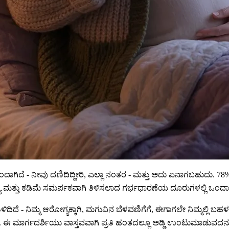
ಗಿದೆ - ನೀವು ದಣಿದಿದ್ದೀರಿ, ಎಲ್ಲಾ ನಂತರ - ಮತ್ತು ಅದು ಏನಾಗಬಹುದು. 78% ರ
್ಯ ಮತ್ತು ಕಡಿಮೆ ಸಮರ್ಪಕವಾಗಿ ತಿಳಿಸಲಾದ ಗರ್ಭಧಾರಣೆಯ ದೂರುಗಳಲ್ಲಿ ಒಂದಾಗ
ಿದೆ - ನಿಮ್ಮ ಆರೋಗ್ಯಕ್ಕಾಗಿ, ಮಗುವಿನ ಬೆಳವಣಿಗೆಗೆ, ಈಗಾಗಲೇ ನಿಮ್ಮಲ್ಲಿ ಬಹಳಷ್
ಾಗುತ್ತದೆ. ಈ ಮಾರ್ಗದರ್ಶಿಯು ವಾಸ್ತವವಾಗಿ ಪ್ರತಿ ಹಂತದಲ್ಲೂ ಅಡ್ಡಿ ಉಂಟುಮಾಡುವ