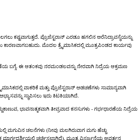
ು ಕಷ್ಟವಾಗುತ್ತದೆ. ಪ್ರೊಜೆಸ್ಟರಾನ್ ಎರಡೂ ಹಗಲಿನ ಅರೆನಿದ್ರಾವಸ್ಥೆಯನ್ನು
ಗೊಳ್ಳಲು ಕಾರಣವಾಗಬಹುದು. ಮೊದಲ ತ್ರೈಮಾಸಿಕದಲ್ಲಿ ಮೂತ್ರಪಿಂಡದ ಕಾರ್ಯವು
ೆಯ ಬಗ್ಗೆ. ಈ ಆತಂಕವು ನರಮಂಡಲವನ್ನು ನೇರವಾಗಿ ನಿದ್ರೆಯ ಆಕ್ರಮಣ
ಮಾಸಿಕದಲ್ಲಿ ವಾಕರಿಕೆ ಮತ್ತು ಪ್ರೊಜೆಸ್ಟರಾನ್ ಅಡಚಣೆಗಳು ಸಾಮಾನ್ಯವಾಗಿ
 ಅಭ್ಯಾಸವನ್ನು ಸ್ಥಾಪಿಸಲು ಇದು ಕಿಟಕಿಯಾಗಿದೆ.
ಎದ್ದುಕಾಣುವ, ಭಾವನಾತ್ಮಕವಾಗಿ ತೀವ್ರವಾದ ಕನಸುಗಳು - ಗರ್ಭಧಾರಣೆಯ ನಿದ್ರೆಯ
ತ್ರಿಯಲ್ಲಿ ಮಗುವಿನ ಚಲನೆಗಳು (ನೀವು ಮಲಗಿರುವಾಗ ಮಗು ಹೆಚ್ಚು
ಯೇಕ ಮಾರ್ಗದರ್ಶಿಯಲ್ಲಿ ಚರ್ಚಿಸಲಾಗಿದೆ), ಮೂತ್ರ ವಿಸರ್ಜನೆಯ ಆವರ್ತನ