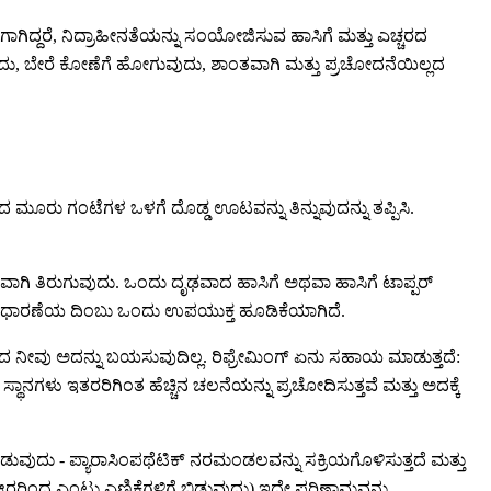
ಗಿದ್ದರೆ, ನಿದ್ರಾಹೀನತೆಯನ್ನು ಸಂಯೋಜಿಸುವ ಹಾಸಿಗೆ ಮತ್ತು ಎಚ್ಚರದ
ೇಳುವುದು, ಬೇರೆ ಕೋಣೆಗೆ ಹೋಗುವುದು, ಶಾಂತವಾಗಿ ಮತ್ತು ಪ್ರಚೋದನೆಯಿಲ್ಲದ
ದ ಮೂರು ಗಂಟೆಗಳ ಒಳಗೆ ದೊಡ್ಡ ಊಟವನ್ನು ತಿನ್ನುವುದನ್ನು ತಪ್ಪಿಸಿ.
 ತಿರುಗುವುದು. ಒಂದು ದೃಢವಾದ ಹಾಸಿಗೆ ಅಥವಾ ಹಾಸಿಗೆ ಟಾಪ್ಪರ್
ೆ ಗರ್ಭಧಾರಣೆಯ ದಿಂಬು ಒಂದು ಉಪಯುಕ್ತ ಹೂಡಿಕೆಯಾಗಿದೆ.
ದ ನೀವು ಅದನ್ನು ಬಯಸುವುದಿಲ್ಲ. ರಿಫ್ರೇಮಿಂಗ್ ಏನು ಸಹಾಯ ಮಾಡುತ್ತದೆ:
ಥಾನಗಳು ಇತರರಿಗಿಂತ ಹೆಚ್ಚಿನ ಚಲನೆಯನ್ನು ಪ್ರಚೋದಿಸುತ್ತವೆ ಮತ್ತು ಅದಕ್ಕೆ
ಮಾಡುವುದು - ಪ್ಯಾರಾಸಿಂಪಥೆಟಿಕ್ ನರಮಂಡಲವನ್ನು ಸಕ್ರಿಯಗೊಳಿಸುತ್ತದೆ ಮತ್ತು
, ಆರರಿಂದ ಎಂಟು ಎಣಿಕೆಗಳಿಗೆ ಬಿಡುವುದು) ಇದೇ ಪರಿಣಾಮವನ್ನು