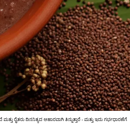
 ಮತ್ತು ರೈತರು ದಿನನಿತ್ಯದ ಆಹಾರವಾಗಿ ತಿನ್ನುತ್ತಾರೆ - ಮತ್ತು ಇದು ಗರ್ಭಧಾರಣೆಗೆ