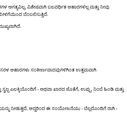
ಗಳ ಅಗತ್ಯವಿಲ್ಲ, ವಿಶೇಷವಾಗಿ ಬಲವರ್ಧಿತ ಆಹಾರಗಳಿಲ್ಲ ಮತ್ತು ನೀವು
ಳಿಗೆಯಿಂದ ಬೆಂಬಲಿಸುತ್ತಿದೆ.
ುಖ್ಯವಾಗಿದೆ.
ಲ್ಲಿ ಸರಳ ಆಹಾರಗಳು ಸಂಕೀರ್ಣವಾದವುಗಳಿಗಿಂತ ಉತ್ತಮವಾಗಿ
ಸ್ವಲ್ಪ ಏಲಕ್ಕಿಯೊಂದಿಗೆ - ಅಥವಾ ಖಾರದ ಜೊತೆಗೆ, ಉಪ್ಪು, ನಿಂಬೆ ಹಿಂಡಿ ಮತ್ತು
್ಕರೆಯನ್ನು ನೀಡುತ್ತದೆ, ಆದ್ದರಿಂದ ಈ ಸಂಯೋಜನೆಯು - ಬೆಲ್ಲದೊಂದಿಗೆ ರಾಗಿ -