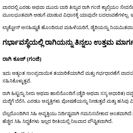
ವಾರದಲ್ಲಿ ಎರಡು ಅಥವಾ ಮೂರು ಬಾರಿ ತಿನ್ನುವ ರಾಗಿ ಗಂಜಿ ಕ್ಯಾಲ್ಸಿಯಂ ಸೇವನ
ಮೂಲಭೂತವಾಗಿ ಅಡುಗೆ ಮಾಡುವ ವಿಧಾನಕ್ಕೆ ಯಾವುದೇ ಬದಲಾವಣೆಗಳಿಲ್ಲ. ಇದು ಸ
ಲ್ಯಾಕ್ಟೋಸ್ ಅಸಹಿಷ್ಣುತೆ ಹೊಂದಿರುವ ಮಹಿಳೆಯರಿಗೆ, ಡೈರಿಯನ್ನು ನಿಯಮಿತವಾಗಿ
ಗರ್ಭಾವಸ್ಥೆಯಲ್ಲಿ ರಾಗಿಯನ್ನು ತಿನ್ನಲು ಉತ್ತಮ ಮಾರ
ರಾಗಿ ಕೂಜ್ (ಗಂಜಿ)
ಇದು ಅತ್ಯಂತ ಸಾಂಪ್ರದಾಯಿಕ ತಯಾರಿಕೆಯಾಗಿದೆ ಮತ್ತು ಗರ್ಭಧಾರಣೆಗೆ ವಾದ
ಸಹಿಸಿಕೊಳ್ಳುತ್ತವೆ.
ರಾಗಿ ಹಿಟ್ಟನ್ನು ನೀರು ಅಥವಾ ಹಾಲಿನೊಂದಿಗೆ (ಡೈರಿ ಅಥವಾ ಸಸ್ಯ ಆಧಾರಿತ) ದಪ್
ಮಜ್ಜಿಗೆ ಬೆರೆಸಿ. ಎರಡೂ ಆವೃತ್ತಿಗಳು ಪೋಷಣೆಯನ್ನು ನೀಡುತ್ತವೆ ಮತ್ತು ಹಸಿವು 
ಬೆಲ್ಲದೊಂದಿಗಿನ ಸಿಹಿ ಆವೃತ್ತಿಯು ನಿರ್ದಿಷ್ಟವಾಗಿ ಗಮನಿಸಬೇಕಾದ ಅಂಶವಾಗಿದೆ: ಬ
ಹೆಚ್ಚಿನ ಸಿಹಿ ಸಿದ್ಧತೆಗಳು ಇಲ್ಲದ ರೀತಿಯಲ್ಲಿ ನಿಜವಾದ ಪೌಷ್ಟಿಕವಾಗಿದೆ.