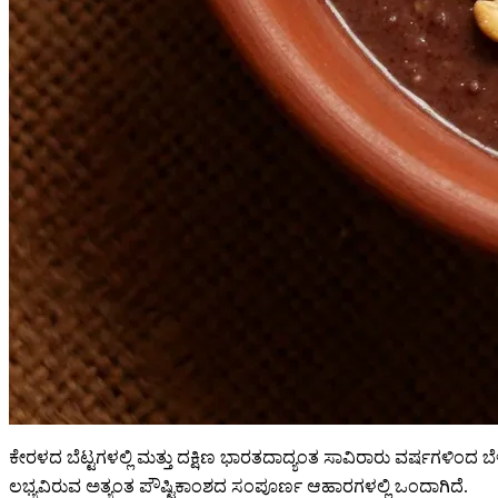
ಕೇರಳದ ಬೆಟ್ಟಗಳಲ್ಲಿ ಮತ್ತು ದಕ್ಷಿಣ ಭಾರತದಾದ್ಯಂತ ಸಾವಿರಾರು ವರ್ಷಗಳಿಂದ ಬೆಳೆದ 
ಲಭ್ಯವಿರುವ ಅತ್ಯಂತ ಪೌಷ್ಟಿಕಾಂಶದ ಸಂಪೂರ್ಣ ಆಹಾರಗಳಲ್ಲಿ ಒಂದಾಗಿದೆ.