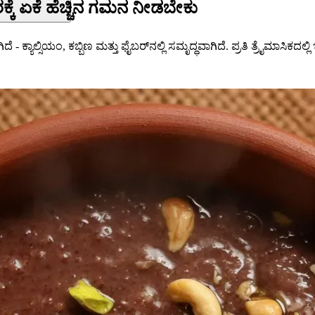
್ಕೆ ಏಕೆ ಹೆಚ್ಚಿನ ಗಮನ ನೀಡಬೇಕು
ಯಾಲ್ಸಿಯಂ, ಕಬ್ಬಿಣ ಮತ್ತು ಫೈಬರ್‌ನಲ್ಲಿ ಸಮೃದ್ಧವಾಗಿದೆ. ಪ್ರತಿ ತ್ರೈಮಾಸಿಕದಲ್ಲಿ 