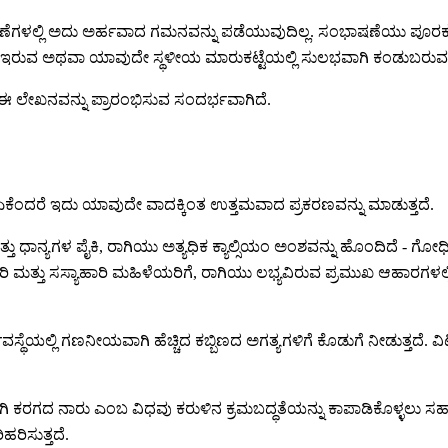
ೆಗಳಲ್ಲಿ ಅದು ಅರ್ಹವಾದ ಗಮನವನ್ನು ಪಡೆಯುವುದಿಲ್ಲ. ಸಂಭಾಷಣೆಯು ಪೂರ
ಈಗಾಗಲೇ ಇರುವ ಅಥವಾ ಯಾವುದೇ ಸ್ಥಳೀಯ ಮಾರುಕಟ್ಟೆಯಲ್ಲಿ ಸುಲಭವಾಗಿ ಕಂಡುಬರ
ರೆ, ಈ ಲೇಖನವನ್ನು ಪ್ರಾರಂಭಿಸುವ ಸಂದರ್ಭವಾಗಿದೆ.
ಕೆಂದರೆ ಇದು ಯಾವುದೇ ವಾದಕ್ಕಿಂತ ಉತ್ತಮವಾದ ಪ್ರಕರಣವನ್ನು ಮಾಡುತ್ತದೆ.
ಧಾನ್ಯಗಳ ಪೈಕಿ, ರಾಗಿಯು ಅತ್ಯಧಿಕ ಕ್ಯಾಲ್ಸಿಯಂ ಅಂಶವನ್ನು ಹೊಂದಿದೆ - ಗೋಧಿ, ಅಕ
ಯಾಹಾರಿ ಮತ್ತು ಸಸ್ಯಾಹಾರಿ ಮಹಿಳೆಯರಿಗೆ, ರಾಗಿಯು ಲಭ್ಯವಿರುವ ಪ್ರಮುಖ ಆಹಾರಗಳ
ವಸ್ಥೆಯಲ್ಲಿ ಗಣನೀಯವಾಗಿ ಹೆಚ್ಚಿದ ಕಬ್ಬಿಣದ ಅಗತ್ಯಗಳಿಗೆ ಕೊಡುಗೆ ನೀಡುತ್ತ
ಗಿ ಕರಗದ ನಾರು ಎಂಬ ವಿಧವು ಕರುಳಿನ ಕ್ರಮಬದ್ಧತೆಯನ್ನು ಕಾಪಾಡಿಕೊಳ್ಳಲು ಸಹಾಯ
ಹರಿಸುತ್ತದೆ.