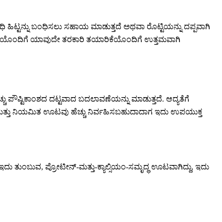
ಿ ಹಿಟ್ಟನ್ನು ಬಂಧಿಸಲು ಸಹಾಯ ಮಾಡುತ್ತದೆ ಅಥವಾ ರೊಟ್ಟಿಯನ್ನು ದಪ್ಪವಾಗಿ
ೊಟ್ಟಿಯೊಂದಿಗೆ ಯಾವುದೇ ತರಕಾರಿ ತಯಾರಿಕೆಯೊಂದಿಗೆ ಉತ್ತಮವಾಗಿ
ಚ್ಚು ಪೌಷ್ಟಿಕಾಂಶದ ದಟ್ಟವಾದ ಬದಲಾವಣೆಯನ್ನು ಮಾಡುತ್ತದೆ. ಆದ್ಯತೆಗೆ
ಮತ್ತು ನಿಯಮಿತ ಊಟವು ಹೆಚ್ಚು ನಿರ್ವಹಿಸಬಹುದಾದಾಗ ಇದು ಉಪಯುಕ್ತ
ದು ತುಂಬುವ, ಪ್ರೋಟೀನ್-ಮತ್ತು-ಕ್ಯಾಲ್ಸಿಯಂ-ಸಮೃದ್ಧ ಊಟವಾಗಿದ್ದು, ಇದು