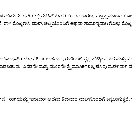
ು ಬಳಸಬಹುದು. ರಾಗಿಯಲ್ಲಿ ಗ್ಲುಟನ್ ಕೊರತೆಯಿರುವ ಕಾರಣ, ಸಣ್ಣ ಪ್ರಮಾಣದ ಗೋಧ
ತದೆ. ರಾಗಿ ರೊಟ್ಟಿಗಳು ದಾಲ್, ಚಟ್ನಿಯೊಂದಿಗೆ ಅಥವಾ ಸಾಮಾನ್ಯವಾಗಿ ಗೋಧಿ ರ
ಕ್ಕಿ-ಆಧಾರಿತ ದೋಸೆಗಿಂತ ಗಾಢವಾದ, ರುಚಿಯಲ್ಲಿ ಸ್ವಲ್ಪ ಪೌಷ್ಠಿಕಾಂಶದ ಮತ್ತು ಹೆ
ಮಾಡಬಹುದು. ಎರಡನೇ ಮತ್ತು ಮೂರನೇ ತ್ರೈಮಾಸಿಕಗಳಲ್ಲಿ ಹಸಿವು ಮರಳಿದಾಗ 
- ರಾಗಿಯನ್ನು ಸಾಂಬಾರ್ ಅಥವಾ ತೆಳುವಾದ ದಾಲ್‌ನೊಂದಿಗೆ ತಿನ್ನಲಾಗುತ್ತದೆ. ಇ