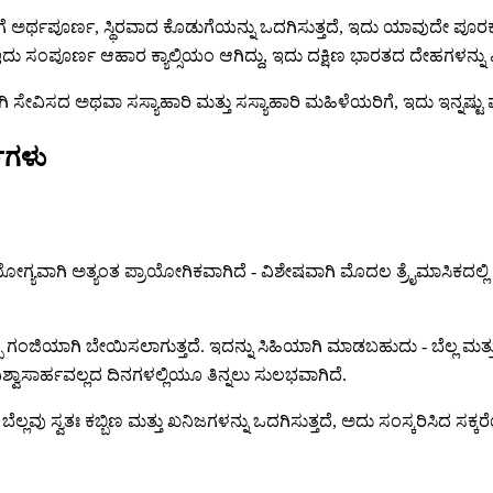
ೆಗೆ ಅರ್ಥಪೂರ್ಣ, ಸ್ಥಿರವಾದ ಕೊಡುಗೆಯನ್ನು ಒದಗಿಸುತ್ತದೆ, ಇದು ಯಾವುದೇ ಪೂರಕ
ಂಪೂರ್ಣ ಆಹಾರ ಕ್ಯಾಲ್ಸಿಯಂ ಆಗಿದ್ದು, ಇದು ದಕ್ಷಿಣ ಭಾರತದ ದೇಹಗಳನ್ನು ಪೀ
 ಸೇವಿಸದ ಅಥವಾ ಸಸ್ಯಾಹಾರಿ ಮತ್ತು ಸಸ್ಯಾಹಾರಿ ಮಹಿಳೆಯರಿಗೆ, ಇದು ಇನ್ನಷ್ಟು ಮ
್ಗಗಳು
ಯೋಗ್ಯವಾಗಿ ಅತ್ಯಂತ ಪ್ರಾಯೋಗಿಕವಾಗಿದೆ - ವಿಶೇಷವಾಗಿ ಮೊದಲ ತ್ರೈಮಾಸಿಕದ
ಪ ಗಂಜಿಯಾಗಿ ಬೇಯಿಸಲಾಗುತ್ತದೆ. ಇದನ್ನು ಸಿಹಿಯಾಗಿ ಮಾಡಬಹುದು - ಬೆಲ್ಲ ಮತ್ತು 
ವಿಶ್ವಾಸಾರ್ಹವಲ್ಲದ ದಿನಗಳಲ್ಲಿಯೂ ತಿನ್ನಲು ಸುಲಭವಾಗಿದೆ.
ೆಲ್ಲವು ಸ್ವತಃ ಕಬ್ಬಿಣ ಮತ್ತು ಖನಿಜಗಳನ್ನು ಒದಗಿಸುತ್ತದೆ, ಅದು ಸಂಸ್ಕರಿಸಿದ ಸಕ