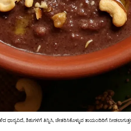
ಧಾನ್ಯವಿದೆ, ಶಿಶುಗಳಿಗೆ ತಿನ್ನಿಸಿ, ಚೇತರಿಸಿಕೊಳ್ಳುವ ತಾಯಂದಿರಿಗೆ ನೀಡಲಾಗುತ್ತದೆ