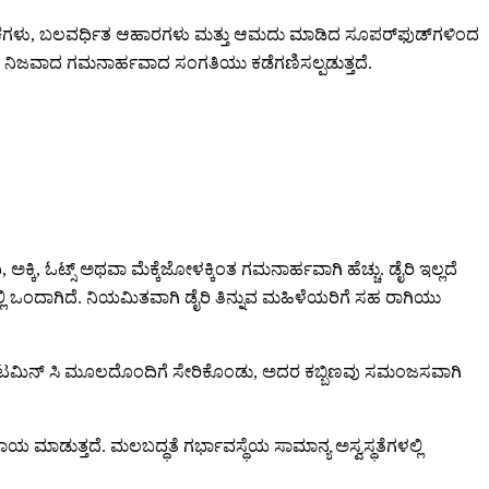
ಕಗಳು, ಬಲವರ್ಧಿತ ಆಹಾರಗಳು ಮತ್ತು ಆಮದು ಮಾಡಿದ ಸೂಪರ್‌ಫುಡ್‌ಗಳಿಂದ
ುವ ನಿಜವಾದ ಗಮನಾರ್ಹವಾದ ಸಂಗತಿಯು ಕಡೆಗಣಿಸಲ್ಪಡುತ್ತದೆ.
್ಕಿ, ಓಟ್ಸ್ ಅಥವಾ ಮೆಕ್ಕೆಜೋಳಕ್ಕಿಂತ ಗಮನಾರ್ಹವಾಗಿ ಹೆಚ್ಚು. ಡೈರಿ ಇಲ್ಲದೆ
ಲ್ಲಿ ಒಂದಾಗಿದೆ. ನಿಯಮಿತವಾಗಿ ಡೈರಿ ತಿನ್ನುವ ಮಹಿಳೆಯರಿಗೆ ಸಹ ರಾಗಿಯು
ದೆ. ವಿಟಮಿನ್ ಸಿ ಮೂಲದೊಂದಿಗೆ ಸೇರಿಕೊಂಡು, ಅದರ ಕಬ್ಬಿಣವು ಸಮಂಜಸವಾಗಿ
 ಮಾಡುತ್ತದೆ. ಮಲಬದ್ಧತೆ ಗರ್ಭಾವಸ್ಥೆಯ ಸಾಮಾನ್ಯ ಅಸ್ವಸ್ಥತೆಗಳಲ್ಲಿ