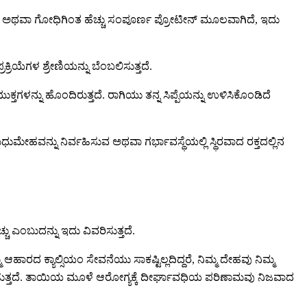
ಕ್ಕಿ ಅಥವಾ ಗೋಧಿಗಿಂತ ಹೆಚ್ಚು ಸಂಪೂರ್ಣ ಪ್ರೋಟೀನ್ ಮೂಲವಾಗಿದೆ, ಇದು
ಕ್ರಿಯೆಗಳ ಶ್ರೇಣಿಯನ್ನು ಬೆಂಬಲಿಸುತ್ತದೆ.
ು ಹೊಂದಿರುತ್ತದೆ. ರಾಗಿಯು ತನ್ನ ಸಿಪ್ಪೆಯನ್ನು ಉಳಿಸಿಕೊಂಡಿದೆ
ಧುಮೇಹವನ್ನು ನಿರ್ವಹಿಸುವ ಅಥವಾ ಗರ್ಭಾವಸ್ಥೆಯಲ್ಲಿ ಸ್ಥಿರವಾದ ರಕ್ತದಲ್ಲಿನ
ಚು ಎಂಬುದನ್ನು ಇದು ವಿವರಿಸುತ್ತದೆ.
್ಮ ಆಹಾರದ ಕ್ಯಾಲ್ಸಿಯಂ ಸೇವನೆಯು ಸಾಕಷ್ಟಿಲ್ಲದಿದ್ದರೆ, ನಿಮ್ಮ ದೇಹವು ನಿಮ್ಮ
ಿರ್ವಹಿಸುತ್ತದೆ. ತಾಯಿಯ ಮೂಳೆ ಆರೋಗ್ಯಕ್ಕೆ ದೀರ್ಘಾವಧಿಯ ಪರಿಣಾಮವು ನಿಜವಾದ