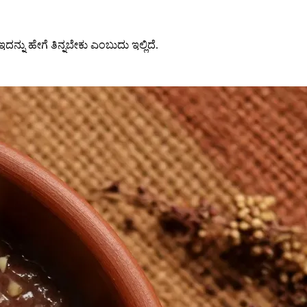
ಇದನ್ನು ಹೇಗೆ ತಿನ್ನಬೇಕು ಎಂಬುದು ಇಲ್ಲಿದೆ.