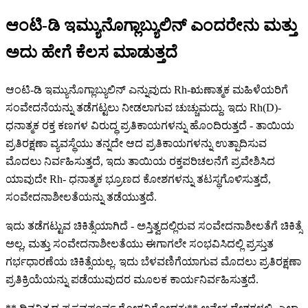
ಆಂಟಿ-ಡಿ ಇಮ್ಯುನೊಗ್ಲಾಬ್ಯುಲಿನ್ ಎಂದರೇನು ಮತ್ತು
ಅದು ಹೇಗೆ ಕೆಲಸ ಮಾಡುತ್ತದೆ
ಆಂಟಿ-ಡಿ ಇಮ್ಯುನೊಗ್ಲಾಬ್ಯುಲಿನ್ ಎನ್ನುವುದು Rh-ಋಣಾತ್ಮಕ ಮಹಿಳೆಯರಿಗೆ
ಸಂವೇದನೆಯನ್ನು ತಡೆಗಟ್ಟಲು ನೀಡಲಾಗುವ ಚುಚ್ಚುಮದ್ದು. ಇದು Rh(D)-
ಧನಾತ್ಮಕ ರಕ್ತ ಕಣಗಳ ವಿರುದ್ಧ ಪ್ರತಿಕಾಯಗಳನ್ನು ಹೊಂದಿರುತ್ತದೆ - ತಾಯಿಯ
ಪ್ರತಿರಕ್ಷಣಾ ವ್ಯವಸ್ಥೆಯು ತನ್ನದೇ ಆದ ಪ್ರತಿಕಾಯಗಳನ್ನು ಉತ್ಪಾದಿಸುವ
ಮೊದಲು ನಿರ್ವಹಿಸುತ್ತದೆ, ಇದು ತಾಯಿಯ ರಕ್ತಪರಿಚಲನೆಗೆ ಪ್ರವೇಶಿಸಿದ
ಯಾವುದೇ Rh- ಧನಾತ್ಮಕ ಭ್ರೂಣದ ಕೋಶಗಳನ್ನು ತಟಸ್ಥಗೊಳಿಸುತ್ತದೆ,
ಸಂವೇದನಾಶೀಲತೆಯನ್ನು ತಡೆಯುತ್ತದೆ.
ಇದು ತಡೆಗಟ್ಟುವ ಚಿಕಿತ್ಸೆಯಾಗಿದೆ - ಅಸ್ತಿತ್ವದಲ್ಲಿರುವ ಸಂವೇದನಾಶೀಲತೆಗೆ ಚಿಕಿತ್ಸೆ
ಅಲ್ಲ, ಮತ್ತು ಸಂವೇದನಾಶೀಲತೆಯು ಈಗಾಗಲೇ ಸಂಭವಿಸಿದಲ್ಲಿ ಪ್ರಸ್ತುತ
ಗರ್ಭಧಾರಣೆಯ ಚಿಕಿತ್ಸೆಯಲ್ಲ. ಇದು ಬೆಳವಣಿಗೆಯಾಗುವ ಮೊದಲು ಪ್ರತಿರಕ್ಷಣಾ
ಪ್ರತಿಕ್ರಿಯೆಯನ್ನು ಪಡೆಯುವುದರ ಮೂಲಕ ಕಾರ್ಯನಿರ್ವಹಿಸುತ್ತದೆ.