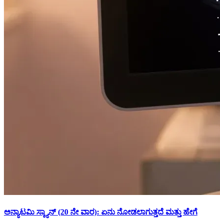
ಅನ್ಯಾಟಮಿ ಸ್ಕ್ಯಾನ್ (20 ನೇ ವಾರ): ಏನು ನೋಡಲಾಗುತ್ತದೆ ಮತ್ತು ಹೇಗೆ