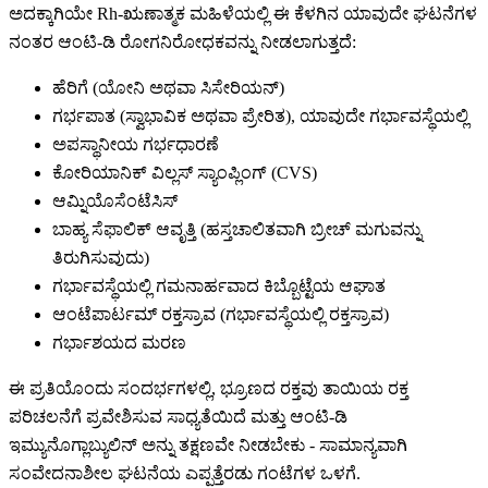
ಅದಕ್ಕಾಗಿಯೇ Rh-ಋಣಾತ್ಮಕ ಮಹಿಳೆಯಲ್ಲಿ ಈ ಕೆಳಗಿನ ಯಾವುದೇ ಘಟನೆಗಳ
ನಂತರ ಆಂಟಿ-ಡಿ ರೋಗನಿರೋಧಕವನ್ನು ನೀಡಲಾಗುತ್ತದೆ:
ಹೆರಿಗೆ (ಯೋನಿ ಅಥವಾ ಸಿಸೇರಿಯನ್)
ಗರ್ಭಪಾತ (ಸ್ವಾಭಾವಿಕ ಅಥವಾ ಪ್ರೇರಿತ), ಯಾವುದೇ ಗರ್ಭಾವಸ್ಥೆಯಲ್ಲಿ
ಅಪಸ್ಥಾನೀಯ ಗರ್ಭಧಾರಣೆ
ಕೋರಿಯಾನಿಕ್ ವಿಲ್ಲಸ್ ಸ್ಯಾಂಪ್ಲಿಂಗ್ (CVS)
ಆಮ್ನಿಯೊಸೆಂಟೆಸಿಸ್
ಬಾಹ್ಯ ಸೆಫಾಲಿಕ್ ಆವೃತ್ತಿ (ಹಸ್ತಚಾಲಿತವಾಗಿ ಬ್ರೀಚ್ ಮಗುವನ್ನು
ತಿರುಗಿಸುವುದು)
ಗರ್ಭಾವಸ್ಥೆಯಲ್ಲಿ ಗಮನಾರ್ಹವಾದ ಕಿಬ್ಬೊಟ್ಟೆಯ ಆಘಾತ
ಆಂಟೆಪಾರ್ಟಮ್ ರಕ್ತಸ್ರಾವ (ಗರ್ಭಾವಸ್ಥೆಯಲ್ಲಿ ರಕ್ತಸ್ರಾವ)
ಗರ್ಭಾಶಯದ ಮರಣ
ಈ ಪ್ರತಿಯೊಂದು ಸಂದರ್ಭಗಳಲ್ಲಿ, ಭ್ರೂಣದ ರಕ್ತವು ತಾಯಿಯ ರಕ್ತ
ಪರಿಚಲನೆಗೆ ಪ್ರವೇಶಿಸುವ ಸಾಧ್ಯತೆಯಿದೆ ಮತ್ತು ಆಂಟಿ-ಡಿ
ಇಮ್ಯುನೊಗ್ಲಾಬ್ಯುಲಿನ್ ಅನ್ನು ತಕ್ಷಣವೇ ನೀಡಬೇಕು - ಸಾಮಾನ್ಯವಾಗಿ
ಸಂವೇದನಾಶೀಲ ಘಟನೆಯ ಎಪ್ಪತ್ತೆರಡು ಗಂಟೆಗಳ ಒಳಗೆ.