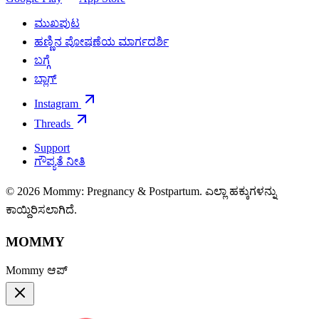
ಮುಖಪುಟ
ಹಣ್ಣಿನ ಪೋಷಣೆಯ ಮಾರ್ಗದರ್ಶಿ
ಬಗ್ಗೆ
ಬ್ಲಾಗ್
Instagram
Threads
Support
ಗೌಪ್ಯತೆ ನೀತಿ
© 2026 Mommy: Pregnancy & Postpartum. ಎಲ್ಲಾ ಹಕ್ಕುಗಳನ್ನು
ಕಾಯ್ದಿರಿಸಲಾಗಿದೆ.
MOMMY
Mommy ಆಪ್