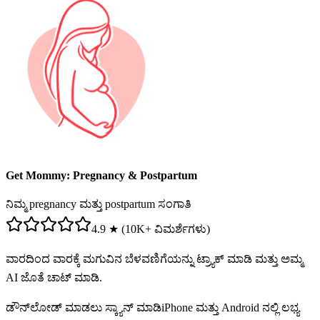
Get Mommy: Pregnancy & Postpartum
ನಿಮ್ಮ pregnancy ಮತ್ತು postpartum ಸಂಗಾತಿ
4.9 ★ (10K+ ವಿಮರ್ಶೆಗಳು)
ವಾರದಿಂದ ವಾರಕ್ಕೆ ಮಗುವಿನ ಬೆಳವಣಿಗೆಯನ್ನು ಟ್ರ್ಯಾಕ್ ಮಾಡಿ ಮತ್ತು ಅಮ್ಮ
AI ಜೊತೆ ಚಾಟ್ ಮಾಡಿ.
ಡೌನ್‌ಲೋಡ್ ಮಾಡಲು ಸ್ಕ್ಯಾನ್ ಮಾಡಿ
iPhone ಮತ್ತು Android ನಲ್ಲಿ ಲಭ್ಯ