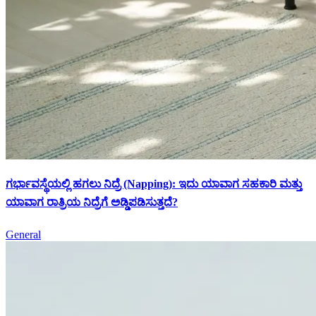
ಗರ್ಭಾವಸ್ಥೆಯಲ್ಲಿ ಹಗಲು ನಿದ್ರೆ (Napping): ಇದು ಯಾವಾಗ ಸಹಕಾರಿ ಮತ್ತು
ಯಾವಾಗ ರಾತ್ರಿಯ ನಿದ್ರೆಗೆ ಅಡ್ಡಿಪಡಿಸುತ್ತದೆ?
General