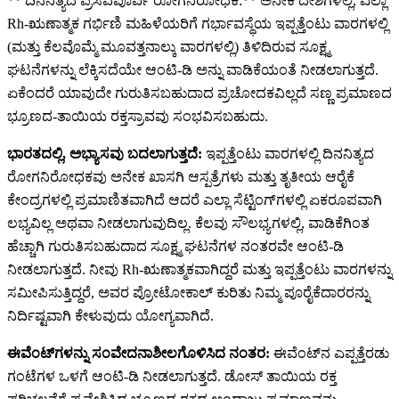
** ದಿನನಿತ್ಯದ ಪ್ರಸವಪೂರ್ವ ರೋಗನಿರೋಧಕ:** ಅನೇಕ ದೇಶಗಳಲ್ಲಿ, ಎಲ್ಲಾ
Rh-ಋಣಾತ್ಮಕ ಗರ್ಭಿಣಿ ಮಹಿಳೆಯರಿಗೆ ಗರ್ಭಾವಸ್ಥೆಯ ಇಪ್ಪತ್ತೆಂಟು ವಾರಗಳಲ್ಲಿ
(ಮತ್ತು ಕೆಲವೊಮ್ಮೆ ಮೂವತ್ತನಾಲ್ಕು ವಾರಗಳಲ್ಲಿ) ತಿಳಿದಿರುವ ಸೂಕ್ಷ್ಮ
ಘಟನೆಗಳನ್ನು ಲೆಕ್ಕಿಸದೆಯೇ ಆಂಟಿ-ಡಿ ಅನ್ನು ವಾಡಿಕೆಯಂತೆ ನೀಡಲಾಗುತ್ತದೆ.
ಏಕೆಂದರೆ ಯಾವುದೇ ಗುರುತಿಸಬಹುದಾದ ಪ್ರಚೋದಕವಿಲ್ಲದೆ ಸಣ್ಣ ಪ್ರಮಾಣದ
ಭ್ರೂಣದ-ತಾಯಿಯ ರಕ್ತಸ್ರಾವವು ಸಂಭವಿಸಬಹುದು.
ಭಾರತದಲ್ಲಿ, ಅಭ್ಯಾಸವು ಬದಲಾಗುತ್ತದೆ:
ಇಪ್ಪತ್ತೆಂಟು ವಾರಗಳಲ್ಲಿ ದಿನನಿತ್ಯದ
ರೋಗನಿರೋಧಕವು ಅನೇಕ ಖಾಸಗಿ ಆಸ್ಪತ್ರೆಗಳು ಮತ್ತು ತೃತೀಯ ಆರೈಕೆ
ಕೇಂದ್ರಗಳಲ್ಲಿ ಪ್ರಮಾಣಿತವಾಗಿದೆ ಆದರೆ ಎಲ್ಲಾ ಸೆಟ್ಟಿಂಗ್‌ಗಳಲ್ಲಿ ಏಕರೂಪವಾಗಿ
ಲಭ್ಯವಿಲ್ಲ ಅಥವಾ ನೀಡಲಾಗುವುದಿಲ್ಲ. ಕೆಲವು ಸೌಲಭ್ಯಗಳಲ್ಲಿ, ವಾಡಿಕೆಗಿಂತ
ಹೆಚ್ಚಾಗಿ ಗುರುತಿಸಬಹುದಾದ ಸೂಕ್ಷ್ಮ ಘಟನೆಗಳ ನಂತರವೇ ಆಂಟಿ-ಡಿ
ನೀಡಲಾಗುತ್ತದೆ. ನೀವು Rh-ಋಣಾತ್ಮಕವಾಗಿದ್ದರೆ ಮತ್ತು ಇಪ್ಪತ್ತೆಂಟು ವಾರಗಳನ್ನು
ಸಮೀಪಿಸುತ್ತಿದ್ದರೆ, ಅವರ ಪ್ರೋಟೋಕಾಲ್ ಕುರಿತು ನಿಮ್ಮ ಪೂರೈಕೆದಾರರನ್ನು
ನಿರ್ದಿಷ್ಟವಾಗಿ ಕೇಳುವುದು ಯೋಗ್ಯವಾಗಿದೆ.
ಈವೆಂಟ್‌ಗಳನ್ನು ಸಂವೇದನಾಶೀಲಗೊಳಿಸಿದ ನಂತರ:
ಈವೆಂಟ್‌ನ ಎಪ್ಪತ್ತೆರಡು
ಗಂಟೆಗಳ ಒಳಗೆ ಆಂಟಿ-ಡಿ ನೀಡಲಾಗುತ್ತದೆ. ಡೋಸ್ ತಾಯಿಯ ರಕ್ತ