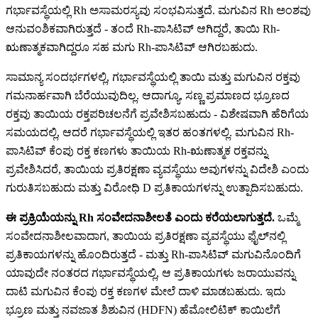
ಗರ್ಭಾವಸ್ಥೆಯಲ್ಲಿ Rh ಅಸಾಮರಸ್ಯವು ಸಂಭವಿಸುತ್ತದೆ. ಮಗುವಿನ Rh ಅಂಶವು
ಆನುವಂಶಿಕವಾಗಿರುತ್ತದೆ - ತಂದೆ Rh-ಪಾಸಿಟಿವ್ ಆಗಿದ್ದರೆ, ತಾಯಿ Rh-
ಋಣಾತ್ಮಕವಾಗಿದ್ದರೂ ಸಹ ಮಗು Rh-ಪಾಸಿಟಿವ್ ಆಗಿರಬಹುದು.
ಸಾಮಾನ್ಯ ಸಂದರ್ಭಗಳಲ್ಲಿ, ಗರ್ಭಾವಸ್ಥೆಯಲ್ಲಿ ತಾಯಿ ಮತ್ತು ಮಗುವಿನ ರಕ್ತವು
ಗಮನಾರ್ಹವಾಗಿ ಬೆರೆಯುವುದಿಲ್ಲ. ಆದಾಗ್ಯೂ, ಸಣ್ಣ ಪ್ರಮಾಣದ ಭ್ರೂಣದ
ರಕ್ತವು ತಾಯಿಯ ರಕ್ತಪರಿಚಲನೆಗೆ ಪ್ರವೇಶಿಸಬಹುದು - ವಿಶೇಷವಾಗಿ ಹೆರಿಗೆಯ
ಸಮಯದಲ್ಲಿ, ಆದರೆ ಗರ್ಭಾವಸ್ಥೆಯಲ್ಲಿ ಇತರ ಹಂತಗಳಲ್ಲಿ. ಮಗುವಿನ Rh-
ಪಾಸಿಟಿವ್ ಕೆಂಪು ರಕ್ತ ಕಣಗಳು ತಾಯಿಯ Rh-ಋಣಾತ್ಮಕ ರಕ್ತವನ್ನು
ಪ್ರವೇಶಿಸಿದರೆ, ತಾಯಿಯ ಪ್ರತಿರಕ್ಷಣಾ ವ್ಯವಸ್ಥೆಯು ಅವುಗಳನ್ನು ವಿದೇಶಿ ಎಂದು
ಗುರುತಿಸಬಹುದು ಮತ್ತು ವಿರೋಧಿ D ಪ್ರತಿಕಾಯಗಳನ್ನು ಉತ್ಪಾದಿಸಬಹುದು.
ಈ ಪ್ರಕ್ರಿಯೆಯನ್ನು Rh ಸಂವೇದನಾಶೀಲತೆ ಎಂದು ಕರೆಯಲಾಗುತ್ತದೆ.
ಒಮ್ಮೆ
ಸಂವೇದನಾಶೀಲವಾದಾಗ, ತಾಯಿಯ ಪ್ರತಿರಕ್ಷಣಾ ವ್ಯವಸ್ಥೆಯು ಫೈಲ್‌ನಲ್ಲಿ
ಪ್ರತಿಕಾಯಗಳನ್ನು ಹೊಂದಿರುತ್ತದೆ - ಮತ್ತು Rh-ಪಾಸಿಟಿವ್ ಮಗುವಿನೊಂದಿಗೆ
ಯಾವುದೇ ನಂತರದ ಗರ್ಭಾವಸ್ಥೆಯಲ್ಲಿ, ಆ ಪ್ರತಿಕಾಯಗಳು ಜರಾಯುವನ್ನು
ದಾಟಿ ಮಗುವಿನ ಕೆಂಪು ರಕ್ತ ಕಣಗಳ ಮೇಲೆ ದಾಳಿ ಮಾಡಬಹುದು. ಇದು
ಭ್ರೂಣ ಮತ್ತು ನವಜಾತ ಶಿಶುವಿನ (HDFN) ಹೆಮೋಲಿಟಿಕ್ ಕಾಯಿಲೆಗೆ