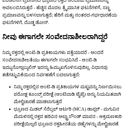
ಪರಿಚಲನೆಗೆ ಪ್ರವೇಶಿಸಿದ ಭ್ರೂಣದ ರಕ್ತದ ಅಂದಾಜು ಪ್ರಮಾಣವನ್ನು
ಅವಲಂಬಿಸಿರುತ್ತದೆ - ಹೆಚ್ಚಿನ ಮೊದಲ ತ್ರೈಮಾಸಿಕ ಘಟನೆಗಳಿಗೆ, ಸಣ್ಣ
ಪ್ರಮಾಣವನ್ನು ಬಳಸಲಾಗುತ್ತದೆ; ಹೆರಿಗೆ ಮತ್ತು ನಂತರದ-ಗರ್ಭಧಾರಣೆಯ
ಘಟನೆಗಳಿಗೆ, ದೊಡ್ಡ ಡೋಸ್.
ನೀವು ಈಗಾಗಲೇ ಸಂವೇದನಾಶೀಲರಾಗಿದ್ದರೆ
ನಿಮ್ಮ ರಕ್ತದಲ್ಲಿ ಆಂಟಿ-ಡಿ ಪ್ರತಿಕಾಯಗಳು ಪತ್ತೆಯಾದರೆ - ಅಂದರೆ
ಸಂವೇದನಾಶೀಲತೆಯು ಈಗಾಗಲೇ ಸಂಭವಿಸಿದೆ - ಆಂಟಿ-ಡಿ
ಇಮ್ಯುನೊಗ್ಲಾಬ್ಯುಲಿನ್ ಇದನ್ನು ಹಿಮ್ಮುಖಗೊಳಿಸುವುದಿಲ್ಲ. ವಿಧಾನವು
ತಡೆಗಟ್ಟುವಿಕೆಯಿಂದ ನಿರ್ವಹಣೆಗೆ ಬದಲಾಗುತ್ತದೆ:
ನಿಮ್ಮ ರಕ್ತದಲ್ಲಿನ ಆಂಟಿ-ಡಿ ಪ್ರತಿಕಾಯಗಳ ಮಟ್ಟವನ್ನು ನಿರ್ಣಯಿಸಲು
ಪರೋಕ್ಷ ಕೂಂಬ್ಸ್ ಪರೀಕ್ಷೆ (ಆಂಟಿಬಾಡಿ ಟೈಟ್ರೆ) ಅನ್ನು ನಿಯಮಿತವಾಗಿ
ಮೇಲ್ವಿಚಾರಣೆ ಮಾಡಲಾಗುತ್ತದೆ
ಭ್ರೂಣದ ಮಿಡಲ್ ಸೆರೆಬ್ರಲ್ ಆರ್ಟರಿ (MCA) ಡಾಪ್ಲರ್ - ಮಗುವಿನ
ಮೆದುಳಿನಲ್ಲಿ ರಕ್ತದ ಹರಿವಿನ ಅಲ್ಟ್ರಾಸೌಂಡ್ ಮಾಪನ - ಆಕ್ರಮಣಕಾರಿ
ಪರೀಕ್ಷೆಯಿಲ್ಲದೆ ಭ್ರೂಣದ ರಕ್ತಹೀನತೆಯ ಚಿಹ್ನೆಗಳನ್ನು ಮೇಲ್ವಿಚಾರಣೆ