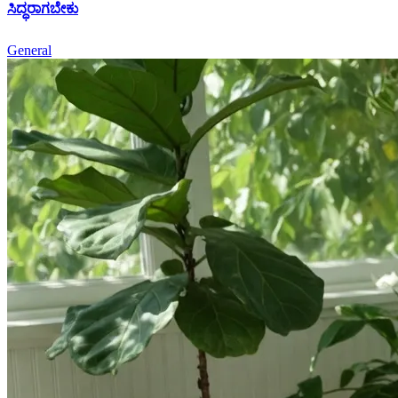
ಸಿದ್ಧರಾಗಬೇಕು
General