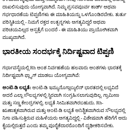
ದಾಖಲಿಸುವುದು ಯೋಗ್ಯವಾಗಿದೆ. ನಿಮ್ಮ ಪ್ರಸವಪೂರ್ವ ಕಾರ್ಡ್ ಅಥವಾ
ಗರ್ಭಧಾರಣೆಯ ಟಿಪ್ಪಣಿಗಳು ಈ ಮಾಹಿತಿಯನ್ನು ಒಳಗೊಂಡಿರಬೇಕು. ತುರ್ತು
ಪರಿಸ್ಥಿತಿಯಲ್ಲಿ - ನಿಮಗೆ ರಕ್ತದ ಉತ್ಪನ್ನಗಳು ಅಗತ್ಯವಿದ್ದರೆ ಅಥವಾ
ಪರಿಚಯವಿಲ್ಲದ ಆಸ್ಪತ್ರೆಗೆ ಬಂದರೆ - ಈ ಮಾಹಿತಿಯು ಪ್ರಾಯೋಗಿಕವಾಗಿ
ಮುಖ್ಯವಾಗಿದೆ.
ಭಾರತೀಯ ಸಂದರ್ಭಕ್ಕೆ ನಿರ್ದಿಷ್ಟವಾದ ಟಿಪ್ಪಣಿ
ಗರ್ಭಾವಸ್ಥೆಯಲ್ಲಿ Rh ಅಂಶ ನಿರ್ವಹಣೆಯ ಹಲವಾರು ಅಂಶಗಳು ಭಾರತಕ್ಕೆ
ನಿರ್ದಿಷ್ಟವಾಗಿ ಫ್ಲ್ಯಾಗ್ ಮಾಡಲು ಯೋಗ್ಯವಾಗಿವೆ:
ಆಂಟಿ-ಡಿ ಲಭ್ಯತೆ:
ಆಂಟಿ-ಡಿ ಇಮ್ಯುನೊಗ್ಲಾಬ್ಯುಲಿನ್ ಭಾರತದಲ್ಲಿ ಲಭ್ಯವಿದೆ
ಆದರೆ ಎಲ್ಲಾ ಸೌಲಭ್ಯಗಳಲ್ಲಿ ಸ್ಥಿರವಾಗಿ ಸಂಗ್ರಹಿಸಲಾಗುವುದಿಲ್ಲ. ಗ್ರಾಮೀಣ
ಮತ್ತು ಸಣ್ಣ ಕೇಂದ್ರಗಳಲ್ಲಿ, ಲಭ್ಯತೆ ಸೀಮಿತವಾಗಿರಬಹುದು. Rh-
ಋಣಾತ್ಮಕವಾಗಿರುವ ಮತ್ತು ಆಂಟಿ-ಡಿ ಲಭ್ಯತೆ ಅನಿಶ್ಚಿತವಾಗಿರುವ ಸೌಲಭ್ಯದಲ್ಲಿ
ನಿಗಾ ವಹಿಸುತ್ತಿರುವ ಮಹಿಳೆಯರು ಅಗತ್ಯವಿದ್ದಲ್ಲಿ - ವಿಶೇಷವಾಗಿ ಹೆರಿಗೆಗೆ ಅದು
ಕೈಯಲ್ಲಿರುತ್ತದೆ ಎಂದು ತಮ್ಮ ಪೂರೈಕೆದಾರರೊಂದಿಗೆ ದೃಢೀಕರಿಸಬೇಕು.