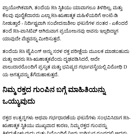
ಪ್ರಾಯೋಗಿಕವಾಗಿ, ತಂದೆಯ Rh ಸ್ಥಿತಿಯು ಯಾವಾಗಲೂ ತಿಳಿದಿಲ್ಲ, ಮತ್ತು
ಕೆಲವು ಪೂರೈಕೆದಾರರು ಎಲ್ಲಾ Rh-ಋಣಾತ್ಮಕ ಮಹಿಳೆಯರಿಗೆ ಆಂಟಿ-ಡಿ
ನೀಡುತ್ತಾರೆ - ನಿರ್ದಿಷ್ಟವಾಗಿ ಸಂವೇದನಾಶೀಲ ಘಟನೆಗಳ ನಂತರ - ಏಕೆಂದರೆ
ತಂದೆ Rh-ಪಾಸಿಟಿವ್ ಆಗಿರುವಾಗ ಪ್ರಯೋಜನವು ಅವನು ಇಲ್ಲದಿದ್ದಾಗ
ಯಾವುದೇ ವೆಚ್ಚವನ್ನು ಮೀರಿಸುತ್ತದೆ.
ತಂದೆಯ Rh ಟೈಪಿಂಗ್ ಅನ್ನು ಸರಳ ರಕ್ತ ಪರೀಕ್ಷೆಯ ಮೂಲಕ ಮಾಡಬಹುದು
ಮತ್ತು ಅವರು Rh-ಋಣಾತ್ಮಕವೆಂದು ದೃಢಪಡಿಸಿದರೆ, ಅದೇ
ಪಾಲುದಾರರೊಂದಿಗೆ ಪ್ರಸ್ತುತ ಮತ್ತು ಭವಿಷ್ಯದ ಗರ್ಭಾವಸ್ಥೆಯಲ್ಲಿ ವಿರೋಧಿ D
ಯ ಅಗತ್ಯವನ್ನು ತೆಗೆದುಹಾಕುತ್ತದೆ.
ನಿಮ್ಮ ರಕ್ತದ ಗುಂಪಿನ ಬಗ್ಗೆ ಮಾಹಿತಿಯನ್ನು
ಒಯ್ಯುವುದು
ರಕ್ತದ ಉತ್ಪನ್ನಗಳು ಅಥವಾ ಗರ್ಭಧಾರಣೆಯ ಘಟನೆಗಳು ಸಂಭವಿಸಿದಾಗ Rh-
ಋಣಾತ್ಮಕ ಸ್ಥಿತಿಯು ಮುಖ್ಯವಾದ ಕಾರಣ, ನಿಮ್ಮ ರಕ್ತದ ಗುಂಪನ್ನು
ತಿಳಿದುಕೊಳ್ಳುವುದು ಮತ್ತು ನಿಮ್ಮೊಂದಿಗೆ ನೀವು ಸಾಗಿಸುವ ರೂಪದಲ್ಲಿ ಅದನ್ನು