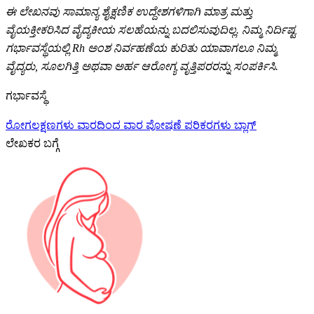
ಈ ಲೇಖನವು ಸಾಮಾನ್ಯ ಶೈಕ್ಷಣಿಕ ಉದ್ದೇಶಗಳಿಗಾಗಿ ಮಾತ್ರ ಮತ್ತು
ವೈಯಕ್ತೀಕರಿಸಿದ ವೈದ್ಯಕೀಯ ಸಲಹೆಯನ್ನು ಬದಲಿಸುವುದಿಲ್ಲ. ನಿಮ್ಮ ನಿರ್ದಿಷ್ಟ
ಗರ್ಭಾವಸ್ಥೆಯಲ್ಲಿ Rh ಅಂಶ ನಿರ್ವಹಣೆಯ ಕುರಿತು ಯಾವಾಗಲೂ ನಿಮ್ಮ
ವೈದ್ಯರು, ಸೂಲಗಿತ್ತಿ ಅಥವಾ ಅರ್ಹ ಆರೋಗ್ಯ ವೃತ್ತಿಪರರನ್ನು ಸಂಪರ್ಕಿಸಿ.
ಗರ್ಭಾವಸ್ಥೆ
ರೋಗಲಕ್ಷಣಗಳು
ವಾರದಿಂದ ವಾರ
ಪೋಷಣೆ
ಪರಿಕರಗಳು
ಬ್ಲಾಗ್
ಲೇಖಕರ ಬಗ್ಗೆ