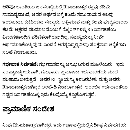
ಅರಿವು:
ಭಾರತೀಯ ಜನಸಂಖ್ಯೆಯಲ್ಲಿ Rh-ಋಣಾತ್ಮಕ ರಕ್ತವು ಕಡಿಮೆ
ಸಾಮಾನ್ಯವಾಗಿದೆ, ಅದರ ಅರ್ಥದ ಬಗ್ಗೆ ಕಡಿಮೆ ಸಮುದಾಯದ ಅರಿವು
ಇರಬಹುದು. ಕುಟುಂಬದ ಸದಸ್ಯರು, ಅತ್ತೆ-ಮಾವ ಮತ್ತು ಕೆಲವು ಪೂರೈಕೆದಾರರು
ಕಡಿಮೆ ಅಕ್ಷರದ ಪರಿಮಾಣದೊಂದಿಗೆ ಸೆಟ್ಟಿಂಗ್‌ಗಳಲ್ಲಿ Rh ನಿರ್ವಹಣೆಯ
ವಿವರಗಳೊಂದಿಗೆ ಪರಿಚಿತರಾಗಿರುವುದಿಲ್ಲ. ಸಮಸ್ಯೆಯನ್ನು ನೀವೇ
ಅರ್ಥಮಾಡಿಕೊಳ್ಳುವುದು ಎಂದರೆ ಅಗತ್ಯವಿದ್ದಲ್ಲಿ ನೀವು ಸೂಕ್ತವಾದ ಆರೈಕೆಗಾಗಿ
ಸಲಹೆ ನೀಡಬಹುದು.
ಗರ್ಭಪಾತ ನಿರ್ವಹಣೆ:
ಗರ್ಭಪಾತವನ್ನು ಅನುಭವಿಸುವ ಮಹಿಳೆಯರು - ಇದು
ಸಂಖ್ಯಾಶಾಸ್ತ್ರೀಯವಾಗಿ, ಗಮನಾರ್ಹ ಪ್ರಮಾಣದ ಗರ್ಭಧಾರಣೆಯ ಮೇಲೆ
ಪರಿಣಾಮ ಬೀರುತ್ತದೆ - ಅವರ Rh ಸ್ಥಿತಿಯನ್ನು ತಿಳಿದಿರಬೇಕು ಮತ್ತು ಅವರು
Rh-ಋಣಾತ್ಮಕವಾಗಿದ್ದರೆ ಆಂಟಿ-ಡಿ ನೀಡಲಾಗುತ್ತದೆ. ಆರಂಭಿಕ ಗರ್ಭಧಾರಣೆಯ
ನಷ್ಟದ ನಿರ್ವಹಣೆಯಲ್ಲಿ ಇದು ಕೆಲವೊಮ್ಮೆ ತಪ್ಪಿಹೋಗುತ್ತದೆ.
ಪ್ರಾಮಾಣಿಕ ಸಂದೇಶ
ನೀವು Rh-ಋಣಾತ್ಮಕವಾಗಿದ್ದರೆ, ಇದು ಗರ್ಭಾವಸ್ಥೆಯಲ್ಲಿ ನಿರ್ದಿಷ್ಟ ನಿರ್ವಹಣೆಯ