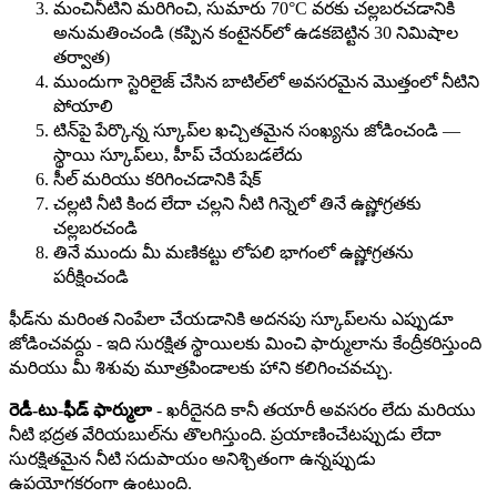
మంచినీటిని మరిగించి, సుమారు 70°C వరకు చల్లబరచడానికి
అనుమతించండి (కప్పిన కంటైనర్‌లో ఉడకబెట్టిన 30 నిమిషాల
తర్వాత)
ముందుగా స్టెరిలైజ్ చేసిన బాటిల్‌లో అవసరమైన మొత్తంలో నీటిని
పోయాలి
టిన్‌పై పేర్కొన్న స్కూప్‌ల ఖచ్చితమైన సంఖ్యను జోడించండి —
స్థాయి స్కూప్‌లు, హీప్ చేయబడలేదు
సీల్ మరియు కరిగించడానికి షేక్
చల్లటి నీటి కింద లేదా చల్లని నీటి గిన్నెలో తినే ఉష్ణోగ్రతకు
చల్లబరచండి
తినే ముందు మీ మణికట్టు లోపలి భాగంలో ఉష్ణోగ్రతను
పరీక్షించండి
ఫీడ్‌ను మరింత నింపేలా చేయడానికి అదనపు స్కూప్‌లను ఎప్పుడూ
జోడించవద్దు - ఇది సురక్షిత స్థాయిలకు మించి ఫార్ములాను కేంద్రీకరిస్తుంది
మరియు మీ శిశువు మూత్రపిండాలకు హాని కలిగించవచ్చు.
రెడీ-టు-ఫీడ్ ఫార్ములా
- ఖరీదైనది కానీ తయారీ అవసరం లేదు మరియు
నీటి భద్రత వేరియబుల్‌ను తొలగిస్తుంది. ప్రయాణించేటప్పుడు లేదా
సురక్షితమైన నీటి సదుపాయం అనిశ్చితంగా ఉన్నప్పుడు
ఉపయోగకరంగా ఉంటుంది.