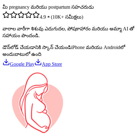
మీ pregnancy మరియు postpartum సహచరుడు
4.9 ★ (10K+ సమీక్షలు)
వారాల వారీగా శిశువు ఎదుగుదల, పోషకాహారం మరియు అమ్మా AI తో
సహాయం పొందండి.
డౌన్‌లోడ్ చేయడానికి స్కాన్ చేయండి
iPhone మరియు Androidలో
అందుబాటులో ఉంది
Google Play
App Store