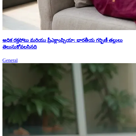
అధిక రక్తపోటు మరియు ప్రీఎక్లాంప్సియా: భారతీయ గర్భిణీ తల్లులు
తెలుసుకోవలసినది
General