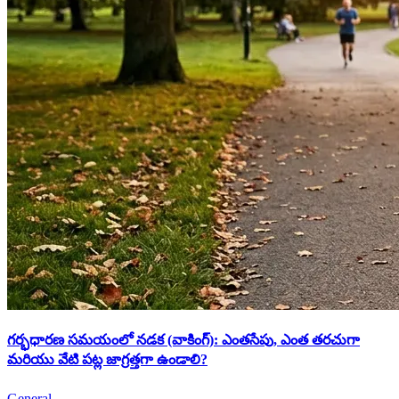
గర్భధారణ సమయంలో నడక (వాకింగ్): ఎంతసేపు, ఎంత తరచుగా
మరియు వేటి పట్ల జాగ్రత్తగా ఉండాలి?
General