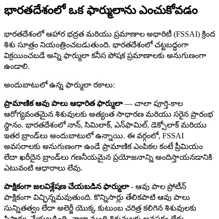
భారతదేశంలో ఒక ఫార్ములాను ఎంచుకోవడం
భారతదేశంలో ఆహార భద్రత మరియు ప్రమాణాల అథారిటీ (FSSAI) క్రింద
శిశు సూత్రం నియంత్రించబడుతుంది. భారతదేశంలో చట్టబద్ధంగా
విక్రయించబడే అన్ని ఫార్ములా కనీస పోషక ప్రమాణాలకు అనుగుణంగా
ఉండాలి.
అందుబాటులో ఉన్న ఫార్ములా రకాలు:
ప్రామాణిక ఆవు పాలు ఆధారిత ఫార్ములా
— చాలా పూర్తి-కాల
ఆరోగ్యవంతమైన శిశువులకు అత్యంత సాధారణ మరియు సరైన ప్రారంభ
స్థానం. భారతదేశంలో నాన్, సిమిలాక్, ఎన్‌ఫామిల్, డెక్సోలాక్ మరియు
ఇతర బ్రాండ్‌లు అందుబాటులో ఉన్నాయి. ఈ వర్గంలో, FSSAI
అవసరాలకు అనుగుణంగా ఉండే ప్రామాణిక ఎంపికల కంటే ప్రీమియం
లేదా ఖరీదైన బ్రాండ్‌లు గణనీయమైన ప్రయోజనాన్ని అందిస్తాయనడానికి
ఎటువంటి ఆధారాలు లేవు.
పాక్షికంగా జలవిశ్లేషణ చేయబడిన ఫార్ములా
- ఆవు పాల ప్రోటీన్
పాక్షికంగా విచ్ఛిన్నమవుతుంది. కొన్నిసార్లు తేలికపాటి ఆవు పాలు
సున్నితత్వం లేదా అలెర్జీ యొక్క కుటుంబ చరిత్ర కలిగిన శిశువులకు
సిఫార్సు చేయబడింది. చాలా మంది శిశువులకు అవసరం లేదు.