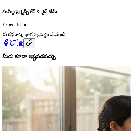
మమ్మీ: ప్రెగ్నెన్సీ కేర్ & గైడ్ టీమ్
Expert Team
ఈ కథనాన్ని భాగస్వామ్యం చేయండి
మీరు కూడా ఇష్టపడవచ్చు