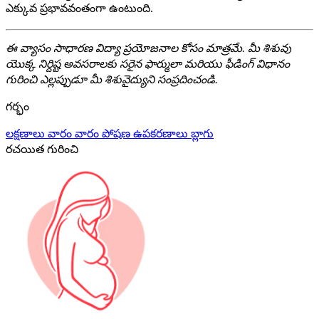
ఎక్కువ ప్రభావవంతంగా ఉంటుంది.
ఈ వ్యాసం సాధారణ విద్యా ప్రయోజనాల కోసం మాత్రమే. మీ శిశువు
యొక్క నిర్దిష్ట అవసరాలకు సరైన ఫార్ములా మరియు ఫీడింగ్ విధానం
గురించి ఎల్లప్పుడూ మీ శిశువైద్యుని సంప్రదించండి.
గర్భం
లక్షణాలు
వారం వారం
పోషణ
ఉపకరణాలు
బ్లాగు
రచయిత గురించి