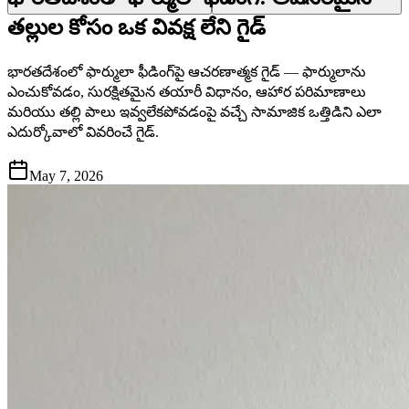
తల్లుల కోసం ఒక వివక్ష లేని గైడ్
భారతదేశంలో ఫార్ములా ఫీడింగ్‌పై ఆచరణాత్మక గైడ్ — ఫార్ములాను
ఎంచుకోవడం, సురక్షితమైన తయారీ విధానం, ఆహార పరిమాణాలు
మరియు తల్లి పాలు ఇవ్వలేకపోవడంపై వచ్చే సామాజిక ఒత్తిడిని ఎలా
ఎదుర్కోవాలో వివరించే గైడ్.
May 7, 2026