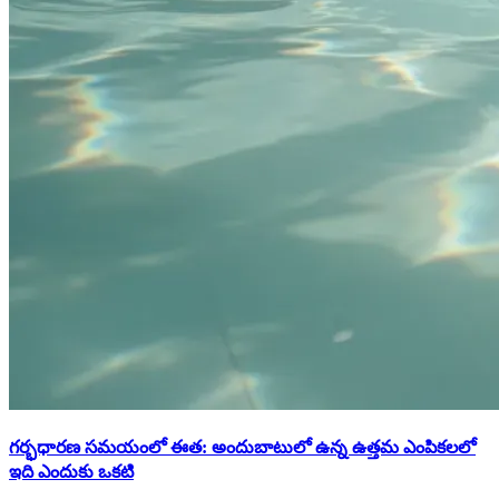
గర్భధారణ సమయంలో ఈత: అందుబాటులో ఉన్న ఉత్తమ ఎంపికలలో
ఇది ఎందుకు ఒకటి