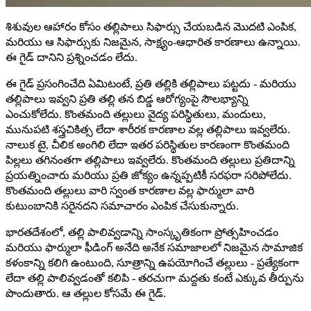
శిశువుల ఆహారం కోసం తల్లిపాలు సిఫార్సు చేయబడిన మొదటి ఎంపిక,
మరియు ఆ సిఫార్సుకు నిజమైన, సాక్ష్యం-ఆధారిత కారణాలు ఉన్నాయి.
ఈ గైడ్ దానిని ప్రశ్నించడం లేదు.
ఈ గైడ్ ప్రసంగించేది ఏమిటంటే, ప్రతి తల్లికి తల్లిపాలు పట్టదు - మరియు
తల్లిపాలు ఇవ్వని ప్రతి తల్లి తన బిడ్డ ఆరోగ్యంపై సౌలభ్యాన్ని
ఎంచుకోలేదు. కొంతమంది తల్లులు వైద్య పరిస్థితులు, మందులు,
మునుపటి శస్త్రచికిత్స లేదా శారీరక కారణాల వల్ల తల్లిపాలు ఇవ్వలేరు.
నాలుక టై, చీలిక అంగిలి లేదా ఇతర పరిస్థితుల కారణంగా కొంతమంది
పిల్లలు తగినంతగా తల్లిపాలు ఇవ్వలేరు. కొంతమంది తల్లులు ప్రతిదాన్ని
ప్రయత్నించారు మరియు ప్రతి జోక్యం ఉన్నప్పటికీ సరఫరా సరిపోలేదు.
కొంతమంది తల్లులు వారి స్వంత కారణాల వల్ల ఫార్ములా వారి
కుటుంబానికి సరైనదని సమాచారం ఎంపిక చేసుకున్నారు.
భారతదేశంలో, తల్లి పాలివ్వడాన్ని సాంస్కృతికంగా ప్రోత్సహించడం
మరియు ఫార్ములా ఫీడింగ్ అనేది అనేక సమాజాలలో నిజమైన సామాజిక
కళంకాన్ని కలిగి ఉంటుంది, సూత్రాన్ని ఉపయోగించే తల్లులు - ప్రత్యేకంగా
లేదా తల్లి పాలివ్వడంతో కలిపి - తరచుగా మద్దతు కంటే ఎక్కువ తీర్పును
పొందుతారు. ఆ తల్లుల కోసమే ఈ గైడ్.