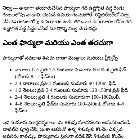
నిల్వ
— తాజాగా తయారుచేసిన ఫార్ములా గది ఉష్ణోగ్రత వద్ద రెండు
గంటలలోపు వాడాలి. వెంటనే ఉపయోగించకపోతే, రిఫ్రిజిరేటర్‌లో నిల్వ
చేసి 24 గంటలలోపు ఉపయోగించండి. తరువాత ఉపయోగం కోసం గది
ఉష్ణోగ్రత వద్ద సిద్ధం చేసిన సూత్రాన్ని నిల్వ చేయవద్దు.
ఎంత ఫార్ములా మరియు ఎంత తరచుగా
ఫార్ములాతో నవజాత శిశువు దాణా మొత్తాలు మరియు ఫ్రీక్వెన్సీ:
వారాలు 1-2: ప్రతి 2-3 గంటలకు సుమారు 60-90ml ప్రతి ఫీడ్
(రోజుకు 8-12 ఫీడ్‌లు)
2-4 వారాలు: ప్రతి 3 గంటలకు సుమారు 90-120ml ఫీడ్
1-2 నెలలు: ప్రతి 3-4 గంటలకు సుమారు 120-150ml ప్రతి ఫీడ్
2–4 నెలలు: ప్రతి 4 గంటలకు సుమారుగా 150–180మి.లీ.
4–6 నెలలు: ప్రతి ఫీడ్‌కు సుమారు 180–240ml, రోజుకు 4–5
ఫీడ్‌లు
ఇవి సుమారు మార్గదర్శకాలు. మీ శిశువు సూచనలను అనుసరించండి -
బాటిల్‌ని పూర్తి చేసి, ఇంకా ఆకలితో ఉన్న శిశువుకు కొంచెం ఎక్కువ
అవసరం కావచ్చు. ఫార్ములాను స్థిరంగా వదిలివేసే శిశువుకు కొంచెం