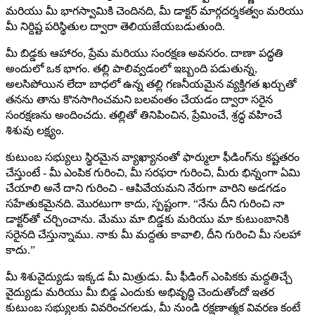
మరియు మీ భాగస్వామికి చెందినది, మీ డాక్టర్ మార్గదర్శకత్వం మరియు
మీ నిర్దిష్ట పరిస్థితుల ద్వారా తెలియజేయబడుతుంది.
మీ బిడ్డకు ఆహారం, ప్రేమ మరియు సంరక్షణ అవసరం. దాణా పద్ధతి
అందులో ఒక భాగం. తల్లి పాలివ్వడంలో ఇబ్బంది పడుతున్న,
అలసిపోయిన లేదా బాధలో ఉన్న తల్లి గణనీయమైన వ్యక్తిగత ఖర్చుతో
తనను తాను కొనసాగించమని బలవంతం చేయడం ద్వారా సరైన
సంరక్షణను అందించదు. తల్లితో తినిపించిన, ప్రేమించే, శ్రద్ధ వహించే
శిశువు లక్ష్యం.
కుటుంబ సభ్యులు స్థిరమైన వ్యాఖ్యానంతో ఫార్ములా ఫీడింగ్‌ను కష్టతరం
చేస్తుంటే - మీ ఎంపిక గురించి, మీ సరఫరా గురించి, మీరు భిన్నంగా ఏమి
చేయాలి అనే దాని గురించి - ఆపివేయమని నేరుగా వారిని అడగడం
సహేతుకమైనది. మొరటుగా కాదు, స్పష్టంగా. “నేను దీని గురించి నా
డాక్టర్‌తో చర్చించాను. మేము మా బిడ్డకు మరియు మా కుటుంబానికి
సరైనది చేస్తున్నాము. నాకు మీ మద్దతు కావాలి, దీని గురించి మీ సలహా
కాదు.”
మీ శిశువైద్యుడు ఇక్కడ మీ మిత్రుడు. మీ ఫీడింగ్ ఎంపికకు మద్దతిచ్చే
వైద్యుడు మరియు మీ బిడ్డ ఎందుకు అభివృద్ధి చెందుతోందో ఇతర
కుటుంబ సభ్యులకు వివరించగలడు, మీ నుండి రక్షణాత్మక వివరణ కంటే