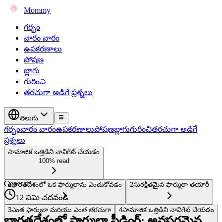
Mommy
గర్భం
వారం వారం
ఉపకరణాలు
పోషణ
బ్లాగు
గురించి
తరచుగా అడిగే ప్రశ్నలు
తెలుగు
గర్భం
వారం వారం
ఉపకరణాలు
పోషణ
బ్లాగు
గురించి
తరచుగా అడిగే
ప్రశ్నలు
సామాజిక ఒత్తిడిని నావిగేట్ చేయడం
100% read
General
1
భారతదేశంలో ఒక ఫార్ములాను ఎంచుకోవడం
2
సురక్షితమైన ఫార్ములా తయారీ
12 నిమి చదవండి
3
ఎంత ఫార్ములా మరియు ఎంత తరచుగా
4
సామాజిక ఒత్తిడిని నావిగేట్ చేయడం
భారతదేశంలో ఫార్ములా ఫీడింగ్: అవసరమైన