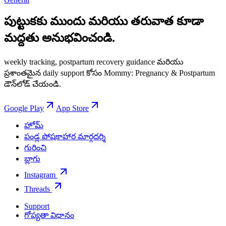
పుట్టుకకు ముందు మరియు తరువాత కూడా
మద్దతు అనుభవించండి.
weekly tracking, postpartum recovery guidance మరియు
ప్రశాంతమైన daily support కోసం Mommy: Pregnancy & Postpartum
డౌన్‌లోడ్ చేయండి.
Google Play
App Store
హోమ్
పండ్ల పోషకాహార మార్గదర్శి
గురించి
బ్లాగు
Instagram
Threads
Support
గోప్యతా విధానం