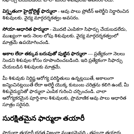
విస్తృతంగా హైడ్రోలైజ్డ్ ఫార్ములా
- ఆవు పాలు ప్రోటీన్ అలెర్జీని నిర్ధారించిన
శిశువులకు. వైద్య మార్గదర్శకత్వం అవసరం.
సోయా-ఆధారిత ఫార్ములా
- మొదటి ఎంపికగా సిఫార్సు చేయబడలేదు,
ముఖ్యంగా ఆరు నెలల లోపు శిశువులకు. వైద్య మార్గదర్శకత్వంలో
మాత్రమే ఉపయోగించండి.
అకాల లేదా తక్కువ బరువుతో పుట్టిన ఫార్ములా
— ప్రత్యేకంగా నెలలు
నిండని శిశువుల కోసం రూపొందించబడింది. ఇది ప్రత్యేకంగా సిఫార్సు
చేయబడిన శిశువులకు మాత్రమే.
మీ శిశువుకు నిర్దిష్ట ఆరోగ్య పరిస్థితులు ఉన్నట్లయితే, అకాలంగా
జన్మించినట్లయితే లేదా అలెర్జీ యొక్క కుటుంబ చరిత్రను కలిగి ఉంటే, మీ
శిశువైద్యునితో ఫార్ములా ఎంపిక గురించి చర్చించండి. చాలా
ఆరోగ్యకరమైన పూర్తి-కాల శిశువులకు, ప్రామాణిక ఆవు పాలు ఆధారిత
సూత్రం సరైనది.
సురక్షితమైన ఫార్ములా తయారీ
ఫార్ములా తయారీ భద్రత నిజంగా ముఖ్యమైనది - తప్పుగా తయారు