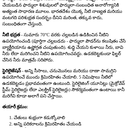
చేయబడిన ఫార్ములా శిశువులలో ఫార్ములా-సంబంధిత అనారోగ్యానికి
అత్యంత సాధారణ మూలం. భారతదేశం యొక్క నీటి నాణ్యత మరియు
వంటగది పరిశుభ్రత సందర్భం దీనిని మరింత, తక్కువ కాదు,
సంబంధితంగా చేస్తుంది.
నీటి భద్రత
- సుమారు 70°C వరకు చల్లబడిన ఉడికించిన నీటిని
ఉపయోగించండి (పూర్తిగా చల్లబడదు - ఫార్ములా పౌడర్‌ను కలుషితం చేసే
బ్యాక్టీరియాను ఉష్ణోగ్రత చంపుతుంది). శుద్ధి చేయని కుళాయి నీరు, బావి
నీరు లేదా మరిగించని నీటిని ఉపయోగించవద్దు. ఉడకబెట్టకుండా ఫిల్టర్
చేసిన నీరు మాత్రమే సరిపోదు.
స్టెరిలైజేషన్
- అన్ని సీసాలు, చనుమొనలు మరియు దాణా సామగ్రిని
ఉపయోగించే ముందు క్రిమిరహితం చేయాలి. 5 నిమిషాలు నీటిలో
ఉడకబెట్టడం ప్రభావవంతంగా ఉంటుంది. స్టెరిలైజింగ్ యూనిట్లు (మైక్రోవేవ్
స్టీమ్ స్టెరిలైజర్లు లేదా ఎలక్ట్రిక్ స్టెరిలైజర్లు) సౌకర్యవంతంగా ఉంటాయి కానీ
మరిగేవి కూడా అలాగే పని చేస్తాయి.
తయారీ క్రమం:
చేతులు శుభ్రంగా కడుక్కోవాలి
అన్ని పరికరాలను క్రిమిరహితం చేయండి