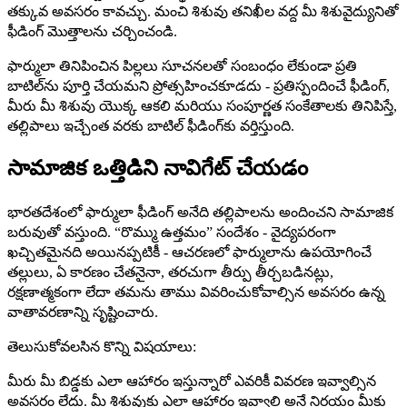
తక్కువ అవసరం కావచ్చు. మంచి శిశువు తనిఖీల వద్ద మీ శిశువైద్యునితో
ఫీడింగ్ మొత్తాలను చర్చించండి.
ఫార్ములా తినిపించిన పిల్లలు సూచనలతో సంబంధం లేకుండా ప్రతి
బాటిల్‌ను పూర్తి చేయమని ప్రోత్సహించకూడదు - ప్రతిస్పందించే ఫీడింగ్,
మీరు మీ శిశువు యొక్క ఆకలి మరియు సంపూర్ణత సంకేతాలకు తినిపిస్తే,
తల్లిపాలు ఇచ్చేంత వరకు బాటిల్ ఫీడింగ్‌కు వర్తిస్తుంది.
సామాజిక ఒత్తిడిని నావిగేట్ చేయడం
భారతదేశంలో ఫార్ములా ఫీడింగ్ అనేది తల్లిపాలను అందించని సామాజిక
బరువుతో వస్తుంది. “రొమ్ము ఉత్తమం” సందేశం - వైద్యపరంగా
ఖచ్చితమైనది అయినప్పటికీ - ఆచరణలో ఫార్ములాను ఉపయోగించే
తల్లులు, ఏ కారణం చేతనైనా, తరచుగా తీర్పు తీర్చబడినట్లు,
రక్షణాత్మకంగా లేదా తమను తాము వివరించుకోవాల్సిన అవసరం ఉన్న
వాతావరణాన్ని సృష్టించారు.
తెలుసుకోవలసిన కొన్ని విషయాలు:
మీరు మీ బిడ్డకు ఎలా ఆహారం ఇస్తున్నారో ఎవరికీ వివరణ ఇవ్వాల్సిన
అవసరం లేదు. మీ శిశువుకు ఎలా ఆహారం ఇవ్వాలి అనే నిర్ణయం మీకు