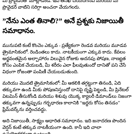
మీ ప్రొవైడర్‌తో మాట్లాడండి. ఇవి తనిఖీ చేయదగినవి మరియు మీ
ప్రొవైడర్ వాటిని సరిగ్గా అంచనా వేయగలరు.
”నేను ఎంత తినాలి?” అనే ప్రశ్నకు నిజాయితీ
సమాధానం.
మునుపటి కంటే కొంచెం ఎక్కువ - ప్రత్యేకంగా రెండవ మరియు మూడవ
త్రైమాసికంలో. రెండింతలు కాదు. నాటకీయంగా ఎక్కువ కాదు. కేవలం
అర్థవంతమైన అల్పాహారం విలువైన రోజుకు అదనపు పోషణ, నాణ్యత
కోసం ఎంపిక చేయబడి, మీ శరీరం ఎలా ఫీలవుతుందో దానితో పని చేసే
విధంగా రోజంతా పంపిణీ చేయబడుతుంది.
మరియు మొదటి త్రైమాసికంలో: మీ ఆకలికి తగ్గట్టుగా తినండి, ఏది
తక్కువగా ఉండి మీకు పోషణనిస్తుందో దానిపై దృష్టి పెట్టండి, మీ ప్రినేటల్
విటమిన్ తీసుకోండి మరియు శిశువు యొక్క క్యాలరీ డిమాండ్‌లు నిజంగా
తక్కువగా ఉన్నప్పుడు గర్భధారణ కాలానికి “ఇద్దరు కోసం తినడం”
ఫ్రేమ్‌వర్క్‌ను వర్తించవద్దు.
అది నిజాయితీ, సాక్ష్యం ఆధారిత సమాధానం. ఇది జనాదరణ పొందిన
వెర్షన్ కంటే తక్కువ నాటకీయంగా ఉంది. కానీ ఇది చాలా
ఉపయోగకరంగా ఉంటుంది.