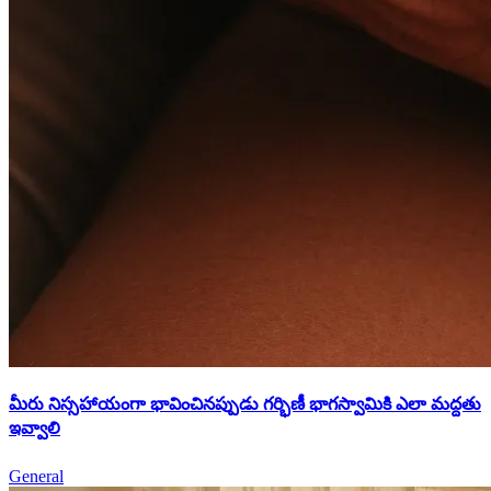
మీరు నిస్సహాయంగా భావించినప్పుడు గర్భిణీ భాగస్వామికి ఎలా మద్దతు
ఇవ్వాలి
General