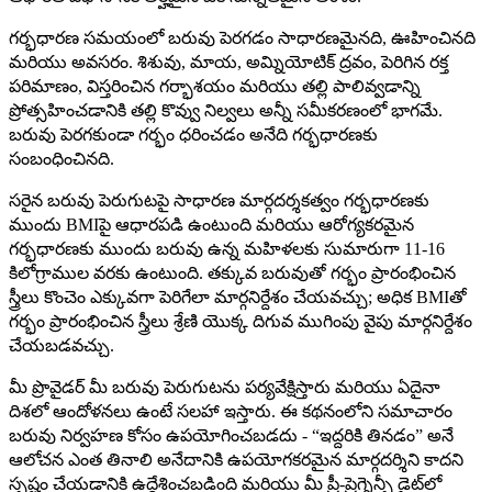
గర్భధారణ సమయంలో బరువు పెరగడం సాధారణమైనది, ఊహించినది
మరియు అవసరం. శిశువు, మాయ, అమ్నియోటిక్ ద్రవం, పెరిగిన రక్త
పరిమాణం, విస్తరించిన గర్భాశయం మరియు తల్లి పాలివ్వడాన్ని
ప్రోత్సహించడానికి తల్లి కొవ్వు నిల్వలు అన్నీ సమీకరణంలో భాగమే.
బరువు పెరగకుండా గర్భం ధరించడం అనేది గర్భధారణకు
సంబంధించినది.
సరైన బరువు పెరుగుటపై సాధారణ మార్గదర్శకత్వం గర్భధారణకు
ముందు BMIపై ఆధారపడి ఉంటుంది మరియు ఆరోగ్యకరమైన
గర్భధారణకు ముందు బరువు ఉన్న మహిళలకు సుమారుగా 11-16
కిలోగ్రాముల వరకు ఉంటుంది. తక్కువ బరువుతో గర్భం ప్రారంభించిన
స్త్రీలు కొంచెం ఎక్కువగా పెరిగేలా మార్గనిర్దేశం చేయవచ్చు; అధిక BMIతో
గర్భం ప్రారంభించిన స్త్రీలు శ్రేణి యొక్క దిగువ ముగింపు వైపు మార్గనిర్దేశం
చేయబడవచ్చు.
మీ ప్రొవైడర్ మీ బరువు పెరుగుటను పర్యవేక్షిస్తారు మరియు ఏదైనా
దిశలో ఆందోళనలు ఉంటే సలహా ఇస్తారు. ఈ కథనంలోని సమాచారం
బరువు నిర్వహణ కోసం ఉపయోగించబడదు - “ఇద్దరికి తినడం” అనే
ఆలోచన ఎంత తినాలి అనేదానికి ఉపయోగకరమైన మార్గదర్శిని కాదని
స్పష్టం చేయడానికి ఉద్దేశించబడింది మరియు మీ ప్రీ-ప్రెగ్నెన్సీ డైట్‌లో