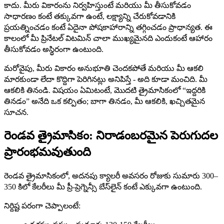
కాదు. మీరు వికారంను నిర్వహిస్తుంటే మరియు మీ తీసుకోవడం
సాధారణం కంటే తక్కువగా ఉంటే, లక్ష్యాన్ని చేరుకోవడానికి
ప్రయత్నించడం కంటే ఏదైనా పోషకాహారాన్ని తగ్గించడం ప్రాధాన్యత. ఈ
కాలంలో మీ ప్రినేటల్ విటమిన్ చాలా ముఖ్యమైనది ఎందుకంటే ఆహారం
తీసుకోవడం అస్థిరంగా ఉంటుంది.
మరోవైపు, మీరు వికారం అనుభూతి చెందకపోతే మరియు మీ ఆకలి
మారకుండా లేదా కొద్దిగా పెరిగినట్లు అనిపిస్తే - అది కూడా మంచిది. మీ
ఆకలికి తినండి. విషయం ఏమిటంటే, మొదటి త్రైమాసికంలో “ఇద్దరికి
తినడం” అనేది ఒక కల్పితం; బాగా తినడం, మీ ఆకలికి, ఖచ్చితమైన
సూచన.
రెండవ త్రైమాసికం: నిరాడంబరమైన పెరుగుదల
ప్రారంభమవుతుంది
రెండవ త్రైమాసికంలో, అదనపు క్యాలరీ అవసరం రోజుకు సుమారు 300–
350 కిలో కేలరీలు మీ ప్రీ-ప్రెగ్నెన్సీ బేస్‌లైన్ కంటే ఎక్కువగా ఉంటుంది.
నిర్దిష్ట పరంగా చెప్పాలంటే: