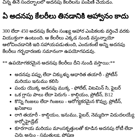
చిన్న తినే సందర్భాలలో అదనపు కేలరీలను పంపిణీ చేయడం.
ఏ అదనపు కేలరీలు తినడానికి ఆహ్వానం కాదు
300 లేదా 450 అదనపు కేలరీల సంఖ్య ఆహార ఎంపికలకు వర్తించే వరకు
వియుక్తంగా ఉంటుంది. ఆ కేలరీలు ఎక్కడ నుండి వస్తున్నాయో
ఆలోచించడానికి ఇది సహాయపడుతుంది, ఎందుకంటే అన్ని అదనపు
కేలరీలు గర్భధారణకు సమానంగా ఉపయోగపడవు.
** ఉపయోగకరమైన అదనపు కేలరీలు దీని నుండి వస్తాయి:**
అదనపు పప్పు లేదా చిక్కుళ్ళు ఆధారిత తయారీ - ప్రోటీన్
మరియు ఇనుము కలిసి
పండు యొక్క అదనపు ముక్క - ఫోలేట్, విటమిన్ సి, ఫైబర్
ఒక గ్లాసు పాలు లేదా పెరుగు - కాల్షియం, ప్రోటీన్, B12
కొన్ని గింజలు లేదా గింజలు - ఆరోగ్యకరమైన కొవ్వు, ప్రోటీన్,
ఖనిజాలు
రాగి తయారీ - కాల్షియం, ఇనుము, ఫైబర్, నెమ్మదిగా విడుదలయ్యే
కార్బోహైడ్రేట్
కూరగాయ మరియు మాంసకృత్తులతో కూడిన అదనపు రోటీ లేదా
చిన్న అన్నం - సమతుల్య, పోషణ