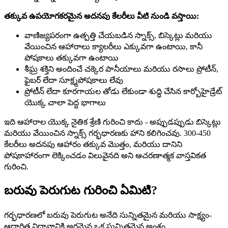
తక్కువ ఉపయోగకరమైన అదనపు కేలరీలు వీటి నుండి వస్తాయి:
వాణిజ్యపరంగా ఉత్పత్తి చేయబడిన స్నాక్స్, బిస్కెట్లు మరియు
వేయించిన ఆహారాలు క్యాలరీలు ఎక్కువగా ఉంటాయి, కానీ
పోషకాలు తక్కువగా ఉంటాయి
శీఘ్ర శక్తిని అందించే చక్కెర పానీయాలు మరియు రసాలు ప్రోటీన్,
ఫైబర్ లేదా సూక్ష్మపోషకాలు లేవు
ప్రోటీన్ లేదా కూరగాయల తోడు లేకుండా శుద్ధి చేసిన కార్బోహైడ్రేట్
యొక్క చాలా పెద్ద భాగాలు
ఇది ఆహారాల యొక్క నైతిక శ్రేణి గురించి కాదు - అప్పుడప్పుడు బిస్కెట్లు
మరియు వేయించిన స్నాక్స్ గర్భధారణకు హాని కలిగించవు. 300-450
కేలరీలు అదనపు ఆహారం తక్కువ మొత్తం, మరియు దానిని
పోషకాహారంగా లెక్కించడం విలువైనది అని ఆచరణాత్మక వాస్తవికత
గురించి.
బరువు పెరుగుట గురించి ఏమిటి?
గర్భధారణలో బరువు పెరుగుట అనేది సున్నితమైన మరియు సాక్ష్యం-
ఆధారిత విధానానికి అర్హమైన ఒక సున్నితమైన అంశం.