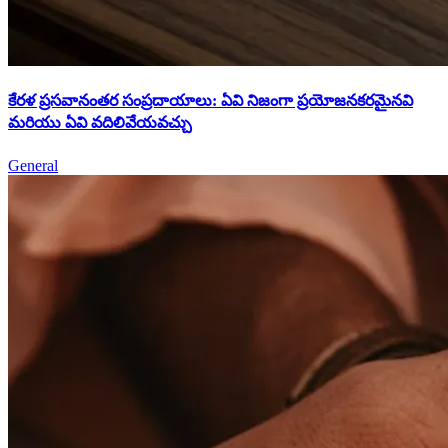
కేరళ ప్రసవానంతర సంప్రదాయాలు: ఏవి నిజంగా ప్రయోజనకరమైనవి
మరియు ఏవి వదిలివేయవచ్చు
General