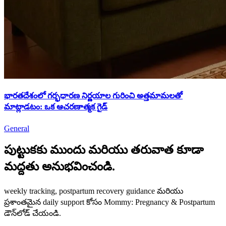
భారతదేశంలో గర్భధారణ నిర్ణయాల గురించి అత్తమామలతో
మాట్లాడటం: ఒక ఆచరణాత్మక గైడ్
General
పుట్టుకకు ముందు మరియు తరువాత కూడా
మద్దతు అనుభవించండి.
weekly tracking, postpartum recovery guidance మరియు
ప్రశాంతమైన daily support కోసం Mommy: Pregnancy & Postpartum
డౌన్‌లోడ్ చేయండి.