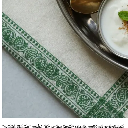
“ఇద్దరికి తినడం” అనేది గర్భధారణ సలహా యొక్క అత్యంత శాశ్వతమైన