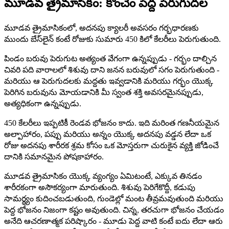
మూడవ త్రైమాసికం: కొంచెం పెద్ద పెరుగుదల
మూడవ త్రైమాసికంలో, అదనపు క్యాలరీ అవసరం గర్భధారణకు
ముందు బేస్‌లైన్ కంటే రోజుకు సుమారు 450 కిలో కేలరీలు పెరుగుతుంది.
పిండం బరువు పెరుగుట అత్యంత వేగంగా ఉన్నప్పుడు - గర్భం దాల్చిన
చివరి పది వారాలలో శిశువు దాని జనన బరువులో సగం పెరుగుతుంది -
మరియు ఆ పెరుగుదలకు మద్దతు ఇవ్వడానికి మరియు గర్భం యొక్క
పెరిగిన బరువును మోయడానికి మీ స్వంత శక్తి అవసరమైనప్పుడు,
అత్యధికంగా ఉన్నప్పుడు.
450 కేలరీలు ఇప్పటికీ రెండవ భోజనం కాదు. ఇది మరింత గణనీయమైన
అల్పాహారం, పప్పు మరియు అన్నం యొక్క అదనపు వడ్డన లేదా ఒక
రోజు అదనపు శారీరక శ్రమ కోసం ఒక మోస్తరుగా చురుకైన వ్యక్తి జోడించే
దానికి సమానమైన పోషకాహారం.
మూడవ త్రైమాసికం యొక్క వ్యంగ్యం ఏమిటంటే, ఎక్కువ తినడం
శారీరకంగా అసౌకర్యంగా మారుతుంది. శిశువు పెరిగేకొద్దీ, కడుపు
సామర్థ్యం కుదించబడుతుంది, గుండెల్లో మంట తీవ్రమవుతుంది మరియు
పెద్ద భోజనం నిజంగా కష్టం అవుతుంది. చిన్న, తరచుగా భోజనం చేయడం
అనేది ఆచరణాత్మక పరిష్కారం - మూడు పెద్ద వాటి కంటే ఐదు లేదా ఆరు