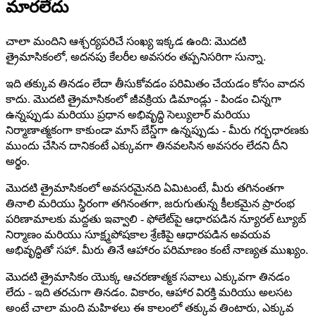
మారలేదు
చాలా మందిని ఆశ్చర్యపరిచే సంఖ్య ఇక్కడ ఉంది: మొదటి
త్రైమాసికంలో, అదనపు కేలరీల అవసరం తప్పనిసరిగా సున్నా.
ఇది తక్కువ తినడం లేదా తీసుకోవడం పరిమితం చేయడం కోసం వాదన
కాదు. మొదటి త్రైమాసికంలో జీవక్రియ డిమాండ్లు - పిండం చిన్నగా
ఉన్నప్పుడు మరియు ప్రధాన అభివృద్ధి సెల్యులార్ మరియు
నిర్మాణాత్మకంగా కాకుండా మాస్ బేస్డ్‌గా ఉన్నప్పుడు - మీరు గర్భధారణకు
ముందు చేసిన దానికంటే ఎక్కువగా తినవలసిన అవసరం లేదని దీని
అర్థం.
మొదటి త్రైమాసికంలో అవసరమైనది ఏమిటంటే, మీరు తగినంతగా
తినాలి మరియు స్థిరంగా తగినంతగా, జరుగుతున్న కీలకమైన ప్రారంభ
పరిణామాలకు మద్దతు ఇవ్వాలి - ఫోలేట్‌పై ఆధారపడిన న్యూరల్ ట్యూబ్
నిర్మాణం మరియు సూక్ష్మపోషకాల శ్రేణిపై ఆధారపడిన అవయవ
అభివృద్ధితో సహా. మీరు తినే ఆహారం పరిమాణం కంటే నాణ్యత ముఖ్యం.
మొదటి త్రైమాసికం యొక్క ఆచరణాత్మక సవాలు ఎక్కువగా తినడం
లేదు - ఇది తరచుగా తినడం. వికారం, ఆహార విరక్తి మరియు అలసట
అంటే చాలా మంది మహిళలు ఈ కాలంలో తక్కువ తింటారు, ఎక్కువ