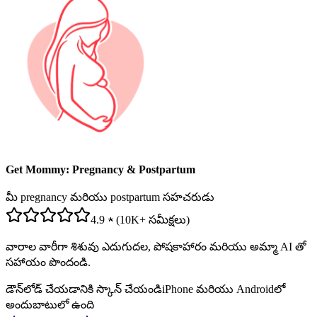
Get Mommy: Pregnancy & Postpartum
మీ pregnancy మరియు postpartum సహచరుడు
4.9 ★ (10K+ సమీక్షలు)
వారాల వారీగా శిశువు ఎదుగుదల, పోషకాహారం మరియు అమ్మా AI తో
సహాయం పొందండి.
డౌన్‌లోడ్ చేయడానికి స్కాన్ చేయండి
iPhone మరియు Androidలో
అందుబాటులో ఉంది