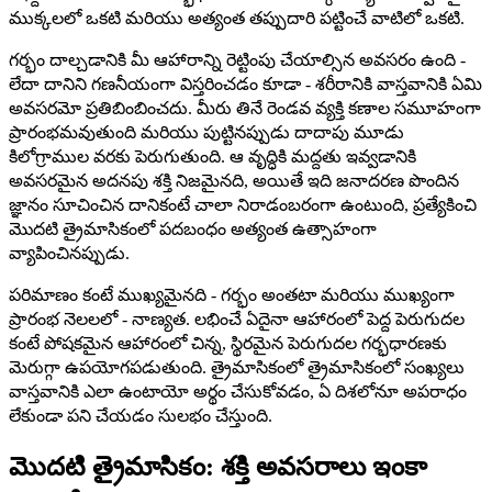
ముక్కలలో ఒకటి మరియు అత్యంత తప్పుదారి పట్టించే వాటిలో ఒకటి.
గర్భం దాల్చడానికి మీ ఆహారాన్ని రెట్టింపు చేయాల్సిన అవసరం ఉంది -
లేదా దానిని గణనీయంగా విస్తరించడం కూడా - శరీరానికి వాస్తవానికి ఏమి
అవసరమో ప్రతిబింబించదు. మీరు తినే రెండవ వ్యక్తి కణాల సమూహంగా
ప్రారంభమవుతుంది మరియు పుట్టినప్పుడు దాదాపు మూడు
కిలోగ్రాముల వరకు పెరుగుతుంది. ఆ వృద్ధికి మద్దతు ఇవ్వడానికి
అవసరమైన అదనపు శక్తి నిజమైనది, అయితే ఇది జనాదరణ పొందిన
జ్ఞానం సూచించిన దానికంటే చాలా నిరాడంబరంగా ఉంటుంది, ప్రత్యేకించి
మొదటి త్రైమాసికంలో పదబంధం అత్యంత ఉత్సాహంగా
వ్యాపించినప్పుడు.
పరిమాణం కంటే ముఖ్యమైనది - గర్భం అంతటా మరియు ముఖ్యంగా
ప్రారంభ నెలలలో - నాణ్యత. లభించే ఏదైనా ఆహారంలో పెద్ద పెరుగుదల
కంటే పోషకమైన ఆహారంలో చిన్న, స్థిరమైన పెరుగుదల గర్భధారణకు
మెరుగ్గా ఉపయోగపడుతుంది. త్రైమాసికంలో త్రైమాసికంలో సంఖ్యలు
వాస్తవానికి ఎలా ఉంటాయో అర్థం చేసుకోవడం, ఏ దిశలోనూ అపరాధం
లేకుండా పని చేయడం సులభం చేస్తుంది.
మొదటి త్రైమాసికం: శక్తి అవసరాలు ఇంకా