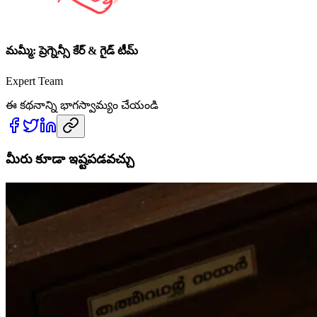
మమ్మీ: ప్రెగ్నెన్సీ కేర్ & గైడ్ టీమ్
Expert Team
ఈ కథనాన్ని భాగస్వామ్యం చేయండి
మీరు కూడా ఇష్టపడవచ్చు