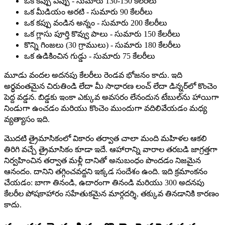
ఒక కప్పు పప్పు - సుమారు 130-150 కేలరీలు
ఒక మీడియం అరటి - సుమారు 90 కేలరీలు
ఒక కప్పు వండిన అన్నం - సుమారు 200 కేలరీలు
ఒక గ్లాసు పూర్తి కొవ్వు పాలు - సుమారు 150 కేలరీలు
కొన్ని గింజలు (30 గ్రాములు) - సుమారు 180 కేలరీలు
ఒక ఉడికించిన గుడ్డు - సుమారు 75 కేలరీలు
మూడు వందల అదనపు కేలరీలు రెండవ భోజనం కాదు. ఇది
అర్థవంతమైన చిరుతిండి లేదా మీ సాధారణ లంచ్ లేదా డిన్నర్‌లో కొంచెం
పెద్ద వడ్డన. బిడ్డకు ఇంకా ఎక్కువ అవసరం లేనందున టేబుల్‌ను హాయిగా
నిండుగా ఉంచడం మరియు కొంచెం ముందుగా వదిలివేయడం మధ్య
వ్యత్యాసం ఇది.
మొదటి త్రైమాసికంలో వికారం తర్వాత చాలా మంది మహిళల ఆకలి
తిరిగి వచ్చే త్రైమాసికం కూడా ఇదే. ఆహారాన్ని వారాల తరబడి జాగ్రత్తగా
నిర్వహించిన తర్వాత మళ్లీ దానితో అనుబంధం పొందడం నిజమైన
ఆనందం. దానిని తగ్గించవద్దని ఇక్కడ సందేశం ఉంది. ఇది క్రమాంకనం
చేయడం: బాగా తినండి, ఉదారంగా తినండి మరియు 300 అదనపు
కేలరీల పోషకాహారం సహేతుకమైన మార్గదర్శి, తక్కువ తినడానికి కారణం
కాదు.