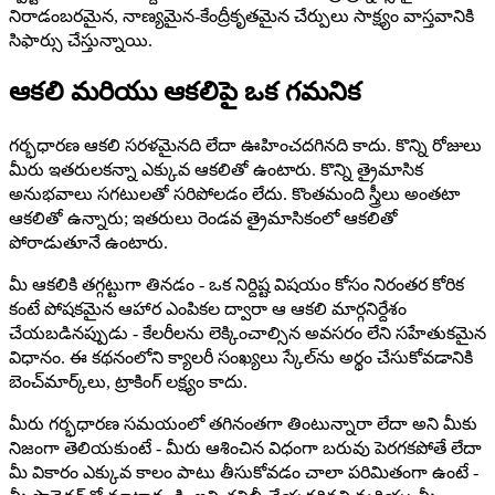
నిరాడంబరమైన, నాణ్యమైన-కేంద్రీకృతమైన చేర్పులు సాక్ష్యం వాస్తవానికి
సిఫార్సు చేస్తున్నాయి.
ఆకలి మరియు ఆకలిపై ఒక గమనిక
గర్భధారణ ఆకలి సరళమైనది లేదా ఊహించదగినది కాదు. కొన్ని రోజులు
మీరు ఇతరులకన్నా ఎక్కువ ఆకలితో ఉంటారు. కొన్ని త్రైమాసిక
అనుభవాలు సగటులతో సరిపోలడం లేదు. కొంతమంది స్త్రీలు అంతటా
ఆకలితో ఉన్నారు; ఇతరులు రెండవ త్రైమాసికంలో ఆకలితో
పోరాడుతూనే ఉంటారు.
మీ ఆకలికి తగ్గట్టుగా తినడం - ఒక నిర్దిష్ట విషయం కోసం నిరంతర కోరిక
కంటే పోషకమైన ఆహార ఎంపికల ద్వారా ఆ ఆకలి మార్గనిర్దేశం
చేయబడినప్పుడు - కేలరీలను లెక్కించాల్సిన అవసరం లేని సహేతుకమైన
విధానం. ఈ కథనంలోని క్యాలరీ సంఖ్యలు స్కేల్‌ను అర్థం చేసుకోవడానికి
బెంచ్‌మార్క్‌లు, ట్రాకింగ్ లక్ష్యం కాదు.
మీరు గర్భధారణ సమయంలో తగినంతగా తింటున్నారా లేదా అని మీకు
నిజంగా తెలియకుంటే - మీరు ఆశించిన విధంగా బరువు పెరగకపోతే లేదా
మీ వికారం ఎక్కువ కాలం పాటు తీసుకోవడం చాలా పరిమితంగా ఉంటే -