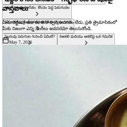
వాస్తవాలు
3
మూడవ త్రైమాసికం: కొంచెం పెద్ద పెరుగుదల
మీరు రెట్టింపు ఆహారం తినాల్సిన అవసరం లేదు, ప్రతి త్రైమాసికంలో
4
ఏ అదనపు కేలరీలు తినడానికి ఆహ్వానం కాదు
మీకు నిజంగా ఎన్ని కేలరీలు అవసరమో తెలుసుకోండి.
5
బరువు పెరుగుట గురించి ఏమిటి?
6
ఆకలి మరియు ఆకలిపై ఒక గమనిక
May 7, 2026
7
”నేను ఎంత తినాలి?” అనే ప్రశ్నకు నిజాయితీ సమాధానం.