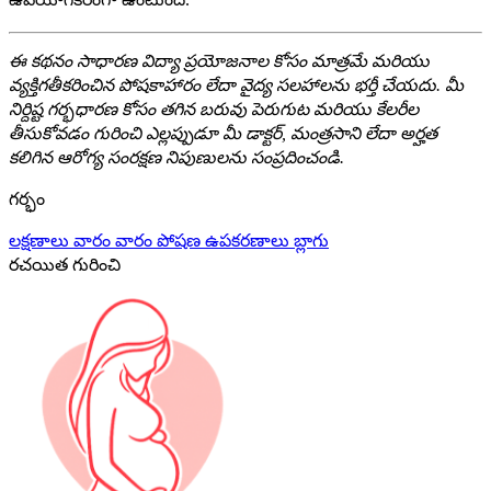
ఈ కథనం సాధారణ విద్యా ప్రయోజనాల కోసం మాత్రమే మరియు
వ్యక్తిగతీకరించిన పోషకాహారం లేదా వైద్య సలహాలను భర్తీ చేయదు. మీ
నిర్దిష్ట గర్భధారణ కోసం తగిన బరువు పెరుగుట మరియు కేలరీల
తీసుకోవడం గురించి ఎల్లప్పుడూ మీ డాక్టర్, మంత్రసాని లేదా అర్హత
కలిగిన ఆరోగ్య సంరక్షణ నిపుణులను సంప్రదించండి.
గర్భం
లక్షణాలు
వారం వారం
పోషణ
ఉపకరణాలు
బ్లాగు
రచయిత గురించి