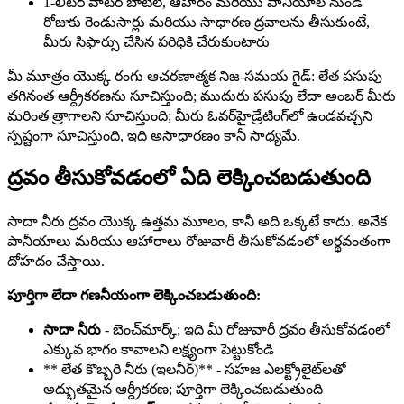
1-లీటర్ వాటర్ బాటిల్, ఆహారం మరియు పానీయాల నుండి
రోజుకు రెండుసార్లు మరియు సాధారణ ద్రవాలను తీసుకుంటే,
మీరు సిఫార్సు చేసిన పరిధికి చేరుకుంటారు
మీ మూత్రం యొక్క రంగు ఆచరణాత్మక నిజ-సమయ గైడ్: లేత పసుపు
తగినంత ఆర్ద్రీకరణను సూచిస్తుంది; ముదురు పసుపు లేదా అంబర్ మీరు
మరింత త్రాగాలని సూచిస్తుంది; మీరు ఓవర్‌హైడ్రేటింగ్‌లో ఉండవచ్చని
స్పష్టంగా సూచిస్తుంది, ఇది అసాధారణం కానీ సాధ్యమే.
ద్రవం తీసుకోవడంలో ఏది లెక్కించబడుతుంది
సాదా నీరు ద్రవం యొక్క ఉత్తమ మూలం, కానీ అది ఒక్కటే కాదు. అనేక
పానీయాలు మరియు ఆహారాలు రోజువారీ తీసుకోవడంలో అర్థవంతంగా
దోహదం చేస్తాయి.
పూర్తిగా లేదా గణనీయంగా లెక్కించబడుతుంది:
సాదా నీరు
- బెంచ్‌మార్క్; ఇది మీ రోజువారీ ద్రవం తీసుకోవడంలో
ఎక్కువ భాగం కావాలని లక్ష్యంగా పెట్టుకోండి
** లేత కొబ్బరి నీరు (ఇలనీర్)** - సహజ ఎలక్ట్రోలైట్‌లతో
అద్భుతమైన ఆర్ద్రీకరణ; పూర్తిగా లెక్కించబడుతుంది