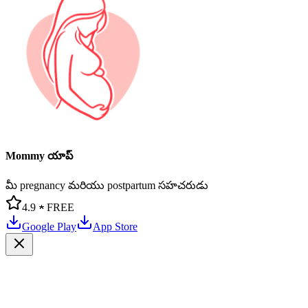
Mommy యాప్
మీ pregnancy మరియు postpartum సహచరుడు
4.9 ★
FREE
Google Play
App Store