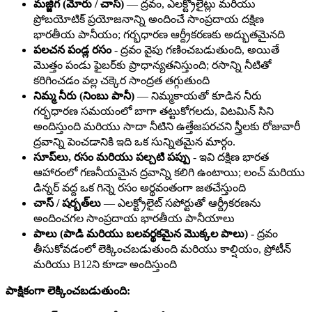
మజ్జిగ (మోరు / చాస్)
— ద్రవం, ఎలక్ట్రోలైట్లు మరియు
ప్రోబయోటిక్ ప్రయోజనాన్ని అందించే సాంప్రదాయ దక్షిణ
భారతీయ పానీయం; గర్భధారణ ఆర్ద్రీకరణకు అద్భుతమైనది
పలచన పండ్ల రసం
- ద్రవం వైపు గణించబడుతుంది, అయితే
మొత్తం పండు ఫైబర్‌కు ప్రాధాన్యతనిస్తుంది; రసాన్ని నీటితో
కరిగించడం వల్ల చక్కెర సాంద్రత తగ్గుతుంది
నిమ్మ నీరు (నింబు పానీ)
— నిమ్మకాయతో కూడిన నీరు
గర్భధారణ సమయంలో బాగా తట్టుకోగలదు, విటమిన్ సిని
అందిస్తుంది మరియు సాదా నీటిని ఉత్తేజపరచని స్త్రీలకు రోజువారీ
ద్రవాన్ని పెంచడానికి ఇది ఒక సున్నితమైన మార్గం.
సూప్‌లు, రసం మరియు పల్చటి పప్పు
- ఇవి దక్షిణ భారత
ఆహారంలో గణనీయమైన ద్రవాన్ని కలిగి ఉంటాయి; లంచ్ మరియు
డిన్నర్ వద్ద ఒక గిన్నె రసం అర్థవంతంగా జతచేస్తుంది
చాస్ / షర్బత్‌లు
— ఎలక్ట్రోలైట్ సపోర్టుతో ఆర్ద్రీకరణను
అందించగల సాంప్రదాయ భారతీయ పానీయాలు
పాలు (పాడి మరియు బలవర్థకమైన మొక్కల పాలు)
- ద్రవం
తీసుకోవడంలో లెక్కించబడుతుంది మరియు కాల్షియం, ప్రోటీన్
మరియు B12ని కూడా అందిస్తుంది
పాక్షికంగా లెక్కించబడుతుంది: