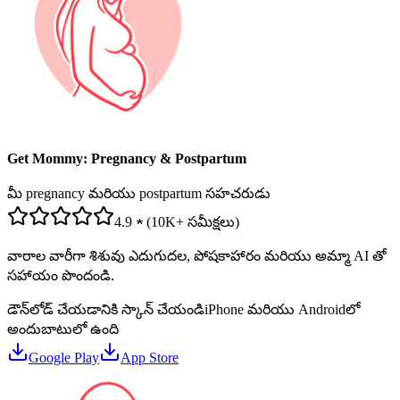
Get Mommy: Pregnancy & Postpartum
మీ pregnancy మరియు postpartum సహచరుడు
4.9 ★ (10K+ సమీక్షలు)
వారాల వారీగా శిశువు ఎదుగుదల, పోషకాహారం మరియు అమ్మా AI తో
సహాయం పొందండి.
డౌన్‌లోడ్ చేయడానికి స్కాన్ చేయండి
iPhone మరియు Androidలో
అందుబాటులో ఉంది
Google Play
App Store