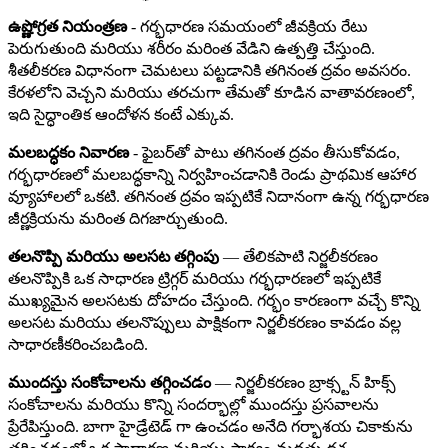
ఉష్ణోగ్రత నియంత్రణ
- గర్భధారణ సమయంలో జీవక్రియ రేటు
పెరుగుతుంది మరియు శరీరం మరింత వేడిని ఉత్పత్తి చేస్తుంది.
శీతలీకరణ విధానంగా చెమటలు పట్టడానికి తగినంత ద్రవం అవసరం.
కేరళలోని వెచ్చని మరియు తరచుగా తేమతో కూడిన వాతావరణంలో,
ఇది సైద్ధాంతిక ఆందోళన కంటే ఎక్కువ.
మలబద్ధకం నివారణ
- ఫైబర్‌తో పాటు తగినంత ద్రవం తీసుకోవడం,
గర్భధారణలో మలబద్ధకాన్ని నిర్వహించడానికి రెండు ప్రాథమిక ఆహార
వ్యూహాలలో ఒకటి. తగినంత ద్రవం ఇప్పటికే నిదానంగా ఉన్న గర్భధారణ
జీర్ణక్రియను మరింత దిగజార్చుతుంది.
తలనొప్పి మరియు అలసట తగ్గింపు
— తేలికపాటి నిర్జలీకరణం
తలనొప్పికి ఒక సాధారణ ట్రిగ్గర్ మరియు గర్భధారణలో ఇప్పటికే
ముఖ్యమైన అలసటకు దోహదం చేస్తుంది. గర్భం కారణంగా వచ్చే కొన్ని
అలసట మరియు తలనొప్పులు పాక్షికంగా నిర్జలీకరణం కావడం వల్ల
సాధారణీకరించబడింది.
ముందస్తు సంకోచాలను తగ్గించడం
— నిర్జలీకరణం బ్రాక్స్టన్ హిక్స్
సంకోచాలను మరియు కొన్ని సందర్భాల్లో ముందస్తు ప్రసవాలను
ప్రేరేపిస్తుంది. బాగా హైడ్రేటెడ్ గా ఉంచడం అనేది గర్భాశయ చికాకును