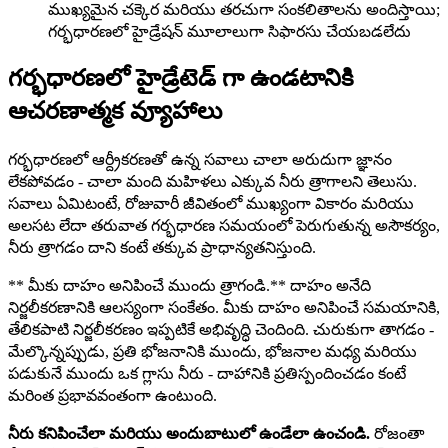
ముఖ్యమైన చక్కెర మరియు తరచుగా సంకలితాలను అందిస్తాయి;
గర్భధారణలో హైడ్రేషన్ మూలాలుగా సిఫారసు చేయబడలేదు
గర్భధారణలో హైడ్రేటెడ్ గా ఉండటానికి
ఆచరణాత్మక వ్యూహాలు
గర్భధారణలో ఆర్ద్రీకరణతో ఉన్న సవాలు చాలా అరుదుగా జ్ఞానం
లేకపోవడం - చాలా మంది మహిళలు ఎక్కువ నీరు త్రాగాలని తెలుసు.
సవాలు ఏమిటంటే, రోజువారీ జీవితంలో ముఖ్యంగా వికారం మరియు
అలసట లేదా తరువాత గర్భధారణ సమయంలో పెరుగుతున్న అసౌకర్యం,
నీరు త్రాగడం దాని కంటే తక్కువ ప్రాధాన్యతనిస్తుంది.
** మీకు దాహం అనిపించే ముందు త్రాగండి.** దాహం అనేది
నిర్జలీకరణానికి ఆలస్యంగా సంకేతం. మీకు దాహం అనిపించే సమయానికి,
తేలికపాటి నిర్జలీకరణం ఇప్పటికే అభివృద్ధి చెందింది. చురుకుగా తాగడం -
మేల్కొన్నప్పుడు, ప్రతి భోజనానికి ముందు, భోజనాల మధ్య మరియు
పడుకునే ముందు ఒక గ్లాసు నీరు - దాహానికి ప్రతిస్పందించడం కంటే
మరింత ప్రభావవంతంగా ఉంటుంది.
నీరు కనిపించేలా మరియు అందుబాటులో ఉండేలా ఉంచండి.
రోజంతా