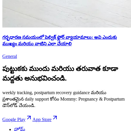
గర్భధారణ సమయంలో పెల్విక్ ఫ్లోర్ వ్యాయామాలు: అవి ఎందుకు
ముఖ్యం మరియు వాటిని ఎలా చేయాలి
General
పుట్టుకకు ముందు మరియు తరువాత కూడా
మద్దతు అనుభవించండి.
weekly tracking, postpartum recovery guidance మరియు
ప్రశాంతమైన daily support కోసం Mommy: Pregnancy & Postpartum
డౌన్‌లోడ్ చేయండి.
Google Play
App Store
హోమ్