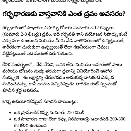
తగ్గించడంలో ఒక సాధారణ మరియు సాక్ష్యం-మద్దతు దశ.
గర్భధారణకు వాస్తవానికి ఎంత ద్రవం అవసరం?
గర్భధారణలో సాధారణ సిఫార్సు రోజుకు సుమారు 8-12 కప్పులు
(సుమారు 2-3 లీటర్లు) ద్రవం. ఇది గర్భవతి కాని వయోజన సిఫార్సు కంటే
ఎక్కువగా ఉంటుంది మరియు మీరు వేడి వాతావరణంలో ఉన్నట్లయితే,
శారీరకంగా చురుకుగా ఉన్నట్లయితే లేదా గణనీయంగా చెమట
పట్టినట్లయితే ఇది మరింత పెరుగుతుంది.
కేరళ సందర్భంలో - వేడి వేసవి, అధిక తేమ మరియు ఆహారంతో పాటు
మరియు భోజనం మధ్య తరచుగా ద్రవాన్ని వినియోగించే ఆహార
సంస్కృతి - ఈ లక్ష్యాన్ని చేరుకోవడం అనుకున్నదానికంటే ఎక్కువ
సాధించవచ్చు. కానీ దాహం వచ్చినప్పుడు తాగడం కంటే స్పృహతో
కూడిన శ్రద్ధ అవసరం.
కొన్ని ఉపయోగకరమైన సూచన పాయింట్లు:
ఒక ప్రామాణిక కప్పు సుమారు 250 మి.లీ
ఒక సాధారణ గాజు లేదా కప్పు పరిమాణంపై ఆధారపడి 200-300
ml కలిగి ఉంటుంది