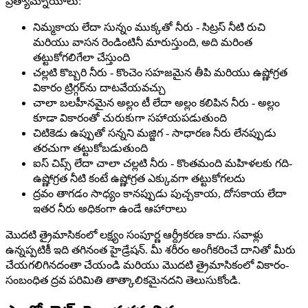
ప్రత్యామ్నాయాలు:
నిమ్మకాయ లేదా సున్నం ముక్కతో నీరు - సిట్రస్ నీటి రుచి
మరియు వాసన రెండింటినీ మారుస్తుంది, అది మరింత
తట్టుకోగలిగేలా చేస్తుంది
చల్లటి కొబ్బరి నీరు - కొంచెం సహజమైన తీపి మరియు ఉష్ణోగ్రత
వికారం ట్రిగ్గర్‌ను దాటవేయవచ్చు
చాలా బలహీనమైన అల్లం టీ లేదా అల్లం కలిపిన నీరు - అల్లం
కూడా వికారంతో చురుకుగా సహాయపడుతుంది
చిటికెడు ఉప్పుతో సన్నని మజ్జిగ - సాధారణ నీరు లేనప్పుడు
తరచుగా తట్టుకోబడుతుంది
ఐస్ చిప్స్ లేదా చాలా చల్లటి నీరు - కొంతమంది మహిళలకు గది-
ఉష్ణోగ్రత నీటి కంటే ఉష్ణోగ్రత ఎక్కువగా తట్టుకోగలదు
ద్రవం తాగడం సాధ్యం కానప్పుడు పుచ్చకాయ, దోసకాయ లేదా
ఇతర నీరు అధికంగా ఉండే ఆహారాలు
మొదటి త్రైమాసికంలో లక్ష్యం సంపూర్ణ ఆర్ద్రీకరణ కాదు. సవాళ్లు
ఉన్నప్పటికీ ఇది తగినంత హైడ్రేషన్. మీ శరీరం అంగీకరించే దానితో మీరు
చేయగలిగినదంతా చేయండి మరియు మొదటి త్రైమాసికంలో వికారం-
సంబంధిత ద్రవ పరిమితి తాత్కాలికమైనదని తెలుసుకోండి.