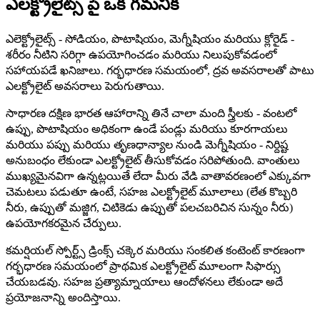
ఎలక్ట్రోలైట్స్ పై ఒక గమనిక
ఎలెక్ట్రోలైట్స్ - సోడియం, పొటాషియం, మెగ్నీషియం మరియు క్లోరైడ్ -
శరీరం నీటిని సరిగ్గా ఉపయోగించడం మరియు నిలుపుకోవడంలో
సహాయపడే ఖనిజాలు. గర్భధారణ సమయంలో, ద్రవ అవసరాలతో పాటు
ఎలక్ట్రోలైట్ అవసరాలు పెరుగుతాయి.
సాధారణ దక్షిణ భారత ఆహారాన్ని తినే చాలా మంది స్త్రీలకు - వంటలో
ఉప్పు, పొటాషియం అధికంగా ఉండే పండ్లు మరియు కూరగాయలు
మరియు పప్పు మరియు తృణధాన్యాల నుండి మెగ్నీషియం - నిర్దిష్ట
అనుబంధం లేకుండా ఎలక్ట్రోలైట్ తీసుకోవడం సరిపోతుంది. వాంతులు
ముఖ్యమైనవిగా ఉన్నట్లయితే లేదా మీరు వేడి వాతావరణంలో ఎక్కువగా
చెమటలు పడుతూ ఉంటే, సహజ ఎలక్ట్రోలైట్ మూలాలు (లేత కొబ్బరి
నీరు, ఉప్పుతో మజ్జిగ, చిటికెడు ఉప్పుతో పలచబరిచిన సున్నం నీరు)
ఉపయోగకరమైన చేర్పులు.
కమర్షియల్ స్పోర్ట్స్ డ్రింక్స్ చక్కెర మరియు సంకలిత కంటెంట్ కారణంగా
గర్భధారణ సమయంలో ప్రాథమిక ఎలక్ట్రోలైట్ మూలంగా సిఫార్సు
చేయబడవు. సహజ ప్రత్యామ్నాయాలు ఆందోళనలు లేకుండా అదే
ప్రయోజనాన్ని అందిస్తాయి.