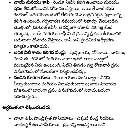
చాయ్ మరియు కాఫీ
- రెండూ నీటిని కలిగి ఉంటాయి మరియు
ద్రవం తీసుకోవడానికి దోహదం చేస్తాయి, అయితే వాటి కెఫిన్
కంటెంట్ అధిక మోతాదులో తేలికపాటి మూత్రవిసర్జన ప్రభావాన్ని
కలిగి ఉంటుంది. గర్భధారణ సమయంలో సిఫార్సు చేయబడిన
మొత్తంలో (పరిమిత కెఫిన్, ఆదర్శంగా రోజుకు 200mg కంటే
తక్కువ), చాయ్ మరియు కాఫీ నికర ద్రవాన్ని క్షీణింపజేయడానికి
బదులుగా దోహదం చేస్తాయి. కానీ అవి ప్రాథమిక ఆర్ద్రీకరణ
వ్యూహం కాకూడదు.
అధిక నీటి శాతం కలిగిన పండ్లు
- పుచ్చకాయ, దోసకాయ, నారింజ,
మామిడి, పోమెలో మరియు చాలా ఇతర తాజా పండ్లలో
ముఖ్యమైన నీరు ఉంటుంది. వీటిని తినడం వల్ల రోజువారీ ద్రవం
తీసుకోవడంలో సులభంగా విస్మరించవచ్చు.
వండిన కూరగాయలు
- కూరగాయలు వంట ద్వారా నీటిని
పీల్చుకుంటాయి మరియు నిలుపుకుంటాయి; వారు సాధారణ
భోజనంలో భాగంగా ద్రవం తీసుకోవడంలో నిరాడంబరంగా
సహకరిస్తారు.
అర్ధవంతంగా లెక్కించబడదు:
చాలా తీపి, సాంద్రీకృత పానీయాలు - చిక్కటి పండ్ల సిరప్‌లు,
వాణిజ్య శీతల పానీయాలు - ద్రవాన్ని అందిస్తాయి కానీ