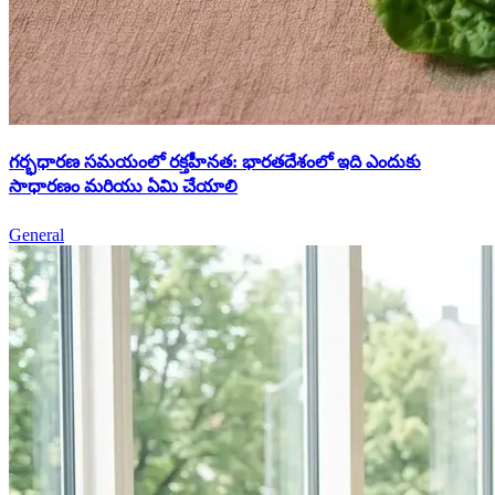
గర్భధారణ సమయంలో రక్తహీనత: భారతదేశంలో ఇది ఎందుకు
సాధారణం మరియు ఏమి చేయాలి
General