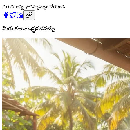
ఈ కథనాన్ని భాగస్వామ్యం చేయండి
మీరు కూడా ఇష్టపడవచ్చు