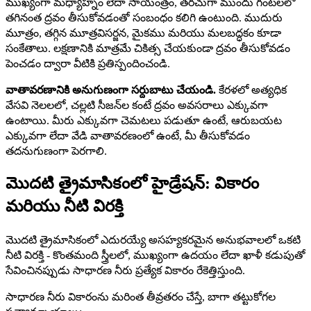
ముఖ్యంగా మధ్యాహ్నం లేదా సాయంత్రం, తరచుగా ముందు గంటలలో
తగినంత ద్రవం తీసుకోవడంతో సంబంధం కలిగి ఉంటుంది. ముదురు
మూత్రం, తగ్గిన మూత్రవిసర్జన, మైకము మరియు మలబద్ధకం కూడా
సంకేతాలు. లక్షణానికి మాత్రమే చికిత్స చేయకుండా ద్రవం తీసుకోవడం
పెంచడం ద్వారా వీటికి ప్రతిస్పందించండి.
వాతావరణానికి అనుగుణంగా సర్దుబాటు చేయండి.
కేరళలో అత్యధిక
వేసవి నెలలలో, చల్లటి సీజన్‌ల కంటే ద్రవం అవసరాలు ఎక్కువగా
ఉంటాయి. మీరు ఎక్కువగా చెమటలు పడుతూ ఉంటే, ఆరుబయట
ఎక్కువగా లేదా వేడి వాతావరణంలో ఉంటే, మీ తీసుకోవడం
తదనుగుణంగా పెరగాలి.
మొదటి త్రైమాసికంలో హైడ్రేషన్: వికారం
మరియు నీటి విరక్తి
మొదటి త్రైమాసికంలో ఎదురయ్యే అసహ్యకరమైన అనుభవాలలో ఒకటి
నీటి విరక్తి - కొంతమంది స్త్రీలలో, ముఖ్యంగా ఉదయం లేదా ఖాళీ కడుపుతో
సేవించినప్పుడు సాధారణ నీరు ప్రత్యేక వికారం రేకెత్తిస్తుంది.
సాధారణ నీరు వికారంను మరింత తీవ్రతరం చేస్తే, బాగా తట్టుకోగల