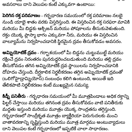
అవసరాలు దాని వెలుపల కంటే ఎక్కువగా ఉంటాయి:
పెరిగిన రక్త పరిమాణం
- గర్భధారణ సమయంలో రక్త పరిమాణం నలభై
నుండి యాభై శాతం వరకు విస్తరిస్తుంది. ఈ విస్తరించిన రక్త సరఫరా మావికి
మరియు మీ బిడ్డకు ఆక్సిజన్ మరియు పోషకాలను తీసుకువెళుతుంది.
రక్తం యొక్క ప్లాస్మా భాగం ఎక్కువగా నీరు, మరియు ఈ విస్తరించిన
వాల్యూమ్‌ను నిర్వహించడానికి స్థిరమైన ద్రవం తీసుకోవడం అవసరం.
అమ్నియోటిక్ ద్రవం
- గర్భాశయంలో మీ బిడ్డను చుట్టుముట్టే మరియు
రక్షించే ద్రవం నిరంతరం పునరుద్ధరించబడుతుంది మరియు తల్లి ద్రవం
తీసుకోవడం తగిన అమ్నియోటిక్ ద్రవ స్థాయిలను నిర్వహించడానికి
దోహదం చేస్తుంది. దీర్ఘకాలిక నిర్జలీకరణం తగ్గిన అమ్నియోటిక్ ద్రవంతో
(ఒలిగోహైడ్రామ్నియోస్) సంబంధం కలిగి ఉంటుంది, అయితే ఇది
తేలికపాటి నిర్జలీకరణం కంటే ముఖ్యమైన సమస్య.
కిడ్నీ పనితీరు
- గర్భధారణ సమయంలో మీ మూత్రపిండాలు అధిక రక్తాన్ని
ఫిల్టర్ చేస్తాయి మరియు తగినంత ద్రవం తీసుకోవడం వాటి పనితీరుకు
మద్దతు ఇస్తుంది మరియు మూత్రం యొక్క సాంద్రతను తగ్గిస్తుంది.
గర్భధారణలో సాంద్రీకృత మూత్రం బ్యాక్టీరియా పెరుగుదలకు మంచి
వాతావరణాన్ని సృష్టిస్తుంది మరియు మూత్ర మార్గము అంటువ్యాధులు
దాని వెలుపల కంటే గర్భధారణలో ఇప్పటికే చాలా సాధారణం.