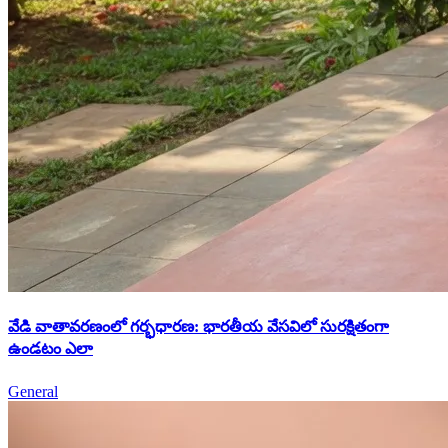
వేడి వాతావరణంలో గర్భధారణ: భారతీయ వేసవిలో సురక్షితంగా
ఉండటం ఎలా
General