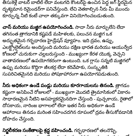
తీసుకెళ్లే వాటర్ బాటిల్ లేదా వంటగది కౌంటర్‌పై ఉంచిన పెద్ద జగ్ స్థిరమైన
దృశ్యమాన రిమైండర్‌గా పనిచేస్తుంది. లేచి వెతకాల్సిన నీరు మీ ముందు
కూర్చున్న నీటి కంటే చాలా తక్కువగా వినియోగించబడుతుంది.
చాస్ మరియు మజ్జిగ ఉపయోగించండి.
సాదా నీరు మార్పులేని లేదా
తగినంత త్రాగడానికి కష్టపడే మహిళలకు, పలుచన మజ్జిగ ఒక
అద్భుతమైన గర్భధారణ హైడ్రేషన్ వ్యూహం. ఇది ద్రవం, ఉప్పు,
ఎలక్ట్రోలైట్‌లను అందిస్తుంది మరియు దక్షిణ భారత మరియు ఆయుర్వేద
కోణంలో చురుకుగా చల్లబరుస్తుంది - ముఖ్యంగా కేరళ యొక్క వెచ్చని
వాతావరణంలో ఉపయోగకరంగా ఉంటుంది. ఒక గ్లాసు సన్నటి మజ్జిగలో
ఉప్పు మరియు కొద్దిగా జీలకర్ర లేదా కరివేపాకు, సంస్కృతికి
సుపరిచితమైనది మరియు పోషకాహారంగా ఉపయోగపడుతుంది.
నీరు అధికంగా ఉండే పండ్లు మరియు కూరగాయలను తినండి.
త్రాగడం
కష్టంగా అనిపించే రోజులలో - ముఖ్యంగా మొదటి త్రైమాసికంలో వికారం
సాధారణమైన నీటిని అసహ్యకరమైనదిగా చేస్తుంది - పుచ్చకాయ, రైతాలో
దోసకాయ, నారింజ భాగాలలో లేదా ఇతర నీరు అధికంగా ఉండే
ఆహారాలు తినడం మరింత సహించదగిన రూపంలో ద్రవం తీసుకోవడానికి
దోహదం చేస్తుంది.
నిర్జలీకరణ సంకేతాలపై శ్రద్ధ వహించండి.
గర్భధారణలో తలనొప్పి,