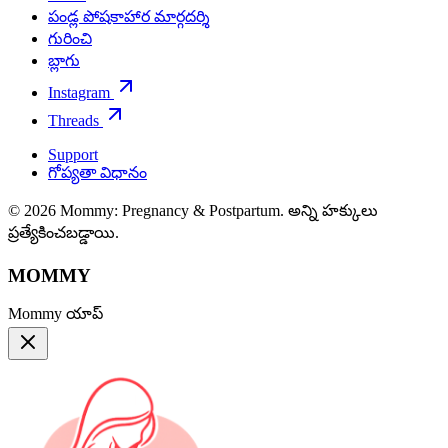
పండ్ల పోషకాహార మార్గదర్శి
గురించి
బ్లాగు
Instagram
Threads
Support
గోప్యతా విధానం
© 2026 Mommy: Pregnancy & Postpartum. అన్ని హక్కులు
ప్రత్యేకించబడ్డాయి.
MOMMY
Mommy యాప్