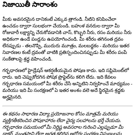
నిజాయితీ సారాంశం
మీకు అవసరమైన దానికంటే ఎక్కువ త్రాగండి. నీటిని కనిపించేలా
ఉంచడం ద్వారా సులభంగా చేయండి. బహుళ వనరుల ద్వారా మీ
రోజువారీ లక్ష్యాన్ని చేరుకోవడానికి చాస్, కొబ్బరి నీరు, రసం మరియు నీరు
అధికంగా ఉండే పండ్లను ఉపయోగించండి. మీ శరీరం తగినంత ద్రవం
లేనప్పుడు - తలనొప్పి, ముదురు మూత్రం, మలబద్ధకం - మరియు ఇతర
నివారణల కంటే ద్రవంతో వాటికి ప్రతిస్పందించినప్పుడు మీ శరీరం పంపే
సంకేతాలపై శ్రద్ధ వహించండి.
గర్భధారణలో హైడ్రేషన్ ఆకర్షణీయమైన పోషణ కాదు. ఇది సప్లిమెంట్‌లో
రాదు. ఇది చెప్పుకోదగిన పోషక ప్రొఫైల్‌ను కలిగి లేదు. ఇది కేవలం
గర్భధారణ సమయంలో మీ శరీరం చేసే అన్నిటిని నిర్వహించే మాధ్యమం -
మరియు ఇది మీ సంరక్షణలో ఏ ఇతర అంశం వలె అదే స్థిరమైన శ్రద్ధకు
అర్హమైనది.
ఈ కథనం సాధారణ విద్యా ప్రయోజనాల కోసం మాత్రమే మరియు
వ్యక్తిగతీకరించిన పోషకాహారం లేదా వైద్య సలహాలను భర్తీ చేయదు.
గర్భధారణ సమయంలో మీ నిర్దిష్ట అవసరాల గురించి ఎల్లప్పుడూ మీ
డాక్టర్, మంత్రసాని లేదా అర్హత కలిగిన ఆరోగ్య సంరక్షణ నిపుణులను