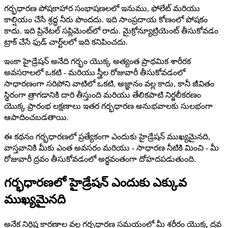
గర్భధారణ పోషకాహార సంభాషణలలో ఇనుము, ఫోలేట్ మరియు
కాల్షియం చేసే శ్రద్ధ నీరు పొందదు. ఇది సాంప్రదాయ కోణంలో పోషకం
కాదు. ఇది ప్రినేటల్ సప్లిమెంట్‌లో రాదు. మైక్రోన్యూట్రియెంట్ తీసుకోవడం
ట్రాక్ చేసే ఫుడ్ చార్ట్‌లలో ఇది కనిపించదు.
ఇంకా హైడ్రేషన్ అనేది గర్భం యొక్క అత్యంత ప్రాథమిక శారీరక
అవసరాలలో ఒకటి - మరియు స్త్రీల రోజువారీ తీసుకోవడంలో
సాధారణంగా సరిపోని వాటిలో ఒకటి, అజ్ఞానం వల్ల కాదు, కానీ జీవితం
స్థిరంగా త్రాగడానికి దారి తీస్తుంది మరియు తేలికపాటి నిర్జలీకరణం
యొక్క ప్రారంభ లక్షణాలు ఇతర గర్భధారణ అనుభవాలకు సులభంగా
ఆపాదించబడతాయి.
ఈ కథనం గర్భధారణలో ప్రత్యేకంగా ఎందుకు హైడ్రేషన్ ముఖ్యమైనది,
వాస్తవానికి మీకు ఎంత అవసరం మరియు - సాధారణ నీటికి మించి - మీ
రోజువారీ ద్రవం తీసుకోవడంలో అర్థవంతంగా దోహదపడుతుంది.
గర్భధారణలో హైడ్రేషన్ ఎందుకు ఎక్కువ
ముఖ్యమైనది
అనేక నిర్దిష్ట కారణాల వల్ల గర్భధారణ సమయంలో మీ శరీరం యొక్క ద్రవ